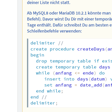
deiner Liste nicht statt.
Ab MySQL8 oder MariaDB 10.2.1 könnte man e
Befehl). Davor wirst Du Dir mit einer tempor
Tage enthält. Dafür schreibst Du am besten 
Schleifenbefehle verwenden:
delimiter
//
create
procedure
 createDays
(
a
begin
drop
temporary
table
if
exi
create
temporary
table
 days
while
(
anfang 
<=
 ende
)
do
insert
into
 days
(
datum
)
set
 anfang 
=
 date_add
(
an
end
while
;
end
//
delimiter
;