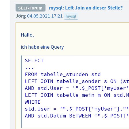
mysql: Left Join an dieser Stelle?
SELF-Forum
Jörg
04.05.2021 17:21
mysql
Hallo,
ich habe eine Query
SELECT

...

FROM tabelle_stunden std

LEFT JOIN tabelle_sonder s ON (st
AND std.User = '".$_POST['myUser'
LEFT JOIN tabelle_mein m ON std.M
WHERE

std.User = '".$_POST['myUser']."'
AND std.Datum BETWEEN '".$_POST['