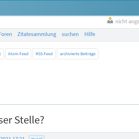
nicht ang
Foren
Zitatesammlung
suchen
Hilfe
t
Atom-Feed
RSS-Feed
archivierte Beiträge
ser Stelle?
.2021 17:21
mysql