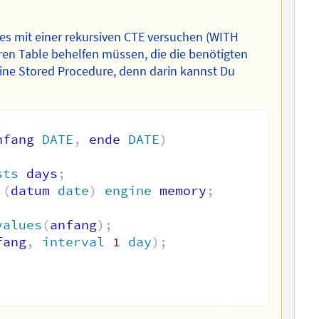
s mit einer rekursiven CTE versuchen (WITH
ären Table behelfen müssen, die die benötigten
eine Stored Procedure, denn darin kannst Du
nfang 
DATE
,
 ende 
DATE
)
sts
 days
;
 
(
datum 
date
)
engine
 memory
;
values
(
anfang
)
;
fang
,
interval
1
day
)
;