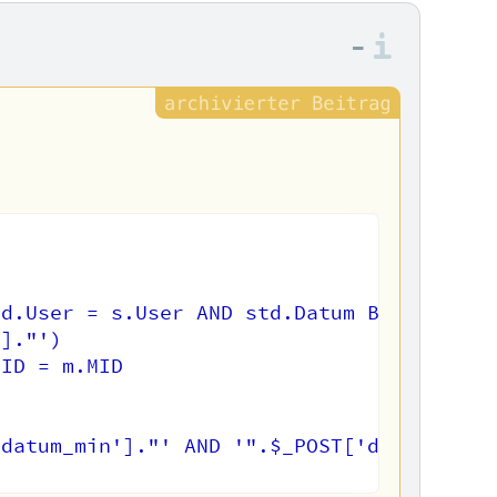
–
Informa
d.User = s.User AND std.Datum BETWEEN s.S
]."') 

ID = m.MID



datum_min']."' AND '".$_POST['datum_max']