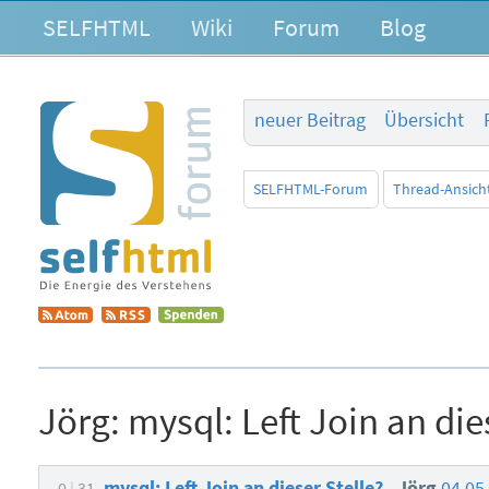
SELFHTML
Wiki
Forum
Blog
neuer Beitrag
Übersicht
SELFHTML-Forum
Thread-Ansich
Jörg:
mysql: Left Join an die
mysql: Left Join an dieser Stelle?
Jörg
04.05
0
31