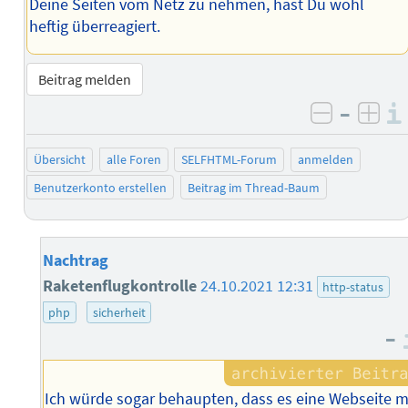
Deine Seiten vom Netz zu nehmen, hast Du wohl
heftig überreagiert.
Beitrag melden
–
negativ 
posi
Übersicht
alle Foren
SELFHTML-Forum
anmelden
Benutzerkonto erstellen
Beitrag im Thread-Baum
Nachtrag
Raketenflugkontrolle
24.10.2021 12:31
http-status
php
sicherheit
–
Ich würde sogar behaupten, dass es eine Webseite m