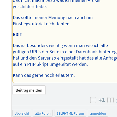
das nicht macht. Also was ich meinen Artikel
geschildert habe.
Das sollte meiner Meinung nach auch im
Einstiegstutorial nicht fehlen.
EDIT
Das ist besonders wichtig wenn man wie ich alle
gültigen URL's der Seite in einer Datenbank hinterleg
hat und den Server so eingestellt hat das alle Anfra
auf ein PHP Skript umgeleitet werden.
Kann das gerne noch erläutern.
Beitrag melden
+1
negativ 
po
Übersicht
alle Foren
SELFHTML-Forum
anmelden