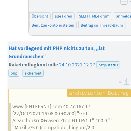
ne
Übersicht
alle Foren
SELFHTML-Forum
anmeld
Benutzerkonto erstellen
Beitrag im Thread-Baum
Hat vorliegend mit PHP nichts zu tun, „ist
Grundrauschen“
Raketenflugkontrolle
24.10.2021 12:27
http-status
php
sicherheit
–
www.[ENTFERNT].com 40.77.167.17 - -
[22/Oct/2021:16:08:00 +0200] "GET
/search/pXrnX+casero?top HTTP/1.1" 400 0 ""
"Mozilla/5.0 (compatible; bingbot/2.0;