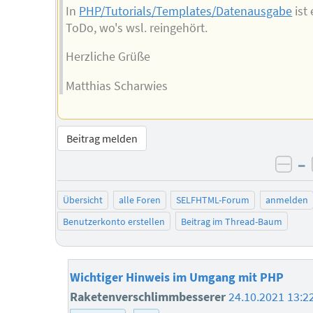
In
PHP/Tutorials/Templates/Datenausgabe
ist 
ToDo, wo's wsl. reingehört.
Herzliche Grüße
Matthias Scharwies
Beitrag melden
–
neg
Übersicht
alle Foren
SELFHTML-Forum
anmelden
Benutzerkonto erstellen
Beitrag im Thread-Baum
Wichtiger Hinweis im Umgang mit PHP
Raketenverschlimmbesserer
24.10.2021 13:2