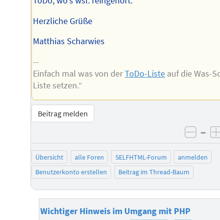
ToDo, wo's wsl. reingehört.
Herzliche Grüße
Matthias Scharwies
--
Einfach mal was von der
ToDo-Liste
auf die Was-So
Liste setzen.“
Beitrag melden
–
negat
Übersicht
alle Foren
SELFHTML-Forum
anmelden
Benutzerkonto erstellen
Beitrag im Thread-Baum
Wichtiger Hinweis im Umgang mit PHP