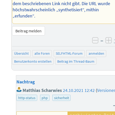
dem beschriebenen Link nicht gibt. Die URL wurde
höchstwahrscheinlich „synthetisiert“, mithin
„erfunden“.
Beitrag melden
–
negati
po
Übersicht
alle Foren
SELFHTML-Forum
anmelden
Benutzerkonto erstellen
Beitrag im Thread-Baum
Nachtrag
Matthias Scharwies
24.10.2021 12:42
(
Versione
http-status
php
sicherheit