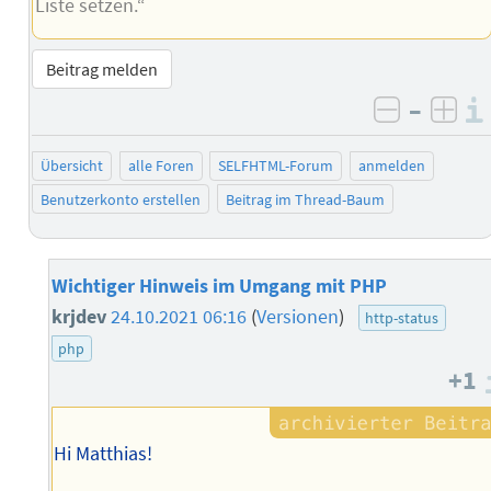
Liste setzen.“
Beitrag melden
–
negativ 
posi
Übersicht
alle Foren
SELFHTML-Forum
anmelden
Benutzerkonto erstellen
Beitrag im Thread-Baum
Wichtiger Hinweis im Umgang mit PHP
krjdev
24.10.2021 06:16
(
Versionen
)
http-status
php
+1
Hi Matthias!