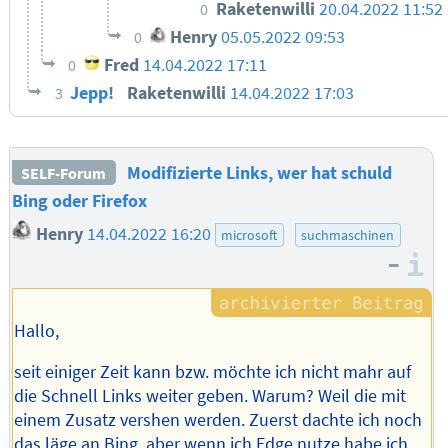
Raketenwilli
20.04.2022 11:52
0
Henry
05.05.2022 09:53
0
Fred
14.04.2022 17:11
0
Jepp!
Raketenwilli
14.04.2022 17:03
3
Modifizierte Links, wer hat schuld
SELF-Forum
Bing oder Firefox
Henry
14.04.2022 16:20
microsoft
suchmaschinen
–
I
Hallo,
seit einiger Zeit kann bzw. möchte ich nicht mahr auf
die Schnell Links weiter geben. Warum? Weil die mit
einem Zusatz vershen werden. Zuerst dachte ich noch
das läge an Bing, aber wenn ich Edge nutze habe ich