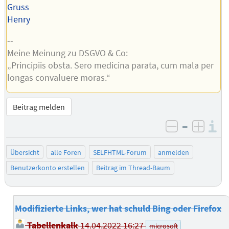
Gruss
Henry
--
Meine Meinung zu DSGVO & Co:
„Principiis obsta. Sero medicina parata, cum mala per
longas convaluere moras.“
Beitrag melden
–
I
negativ be
posit
Übersicht
alle Foren
SELFHTML-Forum
anmelden
Benutzerkonto erstellen
Beitrag im Thread-Baum
Modifizierte Links, wer hat schuld Bing oder Firefox
Tabellenkalk
14.04.2022 16:27
microsoft