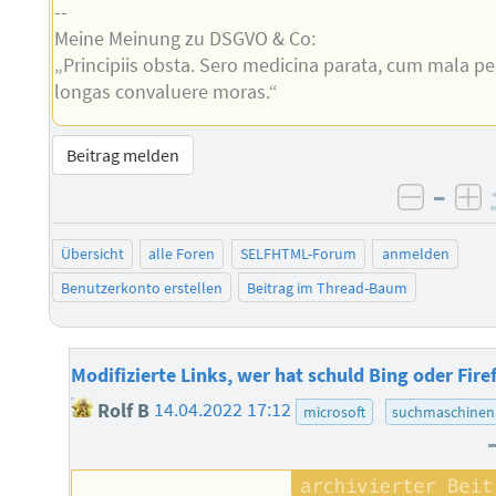
--
Meine Meinung zu DSGVO & Co:
„Principiis obsta. Sero medicina parata, cum mala pe
longas convaluere moras.“
Beitrag melden
–
negati
po
Übersicht
alle Foren
SELFHTML-Forum
anmelden
Benutzerkonto erstellen
Beitrag im Thread-Baum
Modifizierte Links, wer hat schuld Bing oder Fire
Rolf B
14.04.2022 17:12
microsoft
suchmaschinen