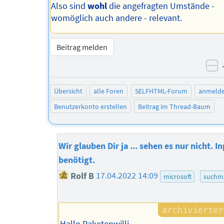
Also sind
wohl
die angefragten Umstände -
womöglich auch andere - relevant.
Beitrag melden
ne
Übersicht
alle Foren
SELFHTML-Forum
anmeld
Benutzerkonto erstellen
Beitrag im Thread-Baum
Wir glauben Dir ja ... sehen es nur nicht. I
benötigt.
Rolf B
17.04.2022 14:09
microsoft
suchm