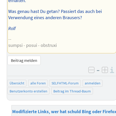
erhalten.
Was genau hast Du getan? Passiert das auch bei
Verwendung eines anderen Brausers?
Rolf
--
sumpsi - posui - obstruxi
Beitrag melden
–
negativ 
posi
Übersicht
alle Foren
SELFHTML-Forum
anmelden
Benutzerkonto erstellen
Beitrag im Thread-Baum
Modifizierte Links, wer hat schuld Bing oder Firefo