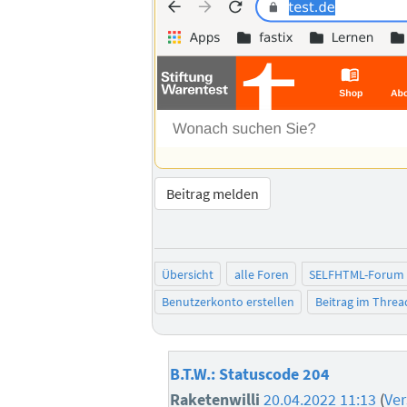
Beitrag melden
Übersicht
alle Foren
SELFHTML-Forum
Benutzerkonto erstellen
Beitrag im Thre
B.T.W.: Statuscode 204
Raketenwilli
20.04.2022 11:13
(
Ve