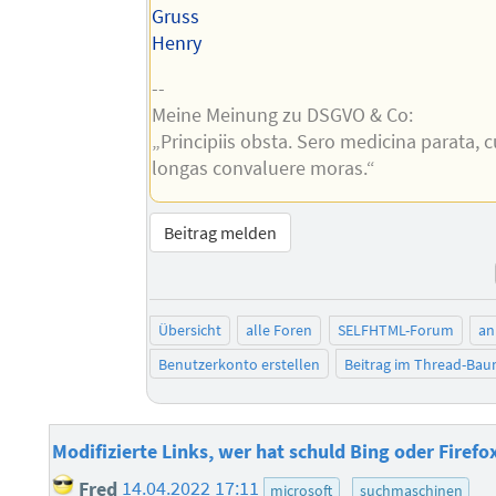
Gruss
Henry
--
Meine Meinung zu DSGVO & Co:
„Principiis obsta. Sero medicina parata,
longas convaluere moras.“
Beitrag melden
Übersicht
alle Foren
SELFHTML-Forum
an
Benutzerkonto erstellen
Beitrag im Thread-Ba
Modifizierte Links, wer hat schuld Bing oder Firefo
Fred
14.04.2022 17:11
microsoft
suchmaschinen