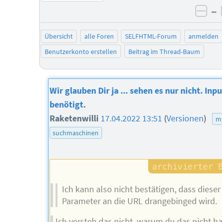
–
neg
Übersicht
alle Foren
SELFHTML-Forum
anmelden
Benutzerkonto erstellen
Beitrag im Thread-Baum
Wir glauben Dir ja ... sehen es nur nicht. Inpu
benötigt.
Raketenwilli
17.04.2022 13:51
(
Versionen
)
mi
suchmaschinen
Ich kann also nicht bestätigen, dass dieser
Parameter an die URL drangebinged wird.
Ich versteh das nicht, warum du das nicht ha