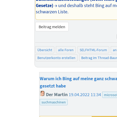
Gesetze)
→ und deshalb steht Bing auf m
schwarzen Liste.
Beitrag melden
Übersicht
alle Foren
SELFHTML-Forum
an
Benutzerkonto erstellen
Beitrag im Thread-Ba
Warum ich Bing auf meine ganz schwa
gesetzt habe
Der Martin
19.04.2022 11:34
microsof
suchmaschinen