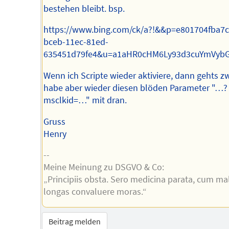
bestehen bleibt. bsp.
https://www.bing.com/ck/a?!&&p=e801704f
bceb-11ec-81ed-
635451d79fe4&u=a1aHR0cHM6Ly93d3cuYmVyb
Wenn ich Scripte wieder aktiviere, dann gehts z
habe aber wieder diesen blöden Parameter "…?
msclkid=…" mit dran.
Gruss
Henry
--
Meine Meinung zu DSGVO & Co:
„Principiis obsta. Sero medicina parata, cum ma
longas convaluere moras.“
Beitrag melden