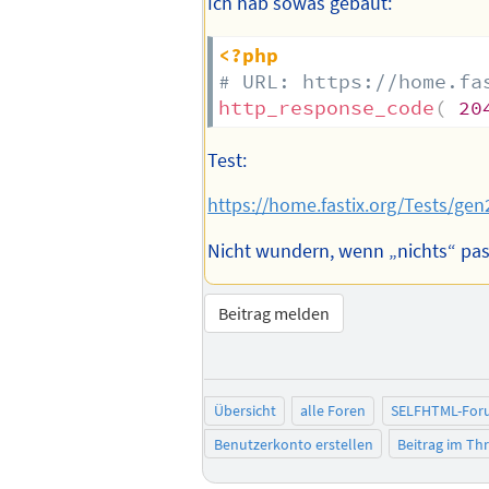
Ich hab sowas gebaut:
<?php
# URL: https://home.fa
http_response_code
(
20
Test:
https://home.fastix.org/Tests/ge
Nicht wundern, wenn „nichts“ pass
Beitrag melden
Übersicht
alle Foren
SELFHTML-For
Benutzerkonto erstellen
Beitrag im T