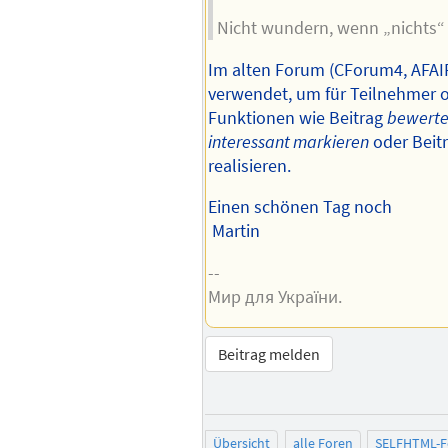
Nicht wundern, wenn „nichts“ 
Im alten Forum (CForum4, AFAIR
verwendet, um für Teilnehmer o
Funktionen wie Beitrag
bewert
interessant markieren
oder Beit
realisieren.
Einen schönen Tag noch
Martin
--
Мир для України.
Beitrag melden
Übersicht
alle Foren
SELFHTML-