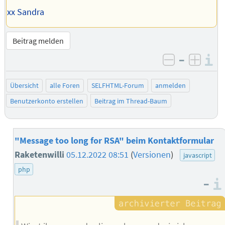
xx Sandra
Beitrag melden
–
I
negativ be
posit
Übersicht
alle Foren
SELFHTML-Forum
anmelden
Benutzerkonto erstellen
Beitrag im Thread-Baum
"Message too long for RSA" beim Kontaktformular
Raketenwilli
05.12.2022 08:51
(
Versionen
)
javascript
php
–