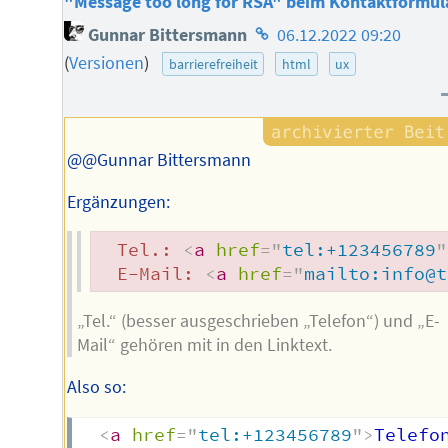
"Message too long for RSA" beim Kontaktformul
Homepage
Gunnar Bittersmann
06.12.2022 09:20
des
(
Versionen
)
barrierefreiheit
html
ux
Autors
@@Gunnar Bittersmann
Ergänzungen:
  Tel.: 
<
a
href
=
"
tel:+123456789
"
  E-Mail: 
<
a
href
=
"
mailto:info@t
„Tel.“ (besser ausgeschrieben „Telefon“) und „E-
Mail“ gehören mit in den Linktext.
Also so:
<
a
href
=
"
tel:+123456789
"
>
Telefo