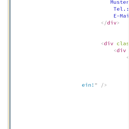
							   
								Tel
								E
</
div
>
<
div
cla
<
div
                      ein!
"
/>