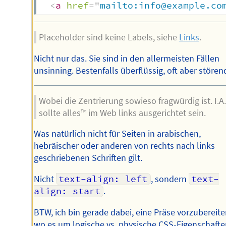
<
a
href
=
"
mailto:info@example.co
Placeholder sind keine Labels, siehe
Links
.
Nicht nur das. Sie sind in den allermeisten Fällen
unsinning. Bestenfalls überflüssig, oft aber stören
Wobei die Zentrierung sowieso fragwürdig ist. I.A.
sollte alles™ im Web links ausgerichtet sein.
Was natürlich nicht für Seiten in arabischen,
hebräischer oder anderen von rechts nach links
geschriebenen Schriften gilt.
Nicht
text-align: left
, sondern
text-
align: start
.
BTW, ich bin gerade dabei, eine Präse vorzubereite
wo es um logische vs. physische CSS-Eigenschafte