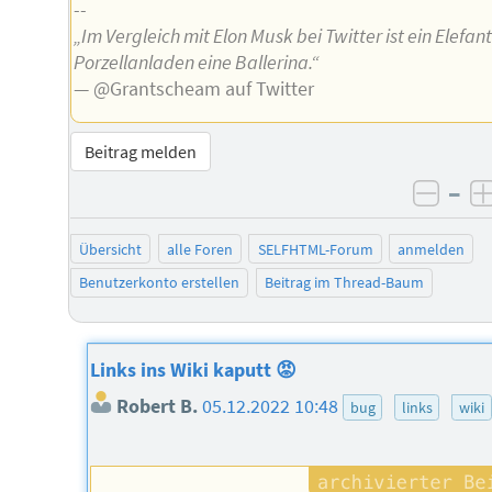
--
„Im Vergleich mit Elon Musk bei Twitter ist ein Elefan
Porzellanladen eine Ballerina.“
— @Grantscheam auf Twitter
Beitrag melden
–
negat
Übersicht
alle Foren
SELFHTML-Forum
anmelden
Benutzerkonto erstellen
Beitrag im Thread-Baum
Links ins Wiki kaputt 😡
Robert B.
05.12.2022 10:48
bug
links
wiki