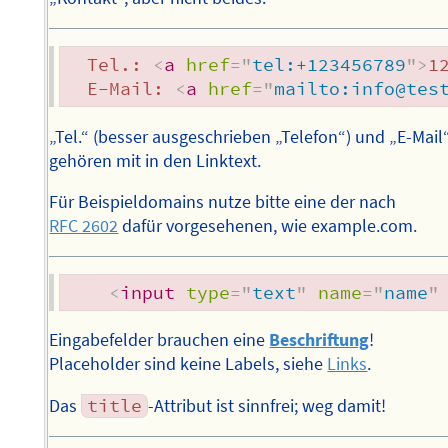
  Tel.: 
<
a
href
=
"
tel:+123456789
"
>
1
  E-Mail: 
<
a
href
=
"
mailto:info@tes
„Tel.“ (besser ausgeschrieben „Telefon“) und „E-Mail
gehören mit in den Linktext.
Für Beispieldomains nutze bitte eine der nach
RFC 2602
dafür vorgesehenen, wie example.com.
<
input
type
=
"
text
"
name
=
"
name
"
Eingabefelder brauchen eine
Beschriftung
!
Placeholder sind keine Labels, siehe
Links
.
Das
title
-Attribut ist sinnfrei; weg damit!