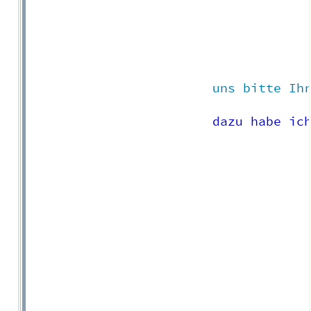
                        uns bitte Ih
												dass meine Angaben und Daten über das Kontaktformular erhoben, verarbeitet und gespe
                        dazu habe ic