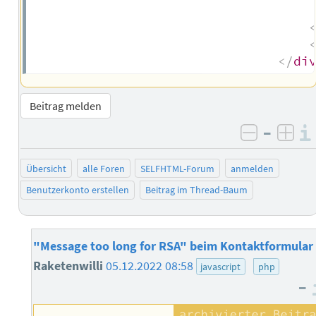
</
di
Beitrag melden
–
negativ 
posi
Übersicht
alle Foren
SELFHTML-Forum
anmelden
Benutzerkonto erstellen
Beitrag im Thread-Baum
"Message too long for RSA" beim Kontaktformular
Raketenwilli
05.12.2022 08:58
javascript
php
–