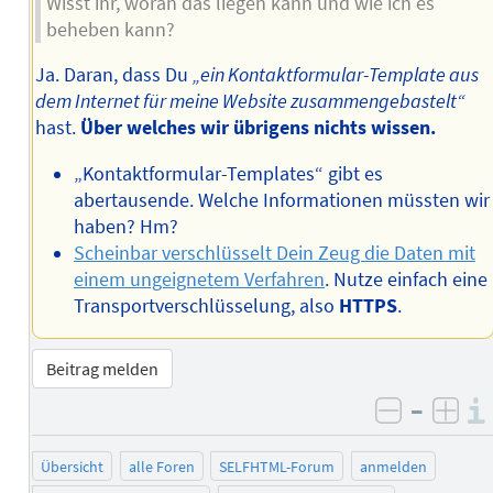
Wisst ihr, woran das liegen kann und wie ich es
beheben kann?
Ja. Daran, dass Du
„ein Kontaktformular-Template aus
dem Internet für meine Website zusammengebastelt“
hast.
Über welches wir übrigens nichts wissen.
„Kontaktformular-Templates“ gibt es
abertausende. Welche Informationen müssten wir
haben? Hm?
Scheinbar verschlüsselt Dein Zeug die Daten mit
einem ungeignetem Verfahren
. Nutze einfach eine
Transportverschlüsselung, also
HTTPS
.
Beitrag melden
–
negativ 
posi
Übersicht
alle Foren
SELFHTML-Forum
anmelden