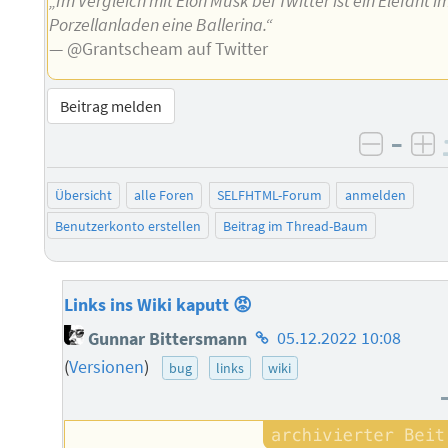
„Im Vergleich mit Elon Musk bei Twitter ist ein Elefant i
Porzellanladen eine Ballerina.“
— @Grantscheam auf Twitter
Beitrag melden
–
negati
po
Übersicht
alle Foren
SELFHTML-Forum
anmelden
Benutzerkonto erstellen
Beitrag im Thread-Baum
Links ins Wiki kaputt 😡
Homepage
Gunnar Bittersmann
05.12.2022 10:08
des
(
Versionen
)
bug
links
wiki
Autors