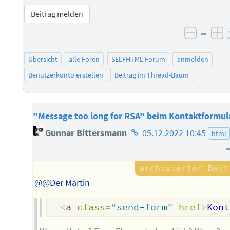
Beitrag melden
–
negati
po
Übersicht
alle Foren
SELFHTML-Forum
anmelden
Benutzerkonto erstellen
Beitrag im Thread-Baum
"Message too long for RSA" beim Kontaktformul
Homepage
Gunnar Bittersmann
05.12.2022 10:45
html
des
Autors
@@Der Martin
<
a
class
=
"
send-form
"
href
>
Kont