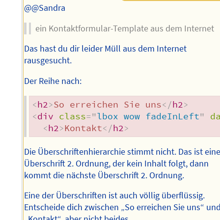
@@Sandra
ein Kontaktformular-Template aus dem Internet
Das hast du dir leider Müll aus dem Internet
rausgesucht.
Der Reihe nach:
<
h2
>
So erreichen Sie uns
</
h2
>
<
div
class
=
"
lbox wow fadeInLeft
"
d
<
h2
>
Kontakt
</
h2
>
Die Überschriftenhierarchie stimmt nicht. Das ist ein
Überschrift 2. Ordnung, der kein Inhalt folgt, dann
kommt die nächste Überschrift 2. Ordnung.
Eine der Überschriften ist auch völlig überflüssig.
Entscheide dich zwischen „So erreichen Sie uns“ un
„Kontakt“, aber nicht beides.