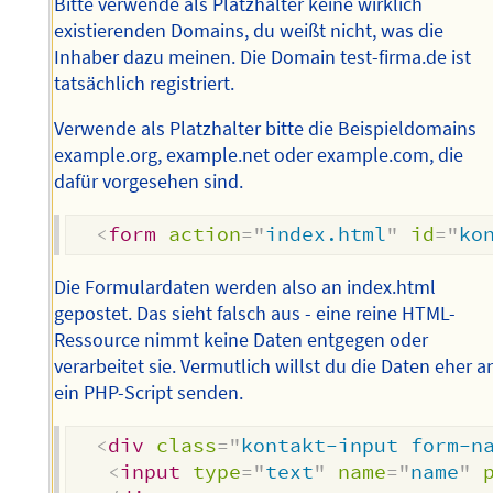
Bitte verwende als Platzhalter keine wirklich
existierenden Domains, du weißt nicht, was die
Inhaber dazu meinen. Die Domain test-firma.de ist
tatsächlich registriert.
Verwende als Platzhalter bitte die Beispieldomains
example.org, example.net oder example.com, die
dafür vorgesehen sind.
<
form
action
=
"
index.html
"
id
=
"
ko
Die Formulardaten werden also an index.html
gepostet. Das sieht falsch aus - eine reine HTML-
Ressource nimmt keine Daten entgegen oder
verarbeitet sie. Vermutlich willst du die Daten eher a
ein PHP-Script senden.
<
div
class
=
"
kontakt-input form-n
<
input
type
=
"
text
"
name
=
"
name
"