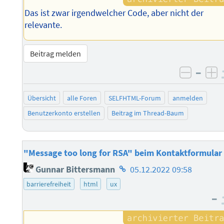
Das ist zwar irgendwelcher Code, aber nicht der
relevante.
Beitrag melden
–
negati
po
Übersicht
alle Foren
SELFHTML-Forum
anmelden
Benutzerkonto erstellen
Beitrag im Thread-Baum
"Message too long for RSA" beim Kontaktformular
Homepage
Gunnar Bittersmann
05.12.2022 09:58
des
barrierefreiheit
html
ux
Autors
–