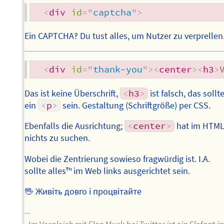
<
div
id
=
"
captcha
"
>
Ein CAPTCHA‽ Du tust alles, um Nutzer zu verprellen
<
div
id
=
"
thank-you
"
>
<
center
>
<
h3
>
Das ist keine Überschrift,
<
h3
>
ist falsch, das sollt
ein
<
p
>
sein. Gestaltung (Schriftgröße) per CSS.
Ebenfalls die Ausrichtung;
<
center
>
hat im HTM
nichts zu suchen.
Wobei die Zentrierung sowieso fragwürdig ist. I.A.
sollte alles™ im Web links ausgerichtet sein.
🖖 Живіть довго і процвітайте
--