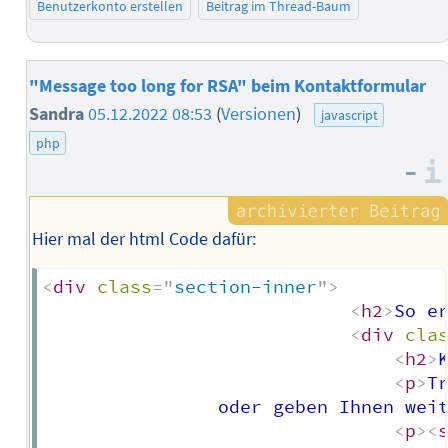
Benutzerkonto erstellen
Beitrag im Thread-Baum
"Message too long for RSA" beim Kontaktformular
Sandra
05.12.2022 08:53
(
Versionen
)
javascript
php
–
Hier mal der html Code dafür:
<
div
class
=
"
section-inner
"
>
<
h2
>
So e
<
div
cla
<
h2
>
<
p
>
T
                oder geben Ihnen wei
<
p
>
<