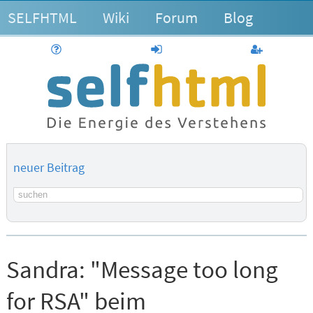
SELFHTML
Wiki
Forum
Blog
Hilfe
anmelden
Benutzerk
neuer Beitrag
Suchbegriff
Sandra:
"Message too long
for RSA" beim