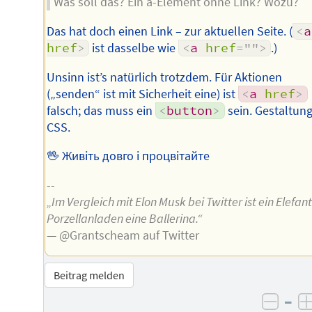
Was soll das? Ein a-Element ohne Link? Wozu?
Das hat doch einen Link – zur aktuellen Seite. (
<
a
href
>
ist dasselbe wie
<
a
href
=
"
"
>
.)
Unsinn ist’s natürlich trotzdem. Für Aktionen
(„senden“ ist mit Sicherheit eine) ist
<
a
href
>
falsch; das muss ein
<
button
>
sein. Gestaltung
CSS.
🖖 Живіть довго і процвітайте
--
„Im Vergleich mit Elon Musk bei Twitter ist ein Elefan
Porzellanladen eine Ballerina.“
— @Grantscheam auf Twitter
Beitrag melden
–
negat