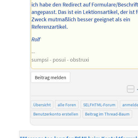
ich habe den Redirect auf Formulare/Beschri
angepasst. Das ist ein Lektionsartikel, der ist 
Zweck mutmaßlich besser geeignet als ein
Referenzartikel.
Rolf
--
sumpsi - posui - obstruxi
Beitrag melden
ne
Übersicht
alle Foren
SELFHTML-Forum
anmeld
Benutzerkonto erstellen
Beitrag im Thread-Baum