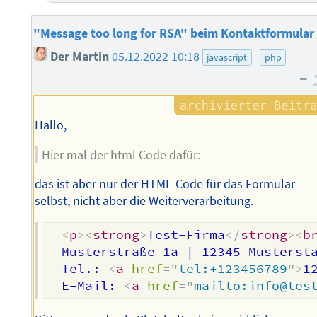
"Message too long for RSA" beim Kontaktformular
Der Martin
05.12.2022 10:18
javascript
php
–
Hallo,
Hier mal der html Code dafür:
das ist aber nur der HTML-Code für das Formular
selbst, nicht aber die Weiterverarbeitung.
<
p
>
<
strong
>
Test-Firma
</
strong
>
<
b
  Musterstraße 1a | 12345 Musterst
  Tel.: 
<
a
href
=
"
tel:+123456789
"
>
1
  E-Mail: 
<
a
href
=
"
mailto:info@tes