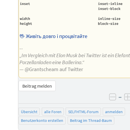
🖖 Живіть довго і процвітайте
--
„Im Vergleich mit Elon Musk bei Twitter ist ein Elefan
Porzellanladen eine Ballerina.“
— @Grantscheam auf Twitter
Beitrag melden
–
negat
Übersicht
alle Foren
SELFHTML-Forum
anmelden
Benutzerkonto erstellen
Beitrag im Thread-Baum