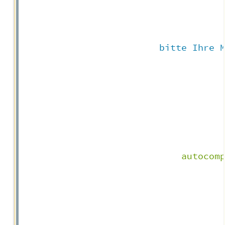
                         bitte Ihre 
autocom