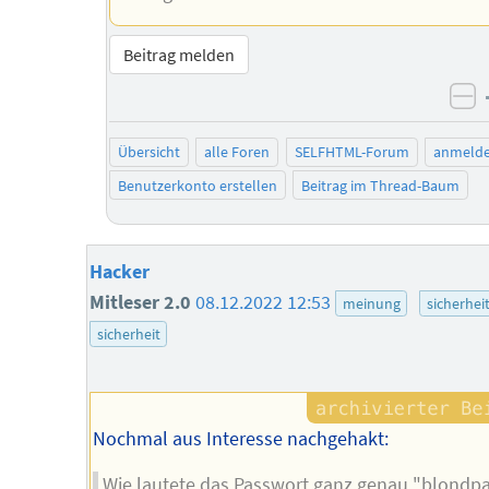
Beitrag melden
ne
Übersicht
alle Foren
SELFHTML-Forum
anmeld
Benutzerkonto erstellen
Beitrag im Thread-Baum
Hacker
Mitleser 2.0
08.12.2022 12:53
meinung
sicherhei
sicherheit
Nochmal aus Interesse nachgehakt:
Wie lautete das Passwort ganz genau "blondpa