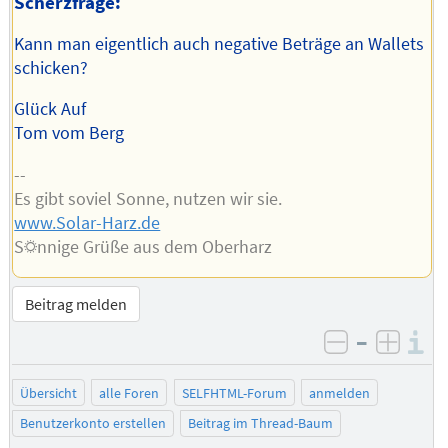
Scherzfrage:
Kann man eigentlich auch negative Beträge an Wallets
schicken?
Glück Auf
Tom vom Berg
--
Es gibt soviel Sonne, nutzen wir sie.
www.Solar-Harz.de
S☼nnige Grüße aus dem Oberharz
Beitrag melden
–
I
negativ be
posit
Übersicht
alle Foren
SELFHTML-Forum
anmelden
Benutzerkonto erstellen
Beitrag im Thread-Baum