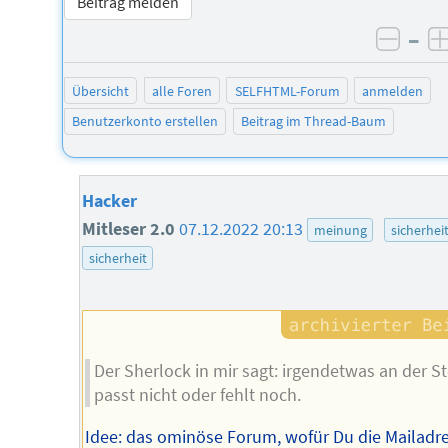
Beitrag melden
–
negat
Übersicht
alle Foren
SELFHTML-Forum
anmelden
Benutzerkonto erstellen
Beitrag im Thread-Baum
Hacker
Mitleser 2.0
07.12.2022 20:13
meinung
sicherhei
sicherheit
Der Sherlock in mir sagt: irgendetwas an der S
passt nicht oder fehlt noch.
Idee: das ominöse Forum, wofür Du die Mailadr