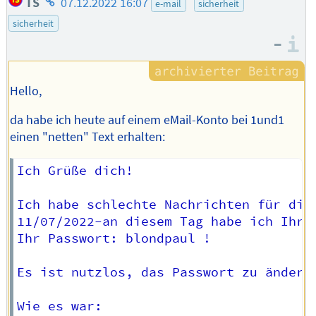
TS
07.12.2022 16:07
e-mail
sicherheit
des
sicherheit
Autors
–
I
Hello,
da habe ich heute auf einem eMail-Konto bei 1und1
einen "netten" Text erhalten:
Ich Grüße dich!

Ich habe schlechte Nachrichten für dich
11/07/2022-an diesem Tag habe ich Ihr 
Ihr Passwort: blondpaul !

Es ist nutzlos, das Passwort zu ändern,
Wie es war:
