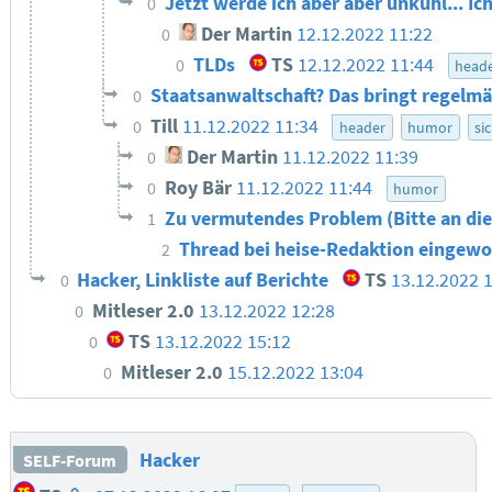
Jetzt werde ich aber aber unkuhl... Ic
0
Der Martin
12.12.2022 11:22
0
TLDs
TS
12.12.2022 11:44
0
head
Staatsanwaltschaft? Das bringt regelmä
0
Till
11.12.2022 11:34
0
header
humor
si
Der Martin
11.12.2022 11:39
0
Roy Bär
11.12.2022 11:44
0
humor
Zu vermutendes Problem (Bitte an die
1
Thread bei heise-Redaktion eingewo
2
Hacker, Linkliste auf Berichte
TS
13.12.2022 
0
Mitleser 2.0
13.12.2022 12:28
0
TS
13.12.2022 15:12
0
Mitleser 2.0
15.12.2022 13:04
0
Hacker
SELF-Forum
Homepage