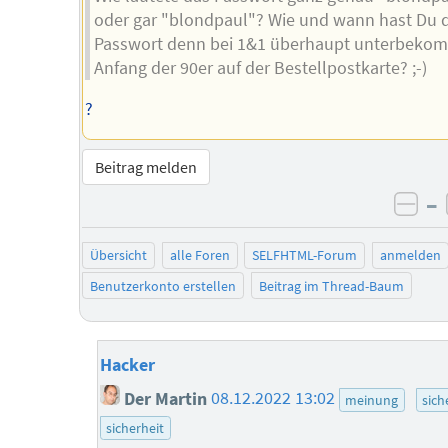
oder gar "blondpaul"? Wie und wann hast Du 
Passwort denn bei 1&1 überhaupt unterbeko
Anfang der 90er auf der Bestellpostkarte? ;-)
?
Beitrag melden
–
neg
Übersicht
alle Foren
SELFHTML-Forum
anmelden
Benutzerkonto erstellen
Beitrag im Thread-Baum
Hacker
Der Martin
08.12.2022 13:02
meinung
sich
sicherheit