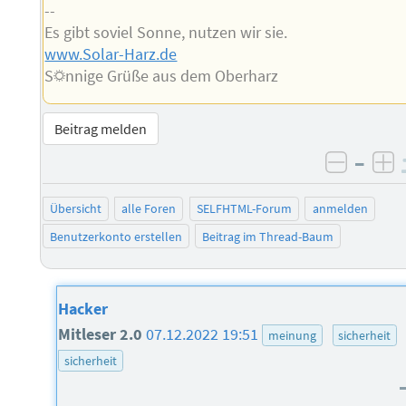
--
Es gibt soviel Sonne, nutzen wir sie.
www.Solar-Harz.de
S☼nnige Grüße aus dem Oberharz
Beitrag melden
–
negati
po
Übersicht
alle Foren
SELFHTML-Forum
anmelden
Benutzerkonto erstellen
Beitrag im Thread-Baum
Hacker
Mitleser 2.0
07.12.2022 19:51
meinung
sicherheit
sicherheit