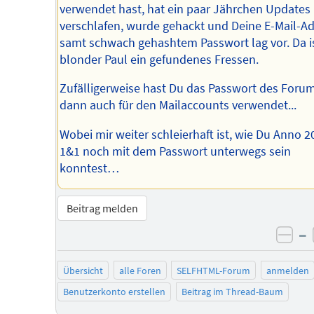
verwendet hast, hat ein paar Jährchen Updates
verschlafen, wurde gehackt und Deine E-Mail-A
samt schwach gehashtem Passwort lag vor. Da i
blonder Paul ein gefundenes Fressen.
Zufälligerweise hast Du das Passwort des Foru
dann auch für den Mailaccounts verwendet...
Wobei mir weiter schleierhaft ist, wie Du Anno 2
1&1 noch mit dem Passwort unterwegs sein
konntest…
Beitrag melden
–
neg
Übersicht
alle Foren
SELFHTML-Forum
anmelden
Benutzerkonto erstellen
Beitrag im Thread-Baum