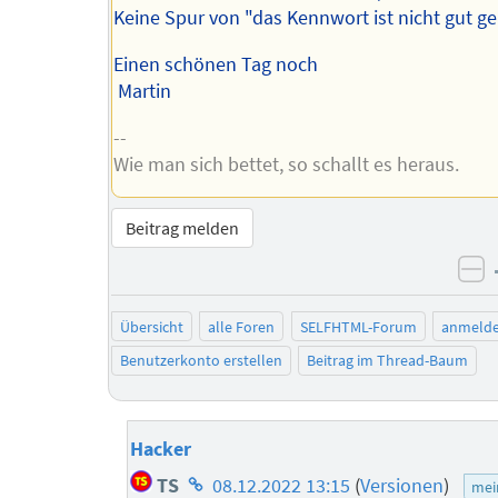
Keine Spur von "das Kennwort ist nicht gut ge
Einen schönen Tag noch
Martin
--
Wie man sich bettet, so schallt es heraus.
Beitrag melden
ne
Übersicht
alle Foren
SELFHTML-Forum
anmeld
Benutzerkonto erstellen
Beitrag im Thread-Baum
Hacker
Homepage
TS
08.12.2022 13:15
(
Versionen
)
mei