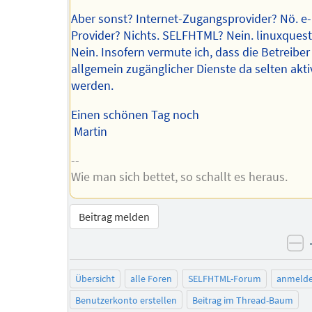
Aber sonst? Internet-Zugangsprovider? Nö. e-
Provider? Nichts. SELFHTML? Nein. linuxquest
Nein. Insofern vermute ich, dass die Betreiber
allgemein zugänglicher Dienste da selten akti
werden.
Einen schönen Tag noch
Martin
--
Wie man sich bettet, so schallt es heraus.
Beitrag melden
ne
Übersicht
alle Foren
SELFHTML-Forum
anmeld
Benutzerkonto erstellen
Beitrag im Thread-Baum