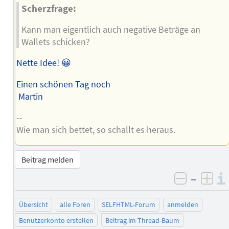
Scherzfrage:
Kann man eigentlich auch negative Beträge an
Wallets schicken?
Nette Idee! 😀
Einen schönen Tag noch
Martin
--
Wie man sich bettet, so schallt es heraus.
Beitrag melden
–
negativ 
posi
Übersicht
alle Foren
SELFHTML-Forum
anmelden
Benutzerkonto erstellen
Beitrag im Thread-Baum