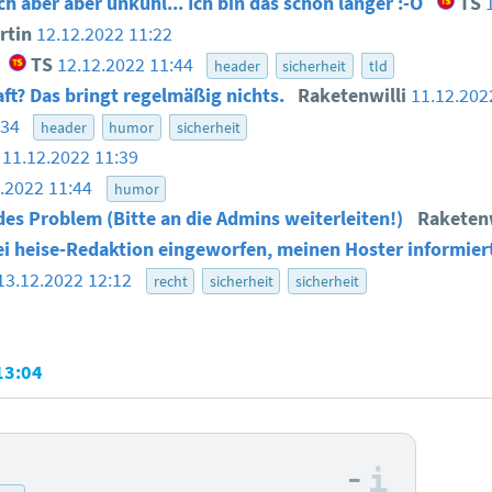
ch aber aber unkuhl... Ich bin das schon länger :-O
TS
rtin
12.12.2022 11:22
TS
12.12.2022 11:44
header
sicherheit
tld
ft? Das bringt regelmäßig nichts.
Raketenwilli
11.12.202
:34
header
humor
sicherheit
11.12.2022 11:39
2.2022 11:44
humor
es Problem (Bitte an die Admins weiterleiten!)
Raketen
ei heise-Redaktion eingeworfen, meinen Hoster informier
13.12.2022 12:12
recht
sicherheit
sicherheit
13:04
–
Informa