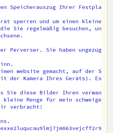
en Speicherauszug Ihrer Festplatte erste
rät sperren und um einen kleinen Geldbetr
die Sie regelmäßig besuchen, und kam zur 
chsene.

er Perverser. Sie haben ungezügelte Fanta
inn.

imen website gemacht, auf der Sie Spaß ha
it der Kamera Ihres Geräts). Es ist schön
s Sie diese Bilder Ihren verwandten, Freu
 kleine Menge für mein schweigen.

ir verbracht!

ns.

exxe2luqucau9lmj7jm063vejcff2r95
