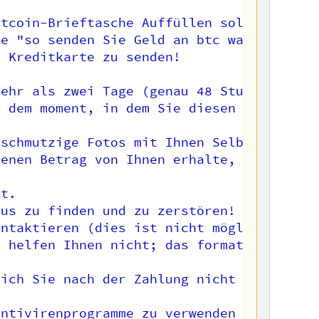
tcoin-Brieftasche Auffüllen sollen?

e "so senden Sie Geld an btc wallet".

 Kreditkarte zu senden!

ehr als zwei Tage (genau 48 Stunden).

 dem moment, in dem Sie diesen Brief öffn
schmutzige Fotos mit Ihnen Selbstzerstöru
enen Betrag von Ihnen erhalte, wird Ihr G
t.

us zu finden und zu zerstören! (Alle Ihre
ntaktieren (dies ist nicht möglich, ich h
 helfen Ihnen nicht; das formatieren ein
ich Sie nach der Zahlung nicht mehr störe
ntivirenprogramme zu verwenden und regelm