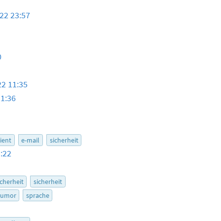
22 23:57
0
22 11:35
11:36
lient
e-mail
sicherheit
:22
icherheit
sicherheit
umor
sprache