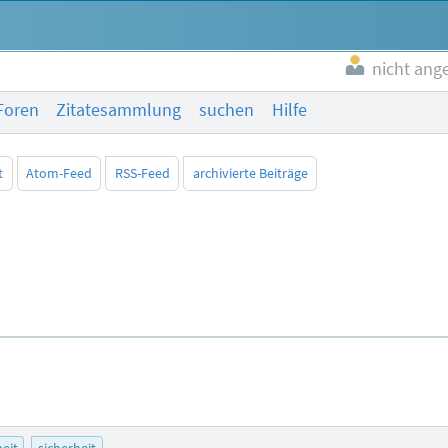
nicht ang
Foren
Zitatesammlung
suchen
Hilfe
t
Atom-Feed
RSS-Feed
archivierte Beiträge
heit
sicherheit