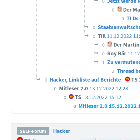
Jetzt werde i
0
Der Ma
0
TLDs
0
Staatsanwaltscha
0
Till
11.12.2022 11
0
Der Martin
0
Roy Bär
11.1
0
Zu vermutend
1
Thread b
2
Hacker, Linkliste auf Berichte
TS
0
Mitleser 2.0
13.12.2022 12:28
0
TS
13.12.2022 15:12
0
Mitleser 2.0
15.12.2022 
0
Hacker
SELF-Forum
Homepage