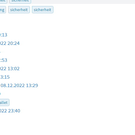
ng
sicherheit
sicherheit
0:13
022 20:24
4
2:53
022 13:02
13:15
08.12.2022 13:29
9
allet
022 23:40