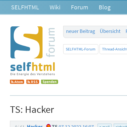
SELFHTML
Wiki
Forum
Blog
neuer Beitrag
Übersicht
SELFHTML-Forum
Thread-Ansich
TS:
Hacker
Hacker
TS
07.12.2022 16:07
0
61
e-mail
sicher