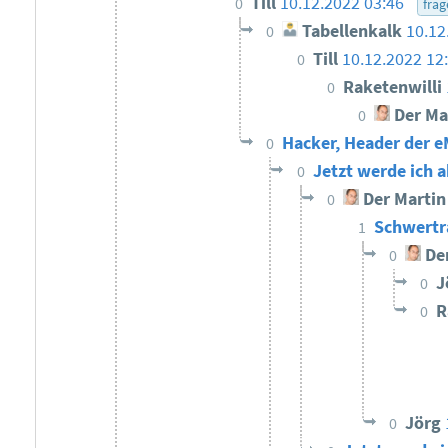
Till
10.12.2022 03:46
0
frag
Tabellenkalk
10.12
0
Till
10.12.2022 12
0
Raketenwilli
0
Der Ma
0
Hacker, Header der e
0
Jetzt werde ich 
0
Der Martin
0
Schwertr
1
Der
0
J
0
R
0
Jörg
0