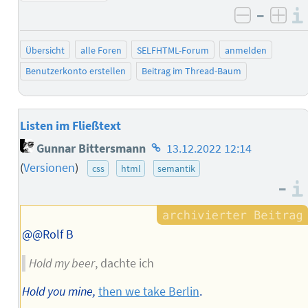
–
negativ 
posi
Übersicht
alle Foren
SELFHTML-Forum
anmelden
Benutzerkonto erstellen
Beitrag im Thread-Baum
Listen im Fließtext
Homepage
Gunnar Bittersmann
13.12.2022 12:14
des
(
Versionen
)
css
html
semantik
Autors
–
@@Rolf B
Hold my beer
, dachte ich
Hold you mine,
then we take Berlin
.