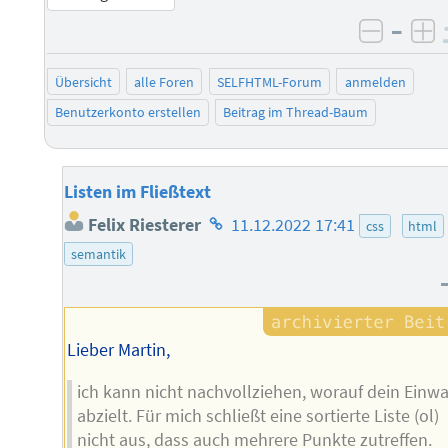
–
negati
po
Übersicht
alle Foren
SELFHTML-Forum
anmelden
Benutzerkonto erstellen
Beitrag im Thread-Baum
Listen im Fließtext
Homepage
Felix Riesterer
11.12.2022 17:41
css
html
des
semantik
Autors
Lieber Martin,
ich kann nicht nachvollziehen, worauf dein Einw
abzielt. Für mich schließt eine sortierte Liste (ol)
nicht aus, dass auch mehrere Punkte zutreffen.