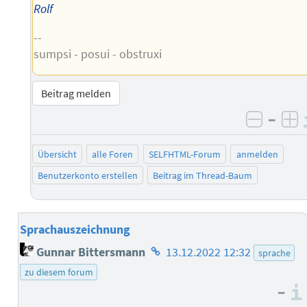
Rolf
--
sumpsi - posui - obstruxi
Beitrag melden
–
negati
po
Übersicht
alle Foren
SELFHTML-Forum
anmelden
Benutzerkonto erstellen
Beitrag im Thread-Baum
Sprachauszeichnung
Homepage
Gunnar Bittersmann
13.12.2022 12:32
sprache
des
zu diesem forum
Autors
–