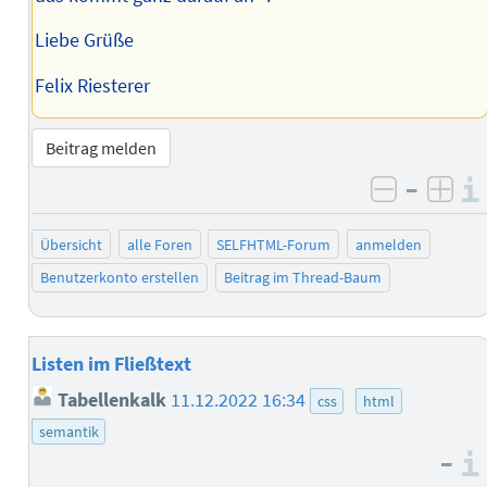
Liebe Grüße
Felix Riesterer
Beitrag melden
–
negativ 
posi
Übersicht
alle Foren
SELFHTML-Forum
anmelden
Benutzerkonto erstellen
Beitrag im Thread-Baum
Listen im Fließtext
Tabellenkalk
11.12.2022 16:34
css
html
semantik
–