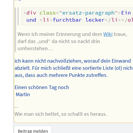
<
div
class
=
"
ersatz-paragraph
"
>
Ein
 und 
<
li
>
furchtbar lecker
</
li
>
</
o
Wenn ich meiner Erinnerung und dem
Wiki
traue,
darf das „und“ da nicht so nackt drin
umherstehen…
ich kann nicht nachvollziehen, worauf dein Einwand
abzielt. Für mich schließt eine sortierte Liste (ol) nich
aus, dass auch mehrere Punkte zutreffen.
Einen schönen Tag noch
Martin
--
Wie man sich bettet, so schallt es heraus.
Beitrag melden