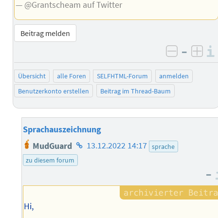
— @Grantscheam auf Twitter
Beitrag melden
–
negativ 
posi
Übersicht
alle Foren
SELFHTML-Forum
anmelden
Benutzerkonto erstellen
Beitrag im Thread-Baum
Sprachauszeichnung
Homepage
MudGuard
13.12.2022 14:17
sprache
des
zu diesem forum
Autors
–
Hi,