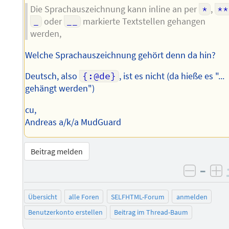
Die Sprachauszeichnung kann inline an per
*
,
**
_
oder
__
markierte Textstellen gehangen
werden,
Welche Sprachauszeichnung gehört denn da hin?
Deutsch, also
{:@de}
, ist es nicht (da hieße es "...
gehängt werden")
cu,
Andreas a/k/a MudGuard
Beitrag melden
–
negati
po
Übersicht
alle Foren
SELFHTML-Forum
anmelden
Benutzerkonto erstellen
Beitrag im Thread-Baum