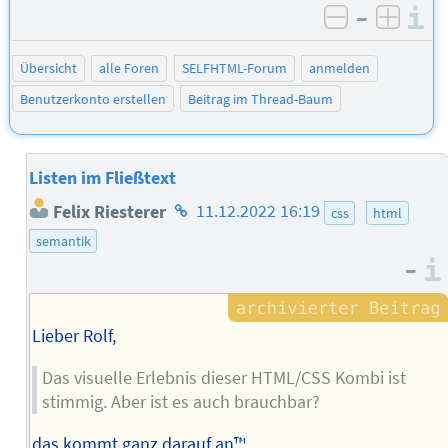
–
I
negativ be
posit
Übersicht
alle Foren
SELFHTML-Forum
anmelden
Benutzerkonto erstellen
Beitrag im Thread-Baum
Listen im Fließtext
Homepage
Felix Riesterer
11.12.2022 16:19
css
html
des
semantik
Autors
–
Lieber Rolf,
Das visuelle Erlebnis dieser HTML/CSS Kombi ist
stimmig. Aber ist es auch brauchbar?
das kommt ganz darauf an™.