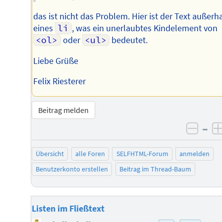
das ist nicht das Problem. Hier ist der Text außerh
eines
li
, was ein unerlaubtes Kindelement von
<ol>
oder
<ul>
bedeutet.
Liebe Grüße
Felix Riesterer
Beitrag melden
–
negat
Übersicht
alle Foren
SELFHTML-Forum
anmelden
Benutzerkonto erstellen
Beitrag im Thread-Baum
Listen im Fließtext