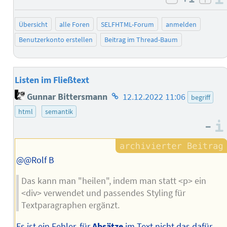
negativ b
posi
Übersicht
alle Foren
SELFHTML-Forum
anmelden
Benutzerkonto erstellen
Beitrag im Thread-Baum
Listen im Fließtext
Homepage
Gunnar Bittersmann
12.12.2022 11:06
begriff
des
html
semantik
Autors
–
@@Rolf B
Das kann man "heilen", indem man statt <p> ein
<div> verwendet und passendes Styling für
Textparagraphen ergänzt.
Es ist ein Fehler, für
Absätze
im Text nicht das dafür