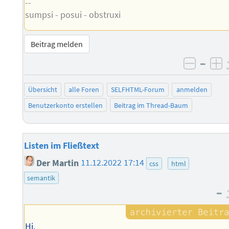
--
sumpsi - posui - obstruxi
Beitrag melden
–
negati
po
Übersicht
alle Foren
SELFHTML-Forum
anmelden
Benutzerkonto erstellen
Beitrag im Thread-Baum
Listen im Fließtext
Der Martin
11.12.2022 17:14
css
html
semantik
–
Hi,