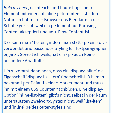
Hold my beer
, dachte ich, und baute flugs ein p
Element mit einer auf inline getrimmten Liste drin.
Natürlich hat mir der Browser das Bier dann in die
Schuhe gekippt, weil ein p Element nur Phrasing
Content akzeptiert und <ol> Flow Content ist.
Das kann man "heilen", indem man statt <p> ein <div>
verwendet und passendes Styling für Textparagraphen
ergänzt. Soweit ich weiß, hat ein <p> auch keine
besondere Aria-Rolle.
Hinzu kommt dann noch, dass ein ˋdisplay:inlineˋ die
Eigenschaft ˋdisplay: list-itemˋ überschreibt. D.h. man
bekommt per Default keinen Marker mehr und muss
ihn mit einem CSS Counter nachbilden. Eine display-
Option ˋinline-list-itemˋ gibt's nicht, selbst in der kaum
unterstützten Zweiwort-Syntax nicht, weil ˋlist-itemˋ
und ˋinlineˋ beides outer-styles sind.