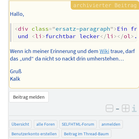
Hallo,
<
div
class
=
"
ersatz-paragraph
"
>
Ein fr
 und 
<
li
>
furchtbar lecker
</
li
>
</
ol
>
.
Wenn ich meiner Erinnerung und dem
Wiki
traue, darf
das „und“ da nicht so nackt drin umherstehen…
Gruß
Kalk
Beitrag melden
–
negativ 
posi
Übersicht
alle Foren
SELFHTML-Forum
anmelden
Benutzerkonto erstellen
Beitrag im Thread-Baum