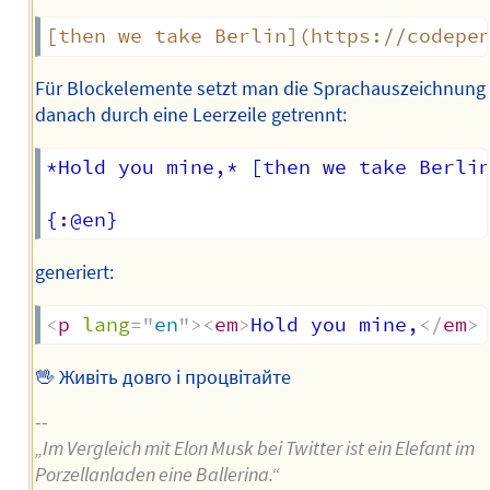
[
then we take Berlin
](
https://codepe
Für Blockelemente setzt man die Sprachauszeichnung
danach durch eine Leerzeile getrennt:
*Hold you mine,* [then we take Berlin
generiert:
<
p
lang
=
"
en
"
>
<
em
>
Hold you mine,
</
em
>
🖖 Живіть довго і процвітайте
--
„Im Vergleich mit Elon Musk bei Twitter ist ein Elefant im
Porzellanladen eine Ballerina.“