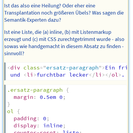
Ist das also eine Heilung? Oder eher eine
Transplantation noch größeren Übels? Was sagen die
Semantik-Experten dazu?
Ist eine Liste, die (a) inline, (b) mit Listenmarkup
erzeugt und (c) mit CSS zurechtgetrimmt wurde - also
sowas wie handgemacht in diesem Absatz zu finden -
sinnvoll?
<
div
class
=
"
ersatz-paragraph
"
>
Ein fris
 und 
<
li
>
furchtbar lecker
</
li
>
</
ol
>
. A
.ersatz-paragraph
{
margin
:
 0.5em 0
;
}
ol
{
padding
:
 0
;
display
:
 inline
;
counter-reset
:
 liste
;