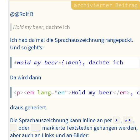
@@Rolf B
Hold my beer
, dachte ich
Ich hab da mal die Sprachauszeichnung rangepackt.
Und so geht’s:
*
Hold my beer
*
Da wird dann
<
p
>
<
em
lang
=
"
en
"
>
Hold my beer
</
em
>
, 
draus generiert.
Die Sprachauszeichnung kann inline an per
*
,
**
,
_
oder
__
markierte Textstellen gehangen werden,
aber auch an Links und an Bilder: