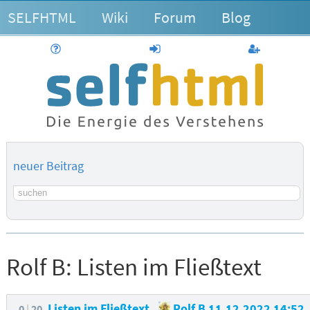
SELFHTML
Wiki
Forum
Blog
Hilfe
anmelden
Benutzerk
neuer Beitrag
Suchbegriff
Rolf B:
Listen im Fließtext
Listen im Fließtext
Rolf B
11.12.2022 14:52
0
20