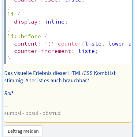
}
li
{
display
:
 inline
;
}
li::before
{
content
:
'('
counter
(
liste
,
 lower-al
counter-increment
:
 liste
;
}
Das visuelle Erlebnis dieser HTML/CSS Kombi ist
stimmig. Aber ist es auch brauchbar?
Rolf
--
sumpsi - posui - obstruxi
Beitrag melden