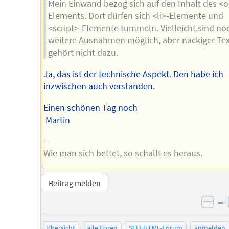
Mein Einwand bezog sich auf den Inhalt des <o
Elements. Dort dürfen sich <li>-Elemente und
<script>-Elemente tummeln. Vielleicht sind no
weitere Ausnahmen möglich, aber nackiger Te
gehört nicht dazu.
Ja, das ist der technische Aspekt. Den habe ich
inzwischen auch verstanden.
Einen schönen Tag noch
Martin
--
Wie man sich bettet, so schallt es heraus.
Beitrag melden
–
neg
Übersicht
alle Foren
SELFHTML-Forum
anmelden