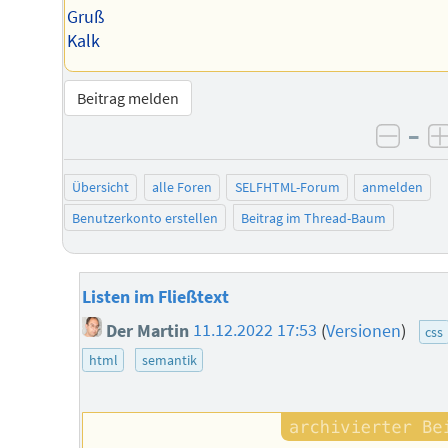
Gruß
Kalk
Beitrag melden
–
negat
Übersicht
alle Foren
SELFHTML-Forum
anmelden
Benutzerkonto erstellen
Beitrag im Thread-Baum
Listen im Fließtext
Der Martin
11.12.2022 17:53
(
Versionen
)
css
html
semantik