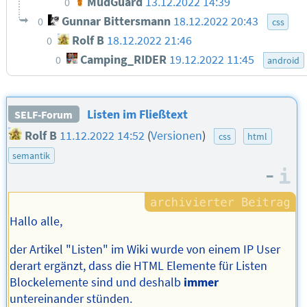
MudGuard
13.12.2022 14:39
0
Gunnar Bittersmann
18.12.2022 20:43
0
css
Rolf B
18.12.2022 21:46
0
Camping_RIDER
19.12.2022 11:45
0
android
Listen im Fließtext
SELF-Forum
Rolf B
11.12.2022 14:52
(
Versionen
)
css
html
semantik
–
I
Hallo alle,
der Artikel "Listen" im Wiki wurde von einem IP User
derart ergänzt, dass die HTML Elemente für Listen
Blockelemente sind und deshalb
immer
untereinander stünden.