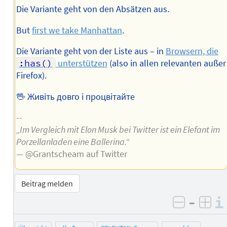
Die Variante geht von den Absätzen aus.
But
first we take Manhattan
.
Die Variante geht von der Liste aus – in
Browsern, die
:has()
unterstützen
(also in allen relevanten außer
Firefox).
🖖 Живіть довго і процвітайте
--
„Im Vergleich mit Elon Musk bei Twitter ist ein Elefant im
Porzellanladen eine Ballerina.“
— @Grantscheam auf Twitter
Beitrag melden
–
negativ 
posi