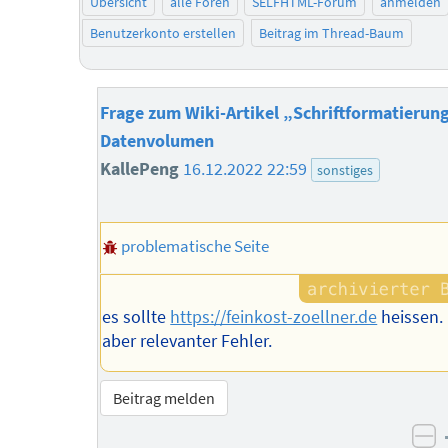
Übersicht
alle Foren
SELFHTML-Forum
anmelden
Benutzerkonto erstellen
Beitrag im Thread-Baum
Frage zum Wiki-Artikel „Schriftformatierung
Datenvolumen
KallePeng
16.12.2022 22:59
sonstiges
problematische Seite
es sollte
https://feinkost-zoellner.de
heissen. 
aber relevanter Fehler.
Beitrag melden