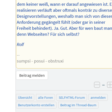
dem keiner weiß, wann er darauf angewiesen ist. E
realisieren verläuft aber oftmals konträr zu divers
Designvorstellungen, weshalb man sich von diese
Anforderung gegängelt fühlt (oder gar in seiner
Freiheit behindert). Ja. Gut. Aber für wen baut ma
denn Webseiten? Für sich selbst?
Rolf
--
sumpsi - posui - obstruxi
Beitrag melden
–
negat
Übersicht
alle Foren
SELFHTML-Forum
anmelden
Benutzerkonto erstellen
Beitrag im Thread-Baum