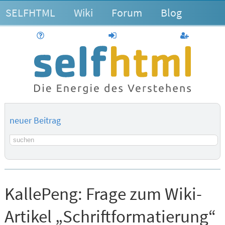
SELFHTML
Wiki
Forum
Blog
Hilfe
anmelden
Benutzerk
neuer Beitrag
Suchbegriff
KallePeng:
Frage zum Wiki-
Artikel „Schriftformatierung“