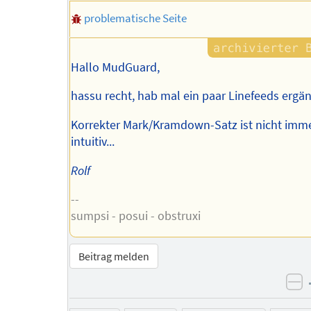
problematische Seite
Hallo MudGuard,
hassu recht, hab mal ein paar Linefeeds ergän
Korrekter Mark/Kramdown-Satz ist nicht imm
intuitiv...
Rolf
--
sumpsi - posui - obstruxi
Beitrag melden
ne