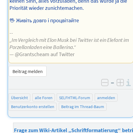
keinen Sinn, alles vorzuladen, denn das würde ja die
Priorität wieder zunichtemachen.
🖖 Живіть довго і процвітайте
--
„Im Vergleich mit Elon Musk bei Twitter ist ein Elefant im
Porzellanladen eine Ballerina.“
— @Grantscheam auf Twitter
Beitrag melden
–
negativ 
posi
Übersicht
alle Foren
SELFHTML-Forum
anmelden
Benutzerkonto erstellen
Beitrag im Thread-Baum
Frage zum Wiki-Artikel „Schriftformatierung“ betri