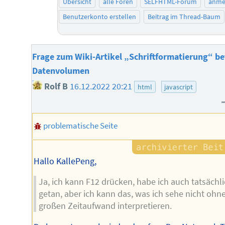
Übersicht
alle Foren
SELFHTML-Forum
anme
Benutzerkonto erstellen
Beitrag im Thread-Baum
Frage zum Wiki-Artikel „Schriftformatierung“ bet
Datenvolumen
Rolf B
16.12.2022 20:21
html
javascript
problematische Seite
Hallo KallePeng,
Ja, ich kann F12 drücken, habe ich auch tatsächl
getan, aber ich kann das, was ich sehe nicht ohn
großen Zeitaufwand interpretieren.