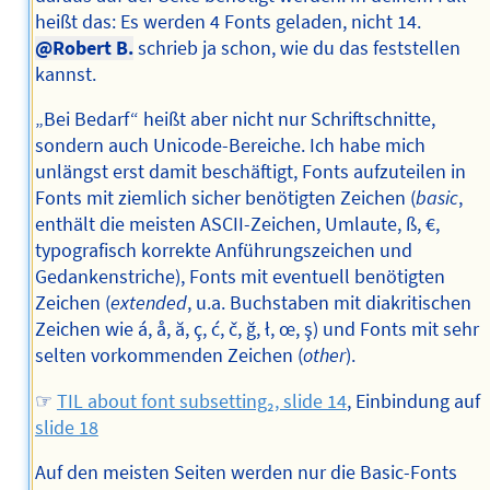
heißt das: Es werden 4 Fonts geladen, nicht 14.
@Robert B.
schrieb ja schon, wie du das feststellen
kannst.
„Bei Bedarf“ heißt aber nicht nur Schriftschnitte,
sondern auch Unicode-Bereiche. Ich habe mich
unlängst erst damit beschäftigt, Fonts aufzuteilen in
Fonts mit ziemlich sicher benötigten Zeichen (
basic
,
enthält die meisten ASCII-Zeichen, Umlaute, ß, €,
typografisch korrekte Anführungszeichen und
Gedankenstriche), Fonts mit eventuell benötigten
Zeichen (
extended
, u.a. Buchstaben mit diakritischen
Zeichen wie á, å, ă, ç, ć, č, ğ, ł, œ, ş) und Fonts mit sehr
selten vorkommenden Zeichen (
other
).
☞
TIL about font subsetting₂, slide 14
, Einbindung auf
slide 18
Auf den meisten Seiten werden nur die Basic-Fonts