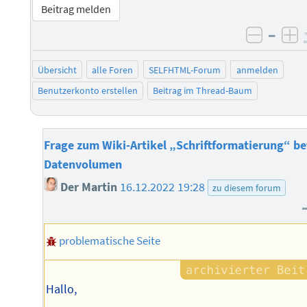
Beitrag melden
–
negati
po
Übersicht
alle Foren
SELFHTML-Forum
anmelden
Benutzerkonto erstellen
Beitrag im Thread-Baum
Frage zum Wiki-Artikel „Schriftformatierung“ bet
Datenvolumen
Der Martin
16.12.2022 19:28
zu diesem forum
problematische Seite
Hallo,