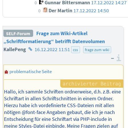
Gunnar Bittersmann
17.12.2022 14:27
0
Der Martin
17.12.2022 14:50
0
Frage zum Wiki-Artikel
SELF-Forum
„Schriftformatierung“ betrifft Datenvolumen
Homepage
KallePeng
16.12.2022 11:51
css
frage zum wiki
–
des
I
Autors
problematische Seite
Hallo, ich sammle Schriften ordnerweise, d.h. z.B. eine
Schriftart in allen Schriftschnitten in einem Ordner.
Hierzu habe ich vordefinierte CSS-Dateien mit allen
nötigen @font-face Angaben gebaut, die ich je nach
Entscheidung für eine Schriftart via PHP-include in
meine Styles-Datei einbinde. Meine Fragen zielen auf