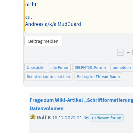
nicht …
cu,
Andreas a/k/a MudGuard
Beitrag melden
–
neg
Übersicht
alle Foren
SELFHTML-Forum
anmelden
Benutzerkonto erstellen
Beitrag im Thread-Baum
Frage zum Wiki-Artikel „Schriftformatierung
Datenvolumen
Rolf B
16.12.2022 21:36
zu diesem forum