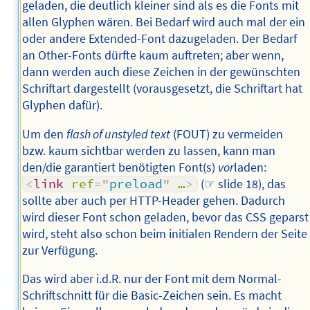
geladen, die deutlich kleiner sind als es die Fonts mit
allen Glyphen wären. Bei Bedarf wird auch mal der ein
oder andere Extended-Font dazugeladen. Der Bedarf
an Other-Fonts dürfte kaum auftreten; aber wenn,
dann werden auch diese Zeichen in der gewünschten
Schriftart dargestellt (vorausgesetzt, die Schriftart hat
Glyphen dafür).
Um den
flash of unstyled text
(FOUT) zu vermeiden
bzw. kaum sichtbar werden zu lassen, kann man
den/die garantiert benötigten Font(s)
vor
laden:
<
link
ref
=
"
preload
"
…
>
(☞ slide 18), das
sollte aber auch per HTTP-Header gehen. Dadurch
wird dieser Font schon geladen, bevor das CSS geparst
wird, steht also schon beim initialen Rendern der Seite
zur Verfügung.
Das wird aber i.d.R. nur der Font mit dem Normal-
Schriftschnitt für die Basic-Zeichen sein. Es macht