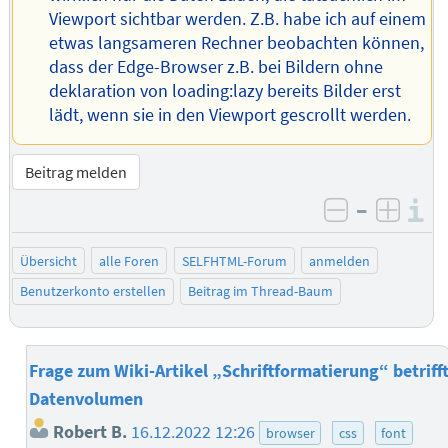
Viewport sichtbar werden. Z.B. habe ich auf einem
etwas langsameren Rechner beobachten können,
dass der Edge-Browser z.B. bei Bildern ohne
deklaration von loading:lazy bereits Bilder erst
lädt, wenn sie in den Viewport gescrollt werden.
Beitrag melden
–
I
negativ be
posit
Übersicht
alle Foren
SELFHTML-Forum
anmelden
Benutzerkonto erstellen
Beitrag im Thread-Baum
Frage zum Wiki-Artikel „Schriftformatierung“ betriff
Datenvolumen
Robert B.
16.12.2022 12:26
browser
css
font