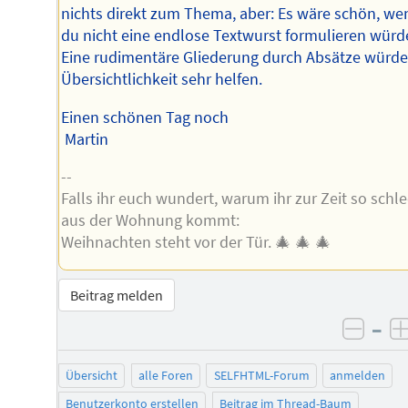
nichts direkt zum Thema, aber: Es wäre schön, we
du nicht eine endlose Textwurst formulieren würd
Eine rudimentäre Gliederung durch Absätze würde
Übersichtlichkeit sehr helfen.
Einen schönen Tag noch
Martin
--
Falls ihr euch wundert, warum ihr zur Zeit so schl
aus der Wohnung kommt:
Weihnachten steht vor der Tür. 🎄 🎄 🎄
Beitrag melden
–
negat
Übersicht
alle Foren
SELFHTML-Forum
anmelden
Benutzerkonto erstellen
Beitrag im Thread-Baum