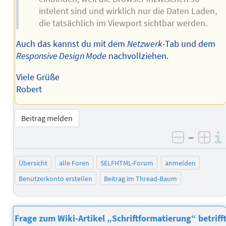
intelent sind und wirklich nur die Daten Laden,
die tatsächlich im Viewport sichtbar werden.
Auch das kannst du mit dem
Netzwerk
-Tab und dem
Responsive Design Mode
nachvollziehen.
Viele Grüße
Robert
Beitrag melden
–
negativ 
posi
Übersicht
alle Foren
SELFHTML-Forum
anmelden
Benutzerkonto erstellen
Beitrag im Thread-Baum
Frage zum Wiki-Artikel „Schriftformatierung“ betriff