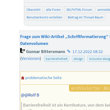
ne
Übersicht
alle Foren
SELFHTML-Forum
anmeld
Benutzerkonto erstellen
Beitrag im Thread-Baum
Frage zum Wiki-Artikel „Schriftformatierung“ b
Datenvolumen
Homepage
Gunnar Bittersmann
17.12.2022 08:32
des
(
Versionen
)
barrierefreiheit
design
inclusive desi
Autors
problematische Seite
@@Rolf B
Barrierefreiheit ist ein Kernfeature, von dem ke