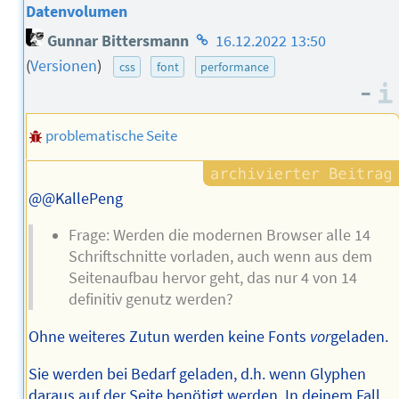
Datenvolumen
Homepage
Gunnar Bittersmann
16.12.2022 13:50
des
(
Versionen
)
css
font
performance
Autors
–
problematische Seite
@@KallePeng
Frage: Werden die modernen Browser alle 14
Schriftschnitte vorladen, auch wenn aus dem
Seitenaufbau hervor geht, das nur 4 von 14
definitiv genutz werden?
Ohne weiteres Zutun werden keine Fonts
vor
geladen.
Sie werden bei Bedarf geladen, d.h. wenn Glyphen
daraus auf der Seite benötigt werden. In deinem Fall