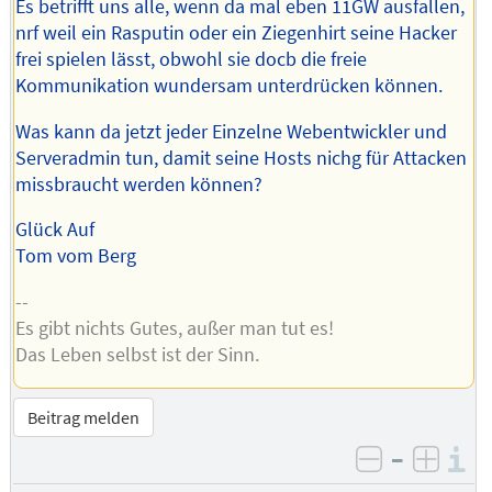
Es betrifft uns alle, wenn da mal eben 11GW ausfallen,
nrf weil ein Rasputin oder ein Ziegenhirt seine Hacker
frei spielen lässt, obwohl sie docb die freie
Kommunikation wundersam unterdrücken können.
Was kann da jetzt jeder Einzelne Webentwickler und
Serveradmin tun, damit seine Hosts nichg für Attacken
missbraucht werden können?
Glück Auf
Tom vom Berg
--
Es gibt nichts Gutes, außer man tut es!
Das Leben selbst ist der Sinn.
Beitrag melden
–
I
negativ be
posit