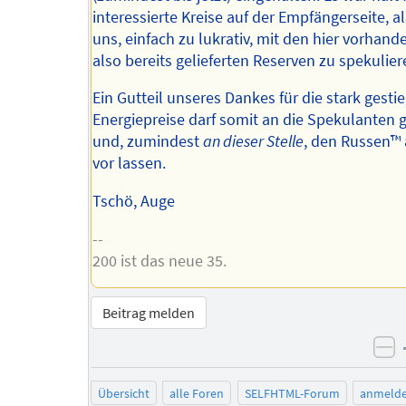
interessierte Kreise auf der Empfängerseite, a
uns, einfach zu lukrativ, mit den hier vorhand
also bereits gelieferten Reserven zu spekulier
Ein Gutteil unseres Dankes für die stark gest
Energiepreise darf somit an die Spekulanten 
und, zumindest
an dieser Stelle
, den Russen™️
vor lassen.
Tschö, Auge
--
200 ist das neue 35.
Beitrag melden
ne
Übersicht
alle Foren
SELFHTML-Forum
anmeld