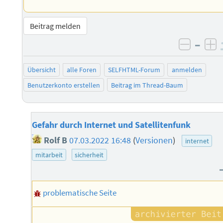
Beitrag melden
–
negati
po
Übersicht
alle Foren
SELFHTML-Forum
anmelden
Benutzerkonto erstellen
Beitrag im Thread-Baum
Gefahr durch Internet und Satellitenfunk
Rolf B
07.03.2022 16:48
(
Versionen
)
internet
mitarbeit
sicherheit
problematische Seite