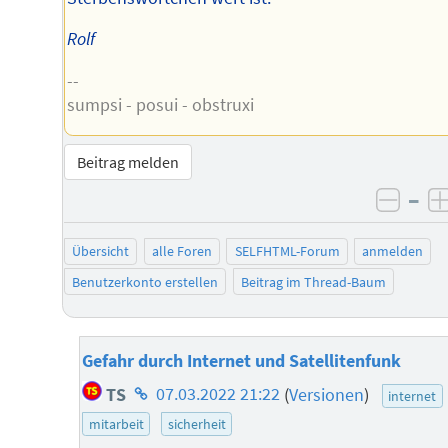
Rolf
--
sumpsi - posui - obstruxi
Beitrag melden
–
negat
Übersicht
alle Foren
SELFHTML-Forum
anmelden
Benutzerkonto erstellen
Beitrag im Thread-Baum
Gefahr durch Internet und Satellitenfunk
Homepage
TS
07.03.2022 21:22
(
Versionen
)
internet
des
mitarbeit
sicherheit
Autors