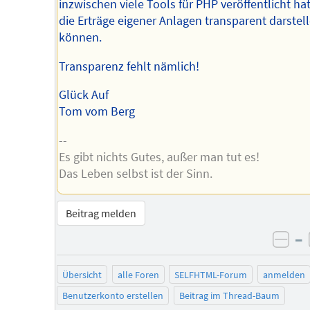
inzwischen viele Tools für PHP veröffentlicht ha
die Erträge eigener Anlagen transparent darstel
können.
Transparenz fehlt nämlich!
Glück Auf
Tom vom Berg
--
Es gibt nichts Gutes, außer man tut es!
Das Leben selbst ist der Sinn.
Beitrag melden
–
neg
Übersicht
alle Foren
SELFHTML-Forum
anmelden
Benutzerkonto erstellen
Beitrag im Thread-Baum