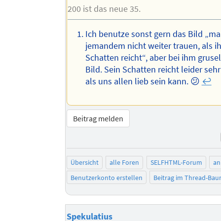
200 ist das neue 35.
Ich benutze sonst gern das Bild „m
jemandem nicht weiter trauen, als ih
Schatten reicht“, aber bei ihm gruse
Bild. Sein Schatten reicht leider sehr
als uns allen lieb sein kann. 😕
↩︎
Beitrag melden
Übersicht
alle Foren
SELFHTML-Forum
an
Benutzerkonto erstellen
Beitrag im Thread-Ba
Spekulatius