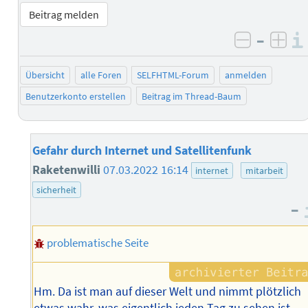
Beitrag melden
–
negativ 
posi
Übersicht
alle Foren
SELFHTML-Forum
anmelden
Benutzerkonto erstellen
Beitrag im Thread-Baum
Gefahr durch Internet und Satellitenfunk
Raketenwilli
07.03.2022 16:14
internet
mitarbeit
sicherheit
–
problematische Seite
Hm. Da ist man auf dieser Welt und nimmt plötzlich
etwas wahr, was eigentlich jeden Tag zu sehen ist.