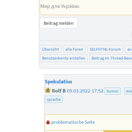
Мир для України.
Beitrag melden
Übersicht
alle Foren
SELFHTML-Forum
an
Benutzerkonto erstellen
Beitrag im Thread-Ba
Spekulatius
Rolf B
09.03.2022 17:52
humor
me
sprache
problematische Seite