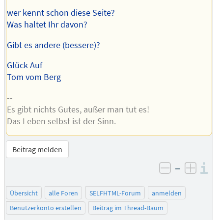
wer kennt schon diese Seite?
Was haltet Ihr davon?
Gibt es andere (bessere)?
Glück Auf
Tom vom Berg
--
Es gibt nichts Gutes, außer man tut es!
Das Leben selbst ist der Sinn.
Beitrag melden
–
I
negativ be
posit
Übersicht
alle Foren
SELFHTML-Forum
anmelden
Benutzerkonto erstellen
Beitrag im Thread-Baum