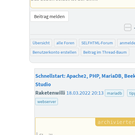
Beitrag melden
ne
Übersicht
alle Foren
SELFHTML-Forum
anmeld
Benutzerkonto erstellen
Beitrag im Thread-Baum
Schnellstart: Apache2, PHP, MariaDB, Bee
Studio
Raketenwilli
18.03.2022 20:13
mariadb
tip
webserver