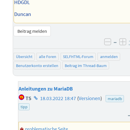
HDGDL
Duncan
Beitrag melden
–
negati
po
Übersicht
alle Foren
SELFHTML-Forum
anmelden
Benutzerkonto erstellen
Beitrag im Thread-Baum
Anleitungen zu MariaDB
Homepage
TS
18.03.2022 18:47
(
Versionen
)
mariadb
des
tipp
Autors
problematische Seite