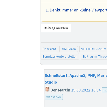
Denkt immer an kleine Viewpor
Beitrag melden
Übersicht
alle Foren
SELFHTML-Forum
Benutzerkonto erstellen
Beitrag im Thre
Schnellstart: Apache2, PHP, Mar
Studio
Der Martin
19.03.2022 10:34
ma
webserver