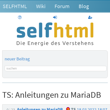
SELFHTML
Wiki
Forum
Blog
Hilfe
anmelden
Benutzerk
neuer Beitrag
Suchbegriff
TS:
Anleitungen zu MariaDB
Anleitungen zu MariaDB
TS
18.03.2022 18:07
0
23