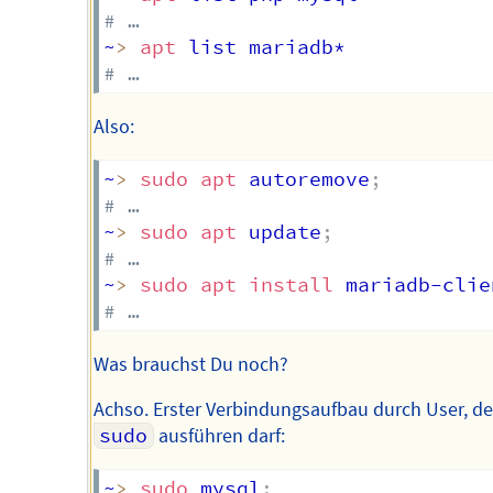
# …
~
>
apt
# …
Also:
~
>
sudo
apt
 autoremove
;
# …
~
>
sudo
apt
 update
;
# …
~
>
sudo
apt
install
 mariadb-clie
# …
Was brauchst Du noch?
Achso. Erster Verbindungsaufbau durch User, de
sudo
ausführen darf:
~
>
sudo
 mysql
;