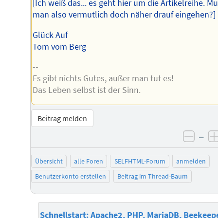
[Ich weiß das... es geht hier um die Artikelreihe. M
man also vermutlich doch näher drauf eingehen?]
Glück Auf
Tom vom Berg
--
Es gibt nichts Gutes, außer man tut es!
Das Leben selbst ist der Sinn.
Beitrag melden
–
negat
Übersicht
alle Foren
SELFHTML-Forum
anmelden
Benutzerkonto erstellen
Beitrag im Thread-Baum
Schnellstart: Apache2, PHP, MariaDB, Beekeep