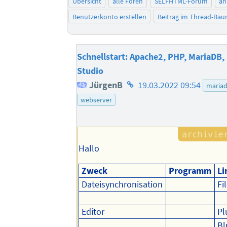
Übersicht
alle Foren
SELFHTML-Forum
an
Benutzerkonto erstellen
Beitrag im Thread-Ba
Schnellstart: Apache2, PHP, MariaDB,
Studio
Homepage
JürgenB
19.03.2022 09:54
maria
des
webserver
Autors
Hallo
Zweck
Programm
Li
Dateisynchronisation
Fi
Editor
P
Bl