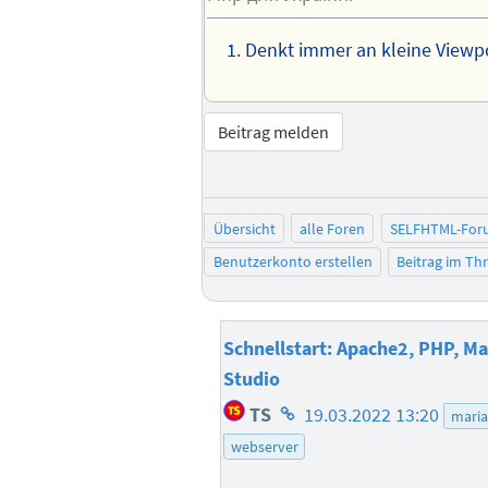
Denkt immer an kleine Viewp
Beitrag melden
Übersicht
alle Foren
SELFHTML-For
Benutzerkonto erstellen
Beitrag im T
Schnellstart: Apache2, PHP, M
Studio
Homepage
TS
19.03.2022 13:20
mari
des
webserver
Autors