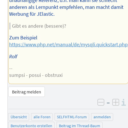
unabhängige Referenz, d.h. man kann sie schlecht
anderen als Lernpunkt empfehlen, man macht damit
Werbung für JElastic.
Gibt es andere (bessere)?
Zum Beispiel
https://www.php.net/manual/de/mysqli.quickstart.php
Rolf
--
sumpsi - posui - obstruxi
Beitrag melden
–
negativ 
posi
Übersicht
alle Foren
SELFHTML-Forum
anmelden
Benutzerkonto erstellen
Beitrag im Thread-Baum