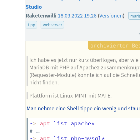
Studio
Raketenwilli
18.03.2022 19:26
(
Versionen
)
mari
tipp
webserver
Ich habe es jetzt nur kurz überflogen, aber wie 
MariaDB mit PHP auf Apache2 zusammenknüp
(Requester-Module) konnte ich auf die Schnell
nicht finden.
Plattform ist Linux-MINT mit MATE.
Man nehme eine Shell tippe ein wenig und stau
~
>
apt
# …
~
>
apt