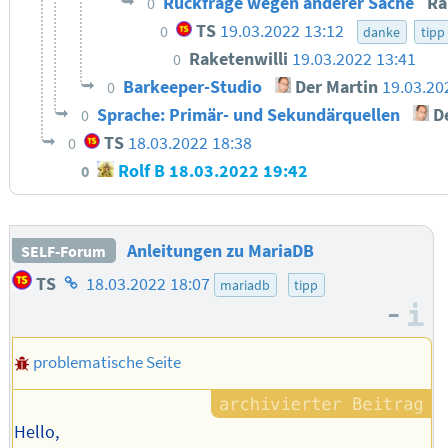
Rückfrage wegen anderer Sache
Ra
0
TS
19.03.2022 13:12
0
danke
tipp
Raketenwilli
19.03.2022 13:41
0
Barkeeper-Studio
Der Martin
19.03.20
0
Sprache: Primär- und Sekundärquellen
De
0
TS
18.03.2022 18:38
0
Rolf B
18.03.2022 19:42
0
Anleitungen zu MariaDB
SELF-Forum
Homepage
TS
18.03.2022 18:07
mariadb
tipp
des
–
I
Autors
problematische Seite
Hello,