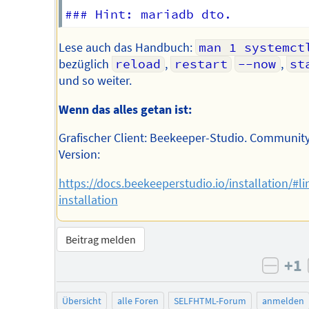
Lese auch das Handbuch:
man 1 systemct
bezüglich
reload
,
restart
--now
,
st
und so weiter.
Wenn das alles getan ist:
Grafischer Client: Beekeeper-Studio. Community
Version:
https://docs.beekeeperstudio.io/installation/#li
installation
Beitrag melden
+1
negat
Übersicht
alle Foren
SELFHTML-Forum
anmelden