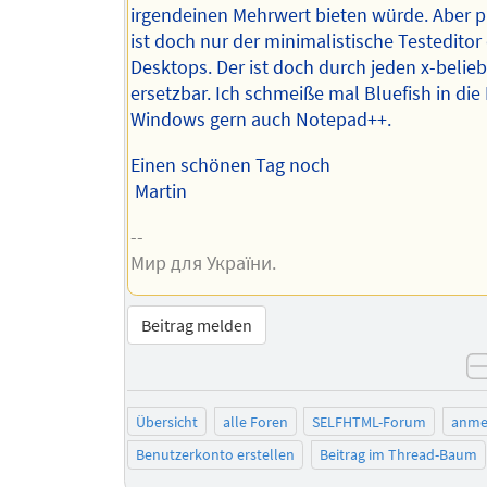
irgendeinen Mehrwert bieten würde. Aber 
ist doch nur der minimalistische Testedito
Desktops. Der ist doch durch jeden x-belieb
ersetzbar. Ich schmeiße mal Bluefish in die
Windows gern auch Notepad++.
Einen schönen Tag noch
Martin
--
Мир для України.
Beitrag melden
Übersicht
alle Foren
SELFHTML-Forum
anme
Benutzerkonto erstellen
Beitrag im Thread-Baum