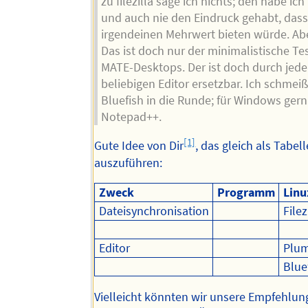
zu filezilla sage ich nichts; den habe ich
und auch nie den Eindruck gehabt, dass
irgendeinen Mehrwert bieten würde. Ab
Das ist doch nur der minimalistische Te
MATE-Desktops. Der ist doch durch jede
beliebigen Editor ersetzbar. Ich schmei
Bluefish in die Runde; für Windows ger
Notepad++.
[1]
Gute Idee von Dir
, das gleich als Tabell
auszuführen:
Zweck
Programm
Linu
Dateisynchronisation
Filez
Editor
Plu
Blue
Vielleicht könnten wir unsere Empfehlung