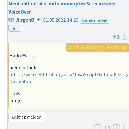
Menü mit details und summary im Screenreader
VoiceOver
Homepage
JürgenB
01.05.2022 14:25
barrierefreiheit
des
html
+1
Autors
Hallo Marc,
hier der Link:
https://wiki.selfhtml.org/wiki/JavaScript/Tutorials/z
Navigation
Gruß
Jürgen
Beitrag melden
+1