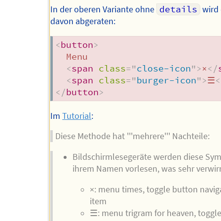
In der oberen Variante ohne
details
wird
davon abgeraten:
<
button
>
  Menu

<
span
class
=
"
close-icon
"
>
×
</
<
span
class
=
"
burger-icon
"
>
☰
<
</
button
>
Im
Tutorial
:
Diese Methode hat '''mehrere''' Nachteile:
Bildschirmlesegeräte werden diese Sym
ihrem Namen vorlesen, was sehr verwirr
×: menu times, toggle button navig
item
☰: menu trigram for heaven, toggl