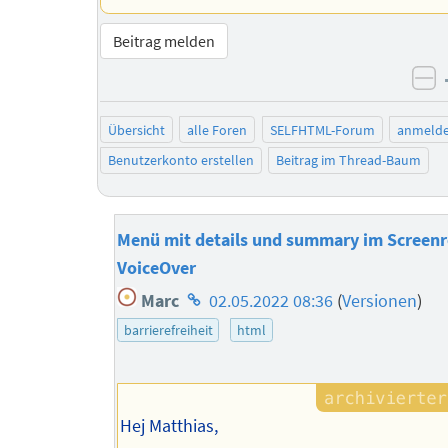
Beitrag melden
ne
Übersicht
alle Foren
SELFHTML-Forum
anmeld
Benutzerkonto erstellen
Beitrag im Thread-Baum
Menü mit details und summary im Screen
VoiceOver
Homepage
Marc
02.05.2022 08:36
(
Versionen
)
des
barrierefreiheit
html
Autors
Hej Matthias,