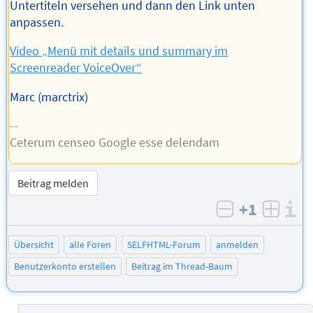
Untertiteln versehen und dann den Link unten
anpassen.
Video „Menü mit details und summary im
Screenreader VoiceOver“
Marc (marctrix)
--
Ceterum censeo Google esse delendam
Beitrag melden
+1
I
negativ bew
posit
Übersicht
alle Foren
SELFHTML-Forum
anmelden
Benutzerkonto erstellen
Beitrag im Thread-Baum