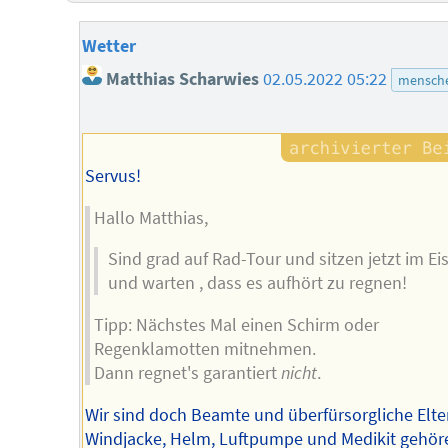
Wetter
Matthias Scharwies
02.05.2022 05:22
mensche
Servus!
Hallo Matthias,
Sind grad auf Rad-Tour und sitzen jetzt im Ei
und warten , dass es aufhört zu regnen!
Tipp: Nächstes Mal einen Schirm oder
Regenklamotten mitnehmen.
Dann regnet's garantiert
nicht
.
Wir sind doch Beamte und überfürsorgliche Elte
Windjacke, Helm, Luftpumpe und Medikit gehör