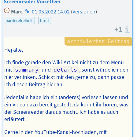
Screenreader VoiceOver
Homepage
Marc
01.05.2022 14:02
(
Versionen
)
des
barrierefreiheit
html
Autors
+1
I
Hej alle,
ich finde gerade den Wiki-Artikel nicht zu dem Menü
mit
summary
und
details
, sonst würde ich den
hier verlinken. Schickt mir den gerne zu, dann passe
ich diesen Beitrag hier an.
Jedenfalls habe ich ein (anderes) vorlesen lassen und
ein Video dazu bereit gestellt, da könnt ihr hören, was
der Screenreader daraus macht. Ich habe es auch
erläutert.
Gerne in den YouTube-Kanal-hochladen, mit