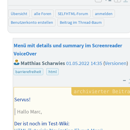
negativ b
posi
Übersicht
alle Foren
SELFHTML-Forum
anmelden
Benutzerkonto erstellen
Beitrag im Thread-Baum
Menü mit details und summary im Screenreader
VoiceOver
Matthias Scharwies
01.05.2022 14:35
(
Versionen
)
barrierefreiheit
html
–
Servus!
Hallo Marc,
Der ist noch im Test-Wiki: