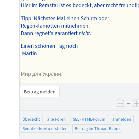
Hier im Remstal ist es bedeckt, aber recht freundli
Tipp: Nächstes Mal einen Schirm oder
Regenklamotten mitnehmen.
Dann regnet's garantiert
nicht
.
Einen schönen Tag noch
Martin
--
Мир для України.
Beitrag melden
–
negat
Übersicht
alle Foren
SELFHTML-Forum
anmelden
Benutzerkonto erstellen
Beitrag im Thread-Baum