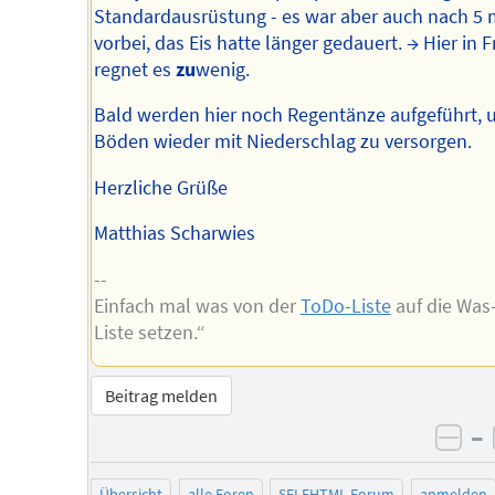
Standardausrüstung - es war aber auch nach 5 
vorbei, das Eis hatte länger gedauert. → Hier in 
regnet es
zu
wenig.
Bald werden hier noch Regentänze aufgeführt, 
Böden wieder mit Niederschlag zu versorgen.
Herzliche Grüße
Matthias Scharwies
--
Einfach mal was von der
ToDo-Liste
auf die Was-
Liste setzen.“
Beitrag melden
–
neg
Übersicht
alle Foren
SELFHTML-Forum
anmelden