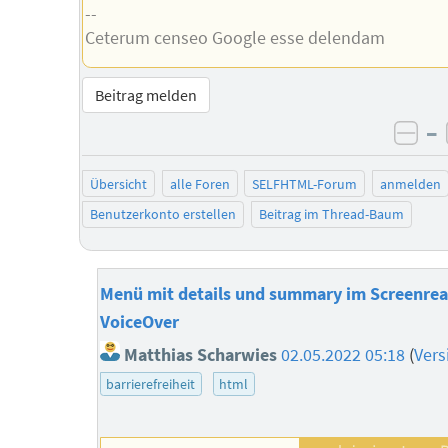
--
Ceterum censeo Google esse delendam
Beitrag melden
–
neg
Übersicht
alle Foren
SELFHTML-Forum
anmelden
Benutzerkonto erstellen
Beitrag im Thread-Baum
Menü mit details und summary im Screenre
VoiceOver
Matthias Scharwies
02.05.2022 05:18
(
Vers
barrierefreiheit
html