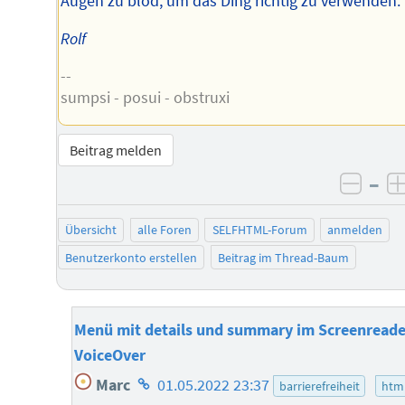
Augen zu blöd, um das Ding richtig zu verwenden.
Rolf
--
sumpsi - posui - obstruxi
Beitrag melden
–
negat
Übersicht
alle Foren
SELFHTML-Forum
anmelden
Benutzerkonto erstellen
Beitrag im Thread-Baum
Menü mit details und summary im Screenreade
VoiceOver
Homepage
Marc
01.05.2022 23:37
barrierefreiheit
htm
des