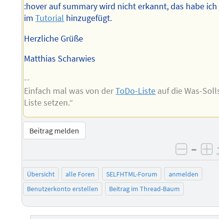
:hover auf summary wird nicht erkannt, das habe ich
im
Tutorial
hinzugefügt.
Herzliche Grüße
Matthias Scharwies
--
Einfach mal was von der
ToDo-Liste
auf die Was-Soll
Liste setzen.“
Beitrag melden
–
negati
po
Übersicht
alle Foren
SELFHTML-Forum
anmelden
Benutzerkonto erstellen
Beitrag im Thread-Baum