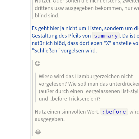
Nutzer. Oder sollen die nicht erstens, zweite
drittens usw ausgegeben bekommen, nur wei
blind sind.
Es geht hier ja nicht um Listen, sondern um di
Gestaltung des Pfeils von
summary
. Da ist 
natürlich blöd, dass dort eben "X" anstelle v
"Schließen" vorgelsen wird.
😉
Wieso wird das Hamburgerzeichen nicht
vorgelesen? Wie soll man das unterdrücke
(außer durch einen leergelassenen list-sty
und ::before Tricksereien)?
Nutz einen sinnvollen Wert.
:before
wird
ausgegeben.
😂