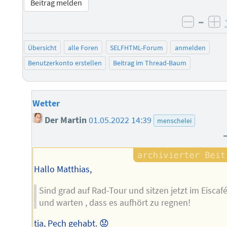
Beitrag melden
–
negati
po
Übersicht
alle Foren
SELFHTML-Forum
anmelden
Benutzerkonto erstellen
Beitrag im Thread-Baum
Wetter
Der Martin
01.05.2022 14:39
menschelei
Hallo Matthias,
Sind grad auf Rad-Tour und sitzen jetzt im Eiscaf
und warten , dass es aufhört zu regnen!
tja, Pech gehabt. 😟