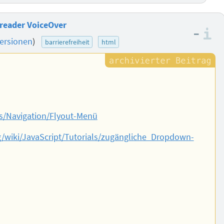
reader VoiceOver
–
I
ersionen
)
barrierefreiheit
html
s/Navigation/Flyout-Menü
rg/wiki/JavaScript/Tutorials/zugängliche_Dropdown-