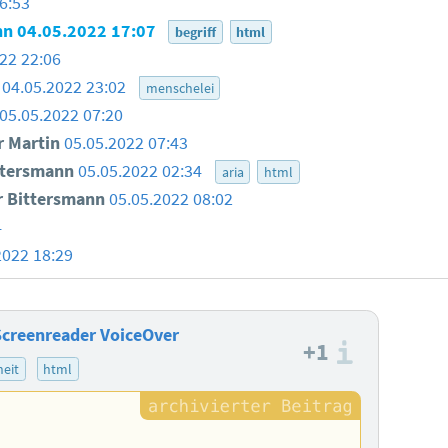
6:53
nn
04.05.2022 17:07
begriff
html
22 22:06
04.05.2022 23:02
menschelei
05.05.2022 07:20
 Martin
05.05.2022 07:43
ttersmann
05.05.2022 02:34
aria
html
 Bittersmann
05.05.2022 08:02
4
2022 18:29
Screenreader VoiceOver
+1
Informa
heit
html