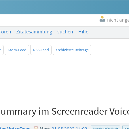
nicht ang
Foren
Zitatesammlung
suchen
Hilfe
t
Atom-Feed
RSS-Feed
archivierte Beiträge
 summary im Screenreader Voic
der VoiceOver
Marc
01.05.2022 14:02
barrierefreiheit
ht