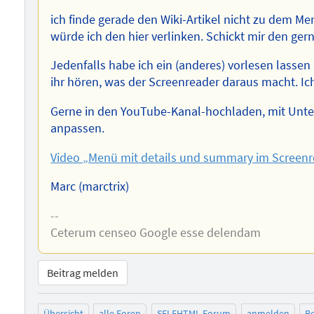
ich finde gerade den Wiki-Artikel nicht zu dem M
würde ich den hier verlinken. Schickt mir den gern
Jedenfalls habe ich ein (anderes) vorlesen lassen 
ihr hören, was der Screenreader daraus macht. Ich
Gerne in den YouTube-Kanal-hochladen, mit Unte
anpassen.
Video „Menü mit details und summary im Screenr
Marc (marctrix)
--
Ceterum censeo Google esse delendam
Beitrag melden
Übersicht
alle Foren
SELFHTML-Forum
anmelden
Be