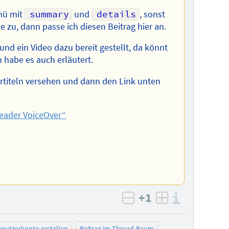
enü mit
summary
und
details
, sonst
e zu, dann passe ich diesen Beitrag hier an.
und ein Video dazu bereit gestellt, da könnt
 habe es auch erläutert.
rtiteln versehen und dann den Link unten
eader VoiceOver“
+1
Informa
negativ bewerten
positiv bewe
nutzerkonto erstellen
Beitrag im Thread-Baum