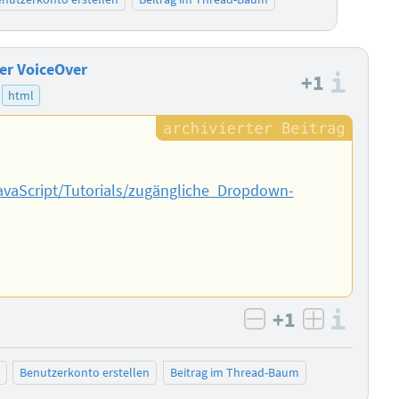
er VoiceOver
+1
Info
html
/JavaScript/Tutorials/zugängliche_Dropdown-
+1
Info
negativ bewert
positiv b
Benutzerkonto erstellen
Beitrag im Thread-Baum