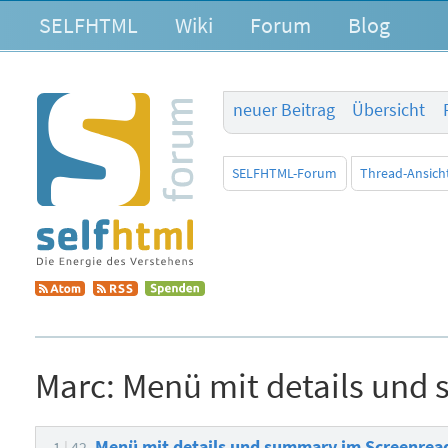
SELFHTML
Wiki
Forum
Blog
neuer Beitrag
Übersicht
SELFHTML-Forum
Thread-Ansich
Marc:
Menü mit details und
Menü mit details und summary im Screenrea
1
42