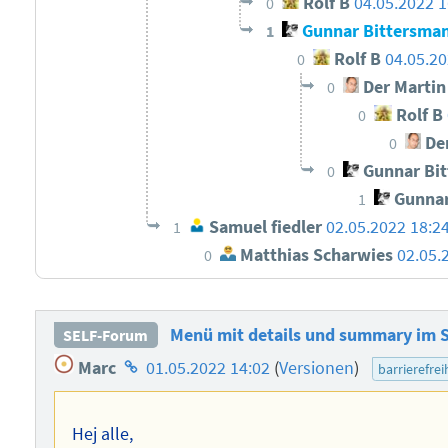
Rolf B
04.05.2022 1
0
Gunnar Bittersma
1
Rolf B
04.05.20
0
Der Martin
0
Rolf B
0
Der
0
Gunnar Bi
0
Gunnar
1
Samuel fiedler
02.05.2022 18:2
1
Matthias Scharwies
02.05.
0
Menü mit details und summary im 
SELF-Forum
Homepage
Marc
01.05.2022 14:02
(
Versionen
)
barrierefrei
des
Autors
Hej alle,