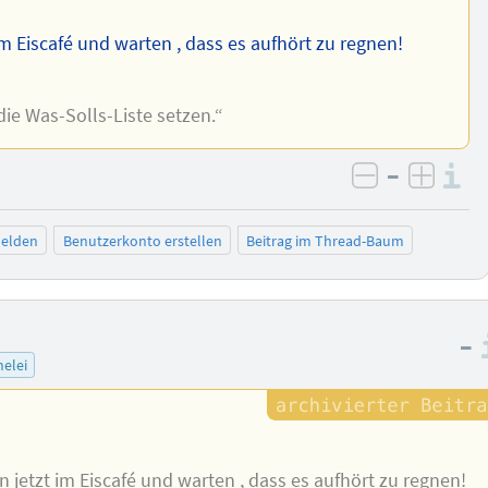
im Eiscafé und warten , dass es aufhört zu regnen!
die Was-Solls-Liste setzen.“
–
I
negativ be
posit
elden
Benutzerkonto erstellen
Beitrag im Thread-Baum
–
elei
n jetzt im Eiscafé und warten , dass es aufhört zu regnen!