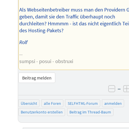
Als Webseitenbetreiber muss man den Providern 
geben, damit sie den Traffic überhaupt noch
durchleiten? Hmmmm - ist das nicht eigentlich Tei
des Hosting-Pakets?
Rolf
--
sumpsi - posui - obstruxi
Beitrag melden
–
negat
Übersicht
alle Foren
SELFHTML-Forum
anmelden
Benutzerkonto erstellen
Beitrag im Thread-Baum