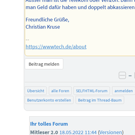
man Geld dafür haben und doppelt abkassieren
Freundliche Grüße,
Christian Kruse
--
https://wwwtech.de/about
Beitrag melden
–
neg
Übersicht
alle Foren
SELFHTML-Forum
anmelden
Benutzerkonto erstellen
Beitrag im Thread-Baum
Ihr tolles Forum
Mitleser 2.0
18.05.2022 11:44
(
Versionen
)