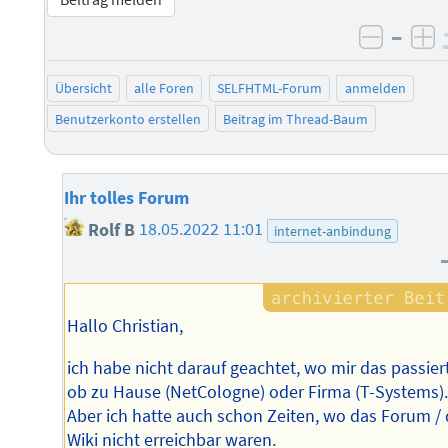
–
negati
po
Übersicht
alle Foren
SELFHTML-Forum
anmelden
Benutzerkonto erstellen
Beitrag im Thread-Baum
Ihr tolles Forum
Rolf B
18.05.2022 11:01
internet-anbindung
Hallo Christian,
ich habe nicht darauf geachtet, wo mir das passiert
ob zu Hause (NetCologne) oder Firma (T-Systems)
Aber ich hatte auch schon Zeiten, wo das Forum /
Wiki nicht erreichbar waren.