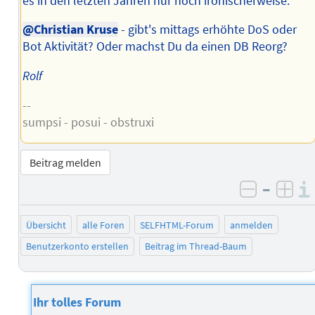
es in den letzten Jahren nur noch ironischerweise.
@Christian Kruse
- gibt's mittags erhöhte DoS oder
Bot Aktivität? Oder machst Du da einen DB Reorg?
Rolf
--
sumpsi - posui - obstruxi
Beitrag melden
–
negativ 
posi
Übersicht
alle Foren
SELFHTML-Forum
anmelden
Benutzerkonto erstellen
Beitrag im Thread-Baum
Ihr tolles Forum