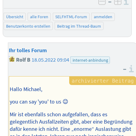
–
I
negativ be
posit
Übersicht
alle Foren
SELFHTML-Forum
anmelden
Benutzerkonto erstellen
Beitrag im Thread-Baum
Ihr tolles Forum
Rolf B
18.05.2022 09:04
internet-anbindung
–
Hallo Michael,
you can say 'you' to us 😉
Mir ist ebenfalls schon aufgefallen, dass es
gelegentlich Ausfallzeiten gibt, aber eine Begründung
dafür kenne ich nicht. Eine „enorme“ Auslastung gibt