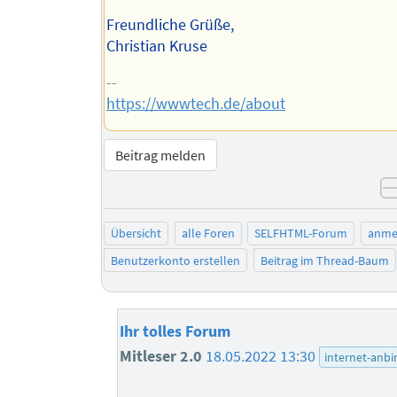
Freundliche Grüße,
Christian Kruse
--
https://wwwtech.de/about
Beitrag melden
Übersicht
alle Foren
SELFHTML-Forum
anme
Benutzerkonto erstellen
Beitrag im Thread-Baum
Ihr tolles Forum
Mitleser 2.0
18.05.2022 13:30
internet-anb