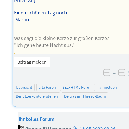
Prozesse).
Einen schönen Tag noch
Martin
--
Was sagt die kleine Kerze zur großen Kerze?
"Ich gehe heute Nacht aus."
Beitrag melden
–
negati
po
Übersicht
alle Foren
SELFHTML-Forum
anmelden
Benutzerkonto erstellen
Beitrag im Thread-Baum
Ihr tolles Forum
Homepage
Gunnar Bittersmann
18.05.2022 09:24