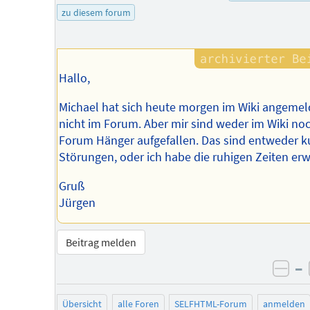
des
zu diesem forum
Autors
Hallo,
Michael hat sich heute morgen im Wiki angemel
nicht im Forum. Aber mir sind weder im Wiki no
Forum Hänger aufgefallen. Das sind entweder k
Störungen, oder ich habe die ruhigen Zeiten erw
Gruß
Jürgen
Beitrag melden
–
neg
Übersicht
alle Foren
SELFHTML-Forum
anmelden