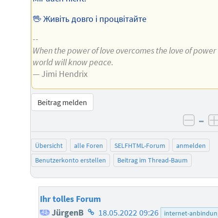
🖖 Живіть довго і процвітайте
--
When the power of love overcomes the love of power
world will know peace.
— Jimi Hendrix
Beitrag melden
–
negat
Übersicht
alle Foren
SELFHTML-Forum
anmelden
Benutzerkonto erstellen
Beitrag im Thread-Baum
Ihr tolles Forum
Homepage
JürgenB
18.05.2022 09:26
internet-anbindun