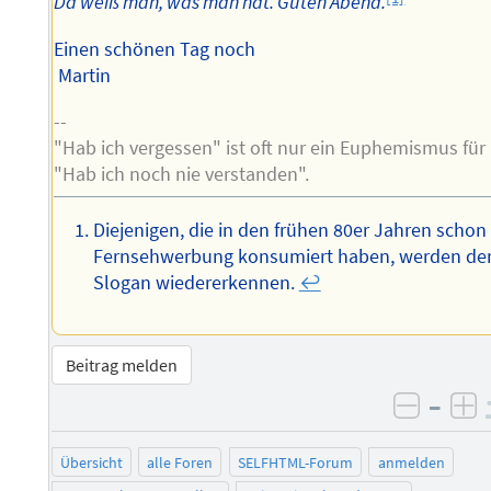
Da weiß man, was man hat. Guten Abend.
Einen schönen Tag noch
Martin
--
"Hab ich vergessen" ist oft nur ein Euphemismus für
"Hab ich noch nie verstanden".
Diejenigen, die in den frühen 80er Jahren schon
Fernsehwerbung konsumiert haben, werden de
Slogan wiedererkennen.
↩︎
Beitrag melden
–
negati
po
Übersicht
alle Foren
SELFHTML-Forum
anmelden