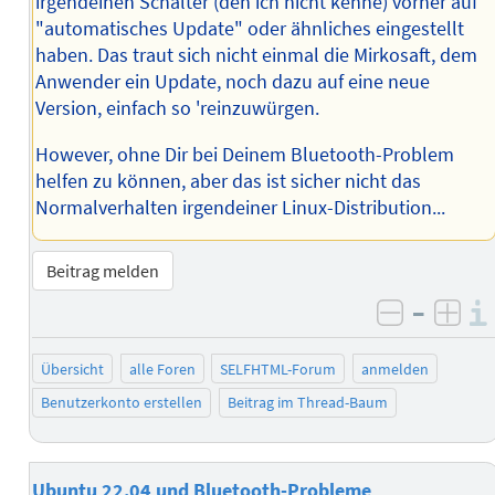
irgendeinen Schalter (den ich nicht kenne) vorher auf
"automatisches Update" oder ähnliches eingestellt
haben. Das traut sich nicht einmal die Mirkosaft, dem
Anwender ein Update, noch dazu auf eine neue
Version, einfach so 'reinzuwürgen.
However, ohne Dir bei Deinem Bluetooth-Problem
helfen zu können, aber das ist sicher nicht das
Normalverhalten irgendeiner Linux-Distribution...
Beitrag melden
–
negativ 
posi
Übersicht
alle Foren
SELFHTML-Forum
anmelden
Benutzerkonto erstellen
Beitrag im Thread-Baum
Ubuntu 22.04 und Bluetooth-Probleme