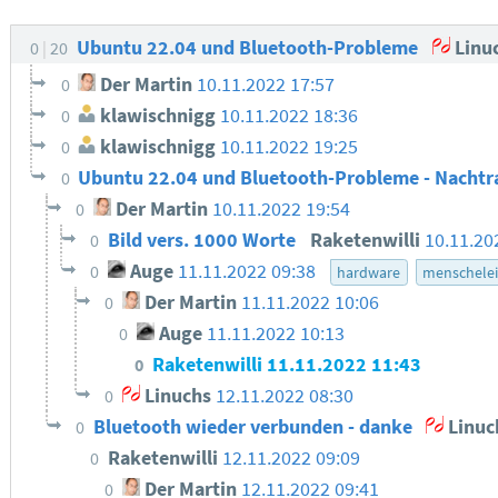
Ubuntu 22.04 und Bluetooth-Probleme
Linu
0
20
Der Martin
10.11.2022 17:57
0
klawischnigg
10.11.2022 18:36
0
klawischnigg
10.11.2022 19:25
0
Ubuntu 22.04 und Bluetooth-Probleme - Nachtr
0
Der Martin
10.11.2022 19:54
0
Bild vers. 1000 Worte
Raketenwilli
10.11.20
0
Auge
11.11.2022 09:38
0
hardware
menschele
Der Martin
11.11.2022 10:06
0
Auge
11.11.2022 10:13
0
Raketenwilli
11.11.2022 11:43
0
Linuchs
12.11.2022 08:30
0
Bluetooth wieder verbunden - danke
Linuc
0
Raketenwilli
12.11.2022 09:09
0
Der Martin
12.11.2022 09:41
0