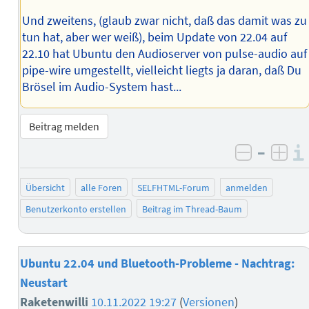
Und zweitens, (glaub zwar nicht, daß das damit was zu
tun hat, aber wer weiß), beim Update von 22.04 auf
22.10 hat Ubuntu den Audioserver von pulse-audio auf
pipe-wire umgestellt, vielleicht liegts ja daran, daß Du
Brösel im Audio-System hast...
Beitrag melden
–
negativ 
posi
Übersicht
alle Foren
SELFHTML-Forum
anmelden
Benutzerkonto erstellen
Beitrag im Thread-Baum
Ubuntu 22.04 und Bluetooth-Probleme - Nachtrag:
Neustart
Raketenwilli
10.11.2022 19:27
(
Versionen
)