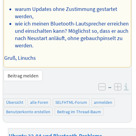
warum Updates ohne Zustimmung gestartet
werden,
wie ich meinen Bluetooth-Lautsprecher erreichen
und einschalten kann? Möglichst so, dass er auch
nach Neustart anläuft, ohne gebauchpinselt zu
werden.
Gruß, Linuchs
Beitrag melden
–
I
negativ be
posit
Übersicht
alle Foren
SELFHTML-Forum
anmelden
Benutzerkonto erstellen
Beitrag im Thread-Baum
Ubuntu 22.04 und Bluetooth-Probleme