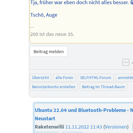
Tja, früher war eben doch nicht alles besser. 
Tschö, Auge
--
200 ist das neue 35.
Beitrag melden
ne
Übersicht
alle Foren
SELFHTML-Forum
anmeld
Benutzerkonto erstellen
Beitrag im Thread-Baum
Ubuntu 22.04 und Bluetooth-Probleme - N
Neustart
Raketenwilli
11.11.2022 11:43
(
Versionen
)