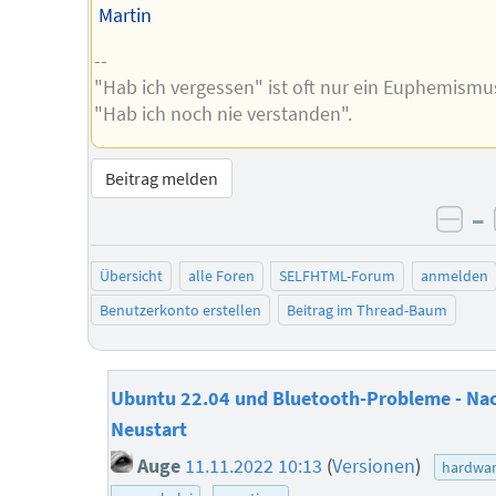
Martin
--
"Hab ich vergessen" ist oft nur ein Euphemismus
"Hab ich noch nie verstanden".
Beitrag melden
–
neg
Übersicht
alle Foren
SELFHTML-Forum
anmelden
Benutzerkonto erstellen
Beitrag im Thread-Baum
Ubuntu 22.04 und Bluetooth-Probleme - Nac
Neustart
Auge
11.11.2022 10:13
(
Versionen
)
hardwa