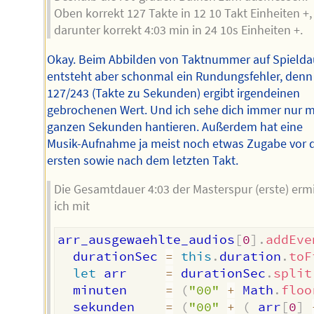
Oben korrekt 127 Takte in 12 10 Takt Einheiten +,
darunter korrekt 4:03 min in 24 10s Einheiten +.
Okay. Beim Abbilden von Taktnummer auf Spielda
entsteht aber schonmal ein Rundungsfehler, denn
127/243 (Takte zu Sekunden) ergibt irgendeinen
gebrochenen Wert. Und ich sehe dich immer nur m
ganzen Sekunden hantieren. Außerdem hat eine
Musik-Aufnahme ja meist noch etwas Zugabe vor
ersten sowie nach dem letzten Takt.
Die Gesamtdauer 4:03 der Masterspur (erste) ermi
ich mit
arr_ausgewaehlte_audios
[
0
]
.
addEve
  durationSec 
=
this
.
duration
.
toF
let
 arr     
=
 durationSec
.
split
  minuten     
=
(
"00"
+
 Math
.
floo
  sekunden    
=
(
"00"
+
(
 arr
[
0
]