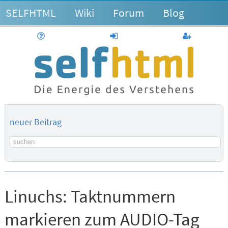
SELFHTML
Wiki
Forum
Blog
Hilfe
anmelden
Benutzerk
neuer Beitrag
Suchbegriff
Linuchs:
Taktnummern
markieren zum AUDIO-Tag