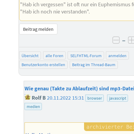
"Hab ich vergessen" ist oft nur ein Euphemismus f
"Hab ich noch nie verstanden".
Beitrag melden
–
negat
Übersicht
alle Foren
SELFHTML-Forum
anmelden
Benutzerkonto erstellen
Beitrag im Thread-Baum
Wie genau (Takte zu Ablaufzeit) sind mp3-Date
Rolf B
20.11.2022 15:31
browser
javascript
medien