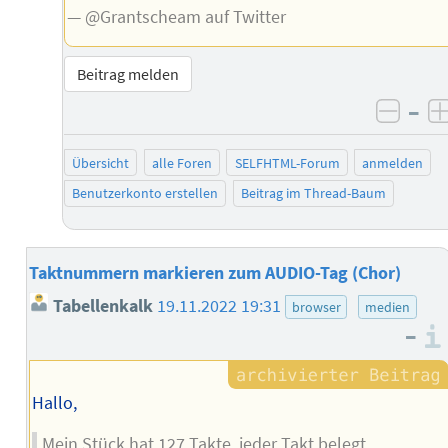
— @Grantscheam auf Twitter
Beitrag melden
–
negat
Übersicht
alle Foren
SELFHTML-Forum
anmelden
Benutzerkonto erstellen
Beitrag im Thread-Baum
Taktnummern markieren zum AUDIO-Tag (Chor)
Tabellenkalk
19.11.2022 19:31
browser
medien
–
Hallo,
Mein Stück hat 127 Takte, jeder Takt belegt