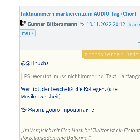
Taktnummern markieren zum AUDIO-Tag (Chor)
Homepage
Gunnar Bittersmann
19.11.2022 20:12
humo
des
musik
Autors
@@Linuchs
PS: Wer übt, muss nicht immer bei Takt 1 anfang
Wer übt, der bescheißt die Kollegen. (alte
Musikerweisheit)
🖖 Живіть довго і процвітайте
--
„Im Vergleich mit Elon Musk bei Twitter ist ein Elefan
Porzellanladen eine Ballerina.“