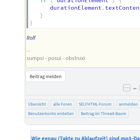
if
(
 durationElement 
)
{
      durationElement
.
textConten
}
}
Rolf
--
sumpsi - posui - obstruxi
Beitrag melden
–
neg
Übersicht
alle Foren
SELFHTML-Forum
anmelden
Benutzerkonto erstellen
Beitrag im Thread-Baum
Wie genau (Takte zu Ablaufzeit) sind mp3-Da