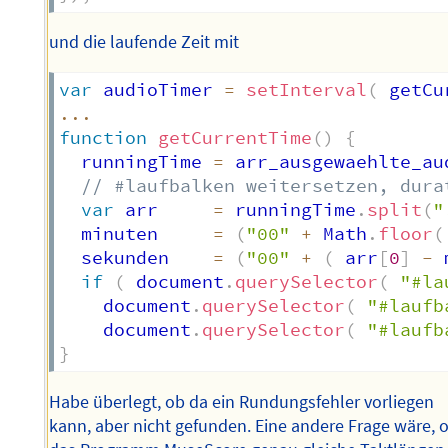
und die laufende Zeit mit
var
 audioTimer 
=
setInterval
(
 getCu
...
function
getCurrentTime
(
)
{
  runningTime 
=
 arr_ausgewaehlte_au
// #laufbalken weitersetzen, dura
var
 arr     
=
 runningTime
.
split
(
"
  minuten     
=
(
"00"
+
 Math
.
floor
(
  sekunden    
=
(
"00"
+
(
 arr
[
0
]
-
 
if
(
 document
.
querySelector
(
"#la
    document
.
querySelector
(
"#laufb
    document
.
querySelector
(
"#laufb
}
Habe überlegt, ob da ein Rundungsfehler vorliegen
kann, aber nicht gefunden. Eine andere Frage wäre, 