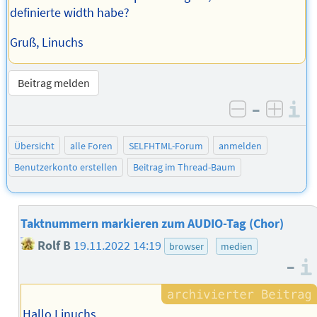
definierte width habe?
Gruß, Linuchs
Beitrag melden
–
I
negativ be
posit
Übersicht
alle Foren
SELFHTML-Forum
anmelden
Benutzerkonto erstellen
Beitrag im Thread-Baum
Taktnummern markieren zum AUDIO-Tag (Chor)
Rolf B
19.11.2022 14:19
browser
medien
–
Hallo Linuchs,