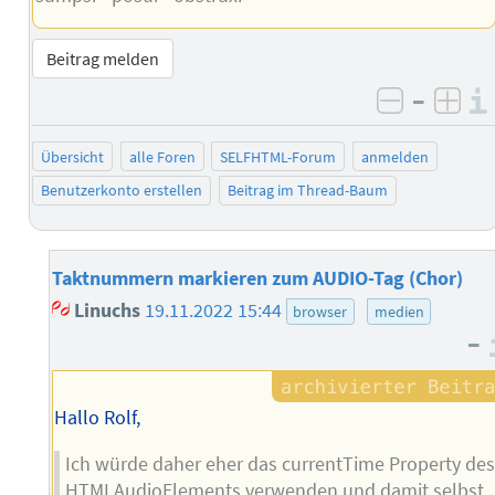
Beitrag melden
–
negativ 
posi
Übersicht
alle Foren
SELFHTML-Forum
anmelden
Benutzerkonto erstellen
Beitrag im Thread-Baum
Taktnummern markieren zum AUDIO-Tag (Chor)
Linuchs
19.11.2022 15:44
browser
medien
–
Hallo Rolf,
Ich würde daher eher das currentTime Property de
HTMLAudioElements verwenden und damit selbst