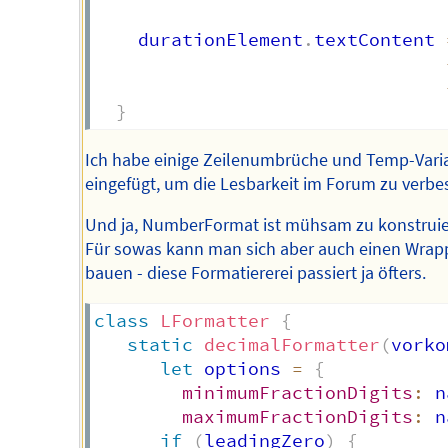
    durationElement
.
textContent 
}
Ich habe einige Zeilenumbrüche und Temp-Vari
eingefügt, um die Lesbarkeit im Forum zu verbe
Und ja, NumberFormat ist mühsam zu konstruie
Für sowas kann man sich aber auch einen Wrap
bauen - diese Formatiererei passiert ja öfters.
class
LFormatter
{
static
decimalFormatter
(
vorko
let
 options 
=
{
minimumFractionDigits
:
 n
maximumFractionDigits
:
 n
if
(
leadingZero
)
{