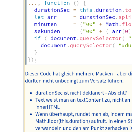
...
,
function
(
)
{
  durationSec 
=
this
.
duration
.
to
let
 arr     
=
 durationSec
.
spli
  minuten     
=
(
"00"
+
 Math
.
flo
  sekunden    
=
(
"00"
+
(
 arr
[
0
]
if
(
 document
.
querySelector
(
"
    document
.
querySelector
(
"#du
}
}
)
;
Dieser Code hat gleich mehrere Macken - aber d
dürften nicht unbedingt zum Versatz führen.
durationSec ist nicht deklariert - Absicht?
Text weist man an textContent zu, nicht an
innerHTML
Wenn überhaupt, rundet man ab, indem m
Math.floor(this.duration) aufruft. In einen S
verwandeln und den am Punkt zerhacken i