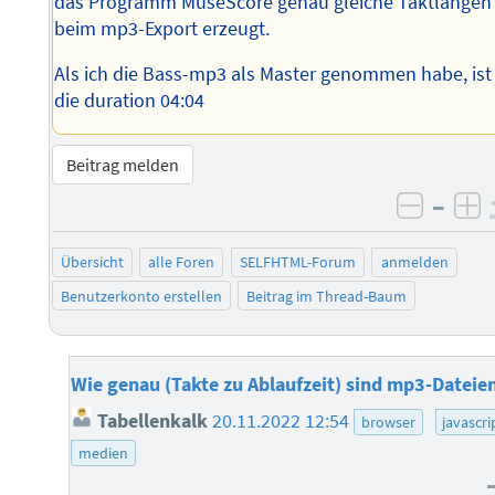
das Programm MuseScore genau gleiche Taktlängen
beim mp3-Export erzeugt.
Als ich die Bass-mp3 als Master genommen habe, ist
die duration 04:04
Beitrag melden
–
negati
po
Übersicht
alle Foren
SELFHTML-Forum
anmelden
Benutzerkonto erstellen
Beitrag im Thread-Baum
Wie genau (Takte zu Ablaufzeit) sind mp3-Dateie
Tabellenkalk
20.11.2022 12:54
browser
javascri
medien