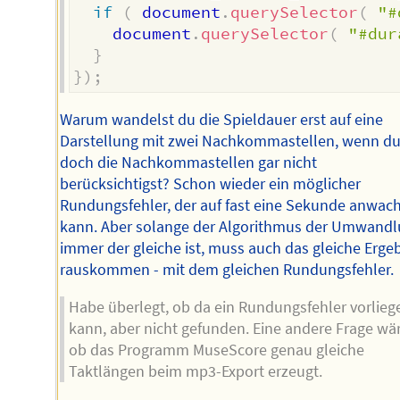
if
(
 document
.
querySelector
(
"#
    document
.
querySelector
(
"#dur
}
}
)
;
Warum wandelst du die Spieldauer erst auf eine
Darstellung mit zwei Nachkommastellen, wenn d
doch die Nachkommastellen gar nicht
berücksichtigst? Schon wieder ein möglicher
Rundungsfehler, der auf fast eine Sekunde anwac
kann. Aber solange der Algorithmus der Umwand
immer der gleiche ist, muss auch das gleiche Erge
rauskommen - mit dem gleichen Rundungsfehler.
Habe überlegt, ob da ein Rundungsfehler vorlieg
kann, aber nicht gefunden. Eine andere Frage wär
ob das Programm MuseScore genau gleiche
Taktlängen beim mp3-Export erzeugt.