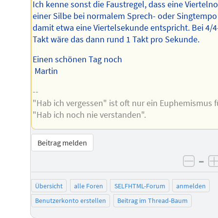
Ich kenne sonst die Faustregel, dass eine Vierteln
einer Silbe bei normalem Sprech- oder Singtempo
damit etwa eine Viertelsekunde entspricht. Bei 4/4
Takt wäre das dann rund 1 Takt pro Sekunde.
Einen schönen Tag noch
Martin
--
"Hab ich vergessen" ist oft nur ein Euphemismus f
"Hab ich noch nie verstanden".
Beitrag melden
–
negat
Übersicht
alle Foren
SELFHTML-Forum
anmelden
Benutzerkonto erstellen
Beitrag im Thread-Baum