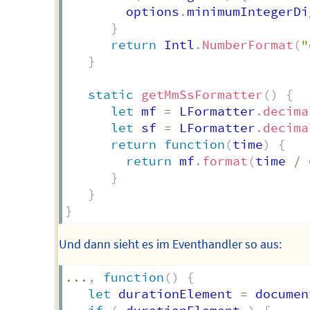
        options
.
minimumIntegerDi
}
return
 Intl
.
NumberFormat
(
"
}
static
getMmSsFormatter
(
)
{
let
 mf 
=
 LFormatter
.
decima
let
 sf 
=
 LFormatter
.
decima
return
function
(
time
)
{
return
 mf
.
format
(
time 
/
}
}
}
Und dann sieht es im Eventhandler so aus:
...
,
function
(
)
{
let
 durationElement 
=
 documen