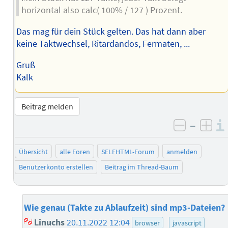
horizontal also calc( 100% / 127 ) Prozent.
Das mag für dein Stück gelten. Das hat dann aber
keine Taktwechsel, Ritardandos, Fermaten, ...
Gruß
Kalk
Beitrag melden
–
negativ 
posi
Übersicht
alle Foren
SELFHTML-Forum
anmelden
Benutzerkonto erstellen
Beitrag im Thread-Baum
Wie genau (Takte zu Ablaufzeit) sind mp3-Dateien?
Linuchs
20.11.2022 12:04
browser
javascript