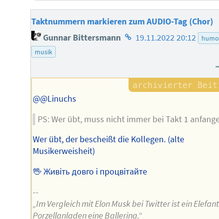
Taktnummern markieren zum AUDIO-Tag (Chor)
Homepage
Gunnar Bittersmann
19.11.2022 20:12
humo
des
musik
Autors
@@Linuchs
PS: Wer übt, muss nicht immer bei Takt 1 anfang
Wer übt, der bescheißt die Kollegen. (alte
Musikerweisheit)
🖖 Живіть довго і процвітайте
--
„Im Vergleich mit Elon Musk bei Twitter ist ein Elefan
Porzellanladen eine Ballerina.“