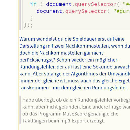
if
(
 document
.
querySelector
(
"#
    document
.
querySelector
(
"#dur
}
}
)
;
Warum wandelst du die Spieldauer erst auf eine
Darstellung mit zwei Nachkommastellen, wenn d
doch die Nachkommastellen gar nicht
berücksichtigst? Schon wieder ein möglicher
Rundungsfehler, der auf fast eine Sekunde anwac
kann. Aber solange der Algorithmus der Umwand
immer der gleiche ist, muss auch das gleiche Erge
rauskommen - mit dem gleichen Rundungsfehler.
Habe überlegt, ob da ein Rundungsfehler vorlieg
kann, aber nicht gefunden. Eine andere Frage wär
ob das Programm MuseScore genau gleiche
Taktlängen beim mp3-Export erzeugt.