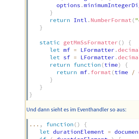
        options
.
minimumIntegerDi
}
return
 Intl
.
NumberFormat
(
"
}
static
getMmSsFormatter
(
)
{
let
 mf 
=
 LFormatter
.
decima
let
 sf 
=
 LFormatter
.
decima
return
function
(
time
)
{
return
 mf
.
format
(
time 
/
}
}
}
Und dann sieht es im Eventhandler so aus:
...
,
function
(
)
{
let
 durationElement 
=
 documen