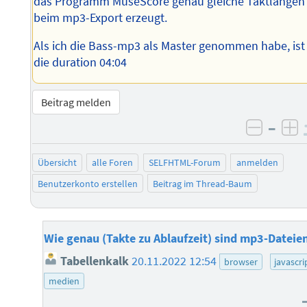
das Programm MuseScore genau gleiche Taktlängen
beim mp3-Export erzeugt.
Als ich die Bass-mp3 als Master genommen habe, ist
die duration 04:04
Beitrag melden
–
negati
po
Übersicht
alle Foren
SELFHTML-Forum
anmelden
Benutzerkonto erstellen
Beitrag im Thread-Baum
Wie genau (Takte zu Ablaufzeit) sind mp3-Dateie
Tabellenkalk
20.11.2022 12:54
browser
javascri
medien