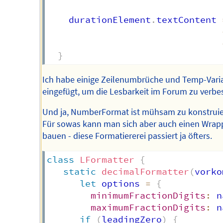
    durationElement
.
textContent 
}
Ich habe einige Zeilenumbrüche und Temp-Vari
eingefügt, um die Lesbarkeit im Forum zu verbe
Und ja, NumberFormat ist mühsam zu konstruie
Für sowas kann man sich aber auch einen Wrap
bauen - diese Formatiererei passiert ja öfters.
class
LFormatter
{
static
decimalFormatter
(
vorko
let
 options 
=
{
minimumFractionDigits
:
 n
maximumFractionDigits
:
 n
if
(
leadingZero
)
{