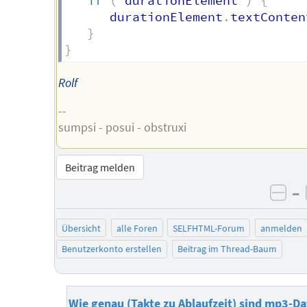
if
(
 durationElement 
)
{
      durationElement
.
textConten
}
}
Rolf
--
sumpsi - posui - obstruxi
Beitrag melden
–
neg
Übersicht
alle Foren
SELFHTML-Forum
anmelden
Benutzerkonto erstellen
Beitrag im Thread-Baum
Wie genau (Takte zu Ablaufzeit) sind mp3-Da