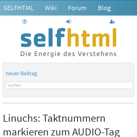
SELFHTML
Wiki
Forum
Blog
Hilfe
anmelden
Benutzerk
neuer Beitrag
Suchbegriff
Linuchs:
Taktnummern
markieren zum AUDIO-Tag