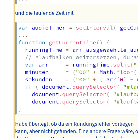
und die laufende Zeit mit
var
 audioTimer 
=
setInterval
(
 getCu
...
function
getCurrentTime
(
)
{
  runningTime 
=
 arr_ausgewaehlte_au
// #laufbalken weitersetzen, dura
var
 arr     
=
 runningTime
.
split
(
"
  minuten     
=
(
"00"
+
 Math
.
floor
(
  sekunden    
=
(
"00"
+
(
 arr
[
0
]
-
 
if
(
 document
.
querySelector
(
"#la
    document
.
querySelector
(
"#laufb
    document
.
querySelector
(
"#laufb
}
Habe überlegt, ob da ein Rundungsfehler vorliegen
kann, aber nicht gefunden. Eine andere Frage wäre, 