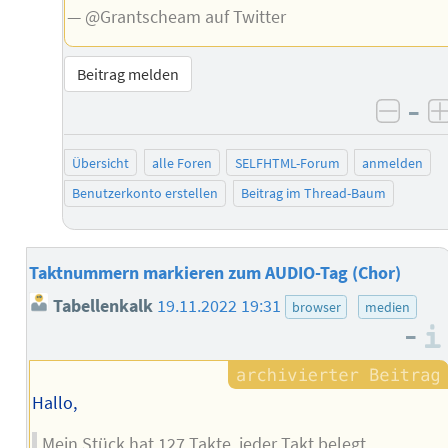
— @Grantscheam auf Twitter
Beitrag melden
–
negat
Übersicht
alle Foren
SELFHTML-Forum
anmelden
Benutzerkonto erstellen
Beitrag im Thread-Baum
Taktnummern markieren zum AUDIO-Tag (Chor)
Tabellenkalk
19.11.2022 19:31
browser
medien
–
Hallo,
Mein Stück hat 127 Takte, jeder Takt belegt