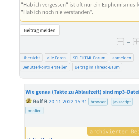
"Hab ich vergessen" ist oft nur ein Euphemismus f
"Hab ich noch nie verstanden".
Beitrag melden
–
negat
Übersicht
alle Foren
SELFHTML-Forum
anmelden
Benutzerkonto erstellen
Beitrag im Thread-Baum
Wie genau (Takte zu Ablaufzeit) sind mp3-Date
Rolf B
20.11.2022 15:31
browser
javascript
medien