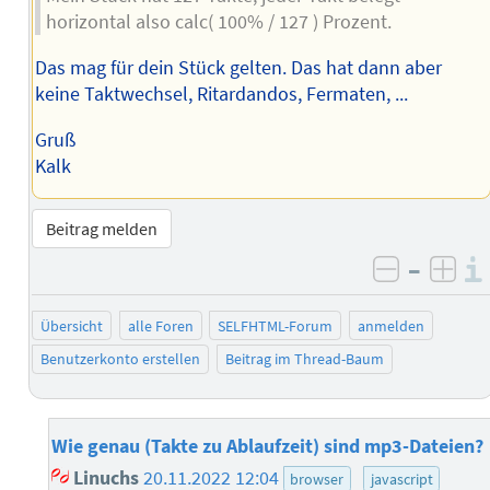
horizontal also calc( 100% / 127 ) Prozent.
Das mag für dein Stück gelten. Das hat dann aber
keine Taktwechsel, Ritardandos, Fermaten, ...
Gruß
Kalk
Beitrag melden
–
negativ 
posi
Übersicht
alle Foren
SELFHTML-Forum
anmelden
Benutzerkonto erstellen
Beitrag im Thread-Baum
Wie genau (Takte zu Ablaufzeit) sind mp3-Dateien?
Linuchs
20.11.2022 12:04
browser
javascript