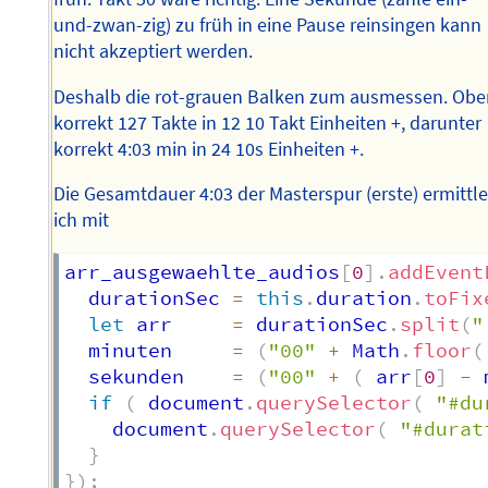
und-zwan-zig) zu früh in eine Pause reinsingen kann
nicht akzeptiert werden.
Deshalb die rot-grauen Balken zum ausmessen. Ob
korrekt 127 Takte in 12 10 Takt Einheiten +, darunter
korrekt 4:03 min in 24 10s Einheiten +.
Die Gesamtdauer 4:03 der Masterspur (erste) ermittl
ich mit
arr_ausgewaehlte_audios
[
0
]
.
addEvent
  durationSec 
=
this
.
duration
.
toFix
let
 arr     
=
 durationSec
.
split
(
"
  minuten     
=
(
"00"
+
 Math
.
floor
(
  sekunden    
=
(
"00"
+
(
 arr
[
0
]
-
 
if
(
 document
.
querySelector
(
"#du
    document
.
querySelector
(
"#durat
}
}
)
;