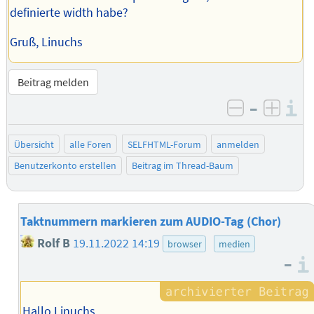
definierte width habe?
Gruß, Linuchs
Beitrag melden
–
I
negativ be
posit
Übersicht
alle Foren
SELFHTML-Forum
anmelden
Benutzerkonto erstellen
Beitrag im Thread-Baum
Taktnummern markieren zum AUDIO-Tag (Chor)
Rolf B
19.11.2022 14:19
browser
medien
–
Hallo Linuchs,