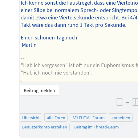
Ich kenne sonst die Faustregel, dass eine Vierteln
einer Silbe bei normalem Sprech- oder Singtempo
damit etwa eine Viertelsekunde entspricht. Bei 4/4
Takt wäre das dann rund 1 Takt pro Sekunde.
Einen schönen Tag noch
Martin
--
"Hab ich vergessen" ist oft nur ein Euphemismus f
"Hab ich noch nie verstanden".
Beitrag melden
–
negat
Übersicht
alle Foren
SELFHTML-Forum
anmelden
Benutzerkonto erstellen
Beitrag im Thread-Baum