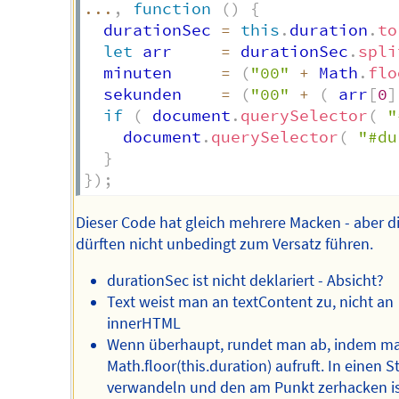
...
,
function
(
)
{
  durationSec 
=
this
.
duration
.
to
let
 arr     
=
 durationSec
.
spli
  minuten     
=
(
"00"
+
 Math
.
flo
  sekunden    
=
(
"00"
+
(
 arr
[
0
]
if
(
 document
.
querySelector
(
"
    document
.
querySelector
(
"#du
}
}
)
;
Dieser Code hat gleich mehrere Macken - aber d
dürften nicht unbedingt zum Versatz führen.
durationSec ist nicht deklariert - Absicht?
Text weist man an textContent zu, nicht an
innerHTML
Wenn überhaupt, rundet man ab, indem m
Math.floor(this.duration) aufruft. In einen S
verwandeln und den am Punkt zerhacken i