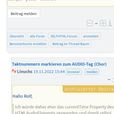
Beitrag melden
–
negativ 
posi
Übersicht
alle Foren
SELFHTML-Forum
anmelden
Benutzerkonto erstellen
Beitrag im Thread-Baum
Taktnummern markieren zum AUDIO-Tag (Chor)
Linuchs
19.11.2022 15:44
browser
medien
–
Hallo Rolf,
Ich würde daher eher das currentTime Property de
HTMLAudioElements verwenden und damit selbst