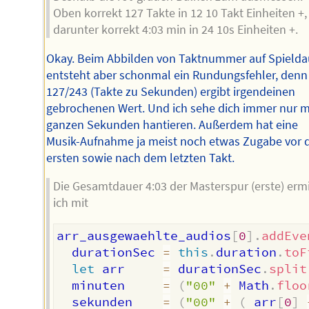
Oben korrekt 127 Takte in 12 10 Takt Einheiten +,
darunter korrekt 4:03 min in 24 10s Einheiten +.
Okay. Beim Abbilden von Taktnummer auf Spielda
entsteht aber schonmal ein Rundungsfehler, denn
127/243 (Takte zu Sekunden) ergibt irgendeinen
gebrochenen Wert. Und ich sehe dich immer nur m
ganzen Sekunden hantieren. Außerdem hat eine
Musik-Aufnahme ja meist noch etwas Zugabe vor
ersten sowie nach dem letzten Takt.
Die Gesamtdauer 4:03 der Masterspur (erste) ermi
ich mit
arr_ausgewaehlte_audios
[
0
]
.
addEve
  durationSec 
=
this
.
duration
.
toF
let
 arr     
=
 durationSec
.
split
  minuten     
=
(
"00"
+
 Math
.
floo
  sekunden    
=
(
"00"
+
(
 arr
[
0
]