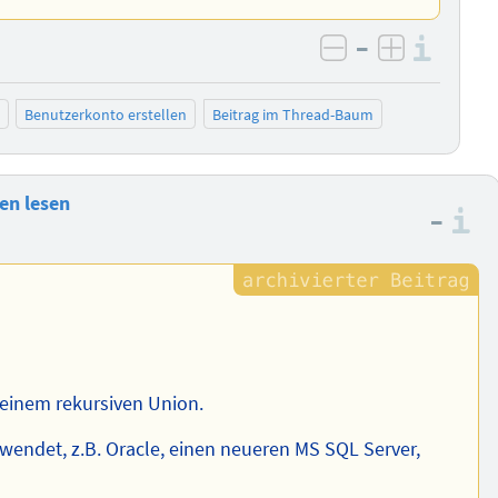
–
Info
negativ bewer
positiv b
Benutzerkonto erstellen
Beitrag im Thread-Baum
en lesen
–
I
einem rekursiven Union.
ndet, z.B. Oracle, einen neueren MS SQL Server,