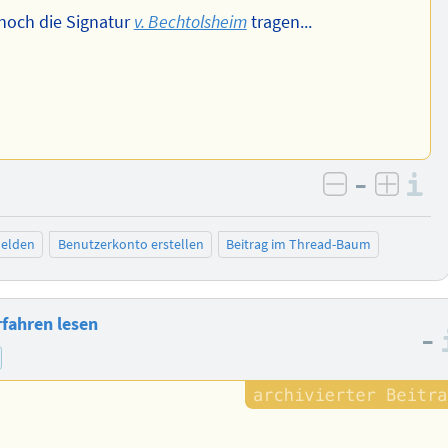
noch die Signatur
v. Bechtolsheim
tragen...
–
I
negativ be
posit
elden
Benutzerkonto erstellen
Beitrag im Thread-Baum
fahren lesen
–