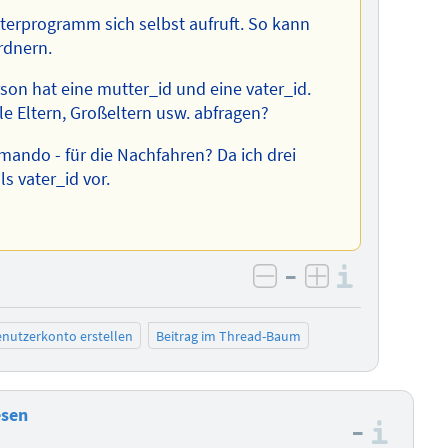
terprogramm sich selbst aufruft. So kann
rdnern.
son hat eine mutter_id und eine vater_id.
 Eltern, Großeltern usw. abfragen?
ando - für die Nachfahren? Da ich drei
s vater_id vor.
–
Informa
negativ bewerten
positiv bewe
nutzerkonto erstellen
Beitrag im Thread-Baum
esen
–
Info