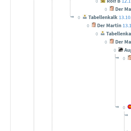
Rolf B
12.1
0
Der Ma
0
Tabellenkalk
13.10
0
Der Martin
13.
0
Tabellenka
0
Der Ma
0
Au
0
0
0