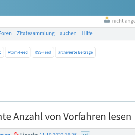
nicht ang
Foren
Zitatesammlung
suchen
Hilfe
t
Atom-Feed
RSS-Feed
archivierte Beiträge
e Anzahl von Vorfahren lesen
lesen
Linuchs
11.10.2022 16:25
sql