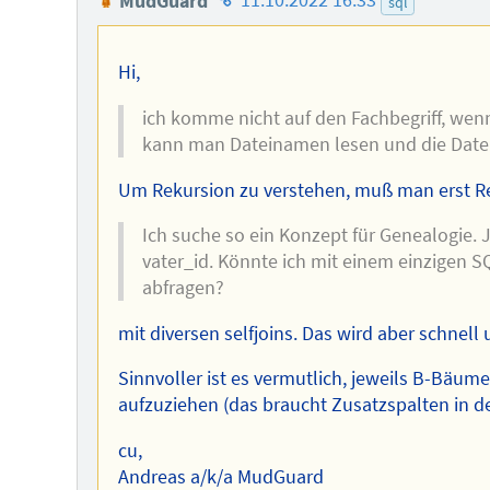
MudGuard
11.10.2022 16:33
sql
des
Autors
Hi,
ich komme nicht auf den Fachbegriff, wen
kann man Dateinamen lesen und die Datei
Um Rekursion zu verstehen, muß man erst Rek
Ich suche so ein Konzept für Genealogie. 
vater_id. Könnte ich mit einem einzigen 
abfragen?
mit diversen selfjoins. Das wird aber schnell 
Sinnvoller ist es vermutlich, jeweils B-Bäume
aufzuziehen (das braucht Zusatzspalten in d
cu,
Andreas a/k/a MudGuard