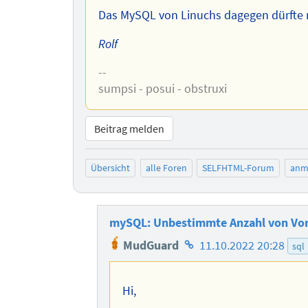
Das MySQL von Linuchs dagegen dürfte 
Rolf
--
sumpsi - posui - obstruxi
Beitrag melden
Übersicht
alle Foren
SELFHTML-Forum
anm
mySQL: Unbestimmte Anzahl von Vor
Homepage
MudGuard
11.10.2022 20:28
sql
des
Autors
Hi,