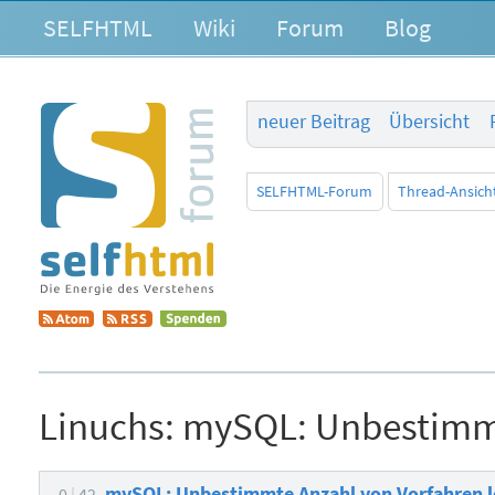
SELFHTML
Wiki
Forum
Blog
neuer Beitrag
Übersicht
SELFHTML-Forum
Thread-Ansich
Linuchs:
mySQL: Unbestimmt
mySQL: Unbestimmte Anzahl von Vorfahren 
0
42