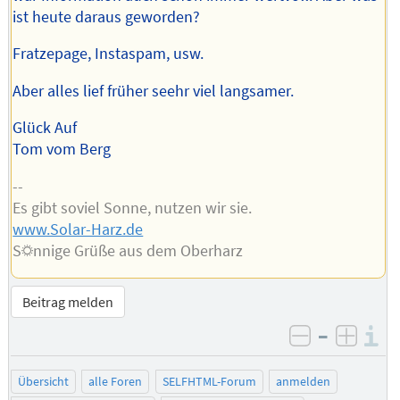
ist heute daraus geworden?
Fratzepage, Instaspam, usw.
Aber alles lief früher seehr viel langsamer.
Glück Auf
Tom vom Berg
--
Es gibt soviel Sonne, nutzen wir sie.
www.Solar-Harz.de
S☼nnige Grüße aus dem Oberharz
Beitrag melden
–
I
negativ be
posit
Übersicht
alle Foren
SELFHTML-Forum
anmelden