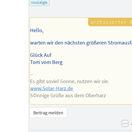
des
nostalgie
Autors
Hello,
warten wir den nächsten größeren Stromausfa
Glück Auf
Tom vom Berg
--
Es gibt soviel Sonne, nutzen wir sie.
www.Solar-Harz.de
S☼nnige Grüße aus dem Oberharz
Beitrag melden
ne