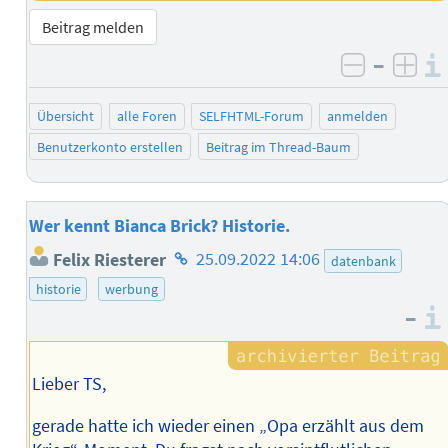
Beitrag melden
–
negativ 
posi
Übersicht
alle Foren
SELFHTML-Forum
anmelden
Benutzerkonto erstellen
Beitrag im Thread-Baum
Wer kennt Bianca Brick? Historie.
Homepage
Felix Riesterer
25.09.2022 14:06
datenbank
des
historie
werbung
Autors
–
Lieber TS,
gerade hatte ich wieder einen „Opa erzählt aus dem