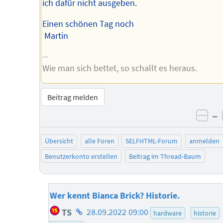
ich dafür nicht ausgeben.
Einen schönen Tag noch
Martin
--
Wie man sich bettet, so schallt es heraus.
Beitrag melden
–
neg
Übersicht
alle Foren
SELFHTML-Forum
anmelden
Benutzerkonto erstellen
Beitrag im Thread-Baum
Wer kennt Bianca Brick? Historie.
Homepage
TS
28.09.2022 09:00
hardware
historie