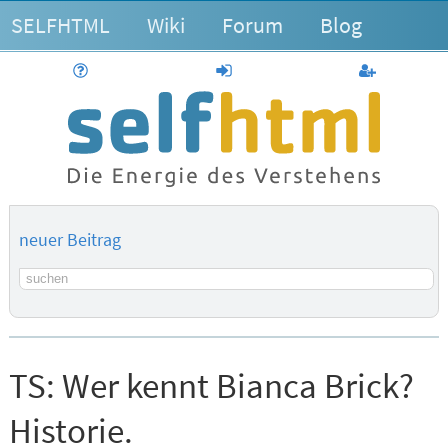
SELFHTML
Wiki
Forum
Blog
Hilfe
anmelden
Benutzerk
neuer Beitrag
Suchbegriff
TS:
Wer kennt Bianca Brick?
Historie.