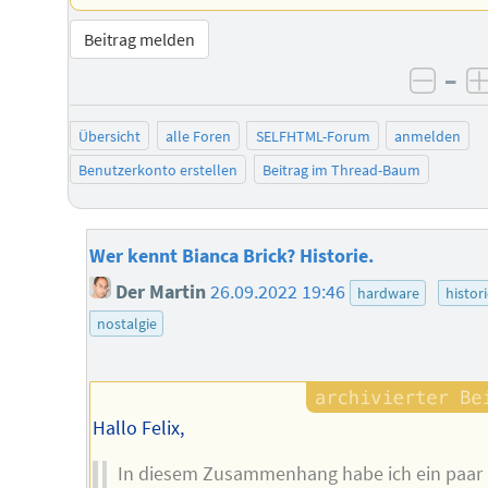
Beitrag melden
–
negat
Übersicht
alle Foren
SELFHTML-Forum
anmelden
Benutzerkonto erstellen
Beitrag im Thread-Baum
Wer kennt Bianca Brick? Historie.
Der Martin
26.09.2022 19:46
hardware
histor
nostalgie
Hallo Felix,
In diesem Zusammenhang habe ich ein paar 