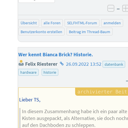
–
negat
Übersicht
alle Foren
SELFHTML-Forum
anmelden
Benutzerkonto erstellen
Beitrag im Thread-Baum
Wer kennt Bianca Brick? Historie.
Homepage
Felix Riesterer
26.09.2022 13:52
datenbank
des
hardware
historie
Autors
Lieber TS,
In diesem Zusammenhang habe ich ein paar alte
Kisten ausgepackt, als Alternative, sie doch noc
auf den Dachboden zu schleppen.