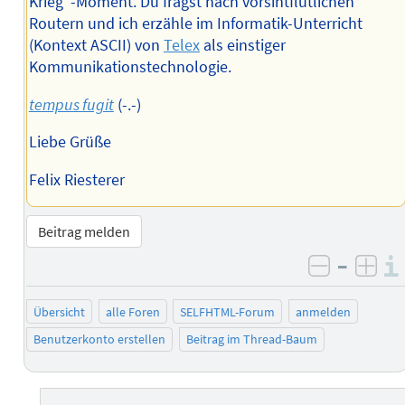
Krieg“-Moment. Du fragst nach vorsintflutlichen
Routern und ich erzähle im Informatik-Unterricht
(Kontext ASCII) von
Telex
als einstiger
Kommunikationstechnologie.
tempus fugit
(-.-)
Liebe Grüße
Felix Riesterer
Beitrag melden
–
negativ 
posi
Übersicht
alle Foren
SELFHTML-Forum
anmelden
Benutzerkonto erstellen
Beitrag im Thread-Baum