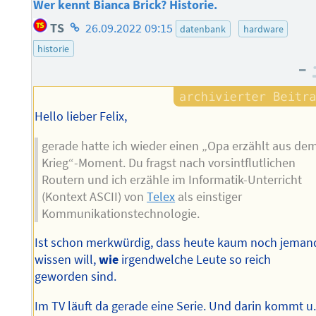
Wer kennt Bianca Brick? Historie.
Homepage
TS
26.09.2022 09:15
datenbank
hardware
des
historie
Autors
–
Hello lieber Felix,
gerade hatte ich wieder einen „Opa erzählt aus de
Krieg“-Moment. Du fragst nach vorsintflutlichen
Routern und ich erzähle im Informatik-Unterricht
(Kontext ASCII) von
Telex
als einstiger
Kommunikationstechnologie.
Ist schon merkwürdig, dass heute kaum noch jeman
wissen will,
wie
irgendwelche Leute so reich
geworden sind.
Im TV läuft da gerade eine Serie. Und darin kommt u