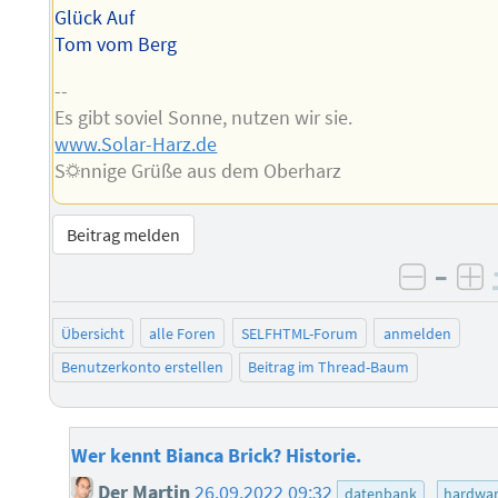
Glück Auf
Tom vom Berg
--
Es gibt soviel Sonne, nutzen wir sie.
www.Solar-Harz.de
S☼nnige Grüße aus dem Oberharz
Beitrag melden
–
negati
po
Übersicht
alle Foren
SELFHTML-Forum
anmelden
Benutzerkonto erstellen
Beitrag im Thread-Baum
Wer kennt Bianca Brick? Historie.
Der Martin
26.09.2022 09:32
datenbank
hardwa