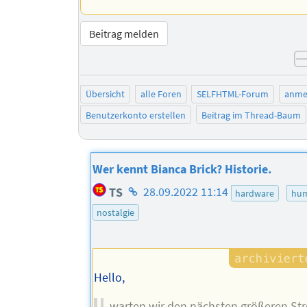
Beitrag melden
Übersicht
alle Foren
SELFHTML-Forum
anme
Benutzerkonto erstellen
Beitrag im Thread-Baum
Wer kennt Bianca Brick? Historie.
Homepage
TS
28.09.2022 11:14
hardware
hu
des
nostalgie
Autors
Hello,
warten wir den nächsten größeren St