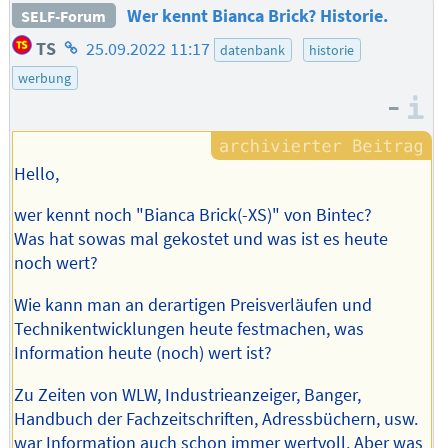
Wer kennt Bianca Brick? Historie.
SELF-Forum
Homepage
TS
25.09.2022 11:17
datenbank
historie
des
werbung
Autors
–
I
Hello,
wer kennt noch "Bianca Brick(-XS)" von Bintec?
Was hat sowas mal gekostet und was ist es heute
noch wert?
Wie kann man an derartigen Preisverläufen und
Technikentwicklungen heute festmachen, was
Information heute (noch) wert ist?
Zu Zeiten von WLW, Industrieanzeiger, Banger,
Handbuch der Fachzeitschriften, Adressbüchern, usw.
war Information auch schon immer wertvoll. Aber was