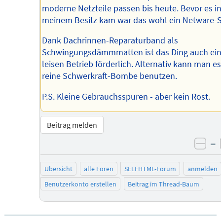
moderne Netzteile passen bis heute. Bevor es i
meinem Besitz kam war das wohl ein Netware-S
Dank Dachrinnen-Reparaturband als
Schwingungsdämmmatten ist das Ding auch ei
leisen Betrieb förderlich. Alternativ kann man es
reine Schwerkraft-Bombe benutzen.
P.S. Kleine Gebrauchsspuren - aber kein Rost.
Beitrag melden
–
neg
Übersicht
alle Foren
SELFHTML-Forum
anmelden
Benutzerkonto erstellen
Beitrag im Thread-Baum