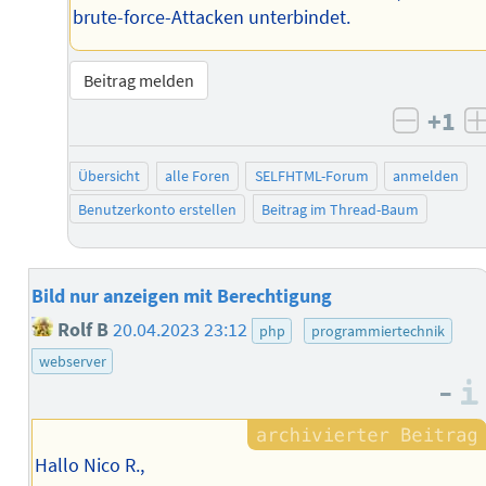
brute-force-Attacken unterbindet.
Beitrag melden
+1
negati
Übersicht
alle Foren
SELFHTML-Forum
anmelden
Benutzerkonto erstellen
Beitrag im Thread-Baum
Bild nur anzeigen mit Berechtigung
Rolf B
20.04.2023 23:12
php
programmiertechnik
webserver
–
Hallo Nico R.,