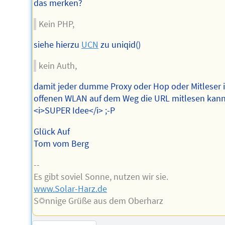
das merken?
Kein PHP,
siehe hierzu
UCN
zu uniqid()
kein Auth,
damit jeder dumme Proxy oder Hop oder Mitleser 
offenen WLAN auf dem Weg die URL mitlesen kann
<i>SUPER Idee</i> ;-P
Glück Auf
Tom vom Berg
--
Es gibt soviel Sonne, nutzen wir sie.
www.Solar-Harz.de
S☼nnige Grüße aus dem Oberharz