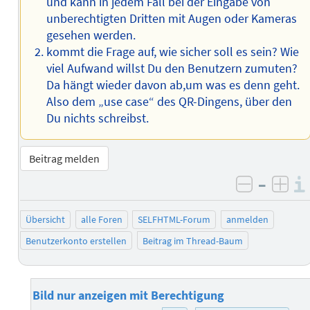
und kann in jedem Fall bei der Eingabe von
unberechtigten Dritten mit Augen oder Kameras
gesehen werden.
kommt die Frage auf, wie sicher soll es sein? Wie
viel Aufwand willst Du den Benutzern zumuten?
Da hängt wieder davon ab,um was es denn geht.
Also dem „use case“ des QR-Dingens, über den
Du nichts schreibst.
Beitrag melden
–
negativ 
posi
Übersicht
alle Foren
SELFHTML-Forum
anmelden
Benutzerkonto erstellen
Beitrag im Thread-Baum
Bild nur anzeigen mit Berechtigung