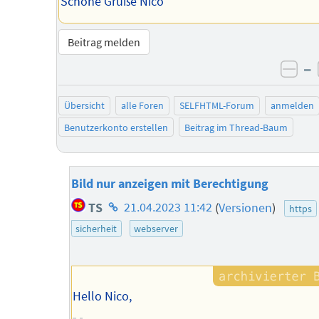
Schöne Grüße Nico
Beitrag melden
–
neg
Übersicht
alle Foren
SELFHTML-Forum
anmelden
Benutzerkonto erstellen
Beitrag im Thread-Baum
Bild nur anzeigen mit Berechtigung
Homepage
TS
21.04.2023 11:42
(
Versionen
)
https
des
sicherheit
webserver
Autors
Hello Nico,