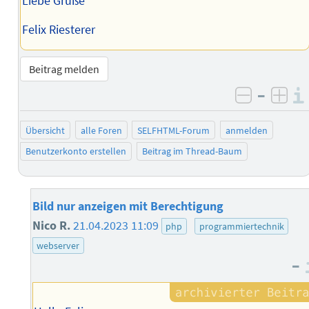
Liebe Grüße
Felix Riesterer
Beitrag melden
–
negativ 
posi
Übersicht
alle Foren
SELFHTML-Forum
anmelden
Benutzerkonto erstellen
Beitrag im Thread-Baum
Bild nur anzeigen mit Berechtigung
Nico R.
21.04.2023 11:09
php
programmiertechnik
webserver
–