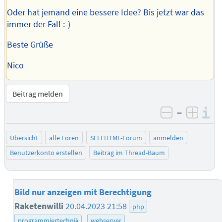
Oder hat jemand eine bessere Idee? Bis jetzt war das
immer der Fall :-)
Beste Grüße
Nico
Beitrag melden
–
I
negativ be
posit
Übersicht
alle Foren
SELFHTML-Forum
anmelden
Benutzerkonto erstellen
Beitrag im Thread-Baum
Bild nur anzeigen mit Berechtigung
Raketenwilli
20.04.2023 21:58
php
programmiertechnik
webserver