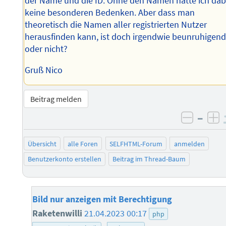
der Name und die ID. Ohne den Namen hätte ich dab
keine besonderen Bedenken. Aber dass man
theoretisch die Namen aller registrierten Nutzer
herausfinden kann, ist doch irgendwie beunruhigend
oder nicht?
Gruß Nico
Beitrag melden
–
negati
po
Übersicht
alle Foren
SELFHTML-Forum
anmelden
Benutzerkonto erstellen
Beitrag im Thread-Baum
Bild nur anzeigen mit Berechtigung
Raketenwilli
21.04.2023 00:17
php