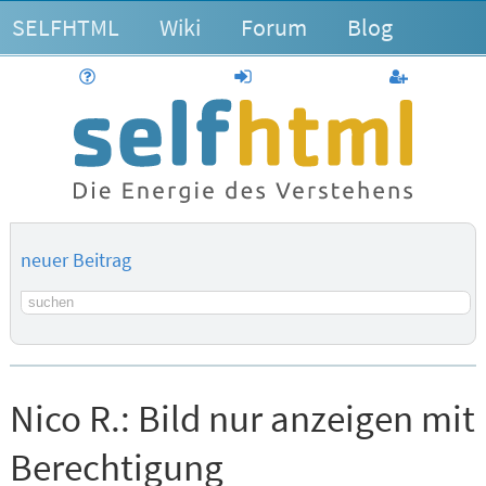
SELFHTML
Wiki
Forum
Blog
Hilfe
anmelden
Benutzerk
neuer Beitrag
Suchbegriff
Nico R.:
Bild nur anzeigen mit
Berechtigung