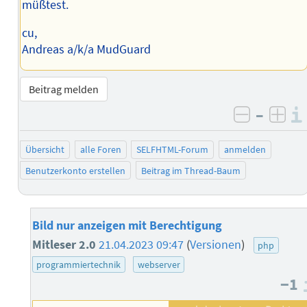
müßtest.
cu,
Andreas a/k/a MudGuard
Beitrag melden
–
negativ 
posi
Übersicht
alle Foren
SELFHTML-Forum
anmelden
Benutzerkonto erstellen
Beitrag im Thread-Baum
Bild nur anzeigen mit Berechtigung
Mitleser 2.0
21.04.2023 09:47
(
Versionen
)
php
programmiertechnik
webserver
−1