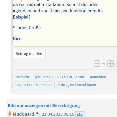
da war nix mit Installation. Kennst du, oder
irgendjemand sonst hier, ein funktionierendes
Beispiel?
Schöne Grüße
Nico
Beitrag melden
–
negati
po
Übersicht
alle Foren
SELFHTML-Forum
anmelden
Benutzerkonto erstellen
Beitrag im Thread-Baum
Bild nur anzeigen mit Berechtigung
Homepage
MudGuard
21.04.2023 08:15
php