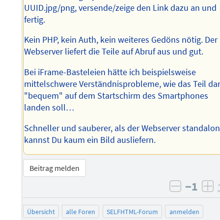
UUID.jpg/png, versende/zeige den Link dazu an und
fertig.
Kein PHP, kein Auth, kein weiteres Gedöns nötig. Der
Webserver liefert die Teile auf Abruf aus und gut.
Bei iFrame-Basteleien hätte ich beispielsweise
mittelschwere Verständnisprobleme, wie das Teil da
"bequem" auf dem Startschirm des Smartphones
landen soll…
Schneller und sauberer, als der Webserver standalo
kannst Du kaum ein Bild ausliefern.
Beitrag melden
−1
negativ 
po
Übersicht
alle Foren
SELFHTML-Forum
anmelden