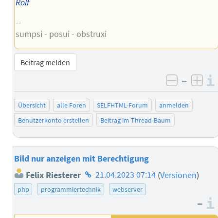
Rolf
--
sumpsi - posui - obstruxi
Beitrag melden
–
negativ 
posi
Übersicht
alle Foren
SELFHTML-Forum
anmelden
Benutzerkonto erstellen
Beitrag im Thread-Baum
Bild nur anzeigen mit Berechtigung
Homepage
Felix Riesterer
21.04.2023 07:14
(
Versionen
)
des
php
programmiertechnik
webserver
Autors
–