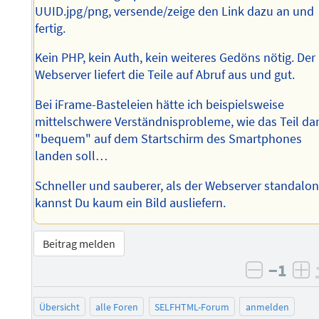
UUID.jpg/png, versende/zeige den Link dazu an und
fertig.
Kein PHP, kein Auth, kein weiteres Gedöns nötig. Der
Webserver liefert die Teile auf Abruf aus und gut.
Bei iFrame-Basteleien hätte ich beispielsweise
mittelschwere Verständnisprobleme, wie das Teil da
"bequem" auf dem Startschirm des Smartphones
landen soll…
Schneller und sauberer, als der Webserver standalo
kannst Du kaum ein Bild ausliefern.
Beitrag melden
−1
negativ 
po
Übersicht
alle Foren
SELFHTML-Forum
anmelden