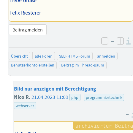
Liebe Grüße
Felix Riesterer
Beitrag melden
–
negativ 
posi
Übersicht
alle Foren
SELFHTML-Forum
anmelden
Benutzerkonto erstellen
Beitrag im Thread-Baum
Bild nur anzeigen mit Berechtigung
Nico R.
21.04.2023 11:09
php
programmiertechnik
webserver
–