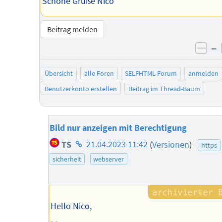
Schöne Grüße Nico
Beitrag melden
–
neg
Übersicht
alle Foren
SELFHTML-Forum
anmelden
Benutzerkonto erstellen
Beitrag im Thread-Baum
Bild nur anzeigen mit Berechtigung
Homepage
TS
21.04.2023 11:42
(
Versionen
)
https
des
sicherheit
webserver
Autors
Hello Nico,