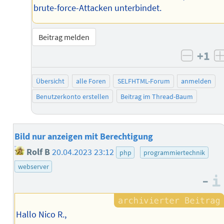
brute-force-Attacken unterbindet.
Beitrag melden
+1
negati
Übersicht
alle Foren
SELFHTML-Forum
anmelden
Benutzerkonto erstellen
Beitrag im Thread-Baum
Bild nur anzeigen mit Berechtigung
Rolf B
20.04.2023 23:12
php
programmiertechnik
webserver
–
Hallo Nico R.,