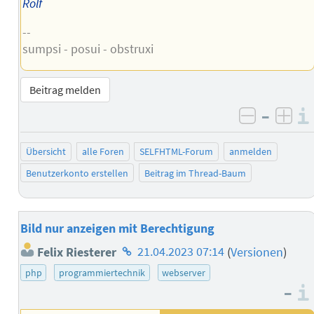
Rolf
--
sumpsi - posui - obstruxi
Beitrag melden
–
negativ 
posi
Übersicht
alle Foren
SELFHTML-Forum
anmelden
Benutzerkonto erstellen
Beitrag im Thread-Baum
Bild nur anzeigen mit Berechtigung
Homepage
Felix Riesterer
21.04.2023 07:14
(
Versionen
)
des
php
programmiertechnik
webserver
Autors
–