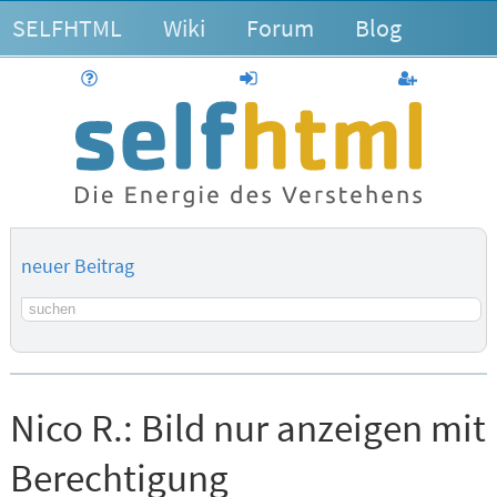
SELFHTML
Wiki
Forum
Blog
Hilfe
anmelden
Benutzerk
neuer Beitrag
Suchbegriff
Nico R.:
Bild nur anzeigen mit
Berechtigung