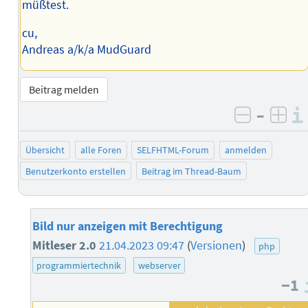
müßtest.
cu,
Andreas a/k/a MudGuard
Beitrag melden
–
negativ 
posi
Übersicht
alle Foren
SELFHTML-Forum
anmelden
Benutzerkonto erstellen
Beitrag im Thread-Baum
Bild nur anzeigen mit Berechtigung
Mitleser 2.0
21.04.2023 09:47
(
Versionen
)
php
programmiertechnik
webserver
−1