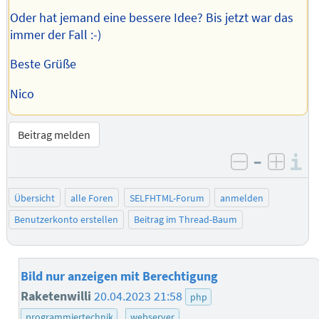
Oder hat jemand eine bessere Idee? Bis jetzt war das
immer der Fall :-)
Beste Grüße
Nico
Beitrag melden
–
I
negativ be
posit
Übersicht
alle Foren
SELFHTML-Forum
anmelden
Benutzerkonto erstellen
Beitrag im Thread-Baum
Bild nur anzeigen mit Berechtigung
Raketenwilli
20.04.2023 21:58
php
programmiertechnik
webserver