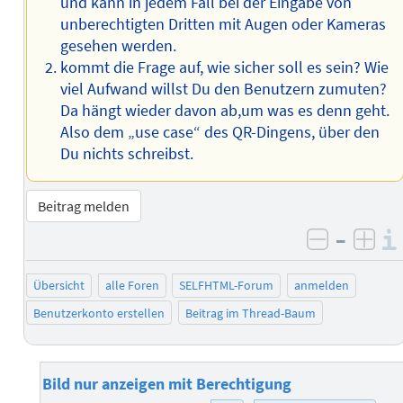
und kann in jedem Fall bei der Eingabe von
unberechtigten Dritten mit Augen oder Kameras
gesehen werden.
kommt die Frage auf, wie sicher soll es sein? Wie
viel Aufwand willst Du den Benutzern zumuten?
Da hängt wieder davon ab,um was es denn geht.
Also dem „use case“ des QR-Dingens, über den
Du nichts schreibst.
Beitrag melden
–
negativ 
posi
Übersicht
alle Foren
SELFHTML-Forum
anmelden
Benutzerkonto erstellen
Beitrag im Thread-Baum
Bild nur anzeigen mit Berechtigung