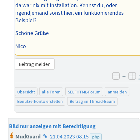
da war nix mit Installation. Kennst du, oder
irgendjemand sonst hier, ein funktionierendes
Beispiel?
Schöne Grüße
Nico
Beitrag melden
–
negati
po
Übersicht
alle Foren
SELFHTML-Forum
anmelden
Benutzerkonto erstellen
Beitrag im Thread-Baum
Bild nur anzeigen mit Berechtigung
Homepage
MudGuard
21.04.2023 08:15
php