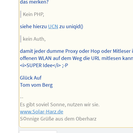
das merken?
Kein PHP,
siehe hierzu
UCN
zu uniqid()
kein Auth,
damit jeder dumme Proxy oder Hop oder Mitleser 
offenen WLAN auf dem Weg die URL mitlesen kann
<i>SUPER Idee</i> ;-P
Glück Auf
Tom vom Berg
--
Es gibt soviel Sonne, nutzen wir sie.
www.Solar-Harz.de
S☼nnige Grüße aus dem Oberharz