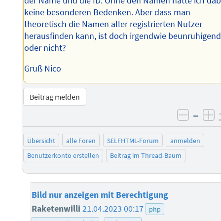
der Name und die ID. Ohne den Namen hätte ich dab
keine besonderen Bedenken. Aber dass man
theoretisch die Namen aller registrierten Nutzer
herausfinden kann, ist doch irgendwie beunruhigend
oder nicht?
Gruß Nico
Beitrag melden
–
negati
po
Übersicht
alle Foren
SELFHTML-Forum
anmelden
Benutzerkonto erstellen
Beitrag im Thread-Baum
Bild nur anzeigen mit Berechtigung
Raketenwilli
21.04.2023 00:17
php