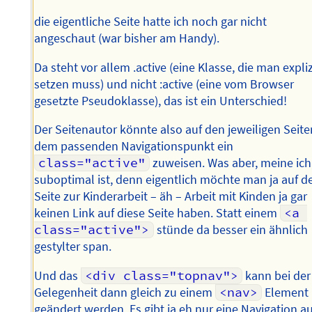
die eigentliche Seite hatte ich noch gar nicht
angeschaut (war bisher am Handy).
Da steht vor allem .active (eine Klasse, die man expliz
setzen muss) und nicht :active (eine vom Browser
gesetzte Pseudoklasse), das ist ein Unterschied!
Der Seitenautor könnte also auf den jeweiligen Seite
dem passenden Navigationspunkt ein
class="active"
zuweisen. Was aber, meine ich
suboptimal ist, denn eigentlich möchte man ja auf d
Seite zur Kinderarbeit – äh – Arbeit mit Kinden ja gar
keinen Link auf diese Seite haben. Statt einem
<a 
class="active">
stünde da besser ein ähnlich
gestylter span.
Und das
<div class="topnav">
kann bei der
Gelegenheit dann gleich zu einem
<nav>
Element
geändert werden. Es gibt ja eh nur eine Navigation au