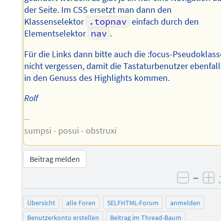
der Seite. Im CSS ersetzt man dann den
Klassenselektor
.topnav
einfach durch den
Elementselektor
nav
.
Für die Links dann bitte auch die :focus-Pseudoklass
nicht vergessen, damit die Tastaturbenutzer ebenfall
in den Genuss des Highlights kommen.
Rolf
--
sumpsi - posui - obstruxi
Beitrag melden
–
negati
po
Übersicht
alle Foren
SELFHTML-Forum
anmelden
Benutzerkonto erstellen
Beitrag im Thread-Baum