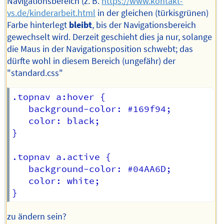
Navigationsbereich (z. B.
https://www.kontakt-
vs.de/kinderarbeit.html
in der gleichen (türkisgrünen)
Farbe hinterlegt
bleibt
, bis der Navigationsbereich
gewechselt wird. Derzeit geschieht dies ja nur, solange
die Maus in der Navigationsposition schwebt; das
dürfte wohl in diesem Bereich (ungefähr) der
"standard.css"
.topnav a:hover {

   background-color: #169f94;

   color: black;

}

.topnav a.active {

   background-color: #04AA6D;

   color: white;

zu ändern sein?