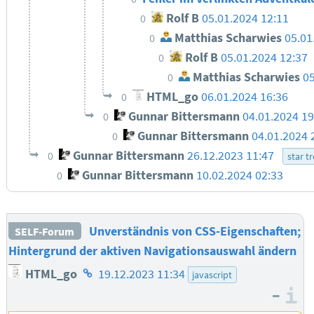
Rolf B
05.01.2024 12:11
0
Matthias Scharwies
05.01
0
Rolf B
05.01.2024 12:37
0
Matthias Scharwies
05
0
HTML_go
06.01.2024 16:36
0
Gunnar Bittersmann
04.01.2024 1
0
Gunnar Bittersmann
04.01.2024 
0
Gunnar Bittersmann
26.12.2023 11:47
0
star t
Gunnar Bittersmann
10.02.2024 02:33
0
Unverständnis von CSS-Eigenschaften;
SELF-Forum
Hintergrund der aktiven Navigationsauswahl ändern
Homepage
HTML_go
19.12.2023 11:34
javascript
des
–
I
Autors