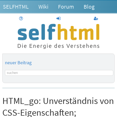
SELFHTML
Wiki
Forum
Blog
Hilfe
anmelden
Benutzerk
neuer Beitrag
Suchbegriff
HTML_go:
Unverständnis von
CSS-Eigenschaften;