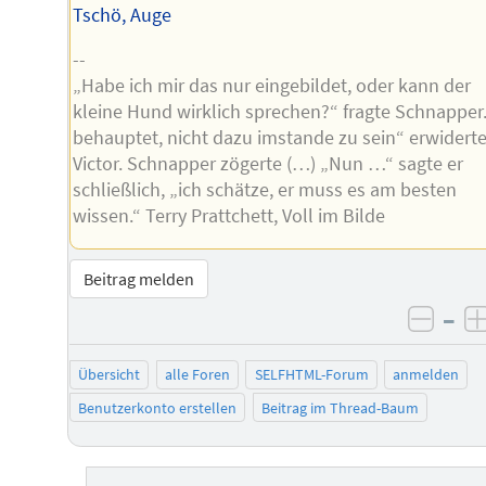
Tschö, Auge
--
„Habe ich mir das nur eingebildet, oder kann der
kleine Hund wirklich sprechen?“ fragte Schnapper.
behauptet, nicht dazu imstande zu sein“ erwidert
Victor. Schnapper zögerte (…) „Nun …“ sagte er
schließlich, „ich schätze, er muss es am besten
wissen.“ Terry Prattchett, Voll im Bilde
Beitrag melden
–
negat
Übersicht
alle Foren
SELFHTML-Forum
anmelden
Benutzerkonto erstellen
Beitrag im Thread-Baum