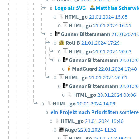
Logo als SVG
Matthias Scharwi
0
HTML_go
21.01.2024 15:05
0
HTML_go
21.01.2024 16:21
0
Gunnar Bittersmann
21.01.2024 
0
Rolf B
21.01.2024 17:29
0
HTML_go
21.01.2024 20:03
0
Gunnar Bittersmann
22.01.2
0
MudGuard
22.01.2024 17:48
0
HTML_go
21.01.2024 20:01
0
Gunnar Bittersmann
22.01.20
0
HTML_go
23.01.2024 00:06
0
HTML_go
20.01.2024 14:09
0
ein Projekt nach Prioritäten sortier
0
HTML_go
21.01.2024 19:46
0
Auge
22.01.2024 11:51
0
HTML_go
23.01.2024 00:27
0