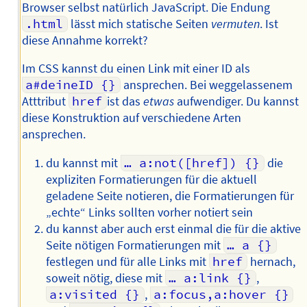
Browser selbst natürlich JavaScript. Die Endung
.html
lässt mich statische Seiten
vermuten
. Ist
diese Annahme korrekt?
Im CSS kannst du einen Link mit einer ID als
a#deineID {}
ansprechen. Bei weggelassenem
Atttribut
href
ist das
etwas
aufwendiger. Du kannst
diese Konstruktion auf verschiedene Arten
ansprechen.
du kannst mit
… a:not([href]) {}
die
expliziten Formatierungen für die aktuell
geladene Seite notieren, die Formatierungen für
„echte“ Links sollten vorher notiert sein
du kannst aber auch erst einmal die für die aktive
Seite nötigen Formatierungen mit
… a {}
festlegen und für alle Links mit
href
hernach,
soweit nötig, diese mit
… a:link {}
,
a:visited {}
,
a:focus,a:hover {}