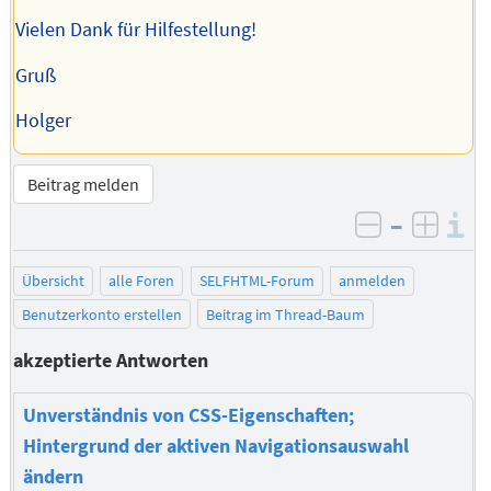
Vielen Dank für Hilfestellung!
Gruß
Holger
Beitrag melden
–
I
negativ be
posit
Übersicht
alle Foren
SELFHTML-Forum
anmelden
Benutzerkonto erstellen
Beitrag im Thread-Baum
akzeptierte Antworten
Unverständnis von CSS-Eigenschaften;
Hintergrund der aktiven Navigationsauswahl
ändern