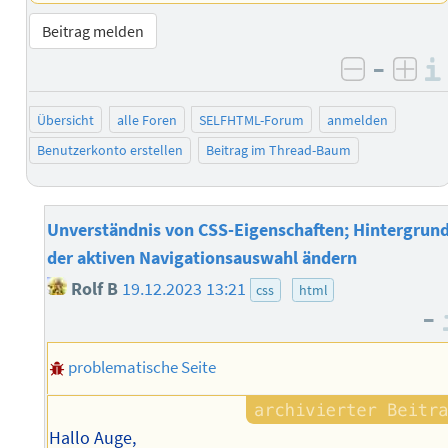
Beitrag melden
–
negativ 
posi
Übersicht
alle Foren
SELFHTML-Forum
anmelden
Benutzerkonto erstellen
Beitrag im Thread-Baum
Unverständnis von CSS-Eigenschaften; Hintergrun
der aktiven Navigationsauswahl ändern
Rolf B
19.12.2023 13:21
css
html
–
problematische Seite
Hallo Auge,