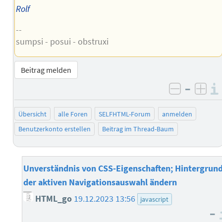
Rolf
--
sumpsi - posui - obstruxi
Beitrag melden
–
negativ 
posi
Übersicht
alle Foren
SELFHTML-Forum
anmelden
Benutzerkonto erstellen
Beitrag im Thread-Baum
Unverständnis von CSS-Eigenschaften; Hintergrun
der aktiven Navigationsauswahl ändern
HTML_go
19.12.2023 13:56
javascript
–