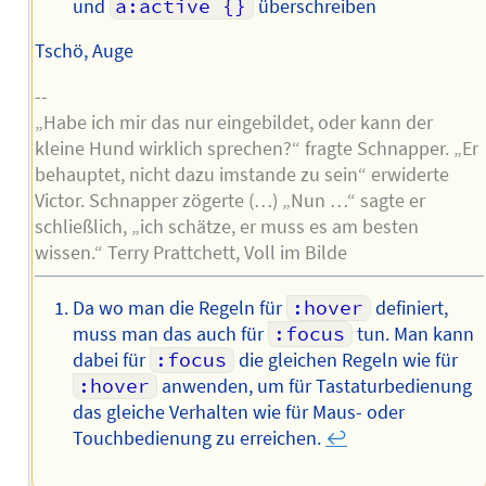
und
a:active {}
überschreiben
Tschö, Auge
--
„Habe ich mir das nur eingebildet, oder kann der
kleine Hund wirklich sprechen?“ fragte Schnapper. „Er
behauptet, nicht dazu imstande zu sein“ erwiderte
Victor. Schnapper zögerte (…) „Nun …“ sagte er
schließlich, „ich schätze, er muss es am besten
wissen.“ Terry Prattchett, Voll im Bilde
Da wo man die Regeln für
:hover
definiert,
muss man das auch für
:focus
tun. Man kann
dabei für
:focus
die gleichen Regeln wie für
:hover
anwenden, um für Tastaturbedienung
das gleiche Verhalten wie für Maus- oder
Touchbedienung zu erreichen.
↩︎