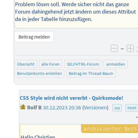
Problem lösen soll. Werde sicher nicht das ganze
Forum dahingehend jetzt ändern um dieses Attribut
da in jeder Tabelle hinzuzufügen.
Beitrag melden
–
negati
po
Übersicht
alle Foren
SELFHTML-Forum
anmelden
Benutzerkonto erstellen
Beitrag im Thread-Baum
CSS Style wird nicht vererbt - Quirksmode!
Rolf B
30.12.2023 20:38
(
Versionen
)
css
html
Hallo Christian,