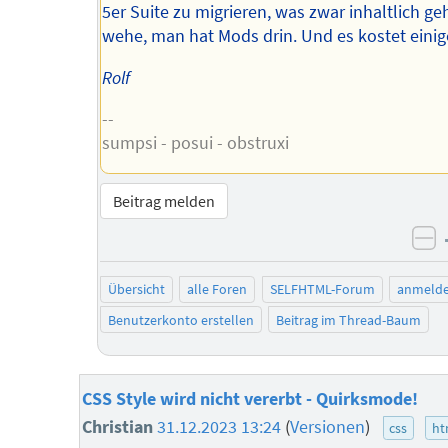
5er Suite zu migrieren, was zwar inhaltlich ge
wehe, man hat Mods drin. Und es kostet einig
Rolf
--
sumpsi - posui - obstruxi
Beitrag melden
ne
Übersicht
alle Foren
SELFHTML-Forum
anmeld
Benutzerkonto erstellen
Beitrag im Thread-Baum
CSS Style wird nicht vererbt - Quirksmode!
Christian
31.12.2023 13:24
(
Versionen
)
css
ht