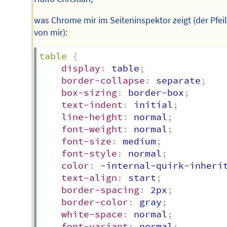
was Chrome mir im Seiteninspektor zeigt (der Pfeil 
von mir):
table
{
display
:
 table
;
border-collapse
:
 separate
;
box-sizing
:
 border-box
;
text-indent
:
 initial
;
line-height
:
 normal
;
font-weight
:
 normal
;
font-size
:
 medium
;
font-style
:
 normal
;
color
:
 -internal-quirk-inheri
text-align
:
 start
;
border-spacing
:
 2px
;
border-color
:
 gray
;
white-space
:
 normal
;
font-variant
:
 normal
;