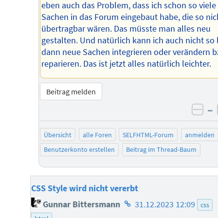
eben auch das Problem, dass ich schon so viele
Sachen in das Forum eingebaut habe, die so nic
übertragbar wären. Das müsste man alles neu
gestalten. Und natürlich kann ich auch nicht so 
dann neue Sachen integrieren oder verändern b
reparieren. Das ist jetzt alles natürlich leichter.
Beitrag melden
–
neg
Übersicht
alle Foren
SELFHTML-Forum
anmelden
Benutzerkonto erstellen
Beitrag im Thread-Baum
CSS Style wird nicht vererbt
Homepage
Gunnar Bittersmann
31.12.2023 12:09
css
des