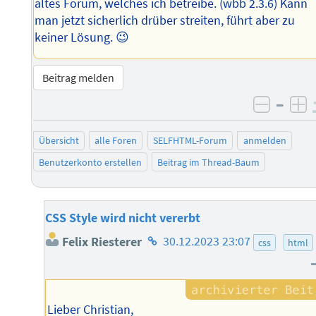
altes Forum, welches ich betreibe. (wbb 2.3.6) Kann
man jetzt sicherlich drüber streiten, führt aber zu
keiner Lösung. 😉
Beitrag melden
–
negati
po
Übersicht
alle Foren
SELFHTML-Forum
anmelden
Benutzerkonto erstellen
Beitrag im Thread-Baum
CSS Style wird nicht vererbt
Homepage
Felix Riesterer
30.12.2023 23:07
css
html
des
Autors
Lieber Christian,