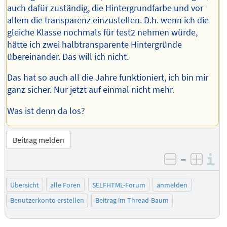
auch dafür zuständig, die Hintergrundfarbe und vor
allem die transparenz einzustellen. D.h. wenn ich die
gleiche Klasse nochmals für test2 nehmen würde,
hätte ich zwei halbtransparente Hintergründe
übereinander. Das will ich nicht.
Das hat so auch all die Jahre funktioniert, ich bin mir
ganz sicher. Nur jetzt auf einmal nicht mehr.
Was ist denn da los?
Beitrag melden
–
I
negativ be
posit
Übersicht
alle Foren
SELFHTML-Forum
anmelden
Benutzerkonto erstellen
Beitrag im Thread-Baum