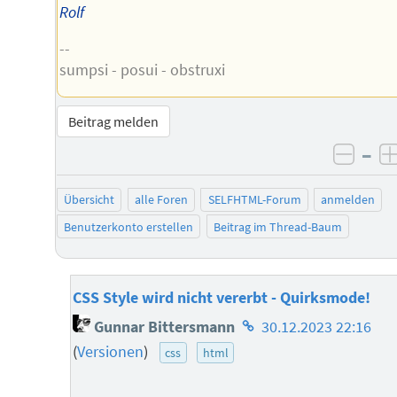
Rolf
--
sumpsi - posui - obstruxi
Beitrag melden
–
negat
Übersicht
alle Foren
SELFHTML-Forum
anmelden
Benutzerkonto erstellen
Beitrag im Thread-Baum
CSS Style wird nicht vererbt - Quirksmode!
Homepage
Gunnar Bittersmann
30.12.2023 22:16
des
(
Versionen
)
css
html
Autors