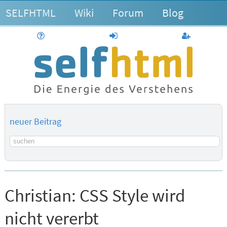
SELFHTML
Wiki
Forum
Blog
Hilfe
anmelden
Benutzerk
neuer Beitrag
Suchbegriff
Christian:
CSS Style wird
nicht vererbt