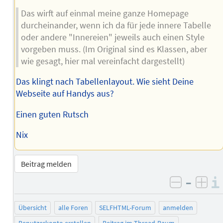
Das wirft auf einmal meine ganze Homepage
durcheinander, wenn ich da für jede innere Tabelle
oder andere "Innereien" jeweils auch einen Style
vorgeben muss. (Im Original sind es Klassen, aber
wie gesagt, hier mal vereinfacht dargestellt)
Das klingt nach Tabellenlayout. Wie sieht Deine
Webseite auf Handys aus?
Einen guten Rutsch
Nix
Beitrag melden
–
negativ 
posi
Übersicht
alle Foren
SELFHTML-Forum
anmelden
Benutzerkonto erstellen
Beitrag im Thread-Baum