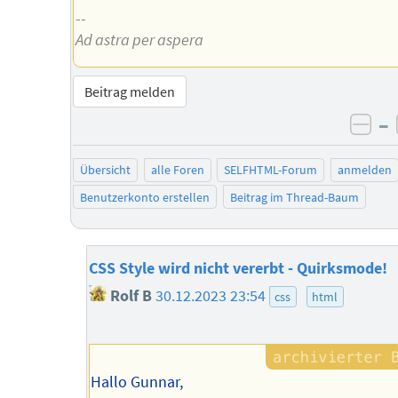
--
Ad astra per aspera
Beitrag melden
–
neg
Übersicht
alle Foren
SELFHTML-Forum
anmelden
Benutzerkonto erstellen
Beitrag im Thread-Baum
CSS Style wird nicht vererbt - Quirksmode!
Rolf B
30.12.2023 23:54
css
html
Hallo Gunnar,