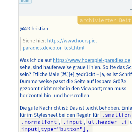
html
Autors
@@Christian
Siehe hier:
https://www.hoerspiel-
paradies.de/color_test.html
Was ich da auf
https://www.hoerspiel-paradies.de
sehe, sind haufenweise graue Linien. Sollte das Sch
sein? Etliche Male [⌘][+] gedrückt – ja, es ist Schrif
Dummerweise passt die Seite auf lesbare Größe
gezoomt nicht mehr in den Viewport; man muss
horizontal hin- und herscrollen.
Die gute Nachricht ist: Das ist leicht behoben. Einf
für im Stylesheet bei den Regeln für
.smallfon
.normalfont
,
.input
,
ul.header li
input[type="button"], 