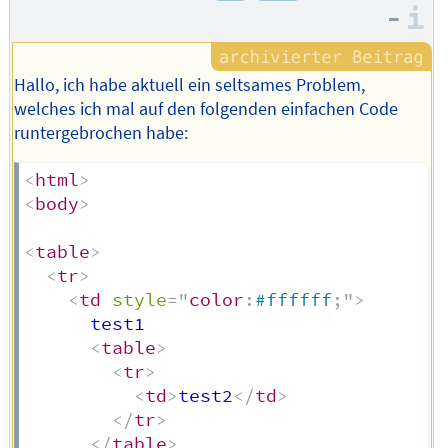
–
I
Hallo, ich habe aktuell ein seltsames Problem,
welches ich mal auf den folgenden einfachen Code
runtergebrochen habe:
<
html
>
<
body
>
<
table
>
<
tr
>
<
td
style
=
"
color
:
#ffffff
;
"
>
      test1

<
table
>
<
tr
>
<
td
>
test2
</
td
>
</
tr
>
</
table
>