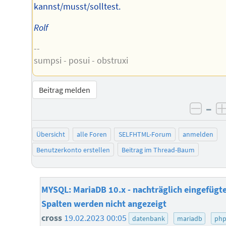
kannst/musst/solltest.
Rolf
--
sumpsi - posui - obstruxi
Beitrag melden
–
negat
Übersicht
alle Foren
SELFHTML-Forum
anmelden
Benutzerkonto erstellen
Beitrag im Thread-Baum
MYSQL: MariaDB 10.x - nachträglich eingefügt
Spalten werden nicht angezeigt
cross
19.02.2023 00:05
datenbank
mariadb
ph