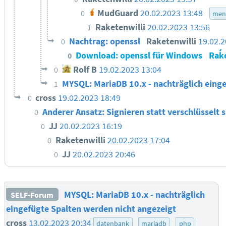
MudGuard
20.02.2023 13:48
0
men
Raketenwilli
20.02.2023 13:56
1
Nachtrag: openssl
Raketenwilli
19.02.2
0
Download: openssl für Windows
Raḱe
0
Rolf B
19.02.2023 13:04
0
MYSQL: MariaDB 10.x - nachträglich eing
1
cross
19.02.2023 18:49
0
Anderer Ansatz: Signieren statt verschlüsselt 
0
JJ
20.02.2023 16:19
0
Raketenwilli
20.02.2023 17:04
0
JJ
20.02.2023 20:46
0
MYSQL: MariaDB 10.x - nachträglich
SELF-Forum
eingefügte Spalten werden nicht angezeigt
cross
13.02.2023 20:34
datenbank
mariadb
php