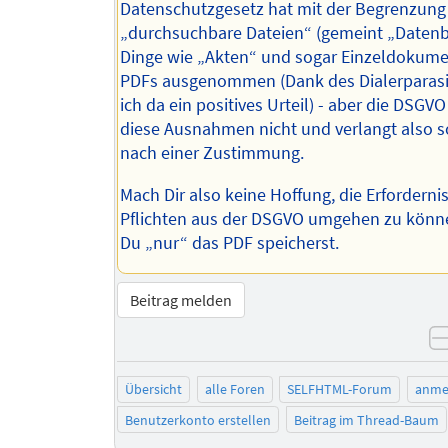
Datenschutzgesetz hat mit der Begrenzung
„durchsuchbare Dateien“ (gemeint „Daten
Dinge wie „Akten“ und sogar Einzeldokume
PDFs ausgenommen (Dank des Dialerparasi
ich da ein positives Urteil) - aber die DSGV
diese Ausnahmen nicht und verlangt also s
nach einer Zustimmung.
Mach Dir also keine Hoffung, die Erforderni
Pflichten aus der DSGVO umgehen zu könn
Du „nur“ das PDF speicherst.
Beitrag melden
Übersicht
alle Foren
SELFHTML-Forum
anme
Benutzerkonto erstellen
Beitrag im Thread-Baum