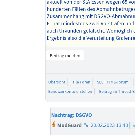
aktuell von der StA Essen wegen 65 v
hunderten Fällen des Abmahnbetruge
Zusammenhang mit DSGVO-Abmahnung
Er hat mindestens zwei Vorstrafen und
auch Urkunden gefälscht. Womöglich t
Ergebnis also die Verurteilung Grafenr
Beitrag melden
Übersicht
alle Foren
SELFHTML-Forum
Benutzerkonto erstellen
Beitrag im Thread-
Nachtrag: DSGVO
Homepage
MudGuard
20.02.2023 13:48
m
des