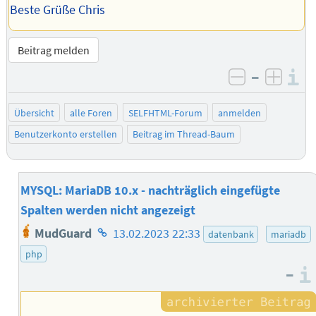
Beste Grüße Chris
Beitrag melden
–
I
negativ be
posit
Übersicht
alle Foren
SELFHTML-Forum
anmelden
Benutzerkonto erstellen
Beitrag im Thread-Baum
MYSQL: MariaDB 10.x - nachträglich eingefügte
Spalten werden nicht angezeigt
Homepage
MudGuard
13.02.2023 22:33
datenbank
mariadb
des
php
Autors
–