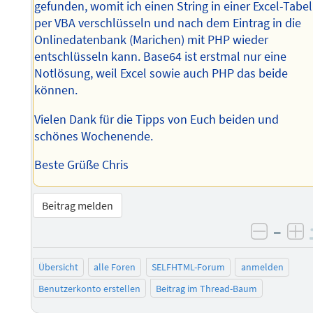
gefunden, womit ich einen String in einer Excel-Tabel
per VBA verschlüsseln und nach dem Eintrag in die
Onlinedatenbank (Marichen) mit PHP wieder
entschlüsseln kann. Base64 ist erstmal nur eine
Notlösung, weil Excel sowie auch PHP das beide
können.
Vielen Dank für die Tipps von Euch beiden und
schönes Wochenende.
Beste Grüße Chris
Beitrag melden
–
negati
po
Übersicht
alle Foren
SELFHTML-Forum
anmelden
Benutzerkonto erstellen
Beitrag im Thread-Baum