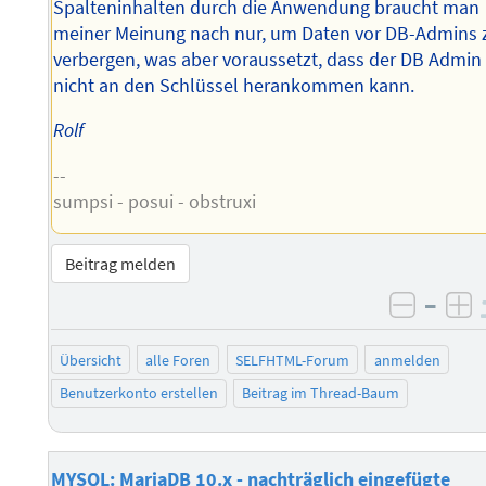
Spalteninhalten durch die Anwendung braucht man
meiner Meinung nach nur, um Daten vor DB-Admins 
verbergen, was aber voraussetzt, dass der DB Admin
nicht an den Schlüssel herankommen kann.
Rolf
--
sumpsi - posui - obstruxi
Beitrag melden
–
negati
po
Übersicht
alle Foren
SELFHTML-Forum
anmelden
Benutzerkonto erstellen
Beitrag im Thread-Baum
MYSQL: MariaDB 10.x - nachträglich eingefügte