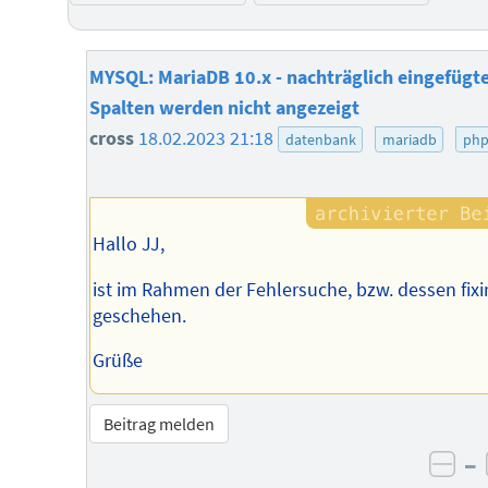
MYSQL: MariaDB 10.x - nachträglich eingefügt
Spalten werden nicht angezeigt
cross
18.02.2023 21:18
datenbank
mariadb
ph
Hallo JJ,
ist im Rahmen der Fehlersuche, bzw. dessen fixi
geschehen.
Grüße
Beitrag melden
–
neg