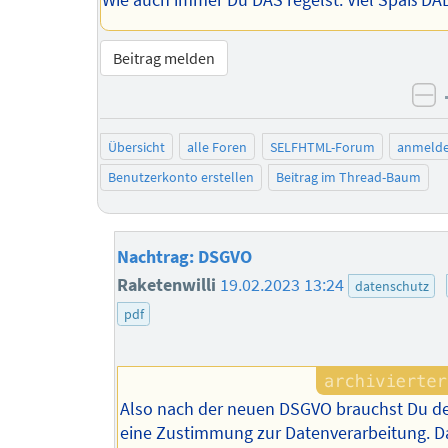
Wie auch immer Du DAS regelst: Viel Spaß DA
Beitrag melden
ne
Übersicht
alle Foren
SELFHTML-Forum
anmeld
Benutzerkonto erstellen
Beitrag im Thread-Baum
Nachtrag: DSGVO
Raketenwilli
19.02.2023 13:24
datenschutz
pdf
Also nach der neuen DSGVO brauchst Du 
eine Zustimmung zur Datenverarbeitung. Da