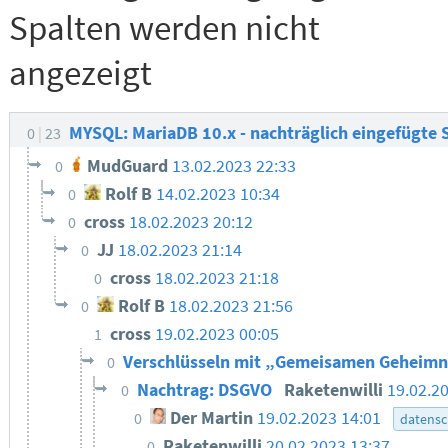
Spalten werden nicht
angezeigt
MYSQL: MariaDB 10.x - nachträglich eingefügte 
0
23
MudGuard
13.02.2023 22:33
0
Rolf B
14.02.2023 10:34
0
cross
18.02.2023 20:12
0
JJ
18.02.2023 21:14
0
cross
18.02.2023 21:18
0
Rolf B
18.02.2023 21:56
0
cross
19.02.2023 00:05
1
Verschlüsseln mit „Gemeisamen Geheim
0
Nachtrag: DSGVO
Raketenwilli
19.02.2
0
Der Martin
19.02.2023 14:01
0
datensc
Raketenwilli
20.02.2023 13:37
0