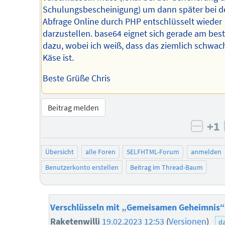
Schulungsbescheinigung) um dann später bei d
Abfrage Online durch PHP entschlüsselt wieder
darzustellen. base64 eignet sich gerade am bes
dazu, wobei ich weiß, dass das ziemlich schwac
Käse ist.
Beste Grüße Chris
Beitrag melden
+1
negat
Übersicht
alle Foren
SELFHTML-Forum
anmelden
Benutzerkonto erstellen
Beitrag im Thread-Baum
Verschlüsseln mit „Gemeisamen Geheimnis“
Raketenwilli
19.02.2023 12:53
(
Versionen
)
d