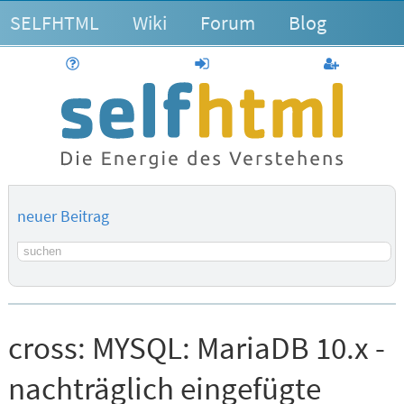
SELFHTML
Wiki
Forum
Blog
Hilfe
anmelden
Benutzerk
neuer Beitrag
Suchbegriff
cross:
MYSQL: MariaDB 10.x -
nachträglich eingefügte