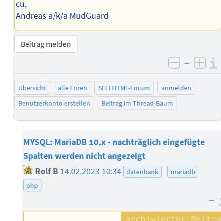
cu,
Andreas a/k/a MudGuard
Beitrag melden
–
negativ 
posi
Übersicht
alle Foren
SELFHTML-Forum
anmelden
Benutzerkonto erstellen
Beitrag im Thread-Baum
MYSQL: MariaDB 10.x - nachträglich eingefügte
Spalten werden nicht angezeigt
Rolf B
14.02.2023 10:34
datenbank
mariadb
php
–