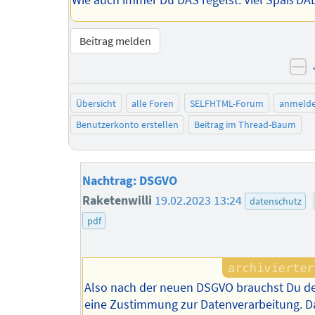
Wie auch immer Du DAS regelst: Viel Spaß DA
Beitrag melden
ne
Übersicht
alle Foren
SELFHTML-Forum
anmeld
Benutzerkonto erstellen
Beitrag im Thread-Baum
Nachtrag: DSGVO
Raketenwilli
19.02.2023 13:24
datenschutz
pdf
Also nach der neuen DSGVO brauchst Du 
eine Zustimmung zur Datenverarbeitung. Da