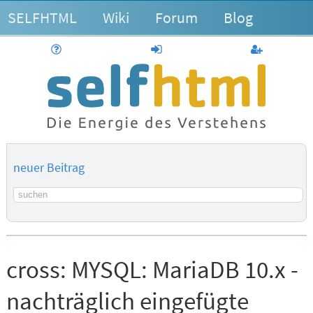
SELFHTML
Wiki
Forum
Blog
Hilfe
anmelden
Benutzerk
neuer Beitrag
Suchbegriff
cross:
MYSQL: MariaDB 10.x -
nachträglich eingefügte