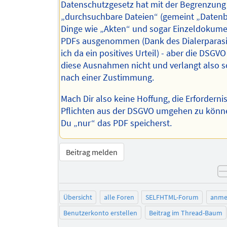
Datenschutzgesetz hat mit der Begrenzung
„durchsuchbare Dateien“ (gemeint „Daten
Dinge wie „Akten“ und sogar Einzeldokume
PDFs ausgenommen (Dank des Dialerparasi
ich da ein positives Urteil) - aber die DSGV
diese Ausnahmen nicht und verlangt also s
nach einer Zustimmung.
Mach Dir also keine Hoffung, die Erforderni
Pflichten aus der DSGVO umgehen zu könn
Du „nur“ das PDF speicherst.
Beitrag melden
Übersicht
alle Foren
SELFHTML-Forum
anme
Benutzerkonto erstellen
Beitrag im Thread-Baum