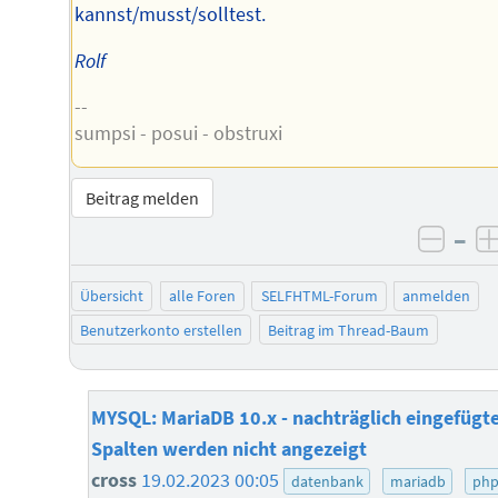
kannst/musst/solltest.
Rolf
--
sumpsi - posui - obstruxi
Beitrag melden
–
negat
Übersicht
alle Foren
SELFHTML-Forum
anmelden
Benutzerkonto erstellen
Beitrag im Thread-Baum
MYSQL: MariaDB 10.x - nachträglich eingefügt
Spalten werden nicht angezeigt
cross
19.02.2023 00:05
datenbank
mariadb
ph