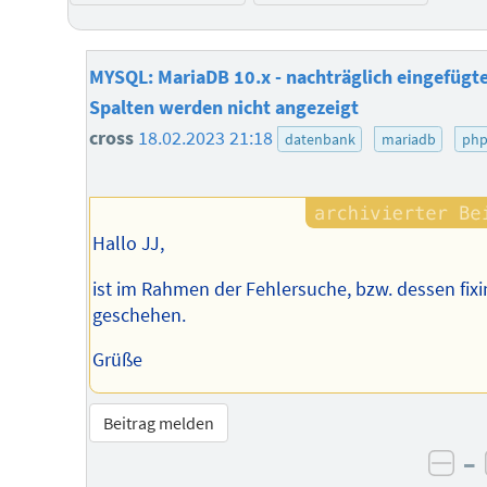
MYSQL: MariaDB 10.x - nachträglich eingefügt
Spalten werden nicht angezeigt
cross
18.02.2023 21:18
datenbank
mariadb
ph
Hallo JJ,
ist im Rahmen der Fehlersuche, bzw. dessen fixi
geschehen.
Grüße
Beitrag melden
–
neg