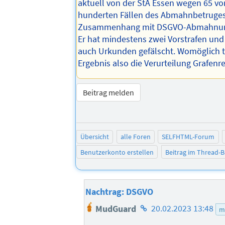
aktuell von der StA Essen wegen 65 v
hunderten Fällen des Abmahnbetruge
Zusammenhang mit DSGVO-Abmahnung
Er hat mindestens zwei Vorstrafen und
auch Urkunden gefälscht. Womöglich t
Ergebnis also die Verurteilung Grafenr
Beitrag melden
Übersicht
alle Foren
SELFHTML-Forum
Benutzerkonto erstellen
Beitrag im Thread-
Nachtrag: DSGVO
Homepage
MudGuard
20.02.2023 13:48
m
des