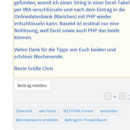
gefunden, womit ich einen String in einer Excel-Tabel
per VBA verschlüsseln und nach dem Eintrag in die
Onlinedatenbank (Marichen) mit PHP wieder
entschlüsseln kann. Base64 ist erstmal nur eine
Notlösung, weil Excel sowie auch PHP das beide
können.
Vielen Dank für die Tipps von Euch beiden und
schönes Wochenende.
Beste Grüße Chris
Beitrag melden
–
negati
po
Übersicht
alle Foren
SELFHTML-Forum
anmelden
Benutzerkonto erstellen
Beitrag im Thread-Baum