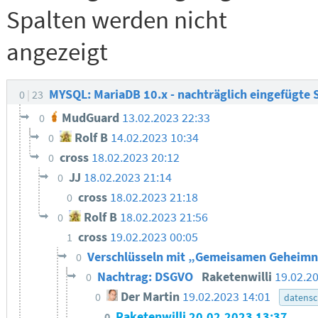
Spalten werden nicht
angezeigt
MYSQL: MariaDB 10.x - nachträglich eingefügte 
0
23
MudGuard
13.02.2023 22:33
0
Rolf B
14.02.2023 10:34
0
cross
18.02.2023 20:12
0
JJ
18.02.2023 21:14
0
cross
18.02.2023 21:18
0
Rolf B
18.02.2023 21:56
0
cross
19.02.2023 00:05
1
Verschlüsseln mit „Gemeisamen Geheim
0
Nachtrag: DSGVO
Raketenwilli
19.02.2
0
Der Martin
19.02.2023 14:01
0
datensc
Raketenwilli
20.02.2023 13:37
0