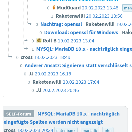
MudGuard
20.02.2023 13:48
0
men
Raketenwilli
20.02.2023 13:56
1
Nachtrag: openssl
Raketenwilli
19.02.2
0
Download: openssl für Windows
Raḱe
0
Rolf B
19.02.2023 13:04
0
MYSQL: MariaDB 10.x - nachträglich eing
1
cross
19.02.2023 18:49
0
Anderer Ansatz: Signieren statt verschlüsselt 
0
JJ
20.02.2023 16:19
0
Raketenwilli
20.02.2023 17:04
0
JJ
20.02.2023 20:46
0
MYSQL: MariaDB 10.x - nachträglich
SELF-Forum
eingefügte Spalten werden nicht angezeigt
cross
13.02.2023 20:34
datenbank
mariadb
php