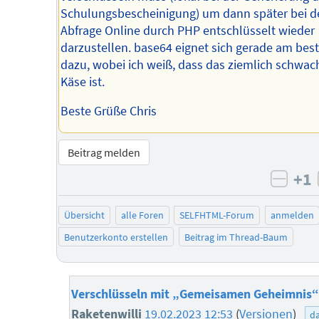
Schulungsbescheinigung) um dann später bei d
Abfrage Online durch PHP entschlüsselt wieder
darzustellen. base64 eignet sich gerade am bes
dazu, wobei ich weiß, dass das ziemlich schwac
Käse ist.
Beste Grüße Chris
Beitrag melden
+1
negat
Übersicht
alle Foren
SELFHTML-Forum
anmelden
Benutzerkonto erstellen
Beitrag im Thread-Baum
Verschlüsseln mit „Gemeisamen Geheimnis“
Raketenwilli
19.02.2023 12:53
(
Versionen
)
d