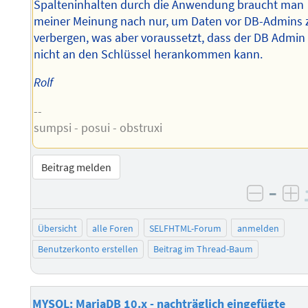
Spalteninhalten durch die Anwendung braucht man
meiner Meinung nach nur, um Daten vor DB-Admins 
verbergen, was aber voraussetzt, dass der DB Admin
nicht an den Schlüssel herankommen kann.
Rolf
--
sumpsi - posui - obstruxi
Beitrag melden
–
negati
po
Übersicht
alle Foren
SELFHTML-Forum
anmelden
Benutzerkonto erstellen
Beitrag im Thread-Baum
MYSQL: MariaDB 10.x - nachträglich eingefügte