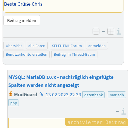
Beste Grüße Chris
Beitrag melden
–
I
negativ be
posit
Übersicht
alle Foren
SELFHTML-Forum
anmelden
Benutzerkonto erstellen
Beitrag im Thread-Baum
MYSQL: MariaDB 10.x - nachträglich eingefügte
Spalten werden nicht angezeigt
Homepage
MudGuard
13.02.2023 22:33
datenbank
mariadb
des
php
Autors
–