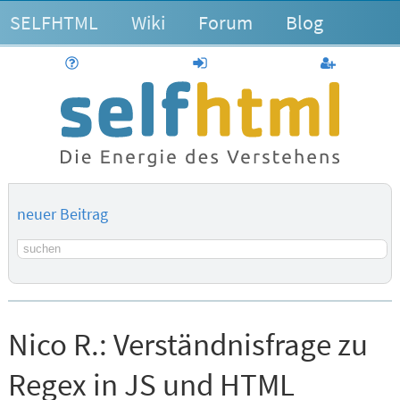
SELFHTML
Wiki
Forum
Blog
Hilfe
anmelden
Benutzerk
neuer Beitrag
Suchbegriff
Nico R.:
Verständnisfrage zu
Regex in JS und HTML