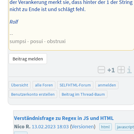
der Verankerung merkt sie, dass hinter der 1 der String
nicht zu Ende ist und schlägt fehl.
Rolf
--
sumpsi - posui - obstruxi
Beitrag melden
+1
negativ b
posi
Übersicht
alle Foren
SELFHTML-Forum
anmelden
Benutzerkonto erstellen
Beitrag im Thread-Baum
Verständnisfrage zu Regex in JS und HTML
Nico R.
13.02.2023 18:03
(
Versionen
)
html
javascrip