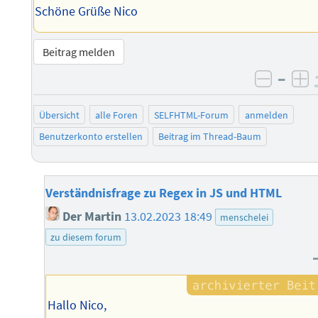
Schöne Grüße Nico
Beitrag melden
–
negati
po
Übersicht
alle Foren
SELFHTML-Forum
anmelden
Benutzerkonto erstellen
Beitrag im Thread-Baum
Verständnisfrage zu Regex in JS und HTML
Der Martin
13.02.2023 18:49
menschelei
zu diesem forum
Hallo Nico,