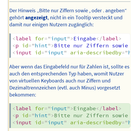
Der Hinweis „Bitte nur Ziffern sowie , oder . angeben“
gehört
angezeigt
, nicht in ein Tooltip versteckt und
damit nur einigen Nutzern zugänglich:
<
label
for
=
"
input
"
>
Eingabe
</
label
>
<
p
id
=
"
hint
"
>
Bitte nur Ziffern sowie
<
input
id
=
"
input
"
aria-describedby
=
"
Aber wenn das Eingabefeld nur für Zahlen ist, sollte es
auch den entsprechenden Typ haben, womit Nutzer
von virtuellen Keyboards auch nur Ziffern und
Dezimaltrennzeichen (evtl. auch Minus) vorgesetzt
bekommen:
<
label
for
=
"
input
"
>
Eingabe
</
label
>
<
p
id
=
"
hint
"
>
Bitte nur Ziffern sowie
<
input
id
=
"
input
"
aria-describedby
=
"