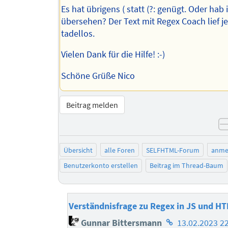
Es hat übrigens ( statt (?: genügt. Oder hab
übersehen? Der Text mit Regex Coach lief je
tadellos.
Vielen Dank für die Hilfe! :-)
Schöne Grüße Nico
Beitrag melden
Übersicht
alle Foren
SELFHTML-Forum
anme
Benutzerkonto erstellen
Beitrag im Thread-Baum
Verständnisfrage zu Regex in JS und H
Homepage
Gunnar Bittersmann
13.02.2023 2