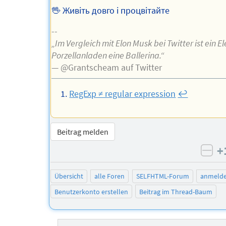
🖖 Живіть довго і процвітайте
--
„Im Vergleich mit Elon Musk bei Twitter ist ein E
Porzellanladen eine Ballerina.“
— @Grantscheam auf Twitter
RegExp ≠ regular expression
↩︎
Beitrag melden
+
neg
Übersicht
alle Foren
SELFHTML-Forum
anmeld
Benutzerkonto erstellen
Beitrag im Thread-Baum