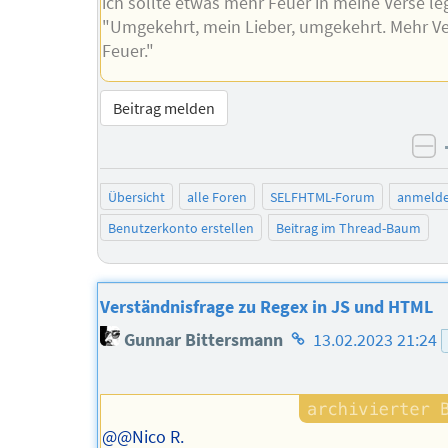
ich sollte etwas mehr Feuer in meine Verse le
"Umgekehrt, mein Lieber, umgekehrt. Mehr Ve
Feuer."
Beitrag melden
ne
Übersicht
alle Foren
SELFHTML-Forum
anmeld
Benutzerkonto erstellen
Beitrag im Thread-Baum
Verständnisfrage zu Regex in JS und HTML
Homepage
Gunnar Bittersmann
13.02.2023 21:24
des
Autors
@@Nico R.