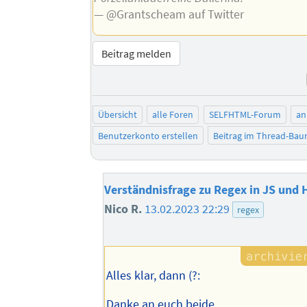
— @Grantscheam auf Twitter
Beitrag melden
Übersicht
alle Foren
SELFHTML-Forum
an
Benutzerkonto erstellen
Beitrag im Thread-Ba
Verständnisfrage zu Regex in JS und
Nico R.
13.02.2023 22:29
regex
Alles klar, dann (?:
Danke an euch beide