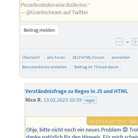
Porzellanladen eine Ballerina.“
— @Grantscheam auf Twitter
Beitrag melden
–
negat
Übersicht
alle Foren
SELFHTML-Forum
anmelden
Benutzerkonto erstellen
Beitrag im Thread-Baum
Verständnisfrage zu Regex in JS und HTML
Nico R.
13.02.2023 20:39
regex
Ohje, bitte nicht noch ein neues Problem 😟 Tr
danke natürlich für den Hinweis. Für mich schei