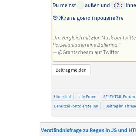
Du meinst
außen und
(?:
inne
🖖 Живіть довго і процвітайте
--
„Im Vergleich mit Elon Musk bei Twitter
Porzellanladen eine Ballerina.“
— @Grantscheam auf Twitter
Beitrag melden
Übersicht
alle Foren
SELFHTML-Forum
Benutzerkonto erstellen
Beitrag im Thre
Verständnisfrage zu Regex in JS und H