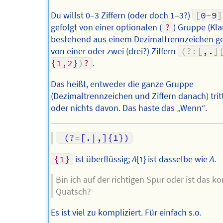
Du willst 0–3 Ziffern (oder doch 1–3?)
[
0
-
9
]
gefolgt von einer optionalen (
?
) Gruppe (Kl
bestehend aus einem Dezimaltrennzeichen ge
von einer oder zwei (drei?) Ziffern
(?:
[
,.
]
{1,2}
)
?
.
Das heißt, entweder die ganze Gruppe
(Dezimaltrennzeichen und Ziffern danach) trit
oder nichts davon. Das haste das „Wenn“.
{1}
ist überflüssig;
A
{1} ist dasselbe wie
A
.
Bin ich auf der richtigen Spur oder ist das k
Quatsch?
Es ist viel zu kompliziert. Für einfach s.o.