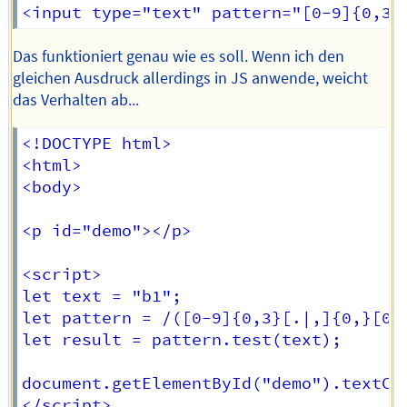
Das funktioniert genau wie es soll. Wenn ich den
gleichen Ausdruck allerdings in JS anwende, weicht
das Verhalten ab...
<!DOCTYPE html>

<html>

<body>

<p id="demo"></p>

<script>

let text = "b1";

let pattern = /([0-9]{0,3}[.|,]{0,}[0-9
let result = pattern.test(text);

document.getElementById("demo").textCon
</script>
