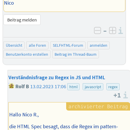
Nico
Beitrag melden
–
I
negativ be
posit
Übersicht
alle Foren
SELFHTML-Forum
anmelden
Benutzerkonto erstellen
Beitrag im Thread-Baum
Verständnisfrage zu Regex in JS und HTML
Rolf B
13.02.2023 17:06
html
javascript
regex
+1
Hallo Nico R.,
die HTML Spec besagt, dass die Regex im pattern-