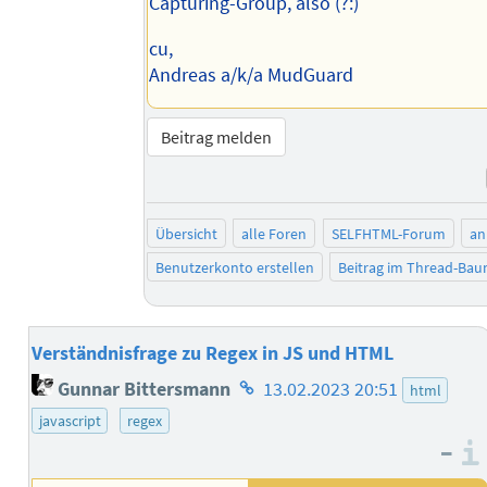
Capturing-Group, also (?:)
cu,
Andreas a/k/a MudGuard
Beitrag melden
Übersicht
alle Foren
SELFHTML-Forum
an
Benutzerkonto erstellen
Beitrag im Thread-Ba
Verständnisfrage zu Regex in JS und HTML
Homepage
Gunnar Bittersmann
13.02.2023 20:51
html
des
javascript
regex
Autors
–