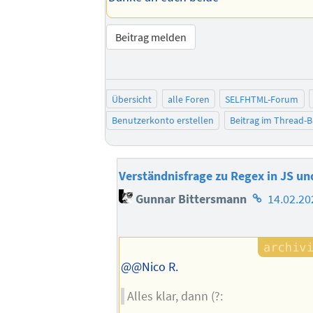
Beitrag melden
Übersicht
alle Foren
SELFHTML-Forum
Benutzerkonto erstellen
Beitrag im Thread-
Verständnisfrage zu Regex in JS u
Homepage
Gunnar Bittersmann
14.02.20
des
Autors
@@Nico R.
Alles klar, dann (?: