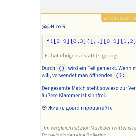
des
Autors
@@Nico R.
Es hat übrigens ( statt (?: genügt.
Durch
()
wird ein Teil gemerkt. Wenn 
will, verwendet man öffnendes
(?:
.
Der gesamte Match steht sowieso zur Ver
äußere Klammer ist sinnfrei.
🖖 Живіть довго і процвітайте
--
„Im Vergleich mit Elon Musk bei Twitter ist 
Porzellanladen eine Ballerina.“