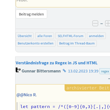
Beitrag melden
–
negat
Übersicht
alle Foren
SELFHTML-Forum
anmelden
Benutzerkonto erstellen
Beitrag im Thread-Baum
Verständnisfrage zu Regex in JS und HTML
Homepage
Gunnar Bittersmann
13.02.2023 19:39
regex
des
Autors
@@Nico R.