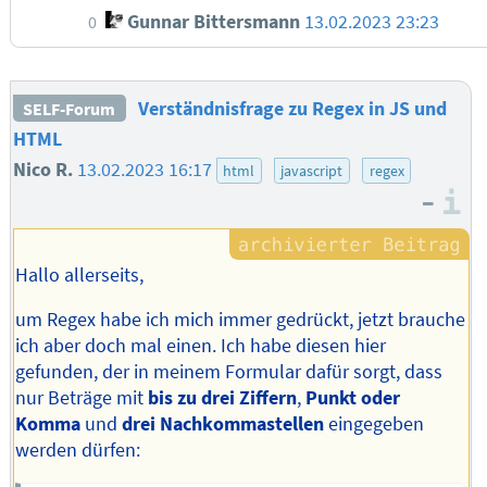
Gunnar Bittersmann
13.02.2023 23:23
0
Verständnisfrage zu Regex in JS und
SELF-Forum
HTML
Nico R.
13.02.2023 16:17
html
javascript
regex
–
I
Hallo allerseits,
um Regex habe ich mich immer gedrückt, jetzt brauche
ich aber doch mal einen. Ich habe diesen hier
gefunden, der in meinem Formular dafür sorgt, dass
nur Beträge mit
bis zu drei Ziffern
,
Punkt oder
Komma
und
drei Nachkommastellen
eingegeben
werden dürfen: