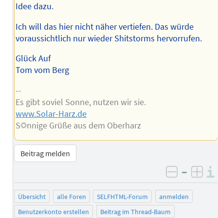
Idee dazu.
Ich will das hier nicht näher vertiefen. Das würde
voraussichtlich nur wieder Shitstorms hervorrufen.
Glück Auf
Tom vom Berg
--
Es gibt soviel Sonne, nutzen wir sie.
www.Solar-Harz.de
S☼nnige Grüße aus dem Oberharz
Beitrag melden
–
negativ 
posi
Übersicht
alle Foren
SELFHTML-Forum
anmelden
Benutzerkonto erstellen
Beitrag im Thread-Baum