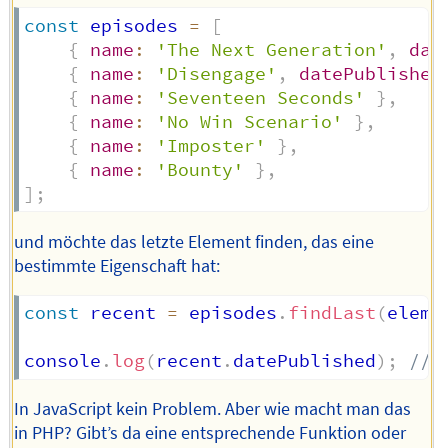
const
 episodes 
=
[
{
name
:
'The Next Generation'
,
dat
{
name
:
'Disengage'
,
datePublished
{
name
:
'Seventeen Seconds'
}
,
{
name
:
'No Win Scenario'
}
,
{
name
:
'Imposter'
}
,
{
name
:
'Bounty'
}
,
]
;
und möchte das letzte Element finden, das eine
bestimmte Eigenschaft hat:
const
 recent 
=
 episodes
.
findLast
(
eleme
console
.
log
(
recent
.
datePublished
)
;
// 
In JavaScript kein Problem. Aber wie macht man das
in PHP? Gibt’s da eine entsprechende Funktion oder