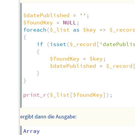
$datePublished
=
''
;
$foundKey
=
NULL
;
foreach
(
$_list
as
$key
=>
$_recor
{
if
(
isset
(
$_record
[
'datePubli
{
$foundKey
=
$key
;
$datePublished
=
$_record
}
}
print_r
(
$_list
[
$foundKey
]
)
;
ergibt dann die Ausgabe:
Array
