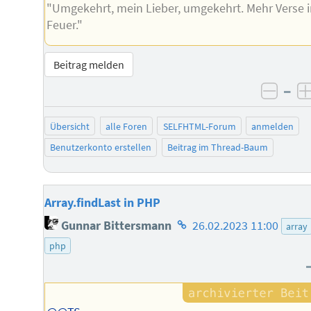
"Umgekehrt, mein Lieber, umgekehrt. Mehr Verse 
Feuer."
Beitrag melden
–
negat
Übersicht
alle Foren
SELFHTML-Forum
anmelden
Benutzerkonto erstellen
Beitrag im Thread-Baum
Array.findLast in PHP
Homepage
Gunnar Bittersmann
26.02.2023 11:00
array
des
php
Autors