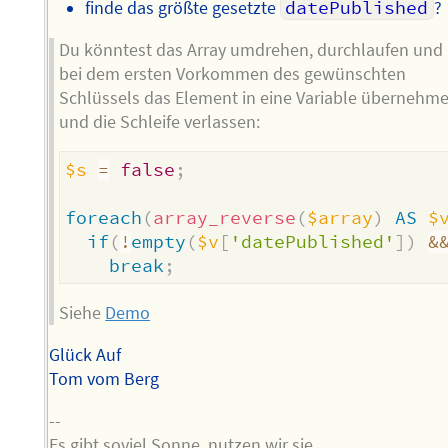
finde das größte gesetzte
datePublished
?
Du könntest das Array umdrehen, durchlaufen und
bei dem ersten Vorkommen des gewünschten
Schlüssels das Element in eine Variable übernehm
und die Schleife verlassen:
$s
=
false
;
foreach
(
array_reverse
(
$array
)
AS
$
if
(
!
empty
(
$v
[
'datePublished'
]
)
&
break
;
Siehe
Demo
Glück Auf
Tom vom Berg
--
Es gibt soviel Sonne, nutzen wir sie.