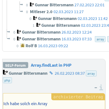
Gunnar Bittersmann
27.02.2023 22:01
0
Mitleser 2.0
02.03.2023 11:27
0
Gunnar Bittersmann
02.03.2023 11:42
0
Gunnar Bittersmann
02.03.2023 23:
1
Gunnar Bittersmann
26.02.2023 12:24
0
Gunnar Bittersmann
16.03.2023 07:33
0
array
Rolf B
16.03.2023 09:22
0
Array.findLast in PHP
SELF-Forum
Homepage
Gunnar Bittersmann
26.02.2023 08:37
array
des
php
Autors
–
I
Ich habe solch ein Array