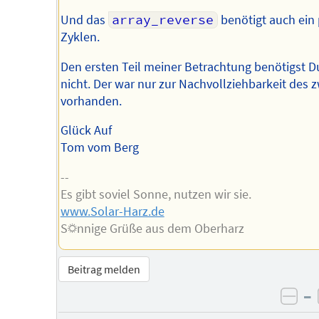
Und das
array_reverse
benötigt auch ein
Zyklen.
Den ersten Teil meiner Betrachtung benötigst Du
nicht. Der war nur zur Nachvollziehbarkeit des 
vorhanden.
Glück Auf
Tom vom Berg
--
Es gibt soviel Sonne, nutzen wir sie.
www.Solar-Harz.de
S☼nnige Grüße aus dem Oberharz
Beitrag melden
–
neg