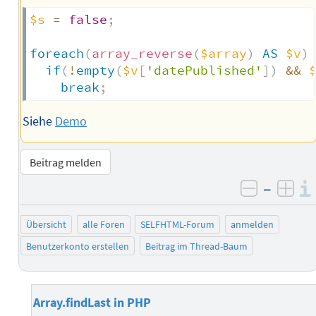
$s
=
false
;
foreach
(
array_reverse
(
$array
)
AS
$v
)
if
(
!
empty
(
$v
[
'datePublished'
]
)
&&
break
;
Siehe
Demo
Beitrag melden
–
negativ 
posi
Übersicht
alle Foren
SELFHTML-Forum
anmelden
Benutzerkonto erstellen
Beitrag im Thread-Baum
Array.findLast in PHP