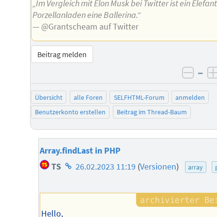
„Im Vergleich mit Elon Musk bei Twitter ist ein Elefan
Porzellanladen eine Ballerina.“
— @Grantscheam auf Twitter
Beitrag melden
–
negat
Übersicht
alle Foren
SELFHTML-Forum
anmelden
Benutzerkonto erstellen
Beitrag im Thread-Baum
Array.findLast in PHP
Homepage
TS
26.02.2023 11:19
(
Versionen
)
array
des
Autors
Hello,