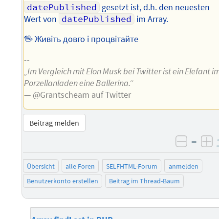
datePublished
gesetzt ist, d.h. den neuesten
Wert von
datePublished
im Array.
🖖 Живіть довго і процвітайте
--
„Im Vergleich mit Elon Musk bei Twitter ist ein Elefant i
Porzellanladen eine Ballerina.“
— @Grantscheam auf Twitter
Beitrag melden
–
negati
po
Übersicht
alle Foren
SELFHTML-Forum
anmelden
Benutzerkonto erstellen
Beitrag im Thread-Baum