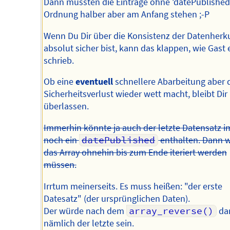
Dann müssten die Einträge ohne 'datePublished
Ordnung halber aber am Anfang stehen ;-P
Wenn Du Dir über die Konsistenz der Datenherk
absolut sicher bist, kann das klappen, wie Gast 
schrieb.
Ob eine
eventuell
schnellere Abarbeitung aber 
Sicherheitsverlust wieder wett macht, bleibt Dir
überlassen.
Immerhin könnte ja auch der letzte Datensatz i
noch ein
datePublished
enthalten. Dann 
das Array ohnehin bis zum Ende iteriert werden
müssen.
Irrtum meinerseits. Es muss heißen: "der erste
Datesatz" (der ursprünglichen Daten).
Der würde nach dem
array_reverse()
da
nämlich der letzte sein.