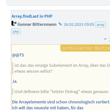
Array.findLast in PHP
Homepage
Gunnar Bittersmann
26.02.2023 09:05
array
des
php
Autors
–
@@TS
ist das das einzige Subelement im Array, über das 
etwas wissen willst?
Ja.
Und definiere bitte "letzter Eintrag" etwas genauer.
Die Arrayelemente sind schon chronologisch sortiert
Ich will das neueste mit haben, für das