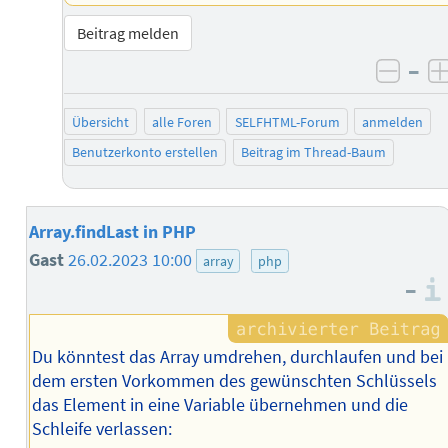
Beitrag melden
–
negat
Übersicht
alle Foren
SELFHTML-Forum
anmelden
Benutzerkonto erstellen
Beitrag im Thread-Baum
Array.findLast in PHP
Gast
26.02.2023 10:00
array
php
–
Du könntest das Array umdrehen, durchlaufen und bei
dem ersten Vorkommen des gewünschten Schlüssels
das Element in eine Variable übernehmen und die
Schleife verlassen: