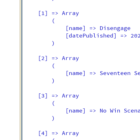
    [1] => Array

        (

            [name] => Disengage

            [datePublished] => 202
        )

    [2] => Array

        (

            [name] => Seventeen Se
        )

    [3] => Array

        (

            [name] => No Win Scena
        )

    [4] => Array
