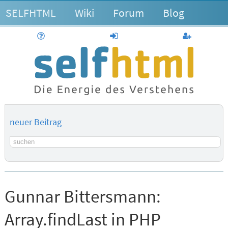
SELFHTML
Wiki
Forum
Blog
Hilfe
anmelden
Benutzerk
neuer Beitrag
Suchbegriff
Gunnar Bittersmann:
Array.findLast in PHP