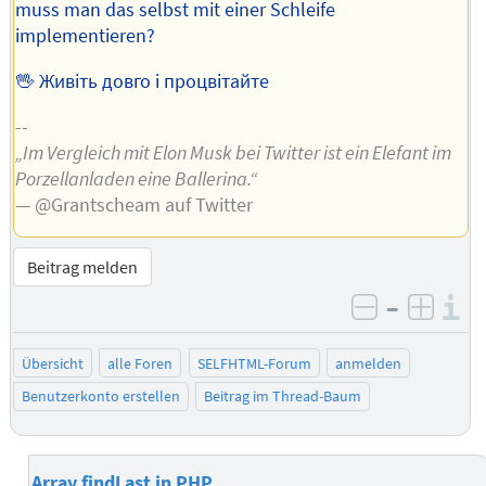
muss man das selbst mit einer Schleife
implementieren?
🖖 Живіть довго і процвітайте
--
„Im Vergleich mit Elon Musk bei Twitter ist ein Elefant im
Porzellanladen eine Ballerina.“
— @Grantscheam auf Twitter
Beitrag melden
–
I
negativ be
posit
Übersicht
alle Foren
SELFHTML-Forum
anmelden
Benutzerkonto erstellen
Beitrag im Thread-Baum
Array.findLast in PHP