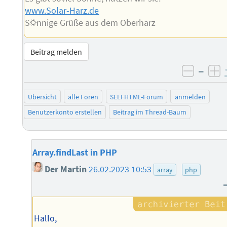
www.Solar-Harz.de
S☼nnige Grüße aus dem Oberharz
Beitrag melden
–
negati
po
Übersicht
alle Foren
SELFHTML-Forum
anmelden
Benutzerkonto erstellen
Beitrag im Thread-Baum
Array.findLast in PHP
Der Martin
26.02.2023 10:53
array
php
Hallo,