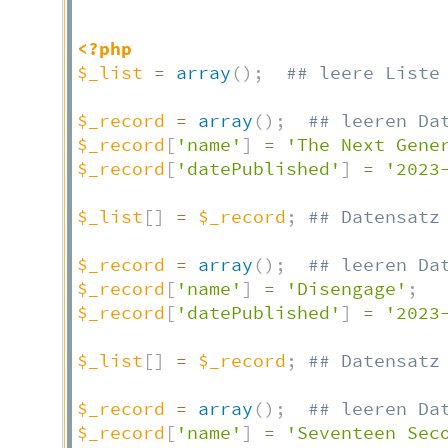
<?php
$_list
=
array
(
)
;
## leere Liste
$_record
=
array
(
)
;
## leeren Da
$_record
[
'name'
]
=
'The Next Gene
$_record
[
'datePublished'
]
=
'2023
$_list
[
]
=
$_record
;
## Datensatz
$_record
=
array
(
)
;
## leeren Da
$_record
[
'name'
]
=
'Disengage'
;
$_record
[
'datePublished'
]
=
'2023
$_list
[
]
=
$_record
;
## Datensatz
$_record
=
array
(
)
;
## leeren Da
$_record
[
'name'
]
=
'Seventeen Sec