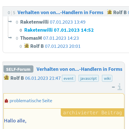
Verhalten von on...-Handlern in Forms
Rolf B
0
5
Raketenwilli
07.01.2023 13:49
0
Raketenwilli
07.01.2023 14:52
0
ThomasM
07.01.2023 14:23
0
Rolf B
07.01.2023 20:01
0
Verhalten von on...-Handlern in Forms
SELF-Forum
Rolf B
06.01.2023 21:47
event
javascript
wiki
–
I
problematische Seite
Hallo alle,