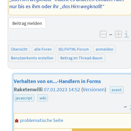
nur bis es ihm oder ihr
„das Hirn wegknallt“
Beitrag melden
–
negativ 
posi
Übersicht
alle Foren
SELFHTML-Forum
anmelden
Benutzerkonto erstellen
Beitrag im Thread-Baum
Verhalten von on...-Handlern in Forms
Raketenwilli
07.01.2023 14:52
(
Versionen
)
event
javascript
wiki
–
problematische Seite