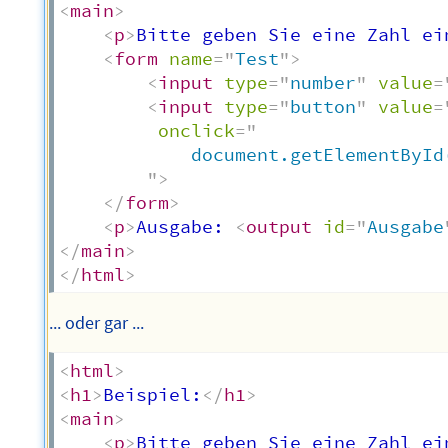
<
main
>
<
p
>
Bitte geben Sie eine Zahl ei
<
form
name
=
"
Test
"
>
<
input
type
=
"
number
"
value
=
<
input
type
=
"
button
"
value
=
onclick
=
"
		    document.getElementById
"
>
</
form
>
<
p
>
Ausgabe: 
<
output
id
=
"
Ausgabe
</
main
>
</
html
>
... oder gar ...
<
html
>
<
h1
>
Beispiel:
</
h1
>
<
main
>
<
p
>
Bitte geben Sie eine Zahl ei