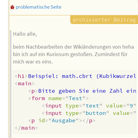
problematische Seite
Hallo alle,
beim Nachbearbeiten der Wikiänderungen von heha
bin ich auf ein Kuriosum gestoßen. Zumindest für
mich war es eins.
<
h1
>
Beispiel: math.cbrt (Kubikwurzel
<
main
>
<
p
>
Bitte geben Sie eine Zahl ein
<
form
name
=
"
Test
"
>
<
input
type
=
"
text
"
value
=
"
9
"
<
input
type
=
"
button
"
value
=
"
<
p
id
=
"
Ausgabe
"
>
</
p
>
</
main
>