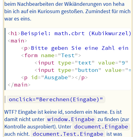
beim Nachbearbeiten der Wikiänderungen von heha
bin ich auf ein Kuriosum gestoßen. Zumindest für mich
war es eins.
<
h1
>
Beispiel: math.cbrt (Kubikwurzel)
<
<
main
>
<
p
>
Bitte geben Sie eine Zahl ein u
<
form
name
=
"
Test
"
>
<
input
type
=
"
text
"
value
=
"
9
"
n
<
input
type
=
"
button
"
value
=
"
=
"
<
p
id
=
"
Ausgabe
"
>
</
p
>
</
main
>
onclick="Berechnen(Eingabe)"
WTF? Eingabe ist keine id, sondern ein Name. Es ist
damit nicht unter
window.Eingabe
zu finden (zur
Kontrolle ausprobiert). Unter
document.Eingabe
auch nicht.
document.Test.Eingabe
ist was