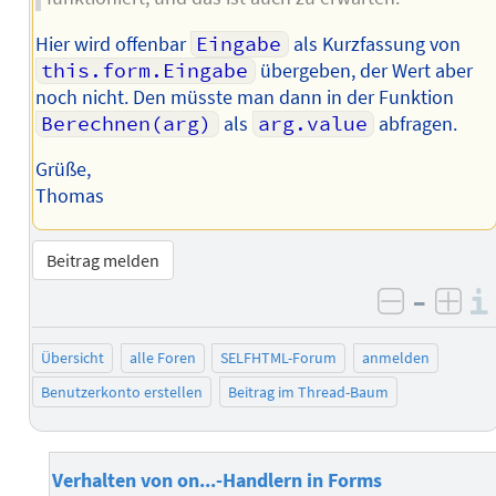
Hier wird offenbar
Eingabe
als Kurzfassung von
this.form.Eingabe
übergeben, der Wert aber
noch nicht. Den müsste man dann in der Funktion
Berechnen(arg)
als
arg.value
abfragen.
Grüße,
Thomas
Beitrag melden
–
negativ 
posi
Übersicht
alle Foren
SELFHTML-Forum
anmelden
Benutzerkonto erstellen
Beitrag im Thread-Baum
Verhalten von on...-Handlern in Forms