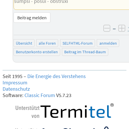
sumpsi - posui - obstruxi
Beitrag melden
–
negati
po
Übersicht
alle Foren
SELFHTML-Forum
anmelden
Benutzerkonto erstellen
Beitrag im Thread-Baum
Seit 1995 –
Die Energie des Verstehens
Impressum
Datenschutz
Software:
Classic Forum
V5.7.23