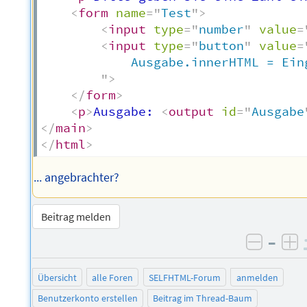
<
form
name
=
"
Test
"
>
<
input
type
=
"
number
"
value
=
<
input
type
=
"
button
"
value
=
		    Ausgabe.innerHTML = Eingabe.value * 2;

"
>
</
form
>
<
p
>
Ausgabe: 
<
output
id
=
"
Ausgabe
</
main
>
</
html
>
... angebrachter?
Beitrag melden
–
negati
po
Übersicht
alle Foren
SELFHTML-Forum
anmelden
Benutzerkonto erstellen
Beitrag im Thread-Baum