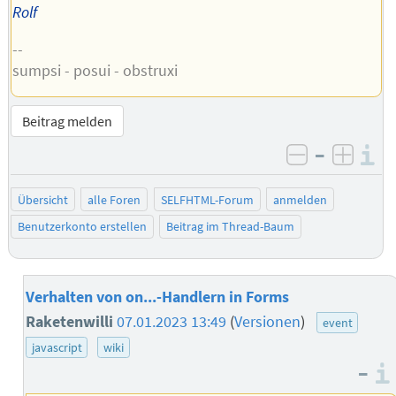
Rolf
--
sumpsi - posui - obstruxi
Beitrag melden
–
I
negativ be
posit
Übersicht
alle Foren
SELFHTML-Forum
anmelden
Benutzerkonto erstellen
Beitrag im Thread-Baum
Verhalten von on...-Handlern in Forms
Raketenwilli
07.01.2023 13:49
(
Versionen
)
event
javascript
wiki
–