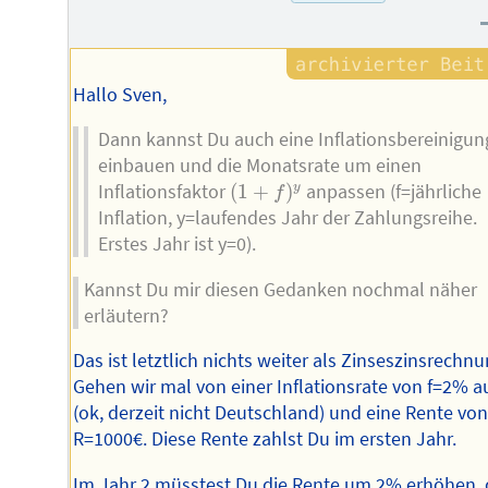
Hallo Sven,
Dann kannst Du auch eine Inflationsbereinigun
einbauen und die Monatsrate um einen
(
1
+
f
)
y
Inflationsfaktor
(
1
+
)
anpassen (f=jährliche
y
f
Inflation, y=laufendes Jahr der Zahlungsreihe.
Erstes Jahr ist y=0).
Kannst Du mir diesen Gedanken nochmal näher
erläutern?
Das ist letztlich nichts weiter als Zinseszinsrechnu
Gehen wir mal von einer Inflationsrate von f=2% a
(ok, derzeit nicht Deutschland) und eine Rente vo
R=1000€. Diese Rente zahlst Du im ersten Jahr.
Im Jahr 2 müsstest Du die Rente um 2% erhöhen, 