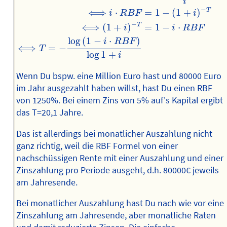
i
−
T
⟺
⋅
=
1
−
(
1
+
)
i
R
B
F
i
−
T
⟺
(
1
+
)
=
1
−
⋅
i
i
R
B
F
log
(
1
−
⋅
)
i
R
B
F
⟺
=
−
T
log
1
+
i
Wenn Du bspw. eine Million Euro hast und 80000 Euro
im Jahr ausgezahlt haben willst, hast Du einen RBF
von 1250%. Bei einem Zins von 5% auf's Kapital ergibt
das T=20,1 Jahre.
Das ist allerdings bei monatlicher Auszahlung nicht
ganz richtig, weil die RBF Formel von einer
nachschüssigen Rente mit einer Auszahlung und einer
Zinszahlung pro Periode ausgeht, d.h. 80000€ jeweils
am Jahresende.
Bei monatlicher Auszahlung hast Du nach wie vor eine
Zinszahlung am Jahresende, aber monatliche Raten