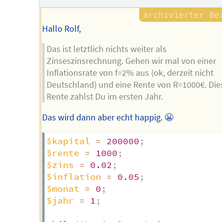
Hallo Rolf,
Das ist letztlich nichts weiter als
Zinseszinsrechnung. Gehen wir mal von einer
Inflationsrate von f=2% aus (ok, derzeit nicht
Deutschland) und eine Rente von R=1000€. Die
Rente zahlst Du im ersten Jahr.
Das wird dann aber echt happig. 😬
$kapital
=
200000
;
$rente
=
1000
;
$zins
=
0.02
;
$inflation
=
0.05
;
$monat
=
0
;
$jahr
=
1
;