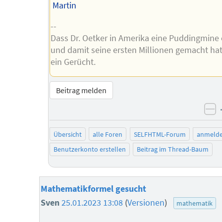
Martin
--
Dass Dr. Oetker in Amerika eine Puddingmine
und damit seine ersten Millionen gemacht hat,
ein Gerücht.
Beitrag melden
ne
Übersicht
alle Foren
SELFHTML-Forum
anmeld
Benutzerkonto erstellen
Beitrag im Thread-Baum
Mathematikformel gesucht
Sven
25.01.2023 13:08
(
Versionen
)
mathematik