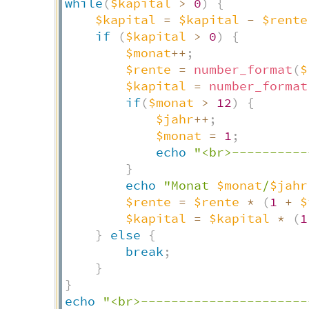
while
(
$kapital
>
0
)
{
$kapital
=
$kapital
-
$rente
if
(
$kapital
>
0
)
{
$monat
++
;
$rente
=
number_format
(
$
$kapital
=
number_format
if
(
$monat
>
12
)
{
$jahr
++
;
$monat
=
1
;
echo
"<br>----------
}
echo
"Monat 
$monat
/
$jahr
$rente
=
$rente
*
(
1
+
$
$kapital
=
$kapital
*
(
1
}
else
{
break
;
}
}
echo
"<br>----------------------