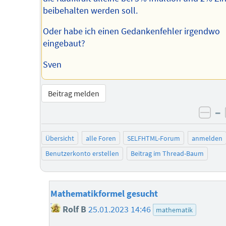
beibehalten werden soll.
Oder habe ich einen Gedankenfehler irgendwo
eingebaut?
Sven
Beitrag melden
–
neg
Übersicht
alle Foren
SELFHTML-Forum
anmelden
Benutzerkonto erstellen
Beitrag im Thread-Baum
Mathematikformel gesucht
Rolf B
25.01.2023 14:46
mathematik