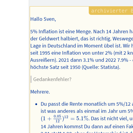
Hallo Sven,
5% Inflation ist eine Menge. Nach 14 Jahren h
der Geldwert halbiert, das ist richtig. Wesweg
Lage in Deutschland im Moment übel ist. Wir 
seit 1995 eine Inflation von unter 2% (mit 2 
Ausreißern). 2021 dann 3.1% und 2022 7.9% - 
höchste Satz seit 1950 (Quelle: Statista).
Gedankenfehler?
Mehrere.
Du passt die Rente monatlich um 5%/12 
ist was anderes als einmal im Jahr um 5
(
1
+
0.05
12
)
12
=
5.1
%
0.05
12
(
1
+
)
=
5.1
%
. Das ist nicht viel,
12
14 Jahren kommst Du dann auf einen Fa