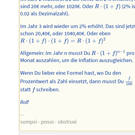
R
⋅
(
1
+
f
)
sind 20€ mehr, oder 1020€. Oder
⋅
(
1
+
)
(2% is
R
f
0.02 als Dezimalzahl).
Im Jahr 3 wird wieder um 2% erhöht. Das sind jetz
schon 20,40€, oder 1040,40€. Oder eben
R
⋅
(
1
+
f
)
⋅
(
1
+
f
)
=
R
⋅
(
1
+
f
)
2
2
⋅
(
1
+
)
⋅
(
1
+
)
=
⋅
(
1
+
)
R
f
f
R
f
R
⋅
(
1
+
f
)
n
−
1
−
1
Allgemein: Im Jahr n musst Du
⋅
(
1
+
)
pro
n
R
f
Monat auszahlen, um die Inflation auszugleichen.
Wenn Du lieber eine Formel hast, wo Du den
f
10
f
Prozentwert als Zahl einsetzt, dann musst Du
100
f
statt
schreiben.
f
Rolf
--
sumpsi - posui - obstruxi