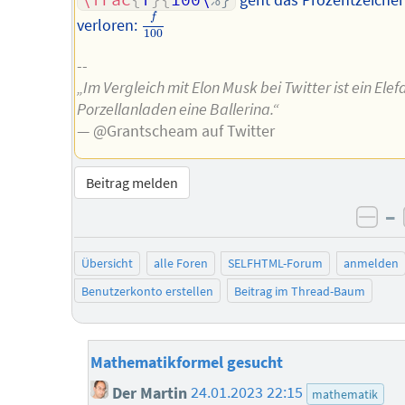
\frac
{
f
}
{
100\
%}
geht das Prozentzeiche
f
100
f
verloren:
100
--
„Im Vergleich mit Elon Musk bei Twitter ist ein Elef
Porzellanladen eine Ballerina.“
— @Grantscheam auf Twitter
Beitrag melden
–
neg
Übersicht
alle Foren
SELFHTML-Forum
anmelden
Benutzerkonto erstellen
Beitrag im Thread-Baum
Mathematikformel gesucht
Der Martin
24.01.2023 22:15
mathematik