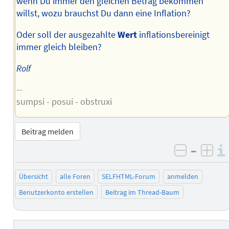
wenn Du immer den gleichen Betrag bekommen
willst, wozu brauchst Du dann eine Inflation?
Oder soll der ausgezahlte
Wert
inflationsbereinigt
immer gleich bleiben?
Rolf
--
sumpsi - posui - obstruxi
Beitrag melden
–
negativ 
posi
Übersicht
alle Foren
SELFHTML-Forum
anmelden
Benutzerkonto erstellen
Beitrag im Thread-Baum