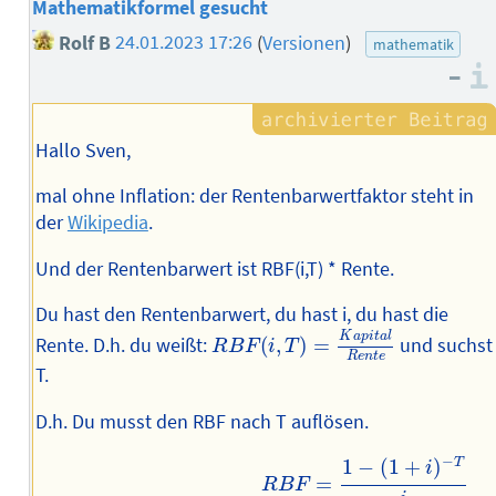
Mathematikformel gesucht
Rolf B
24.01.2023 17:26
(
Versionen
)
mathematik
–
Hallo Sven,
mal ohne Inflation: der Rentenbarwertfaktor steht in
der
Wikipedia
.
Und der Rentenbarwert ist RBF(i,T) * Rente.
Du hast den Rentenbarwert, du hast i, du hast die
R
B
F
(
i
,
T
)
=
K
a
p
i
t
a
l
R
e
n
t
e
K
a
p
i
t
a
l
Rente. D.h. du weißt:
(
,
)
=
und suchst
R
B
F
i
T
R
e
n
t
e
T.
D.h. Du musst den RBF nach T auflösen.
R
B
F
=
1
−
(
1
+
i
)
−
T
i
⟺
i
⋅
R
B
F
=
1
−
(
1
+
i
)
−
T
⟺
(
1
+
i
)
−
T
=
1
−
i
⋅
R
−
T
1
−
(
1
+
)
i
=
R
B
F