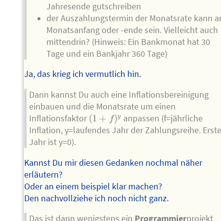
Jahresende gutschreiben
der Auszahlungstermin der Monatsrate kann 
Monatsanfang oder -ende sein. Vielleicht auch
mittendrin? (Hinweis: Ein Bankmonat hat 30
Tage und ein Bankjahr 360 Tage)
Ja, das krieg ich vermutlich hin.
Dann kannst Du auch eine Inflationsbereinigung
einbauen und die Monatsrate um einen
(
1
+
f
)
y
Inflationsfaktor
(
1
+
)
anpassen (f=jährliche
y
f
Inflation, y=laufendes Jahr der Zahlungsreihe. Erst
Jahr ist y=0).
Kannst Du mir diesen Gedanken nochmal näher
erläutern?
Oder an einem beispiel klar machen?
Den nachvollziehe ich noch nicht ganz.
Das ist dann wenigstens ein
Programmier
projekt