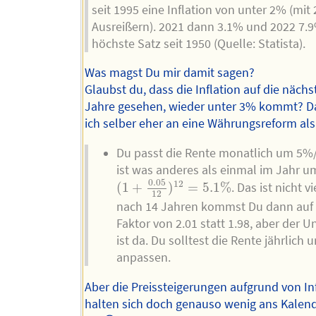
seit 1995 eine Inflation von unter 2% (mit
Ausreißern). 2021 dann 3.1% und 2022 7.9
höchste Satz seit 1950 (Quelle: Statista).
Was magst Du mir damit sagen?
Glaubst du, dass die Inflation auf die näch
Jahre gesehen, wieder unter 3% kommt? D
ich selber eher an eine Währungsreform als
Du passt die Rente monatlich um 5%/
ist was anderes als einmal im Jahr u
(
1
+
0.05
12
)
12
=
5.1
%
0.05
12
(
1
+
)
=
5.1
%
. Das ist nicht v
12
nach 14 Jahren kommst Du dann auf
Faktor von 2.01 statt 1.98, aber der U
ist da. Du solltest die Rente jährlich
anpassen.
Aber die Preissteigerungen aufgrund von In
halten sich doch genauso wenig ans Kalend