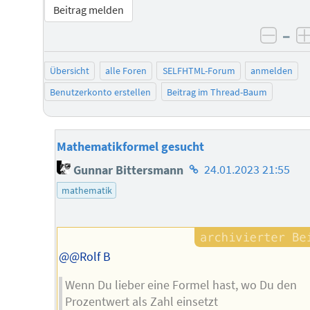
Beitrag melden
–
negat
Übersicht
alle Foren
SELFHTML-Forum
anmelden
Benutzerkonto erstellen
Beitrag im Thread-Baum
Mathematikformel gesucht
Homepage
Gunnar Bittersmann
24.01.2023 21:55
des
mathematik
Autors
@@Rolf B
Wenn Du lieber eine Formel hast, wo Du den
Prozentwert als Zahl einsetzt