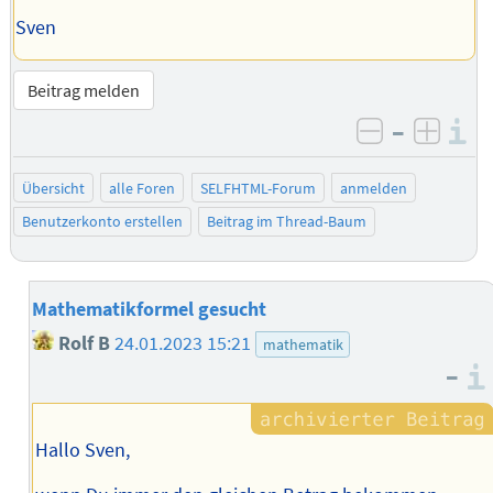
Sven
Beitrag melden
–
I
negativ be
posit
Übersicht
alle Foren
SELFHTML-Forum
anmelden
Benutzerkonto erstellen
Beitrag im Thread-Baum
Mathematikformel gesucht
Rolf B
24.01.2023 15:21
mathematik
–
Hallo Sven,