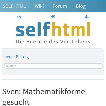
SELFHTML
Wiki
Forum
Blog
Hilfe
anmelden
Benutzerk
neuer Beitrag
Suchbegriff
Sven:
Mathematikformel
gesucht