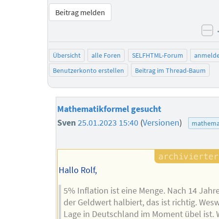
Beitrag melden
ne
Übersicht
alle Foren
SELFHTML-Forum
anmeld
Benutzerkonto erstellen
Beitrag im Thread-Baum
Mathematikformel gesucht
Sven
25.01.2023 15:40
(
Versionen
)
mathema
Hallo Rolf,
5% Inflation ist eine Menge. Nach 14 Jahre
der Geldwert halbiert, das ist richtig. Wes
Lage in Deutschland im Moment übel ist. 