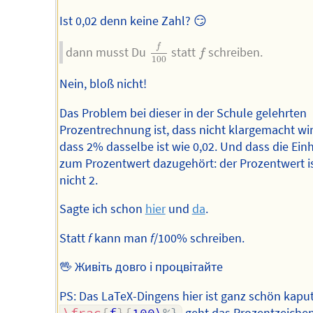
Ist 0,02 denn keine Zahl? 😏
f
100
f
f
dann musst Du
statt
schreiben.
f
100
Nein, bloß nicht!
Das Problem bei dieser in der Schule gelehrten
Prozentrechnung ist, dass nicht klargemacht wir
dass 2% dasselbe ist wie 0,02. Und dass die Ein
zum Prozentwert dazugehört: der Prozentwert i
nicht 2.
Sagte ich schon
hier
und
da
.
Statt
f
kann man
f
/100% schreiben.
🖖 Живіть довго і процвітайте
PS: Das LaTeX-Dingens hier ist ganz schön kaput