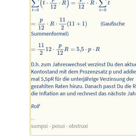
∑
(
)
∑
⋅
⋅
=
⋅
⋅
t
R
R
t
12
12
=
0
=
0
t
t
=
p
12
⋅
R
⋅
11
2
(
11
+
1
)
11
p
=
⋅
⋅
(
11
+
1
)
(Gaußsche
R
12
2
Summenformel)
=
11
2
12
⋅
p
12
R
=
5
,
5
⋅
p
⋅
R
11
p
=
12
⋅
=
5
,
5
⋅
⋅
R
p
R
2
12
D.h. zum Jahreswechsel verzinst Du den aktu
Kontostand mit dem Prozenzsatz p und addie
mal 5,5pR für die unterjährige Verzinsung der
gezahlten Raten hinzu. Danach passt Du die R
die Inflation an und rechnest das nächste Jah
Rolf
--
sumpsi - posui - obstruxi