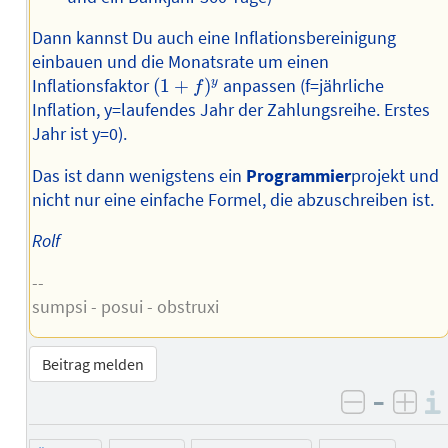
Dann kannst Du auch eine Inflationsbereinigung
einbauen und die Monatsrate um einen
(
1
+
f
)
y
Inflationsfaktor
(
1
+
)
anpassen (f=jährliche
y
f
Inflation, y=laufendes Jahr der Zahlungsreihe. Erstes
Jahr ist y=0).
Das ist dann wenigstens ein
Programmier
projekt und
nicht nur eine einfache Formel, die abzuschreiben ist.
Rolf
--
sumpsi - posui - obstruxi
Beitrag melden
–
negativ 
posi