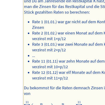
und Du am Jahresende ein Restkapital K hast
man die Zinsen für das Restkapital und die St
Stück gezahlten Raten so berechnen:
Rate 1 (01.01.) war gar nicht auf dem Kon
Zinsen
Rate 2 (01.02.) war einen Monat auf dem 
verzinst mit 1×p/12
Rate 3 (01.03.) war zwei Monate auf dem 
verzinst mit 2×p/12
...
Rate 11 (01.11) war zehn Monate auf dem
verzinst mit 10×p/12
Rate 12 (01.12) war elf Monate auf dem K
verzinst mit 11×p/12
Du bekommst für die Raten demnach Zinsen 
von
∑
t
=
0
11
(
t
⋅
p
12
⋅
R
)
=
p
12
⋅
R
⋅
∑
t
=
0
11
t
11
11
p
p