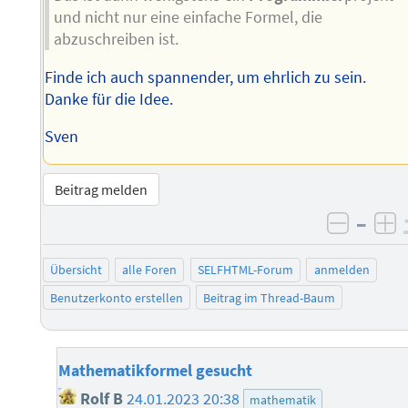
und nicht nur eine einfache Formel, die
abzuschreiben ist.
Finde ich auch spannender, um ehrlich zu sein.
Danke für die Idee.
Sven
Beitrag melden
–
negati
po
Übersicht
alle Foren
SELFHTML-Forum
anmelden
Benutzerkonto erstellen
Beitrag im Thread-Baum
Mathematikformel gesucht
Rolf B
24.01.2023 20:38
mathematik