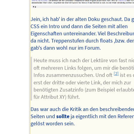
Jein, ich hab' in der alten Doku geschaut. Da g
CSS ein Intro und dann die Seiten mit allen
Eigenschaften untereinander. Viel Beschreibu
da nicht. Treppenstufen durch floats ,bzw. den
gab's dann wohl nur im Forum.
Heute muss ich nach der Lektüre von fast ni
oft mehreren Links folgen, um mir die benöt
[2]
Infos zusammenzusuchen. Und oft
ist es
erst der dritte oder vierte Link, der mich zur
benötigten Zusatzinfo (zum Beispiel erlaubt
für Attribut XY) führt.
Das war auch die Kritik an den beschreibende
Seiten und
sollte
ja eigentlich mit den Refere
gelöst worden sein.