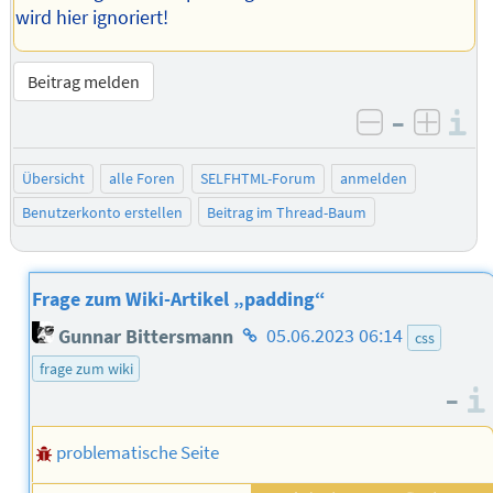
wird hier ignoriert!
Beitrag melden
–
I
negativ be
posit
Übersicht
alle Foren
SELFHTML-Forum
anmelden
Benutzerkonto erstellen
Beitrag im Thread-Baum
Frage zum Wiki-Artikel „padding“
Homepage
Gunnar Bittersmann
05.06.2023 06:14
css
des
frage zum wiki
Autors
–
problematische Seite