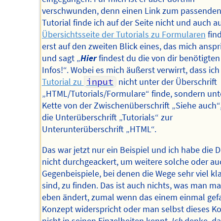
verschwunden, denn einen Link zum passende
Tutorial finde ich auf der Seite nicht und auch a
Übersichtsseite der Tutorials zu Formularen
find
erst auf den zweiten Blick eines, das mich anspr
und sagt „
Hier
findest du die von dir benötigten
Infos!“. Wobei es mich äußerst verwirrt, dass ich
Tutorial zu
input
nicht unter der Überschrift
„HTML/Tutorials/Formulare“ finde, sondern unt
Kette von der Zwischenüberschrift „Siehe auch“
die Unterüberschrift „Tutorials“ zur
Unterunterüberschrift „HTML“.
Das war jetzt nur ein Beispiel und ich habe die 
nicht durchgeackert, um weitere solche oder au
Gegenbeispiele, bei denen die Wege sehr viel kla
sind, zu finden. Das ist auch nichts, was man ma
eben ändert, zumal wenn das einem einmal gef
Konzept widerspricht oder man selbst dieses K
nicht in seinen Einzelheiten kennt.
Ich
denke, da