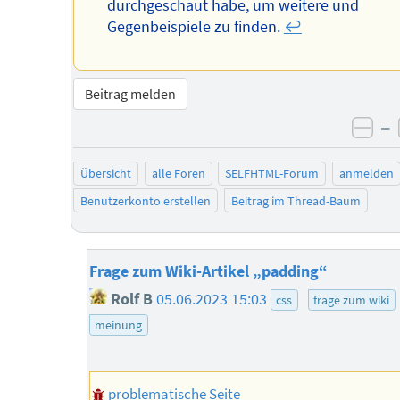
durchgeschaut habe, um weitere und
Gegenbeispiele zu finden.
↩︎
Beitrag melden
–
neg
Übersicht
alle Foren
SELFHTML-Forum
anmelden
Benutzerkonto erstellen
Beitrag im Thread-Baum
Frage zum Wiki-Artikel „padding“
Rolf B
05.06.2023 15:03
css
frage zum wiki
meinung
problematische Seite