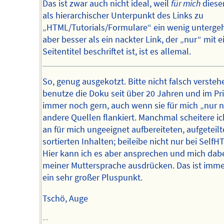
Das ist zwar auch nicht ideal, weil
für mich
dieser
als hierarchischer Unterpunkt des Links zu
„HTML/Tutorials/Formulare“ ein wenig untergeh
aber besser als ein nackter Link, der „nur“ mit 
Seitentitel beschriftet ist, ist es allemal.
So, genug ausgekotzt. Bitte nicht falsch verstehe
benutze die Doku seit über 20 Jahren und im Pr
immer noch gern, auch wenn sie für mich „nur 
andere Quellen flankiert. Manchmal scheitere ic
an für mich ungeeignet aufbereiteten, aufgeteil
sortierten Inhalten; beileibe nicht nur bei SelfH
Hier kann ich es aber ansprechen und mich dabe
meiner Muttersprache ausdrücken. Das ist imm
ein sehr großer Pluspunkt.
Tschö, Auge
--