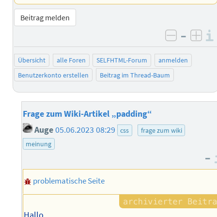
Beitrag melden
–
negativ 
posi
Übersicht
alle Foren
SELFHTML-Forum
anmelden
Benutzerkonto erstellen
Beitrag im Thread-Baum
Frage zum Wiki-Artikel „padding“
Auge
05.06.2023 08:29
css
frage zum wiki
meinung
–
problematische Seite
Hallo