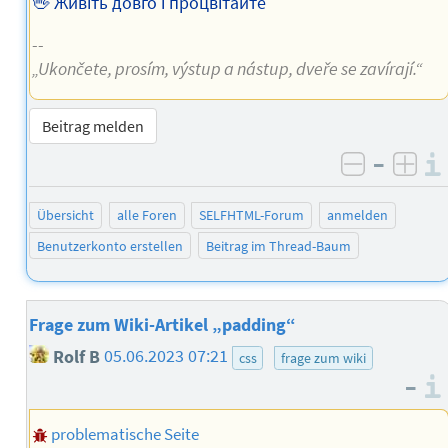
🖖 Живіть довго і процвітайте
--
„Ukončete, prosím, výstup a nástup, dveře se zavírají.“
Beitrag melden
–
negativ 
posi
Übersicht
alle Foren
SELFHTML-Forum
anmelden
Benutzerkonto erstellen
Beitrag im Thread-Baum
Frage zum Wiki-Artikel „padding“
Rolf B
05.06.2023 07:21
css
frage zum wiki
–
problematische Seite