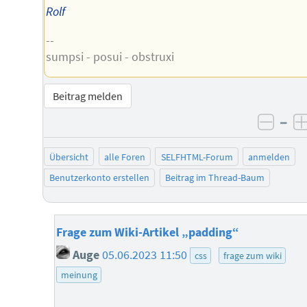
Rolf
--
sumpsi - posui - obstruxi
Beitrag melden
–
negat
Übersicht
alle Foren
SELFHTML-Forum
anmelden
Benutzerkonto erstellen
Beitrag im Thread-Baum
Frage zum Wiki-Artikel „padding“
Auge
05.06.2023 11:50
css
frage zum wiki
meinung