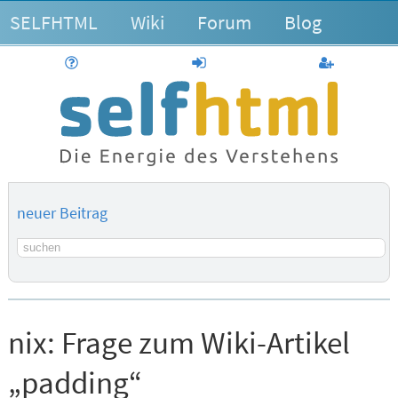
SELFHTML
Wiki
Forum
Blog
Hilfe
anmelden
Benutzerk
neuer Beitrag
Suchbegriff
nix:
Frage zum Wiki-Artikel
„padding“