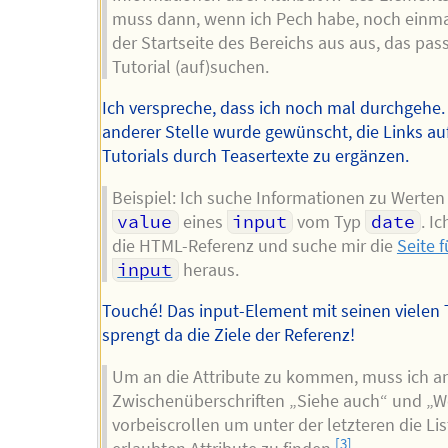
muss dann, wenn ich Pech habe, noch einma
der Startseite des Bereichs aus aus, das pa
Tutorial (auf)suchen.
Ich verspreche, dass ich noch mal durchgehe.
anderer Stelle wurde gewünscht, die Links auf
Tutorials durch Teasertexte zu ergänzen.
Beispiel: Ich suche Informationen zu Werten 
value
eines
input
vom Typ
date
. I
die HTML-Referenz und suche mir die
Seite f
input
heraus.
Touché! Das input-Element mit seinen vielen
sprengt da die Ziele der Referenz!
Um an die Attribute zu kommen, muss ich a
Zwischenüberschriften „Siehe auch“ und „W
vorbeiscrollen um unter der letzteren die Lis
[3]