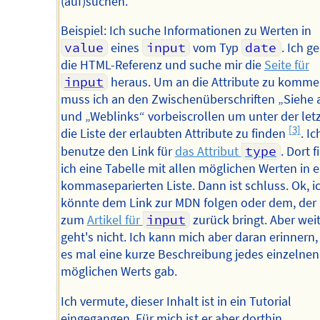
(auf)suchen.
Beispiel: Ich suche Informationen zu Werten in
value
eines
input
vom Typ
date
. Ich g
die HTML-Referenz und suche mir die
Seite für
input
heraus. Um an die Attribute zu komme
muss ich an den Zwischenüberschriften „Siehe 
und „Weblinks“ vorbeiscrollen um unter der let
[3]
die Liste der erlaubten Attribute zu finden
. Ic
benutze den Link für
das Attribut
type
. Dort 
ich eine Tabelle mit allen möglichen Werten in e
kommaseparierten Liste. Dann ist schluss. Ok, i
könnte dem Link zur MDN folgen oder dem, der
zum
Artikel für
input
zurück bringt. Aber wei
geht's nicht. Ich kann mich aber daran erinnern,
es mal eine kurze Beschreibung jedes einzelnen
möglichen Werts gab.
Ich vermute, dieser Inhalt ist in ein Tutorial
eingegangen. Für mich ist er aber dorthin