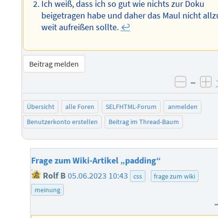
Ich weiß, dass ich so gut wie nichts zur Doku
beigetragen habe und daher das Maul nicht allz
weit aufreißen sollte.
↩︎
Beitrag melden
–
negati
po
Übersicht
alle Foren
SELFHTML-Forum
anmelden
Benutzerkonto erstellen
Beitrag im Thread-Baum
Frage zum Wiki-Artikel „padding“
Rolf B
05.06.2023 10:43
css
frage zum wiki
meinung