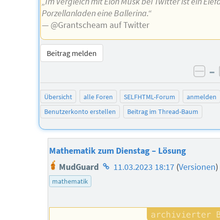
„Im Vergleich mit Elon Musk bei Twitter ist ein Elef
Porzellanladen eine Ballerina.“
— @Grantscheam auf Twitter
Beitrag melden
–
neg
Übersicht
alle Foren
SELFHTML-Forum
anmelden
Benutzerkonto erstellen
Beitrag im Thread-Baum
Mathematik zum Dienstag – Lösung
Homepage
MudGuard
11.03.2023 18:17
(
Versionen
)
des
mathematik
Autors