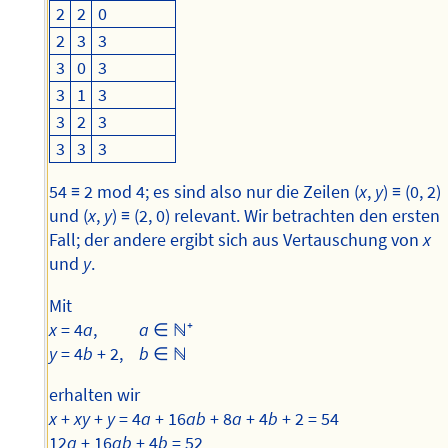
2
2
0
2
3
3
3
0
3
3
1
3
3
2
3
3
3
3
54 ≡ 2 mod 4; es sind also nur die Zeilen (
x
,
y
) ≡ (0, 2)
und (
x
,
y
) ≡ (2, 0) relevant. Wir betrachten den ersten
Fall; der andere ergibt sich aus Vertauschung von
x
und
y
.
Mit
x
= 4
a
,
a
∈ ℕ⁺
y
= 4
b
+ 2,
b
∈ ℕ
erhalten wir
x
+
xy
+
y
= 4
a
+ 16
ab
+ 8
a
+ 4
b
+ 2 = 54
12
a
+ 16
ab
+ 4
b
= 52