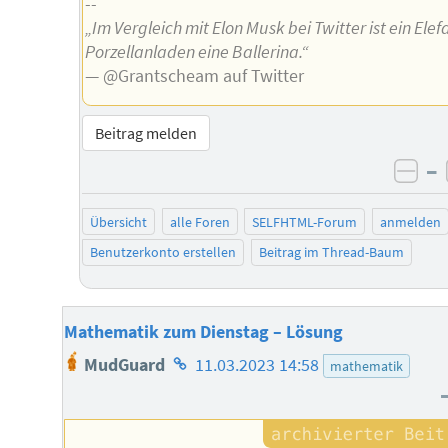
--
„Im Vergleich mit Elon Musk bei Twitter ist ein Elef
Porzellanladen eine Ballerina.“
— @Grantscheam auf Twitter
Beitrag melden
–
neg
Übersicht
alle Foren
SELFHTML-Forum
anmelden
Benutzerkonto erstellen
Beitrag im Thread-Baum
Mathematik zum Dienstag – Lösung
Homepage
MudGuard
11.03.2023 14:58
mathematik
des
Autors