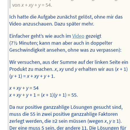
von
x
+
xy
+
y
= 54.
Ich hatte die Aufgabe zunächst gelöst, ohne mir das
Video anzuschauen. Dazu später mehr.
Einfacher geht’s wie auch im
Video
gezeigt
(7½ Minuten; kann man aber auch in doppelter
Geschwindigkeit ansehen, ohne was zu verpassen):
Wir versuchen, aus der Summe auf der linken Seite ein
Produkt zu machen.
x
,
xy
und
y
erhalten wir aus (
x
+ 1)
(
y
+ 1) =
x
+
xy
+
y
+ 1.
x
+
xy
+
y
= 54
x
+
xy
+
y
+ 1 = (
x
+ 1)(
y
+ 1) = 55.
Da nur positive ganzzahlige Lösungen gesucht sind,
muss die 55 in zwei positive ganzzahlige Faktoren
zerlegt werden, die ≥2 sein müssen (wegen
x
,
y
≥ 1).
Der eine muss 5 sein, der andere 11. Die Lösungen für