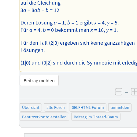
auf die Gleichung
3
a
+ 8
ab
+
b
= 12
Deren Lösung
a
= 1,
b
= 1 ergibt
x
= 4,
y
= 5.
Für
a
= 4,
b
= 0 bekommt man
x
= 16,
y
= 1.
Für den Fall (2|3) ergeben sich keine ganzzahligen
Lösungen.
(1|0) und (3|2) sind durch die Symmetrie mit erledig
Beitrag melden
–
negat
Übersicht
alle Foren
SELFHTML-Forum
anmelden
Benutzerkonto erstellen
Beitrag im Thread-Baum