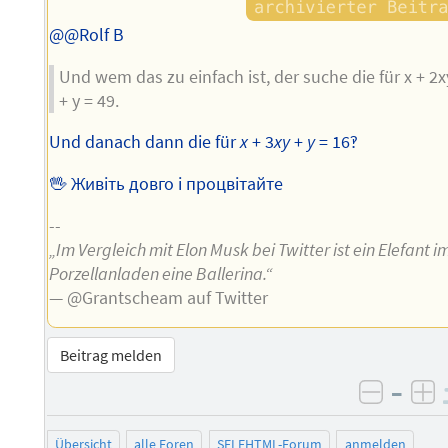
@@Rolf B
Und wem das zu einfach ist, der suche die für x + 2x
+ y = 49.
Und danach dann die für
x
+ 3
xy
+
y
= 16‽
🖖 Живіть довго і процвітайте
--
„Im Vergleich mit Elon Musk bei Twitter ist ein Elefant i
Porzellanladen eine Ballerina.“
— @Grantscheam auf Twitter
Beitrag melden
–
negati
po
Übersicht
alle Foren
SELFHTML-Forum
anmelden