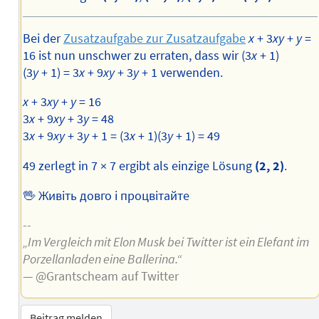
Bei der
Zusatzaufgabe zur Zusatzaufgabe
x
+ 3
xy
+
y
=
16 ist nun unschwer zu erraten, dass wir (3
x
+ 1)
(3
y
+ 1) = 3
x
+ 9
xy
+ 3
y
+ 1 verwenden.
x
+ 3
xy
+
y
= 16
3
x
+ 9
xy
+ 3
y
= 48
3
x
+ 9
xy
+ 3
y
+ 1 = (3
x
+ 1)(3
y
+ 1) = 49
49 zerlegt in 7 × 7 ergibt als einzige Lösung
(2, 2)
.
🖖 Живіть довго і процвітайте
--
„Im Vergleich mit Elon Musk bei Twitter ist ein Elefant im
Porzellanladen eine Ballerina.“
— @Grantscheam auf Twitter
Beitrag melden