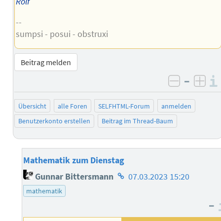
Rolf
--
sumpsi - posui - obstruxi
Beitrag melden
–
negativ 
posi
Übersicht
alle Foren
SELFHTML-Forum
anmelden
Benutzerkonto erstellen
Beitrag im Thread-Baum
Mathematik zum Dienstag
Homepage
Gunnar Bittersmann
07.03.2023 15:20
des
mathematik
Autors
–