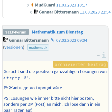
MudGuard
11.03.2023 18:17
0
Gunnar Bittersmann
11.03.2023 22:54
0
Mathematik zum Dienstag
SELF-Forum
Homepage
Gunnar Bittersmann
07.03.2023 09:04
des
(
Versionen
)
mathematik
Autors
–
I
Gesucht sind die positiven ganzzahligen Lösungen von
x
+
xy
+
y
= 54.
🖖 Живіть довго і процвітайте
PS: Lösungen wie immer bitte nicht hier posten,
sondern per DM (Post) an mich. Ich löse dann in ein
paar Tagen auf.