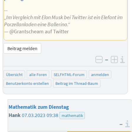
--
„Im Vergleich mit Elon Musk bei Twitter ist ein Elefant im
Porzellanladen eine Ballerina.“
— @Grantscheam auf Twitter
Beitrag melden
–
I
negativ be
posit
Übersicht
alle Foren
SELFHTML-Forum
anmelden
Benutzerkonto erstellen
Beitrag im Thread-Baum
Mathematik zum Dienstag
Hank
07.03.2023 09:38
mathematik
–