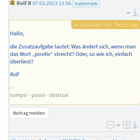
Rolf B
07.03.2023 11:56
mathematik
–
Hallo,
die Zusatzaufgabe lautet: Was ändert sich, wenn man
das Wort „positiv“ streicht? Oder, so wie ich, einfach
überliest?
Rolf
--
sumpsi - posui - obstruxi
Beitrag melden
–
negativ 
posi