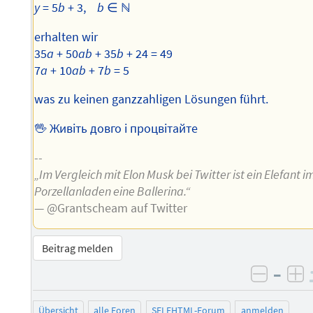
y
= 5
b
+ 3,
b
∈ ℕ
erhalten wir
35
a
+ 50
ab
+ 35
b
+ 24 = 49
7
a
+ 10
ab
+ 7
b
= 5
was zu keinen ganzzahligen Lösungen führt.
🖖 Живіть довго і процвітайте
--
„Im Vergleich mit Elon Musk bei Twitter ist ein Elefant i
Porzellanladen eine Ballerina.“
— @Grantscheam auf Twitter
Beitrag melden
–
negati
po
Übersicht
alle Foren
SELFHTML-Forum
anmelden