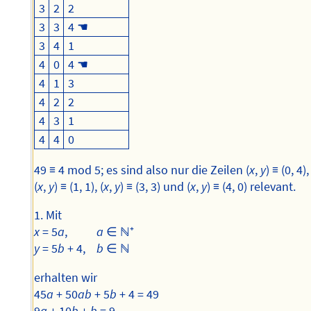
3
2
2
3
3
4 ☚
3
4
1
4
0
4 ☚
4
1
3
4
2
2
4
3
1
4
4
0
49 ≡ 4 mod 5; es sind also nur die Zeilen (
x
,
y
) ≡ (0, 4),
(
x
,
y
) ≡ (1, 1), (
x
,
y
) ≡ (3, 3) und (
x
,
y
) ≡ (4, 0) relevant.
1. Mit
x
= 5
a
,
a
∈ ℕ⁺
y
= 5
b
+ 4,
b
∈ ℕ
erhalten wir
45
a
+ 50
ab
+ 5
b
+ 4 = 49