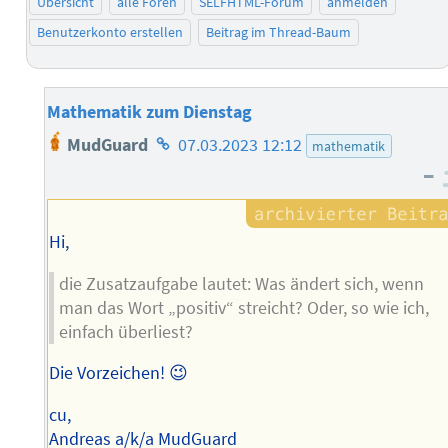
Übersicht
alle Foren
SELFHTML-Forum
anmelden
Benutzerkonto erstellen
Beitrag im Thread-Baum
Mathematik zum Dienstag
Homepage
MudGuard
07.03.2023 12:12
mathematik
des
–
Autors
Hi,
die Zusatzaufgabe lautet: Was ändert sich, wenn
man das Wort „positiv“ streicht? Oder, so wie ich,
einfach überliest?
Die Vorzeichen! 😉
cu,
Andreas a/k/a MudGuard