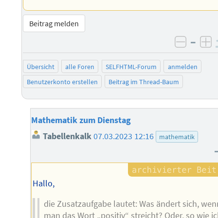
Beitrag melden
–
negati
po
Übersicht
alle Foren
SELFHTML-Forum
anmelden
Benutzerkonto erstellen
Beitrag im Thread-Baum
Mathematik zum Dienstag
Tabellenkalk
07.03.2023 12:16
mathematik
Hallo,
die Zusatzaufgabe lautet: Was ändert sich, wen
man das Wort „positiv“ streicht? Oder, so wie ic