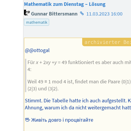
Mathematik zum Dienstag – Lösung
Homepage
Gunnar Bittersmann
11.03.2023 16:00
des
mathematik
Autors
@@ottogal
Für
x
+ 2
xy
+
y
= 49 funktioniert es aber auch m
4:
Weil 49 ≡ 1 mod 4 ist, findet man die Paare (0|1),
(2|3) und (3|2).
Stimmt. Die Tabelle hatte ich auch aufgestellt. 
Ahnung, warum ich da nicht weitergemacht hatt
🖖 Живіть довго і процвітайте