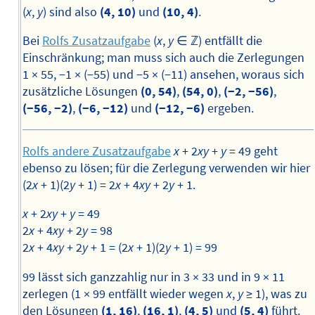
(
x
,
y
) sind also
(4, 10)
und
(10, 4)
.
Bei
Rolfs Zusatzaufgabe
(
x
,
y
∈ ℤ) entfällt die
Einschränkung; man muss sich auch die Zerlegungen
1 × 55, −1 × (−55) und −5 × (−11) ansehen, woraus sich
zusätzliche Lösungen
(0, 54)
,
(54, 0)
,
(−2, −56)
,
(−56, −2)
,
(−6, −12)
und
(−12, −6)
ergeben.
Rolfs andere Zusatzaufgabe
x
+ 2
xy
+
y
= 49 geht
ebenso zu lösen; für die Zerlegung verwenden wir hier
(2
x
+ 1)(2
y
+ 1) = 2
x
+ 4
xy
+ 2
y
+ 1.
x
+ 2
xy
+
y
= 49
2
x
+ 4
xy
+ 2
y
= 98
2
x
+ 4
xy
+ 2
y
+ 1 = (2
x
+ 1)(2
y
+ 1) = 99
99 lässt sich ganzzahlig nur in 3 × 33 und in 9 × 11
zerlegen (1 × 99 entfällt wieder wegen
x
,
y
≥ 1), was zu
den Lösungen
(1, 16)
,
(16, 1)
,
(4, 5)
und
(5, 4)
führt.