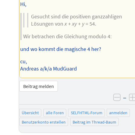
Hi,
Gesucht sind die positiven ganzzahligen
Lösungen von
x
+
xy
+
y
= 54.
Wir betrachen die Gleichung modulo 4:
und wo kommt die magische 4 her?
cu,
Andreas a/k/a MudGuard
Beitrag melden
–
negat
Übersicht
alle Foren
SELFHTML-Forum
anmelden
Benutzerkonto erstellen
Beitrag im Thread-Baum