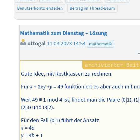
Benutzerkonto erstellen
Beitrag im Thread-Baum
Mathematik zum Dienstag – Lösung
ottogal
11.03.2023 14:54
mathematik
Gute Idee, mit Restklassen zu rechnen.
Für
x
+ 2
xy
+
y
= 49 funktioniert es aber auch mit m
Weil 49 ≡ 1 mod 4 ist, findet man die Paare (0|1), (1|
(2|3) und (3|2).
Für den Fall (0|1) führt der Ansatz
x
= 4
a
y
= 4
b
+ 1