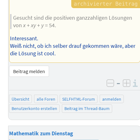
Gesucht sind die positiven ganzzahligen Lösungen
von
x
+
xy
+
y
= 54.
Interessant.
Weiß nicht, ob ich selber drauf gekommen wäre, aber
die Lösung ist cool.
Beitrag melden
–
negativ 
posi
Übersicht
alle Foren
SELFHTML-Forum
anmelden
Benutzerkonto erstellen
Beitrag im Thread-Baum
Mathematik zum Dienstag