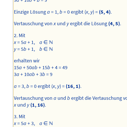
9
a
+ 10
b
+
b
= 9
Einzige Lösung
a
= 1,
b
= 0 ergibt (
x
,
y
) =
(5, 4)
.
Vertauschung von
x
und
y
ergibt die Lösung
(4, 5)
.
2. Mit
x
= 5
a
+ 1,
a
∈ ℕ
y
= 5
b
+ 1,
b
∈ ℕ
erhalten wir
15
a
+ 50
ab
+ 15
b
+ 4 = 49
3
a
+ 10
ab
+ 3
b
= 9
a
= 3,
b
= 0 ergibt (
x
,
y
) =
(16, 1)
.
Vertauschung von
a
und
b
ergibt die Vertauschung v
x
und
y
(1, 16)
.
3. Mit
x
= 5
a
+ 3,
a
∈ ℕ