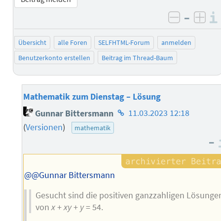
–
negativ 
posi
Übersicht
alle Foren
SELFHTML-Forum
anmelden
Benutzerkonto erstellen
Beitrag im Thread-Baum
Mathematik zum Dienstag – Lösung
Homepage
Gunnar Bittersmann
11.03.2023 12:18
des
(
Versionen
)
mathematik
Autors
–
@@Gunnar Bittersmann
Gesucht sind die positiven ganzzahligen Lösunge
von
x
+
xy
+
y
= 54.