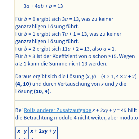
3
a
+ 4
ab
+
b
= 13
Für
b
= 0 ergibt sich 3
a
= 13, was zu keiner
ganzzahligen Lösung führt.
Für
b
= 1 ergibt sich 7
a
+ 1 = 13, was zu keiner
ganzzahligen Lösung führt.
Für
b
= 2 ergibt sich 11
a
+ 2 = 13, also
a
= 1.
Für
b
≥ 3 ist der Koeffizient von
a
schon ≥15. Wegen
a
≥ 1 kann die Summe nicht 13 werden.
Daraus ergibt sich die Lösung (
x
,
y
) = (4 × 1, 4 × 2 + 2) 
(4, 10)
und durch Vertauschung von
x
und
y
die
Lösung
(10, 4)
.
Bei
Rolfs anderer Zusatzaufgabe
x
+ 2
xy
+
y
= 49 hilft
die Betrachtung modulo 4 nicht weiter, aber modulo 
x
y
x
+ 2
xy
+
y