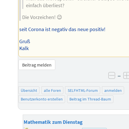
einfach überliest?
Die Vorzeichen! 😉
seit Corona ist negativ das neue positiv!
Gruß
Kalk
Beitrag melden
–
negat
Übersicht
alle Foren
SELFHTML-Forum
anmelden
Benutzerkonto erstellen
Beitrag im Thread-Baum
Mathematik zum Dienstag