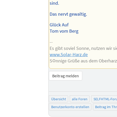
sind.
Das nervt gewaltig.
Glück Auf
Tom vom Berg
--
Es gibt soviel Sonne, nutzen wir si
www.Solar-Harz.de
S☼nnige Grüße aus dem Oberhar
Beitrag melden
Übersicht
alle Foren
SELFHTML-For
Benutzerkonto erstellen
Beitrag im T