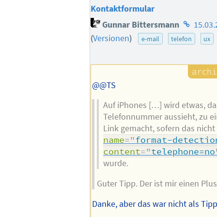
Kontaktformular
Homepag
Gunnar Bittersmann
15.03.
des
(
Versionen
)
e-mail
telefon
ux
Autors
@@TS
Auf iPhones […] wird etwas, d
Telefonnummer aussieht, zu e
Link gemacht, sofern das nich
name
=
"
format-detectio
content
=
"
telephone=no
wurde.
Guter Tipp. Der ist mir einen Plus
Danke, aber das war nicht als Tip