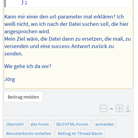
Kann mir einer den url-parameter mal erklären? Ich
weiß nicht, wo ich nach der Datei suchen soll, die hier
angesprochen wird.
Mein Ziel wäre, die Datei dann zu ersetzen, die mail, zu
versenden und eine success-Antwort zurück zu
senden.
Wie gehe ich da vor?
Jörg
Beitrag melden
–
I
negativ be
posit
Übersicht
alle Foren
SELFHTML-Forum
anmelden
Benutzerkonto erstellen
Beitrag im Thread-Baum