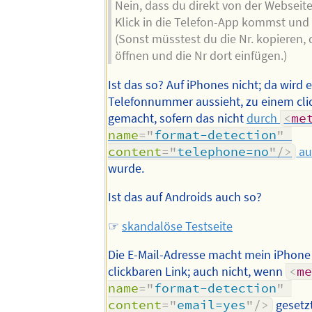
Nein, dass du direkt von der Webseit
Klick in die Telefon-App kommst und 
(Sonst müsstest du die Nr. kopieren, 
öffnen und die Nr dort einfügen.)
Ist das so? Auf iPhones nicht; da wird 
Telefonnummer aussieht, zu einem cli
gemacht, sofern das nicht
durch
<
me
name
=
"
format-detection
"
content
=
"
telephone=no
"
/>
au
wurde.
Ist das auf Androids auch so?
☞
skandalöse Testseite
Die E-Mail-Adresse macht mein iPhone
clickbaren Link; auch nicht, wenn
<
m
name
=
"
format-detection
"
content
=
"
email=yes
"
/>
gesetzt