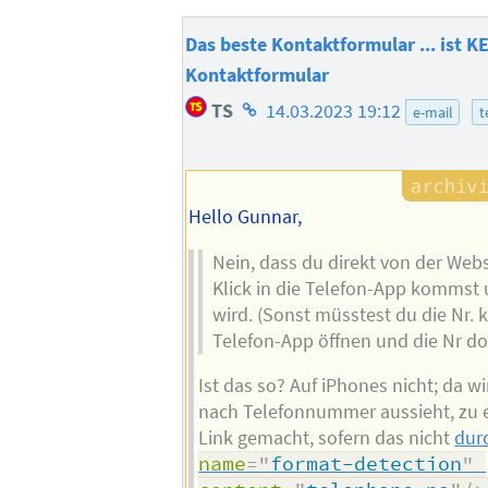
Das beste Kontaktformular ... ist K
Kontaktformular
Homepage
TS
14.03.2023 19:12
e-mail
t
des
Autors
Hello Gunnar,
Nein, dass du direkt von der Web
Klick in die Telefon-App kommst
wird. (Sonst müsstest du die Nr. 
Telefon-App öffnen und die Nr dor
Ist das so? Auf iPhones nicht; da w
nach Telefonnummer aussieht, zu 
Link gemacht, sofern das nicht
dur
name
=
"
format-detection
"