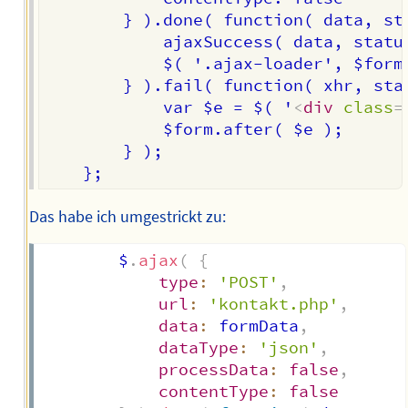
		} ).done( function( data, status, xhr ) {

			ajaxSuccess( data, status, xhr, $form );

			$( '.ajax-loader', $form ).removeClass( 'is-active' );

		} ).fail( function( xhr, status, error ) {

			var $e = $( '
<
div
class
=
			$form.after( $e );

		} );

Das habe ich umgestrickt zu:
		$
.
ajax
(
{
type
:
'POST'
,
url
:
'kontakt.php'
,
data
:
 formData
,
dataType
:
'json'
,
processData
:
false
,
contentType
:
false