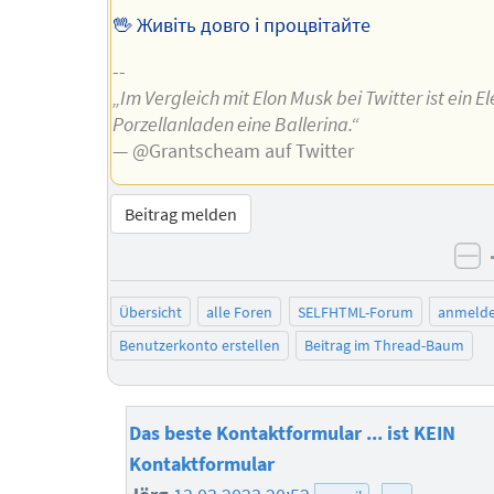
🖖 Живіть довго і процвітайте
--
„Im Vergleich mit Elon Musk bei Twitter ist ein E
Porzellanladen eine Ballerina.“
— @Grantscheam auf Twitter
Beitrag melden
ne
Übersicht
alle Foren
SELFHTML-Forum
anmeld
Benutzerkonto erstellen
Beitrag im Thread-Baum
Das beste Kontaktformular ... ist KEIN
Kontaktformular