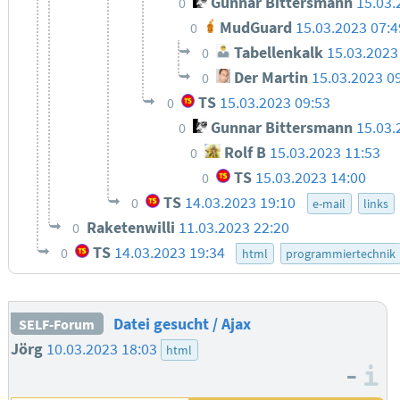
Gunnar Bittersmann
15.03.
0
MudGuard
15.03.2023 07:4
0
Tabellenkalk
15.03.2023
0
Der Martin
15.03.2023 0
0
TS
15.03.2023 09:53
0
Gunnar Bittersmann
15.03.
0
Rolf B
15.03.2023 11:53
0
TS
15.03.2023 14:00
0
TS
14.03.2023 19:10
0
e-mail
links
Raketenwilli
11.03.2023 22:20
0
TS
14.03.2023 19:34
0
html
programmiertechnik
Datei gesucht / Ajax
SELF-Forum
Jörg
10.03.2023 18:03
html
–
I