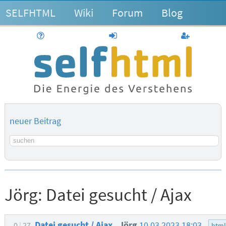
SELFHTML
Wiki
Forum
Blog
Hilfe
anmelden
Benutzerk
neuer Beitrag
Suchbegriff
Jörg:
Datei gesucht / Ajax
Datei gesucht / Ajax
Jörg
10.03.2023 18:03
0
27
htm