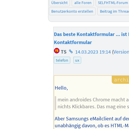
Übersicht
alle Foren
SELFHTML-Forum
Benutzerkonto erstellen
Beitrag im Thre
Das beste Kontaktformular ... ist
Kontaktformular
Homepage
TS
14.03.2023 19:14
(
Versio
des
telefon
ux
Autors
Hello,
mein androides Chrome macht au
nichts Klickbares. Das mag eine s
Aber Samsungs eMailclient auf de
unabhängig davon, ob es HTML-Mai