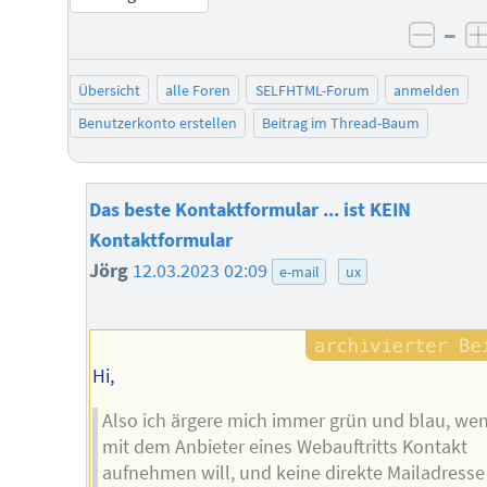
–
negat
Übersicht
alle Foren
SELFHTML-Forum
anmelden
Benutzerkonto erstellen
Beitrag im Thread-Baum
Das beste Kontaktformular ... ist KEIN
Kontaktformular
Jörg
12.03.2023 02:09
e-mail
ux
Hi,
Also ich ärgere mich immer grün und blau, wen
mit dem Anbieter eines Webauftritts Kontakt
aufnehmen will, und keine direkte Mailadresse 