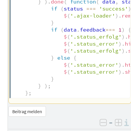
}
)
.
done
(
function
(
data
,
 st
if
(
status 
===
'success'
$
(
'.ajax-loader'
)
.
re
}
if
(
data
.
feedback
===
1
)
$
(
'.status_erfolg'
)
.
$
(
'.status_error'
)
.
h
$
(
'.status_erfolg'
)
.
}
else
{
$
(
'.status_error'
)
.
h
$
(
'.status_error'
)
.
s
}
}
)
;
}
;
Beitrag melden
–
negativ 
posi