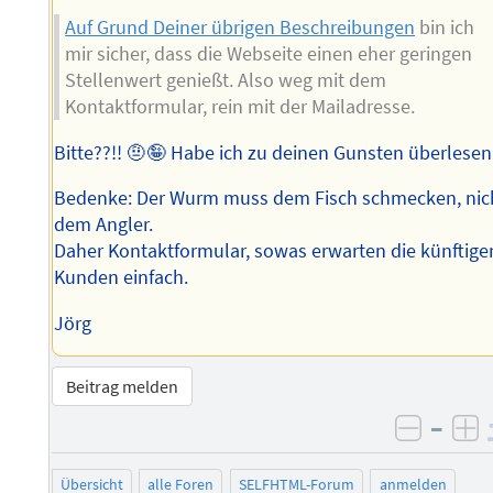
Auf Grund Deiner übrigen Beschreibungen
bin ich
mir sicher, dass die Webseite einen eher geringen
Stellenwert genießt. Also weg mit dem
Kontaktformular, rein mit der Mailadresse.
Bitte??!! 🤨🤪 Habe ich zu deinen Gunsten überlesen
Bedenke: Der Wurm muss dem Fisch schmecken, nic
dem Angler.
Daher Kontaktformular, sowas erwarten die künftige
Kunden einfach.
Jörg
Beitrag melden
–
negati
po
Übersicht
alle Foren
SELFHTML-Forum
anmelden