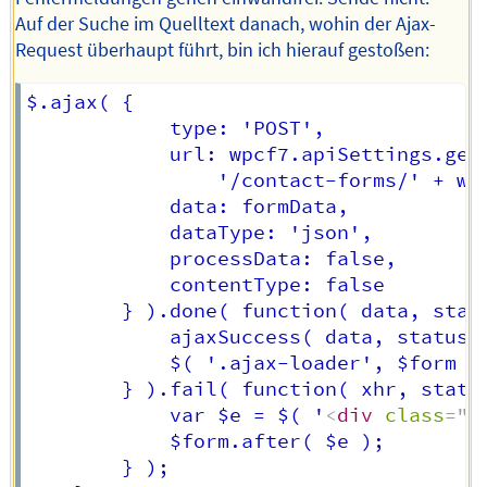
Auf der Suche im Quelltext danach, wohin der Ajax-
Request überhaupt führt, bin ich hierauf gestoßen:
$.ajax( {

			type: 'POST',

			url: wpcf7.apiSettings.getRoute(

				'/contact-forms/' + wpcf7.getId( $form ) + '/feedback' ),

			data: formData,

			dataType: 'json',

			processData: false,

			contentType: false

		} ).done( function( data, status, xhr ) {

			ajaxSuccess( data, status, xhr, $form );

			$( '.ajax-loader', $form ).removeClass( 'is-active' );

		} ).fail( function( xhr, status, error ) {

			var $e = $( '
<
div
class
=
"
a
			$form.after( $e );

		} );
