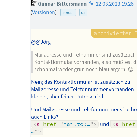
Homepage
Gunnar Bittersmann
12.03.2023 19:26
des
(
Versionen
)
e-mail
ux
Autors
@@Jörg
Mailadresse und Telnummer sind zusätzlic
Kontaktformular vorhanden, also müßtest d
schonmal weder grün noch blau ärgern. 😉
Nein; das Kontaktformular ist zusätzlich zu
Mailadresse und Telefonnummer vorhanden. 
kleiner, aber feiner Unterschied.
Und Mailadresse und Telefonnummer sind hof
auch Links?
<
a
href
=
"
mailto:…
"
>
und
<
a
href
…
"
>