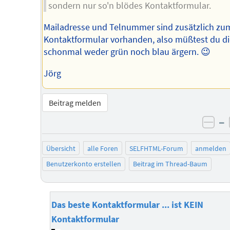
sondern nur so'n blödes Kontaktformular.
Mailadresse und Telnummer sind zusätzlich zu
Kontaktformular vorhanden, also müßtest du d
schonmal weder grün noch blau ärgern. 😉
Jörg
Beitrag melden
–
neg
Übersicht
alle Foren
SELFHTML-Forum
anmelden
Benutzerkonto erstellen
Beitrag im Thread-Baum
Das beste Kontaktformular ... ist KEIN
Kontaktformular