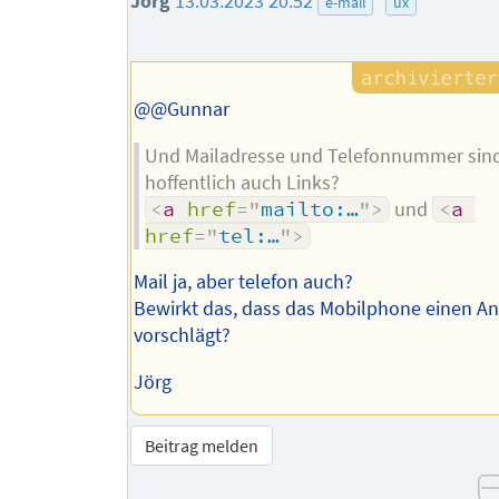
Jörg
13.03.2023 20:52
e-mail
ux
@@Gunnar
Und Mailadresse und Telefonnummer sin
hoffentlich auch Links?
<
a
href
=
"
mailto:…
"
>
und
<
a
href
=
"
tel:…
"
>
Mail ja, aber telefon auch?
Bewirkt das, dass das Mobilphone einen An
vorschlägt?
Jörg
Beitrag melden