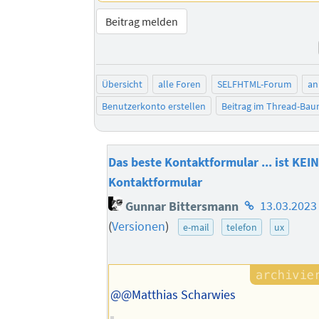
Beitrag melden
Übersicht
alle Foren
SELFHTML-Forum
an
Benutzerkonto erstellen
Beitrag im Thread-Ba
Das beste Kontaktformular ... ist KEI
Kontaktformular
Homepage
Gunnar Bittersmann
13.03.2023
des
(
Versionen
)
e-mail
telefon
ux
Autors
@@Matthias Scharwies