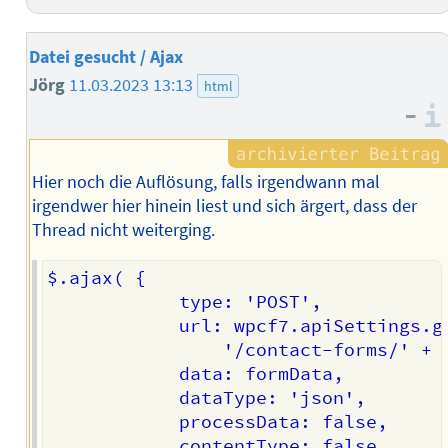
Datei gesucht / Ajax
Jörg
11.03.2023 13:13
html
–
Hier noch die Auflösung, falls irgendwann mal
irgendwer hier hinein liest und sich ärgert, dass der
Thread nicht weiterging.
$.ajax( {

			type: 'POST',

			url: wpcf7.apiSettings.getRoute(

				'/contact-forms/' + wpcf7.getId( $form ) + '/feedback' ),

			data: formData,

			dataType: 'json',

			processData: false,

			contentType: false
