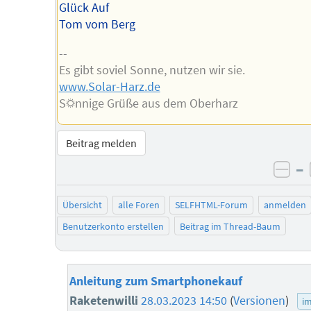
Glück Auf
Tom vom Berg
--
Es gibt soviel Sonne, nutzen wir sie.
www.Solar-Harz.de
S☼nnige Grüße aus dem Oberharz
Beitrag melden
–
neg
Übersicht
alle Foren
SELFHTML-Forum
anmelden
Benutzerkonto erstellen
Beitrag im Thread-Baum
Anleitung zum Smartphonekauf
Raketenwilli
28.03.2023 14:50
(
Versionen
)
im