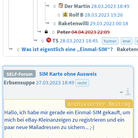
Der Martin
28.03.2023 18:49
0
Rolf B
28.03.2023 19:26
0
Raketenwilli
29.03.2023 00:18
0
Peter
04.04.2023 22:09
0
TS
28.03.2023 18:45
0
humor
imei
Was ist eigentlich eine „Einmal-SIM“?
Raketenw
0
SIM Karte ohne Ausweis
SELF-Forum
Erbsensuppe
27.03.2023 18:49
recht
–
I
Hallo, ich habe mir gerade ein Einmal-SIM gekauft, um
mich bei eBay-Kleinanzeigen zu registrieren und ein
paar neue Mailadressen zu sichern... ;-)