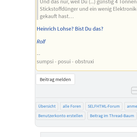
Und das nur, weil Du (...) günstig 4 Tonnen
Stickstoffdünger und ein wenig Elektroni
gekauft hast…
Heinrich Lohse? Bist Du das?
Rolf
--
sumpsi - posui - obstruxi
Beitrag melden
Übersicht
alle Foren
SELFHTML-Forum
anme
Benutzerkonto erstellen
Beitrag im Thread-Baum