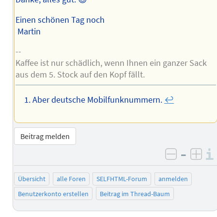
Einen schönen Tag noch
Martin
--
Kaffee ist nur schädlich, wenn Ihnen ein ganzer Sack
aus dem 5. Stock auf den Kopf fällt.
Aber deutsche Mobilfunknummern.
↩︎
Beitrag melden
–
negativ 
posi
Übersicht
alle Foren
SELFHTML-Forum
anmelden
Benutzerkonto erstellen
Beitrag im Thread-Baum