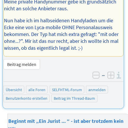
Meine private Handynummer gebe ich grundsätzlich
nicht an solche Anbieter raus.
Nun habe ich im halbseidenen Handyladen um die
Ecke eine von Lyca-mobile OHNE Personalausweis
bekommen. Der Typ hat mich extra gefragt: "mit oder
ohne...?". Mir ist das nur recht, aber ich wollte ich mal
wissen, ob das eigentlich legal ist. ;-)
Beitrag melden
–
I
negativ be
posit
Übersicht
alle Foren
SELFHTML-Forum
anmelden
Benutzerkonto erstellen
Beitrag im Thread-Baum
Beginnt mit „Ein Jurist ... “ - ist aber trotzdem kein