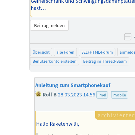
Gefrierschrank und Schwingungsdämmplatte
hast…
Beitrag melden
ne
Übersicht
alle Foren
SELFHTML-Forum
anmeld
Benutzerkonto erstellen
Beitrag im Thread-Baum
Anleitung zum Smartphonekauf
Rolf B
28.03.2023 14:56
imei
mobile
Hallo Raketenwilli,