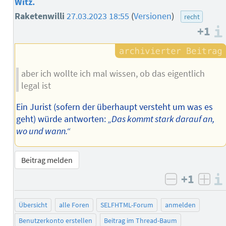
Witz.
Raketenwilli
27.03.2023 18:55
(
Versionen
)
recht
+1
aber ich wollte ich mal wissen, ob das eigentlich
legal ist
Ein Jurist (sofern der überhaupt versteht um was es
geht) würde antworten:
„Das kommt stark darauf an,
wo und wann.“
Beitrag melden
+1
negativ b
posi
Übersicht
alle Foren
SELFHTML-Forum
anmelden
Benutzerkonto erstellen
Beitrag im Thread-Baum