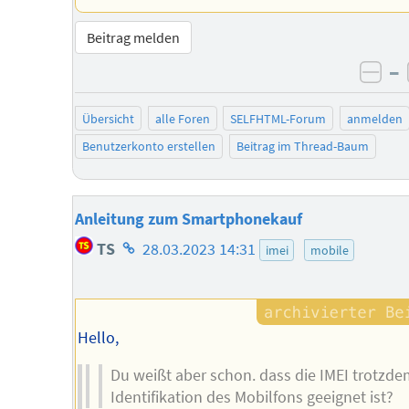
Beitrag melden
–
neg
Übersicht
alle Foren
SELFHTML-Forum
anmelden
Benutzerkonto erstellen
Beitrag im Thread-Baum
Anleitung zum Smartphonekauf
Homepage
TS
28.03.2023 14:31
imei
mobile
des
Autors
Hello,
Du weißt aber schon. dass die IMEI trotzde
Identifikation des Mobilfons geeignet ist?