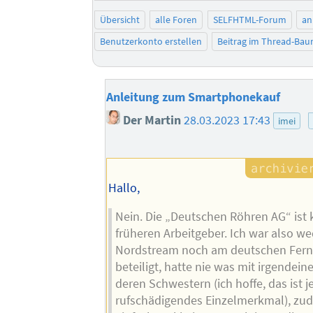
Übersicht
alle Foren
SELFHTML-Forum
an
Benutzerkonto erstellen
Beitrag im Thread-Ba
Anleitung zum Smartphonekauf
Der Martin
28.03.2023 17:43
imei
Hallo,
Nein. Die „Deutschen Röhren AG“ ist 
früheren Arbeitgeber. Ich war also we
Nordstream noch am deutschen Fer
beteiligt, hatte nie was mit irgendein
deren Schwestern (ich hoffe, das ist je
rufschädigendes Einzelmerkmal), zu