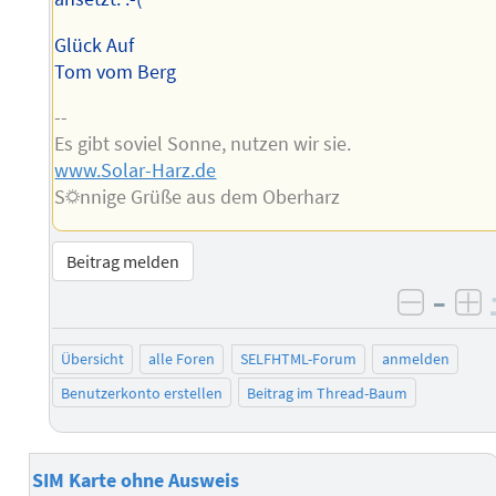
Glück Auf
Tom vom Berg
--
Es gibt soviel Sonne, nutzen wir sie.
www.Solar-Harz.de
S☼nnige Grüße aus dem Oberharz
Beitrag melden
–
negati
po
Übersicht
alle Foren
SELFHTML-Forum
anmelden
Benutzerkonto erstellen
Beitrag im Thread-Baum
SIM Karte ohne Ausweis