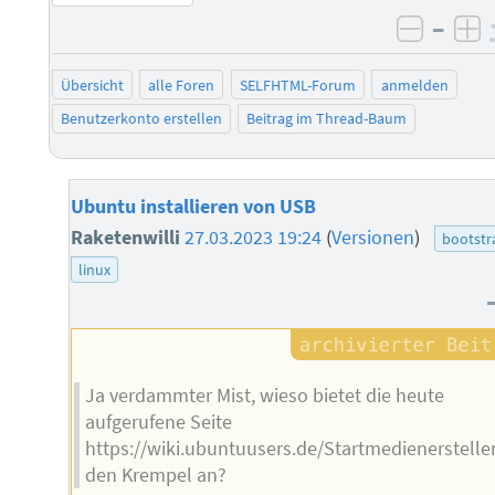
–
negati
po
Übersicht
alle Foren
SELFHTML-Forum
anmelden
Benutzerkonto erstellen
Beitrag im Thread-Baum
Ubuntu installieren von USB
Raketenwilli
27.03.2023 19:24
(
Versionen
)
bootstr
linux
Ja verdammter Mist, wieso bietet die heute
aufgerufene Seite
https://wiki.ubuntuusers.de/Startmedienersteller
den Krempel an?