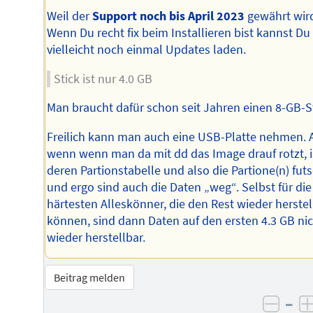
Weil der
Support noch bis April 2023
gewährt wir
Wenn Du recht fix beim Installieren bist kannst Du
vielleicht noch einmal Updates laden.
Stick ist nur 4.0 GB
Man braucht dafür schon seit Jahren einen 8-GB-St
Freilich kann man auch eine USB-Platte nehmen. 
wenn wenn man da mit dd das Image drauf rotzt, i
deren Partionstabelle und also die Partione(n) fut
und ergo sind auch die Daten „weg“. Selbst für die
härtesten Alleskönner, die den Rest wieder herste
können, sind dann Daten auf den ersten 4.3 GB ni
wieder herstellbar.
Beitrag melden
–
negat