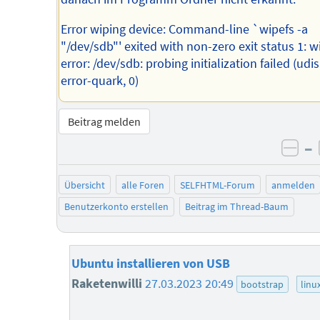
Error wiping device: Command-line `wipefs -a
"/dev/sdb"' exited with non-zero exit status 1: w
error: /dev/sdb: probing initialization failed (udi
error-quark, 0)
Beitrag melden
–
neg
Übersicht
alle Foren
SELFHTML-Forum
anmelden
Benutzerkonto erstellen
Beitrag im Thread-Baum
Ubuntu installieren von USB
Raketenwilli
27.03.2023 20:49
bootstrap
linu