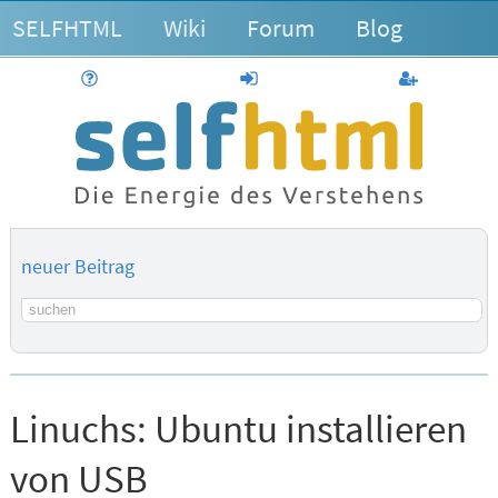
SELFHTML
Wiki
Forum
Blog
Hilfe
anmelden
Benutzerk
neuer Beitrag
Suchbegriff
Linuchs:
Ubuntu installieren
von USB