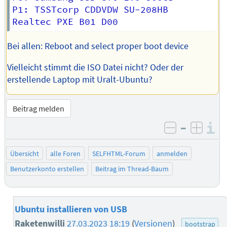
P1: TSSTcorp CDDVDW SU-208HB

Bei allen: Reboot and select proper boot device
Vielleicht stimmt die ISO Datei nicht? Oder der
erstellende Laptop mit Uralt-Ubuntu?
Beitrag melden
–
I
negativ be
posit
Übersicht
alle Foren
SELFHTML-Forum
anmelden
Benutzerkonto erstellen
Beitrag im Thread-Baum
Ubuntu installieren von USB
Raketenwilli
27.03.2023 18:19
(
Versionen
)
bootstrap