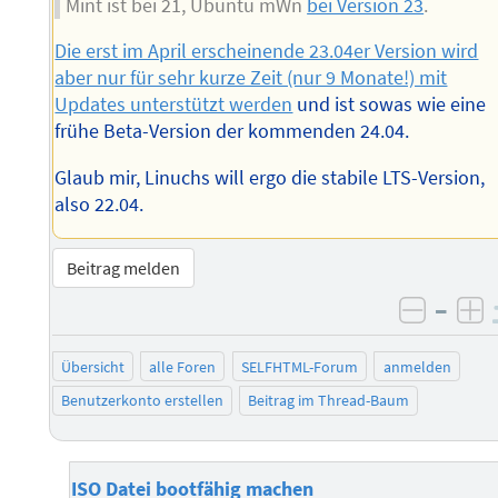
Mint ist bei 21, Ubuntu mWn
bei Version 23
.
Die erst im April erscheinende 23.04er Version wird
aber nur für sehr kurze Zeit (nur 9 Monate!) mit
Updates unterstützt werden
und ist sowas wie eine
frühe Beta-Version der kommenden 24.04.
Glaub mir, Linuchs will ergo die stabile LTS-Version,
also 22.04.
Beitrag melden
–
negati
po
Übersicht
alle Foren
SELFHTML-Forum
anmelden
Benutzerkonto erstellen
Beitrag im Thread-Baum
ISO Datei bootfähig machen