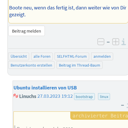
Boote neu, wenn das fertig ist, dann weiter wie von Dir
gezeigt.
Beitrag melden
–
negativ 
posi
Übersicht
alle Foren
SELFHTML-Forum
anmelden
Benutzerkonto erstellen
Beitrag im Thread-Baum
Ubuntu installieren von USB
Linuchs
27.03.2023 19:12
bootstrap
linux
–