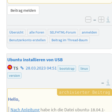
Beitrag melden
–
negativ 
posi
Übersicht
alle Foren
SELFHTML-Forum
anmelden
Benutzerkonto erstellen
Beitrag im Thread-Baum
Ubuntu installieren von USB
Homepage
TS
28.03.2023 04:51
bootstrap
linux
des
version
Autors
–
Hello,
Nach Anleitung
habe ich die Datei ubuntu-18.04.1-