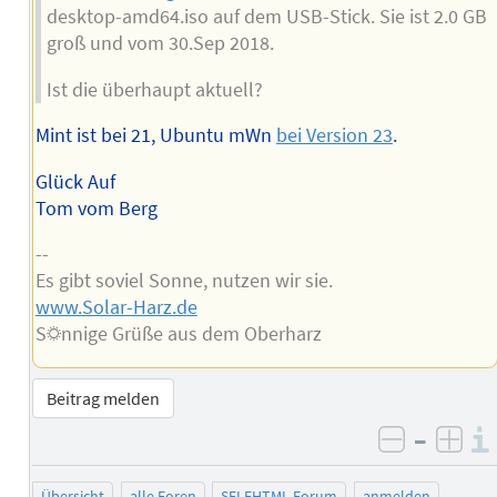
desktop-amd64.iso auf dem USB-Stick. Sie ist 2.0 GB
groß und vom 30.Sep 2018.
Ist die überhaupt aktuell?
Mint ist bei 21, Ubuntu mWn
bei Version 23
.
Glück Auf
Tom vom Berg
--
Es gibt soviel Sonne, nutzen wir sie.
www.Solar-Harz.de
S☼nnige Grüße aus dem Oberharz
Beitrag melden
–
negativ 
posi
Übersicht
alle Foren
SELFHTML-Forum
anmelden