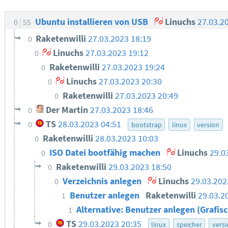
Ubuntu installieren von USB
Linuchs
27.03.2
0
55
Raketenwilli
27.03.2023 18:19
0
Linuchs
27.03.2023 19:12
0
Raketenwilli
27.03.2023 19:24
0
Linuchs
27.03.2023 20:30
0
Raketenwilli
27.03.2023 20:49
0
Der Martin
27.03.2023 18:46
0
TS
28.03.2023 04:51
0
bootstrap
linux
version
Raketenwilli
28.03.2023 10:03
0
ISO Datei bootfähig machen
Linuchs
29.0
0
Raketenwilli
29.03.2023 18:50
0
Verzeichnis anlegen
Linuchs
29.03.202
0
Benutzer anlegen
Raketenwilli
29.03.2
1
Alternative: Benutzer anlegen (Grafis
1
TS
29.03.2023 20:35
0
linux
speicher
vers