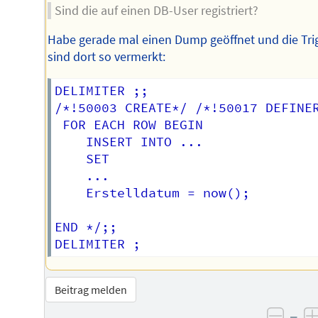
Sind die auf einen DB-User registriert?
Habe gerade mal einen Dump geöffnet und die Tri
sind dort so vermerkt:
DELIMITER ;;

/*!50003 CREATE*/ /*!50017 DEFINER
 FOR EACH ROW BEGIN

    INSERT INTO ... 

    SET 

    ...

    Erstelldatum = now();

END */;;

Beitrag melden
–