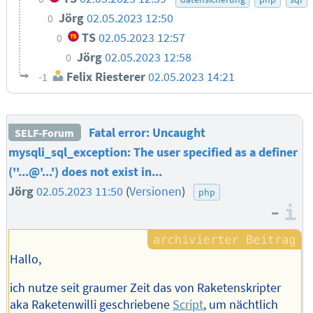
Jörg
02.05.2023 12:50
0
TS
02.05.2023 12:57
0
Jörg
02.05.2023 12:58
0
Felix Riesterer
02.05.2023 14:21
-1
Fatal error: Uncaught
SELF-Forum
mysqli_sql_exception: The user specified as a definer
(''...@'...') does not exist in...
Jörg
02.05.2023 11:50
(
Versionen
)
php
–
I
Hallo,
ich nutze seit graumer Zeit das von Raketenskripter
aka Raketenwilli geschriebene
Script
, um nächtlich