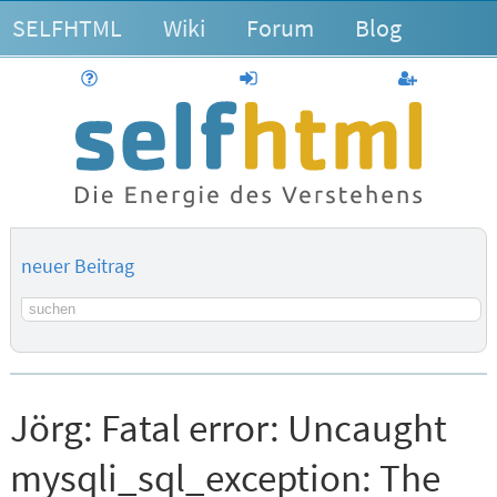
SELFHTML
Wiki
Forum
Blog
Hilfe
anmelden
Benutzerk
neuer Beitrag
Suchbegriff
Jörg:
Fatal error: Uncaught
mysqli_sql_exception: The