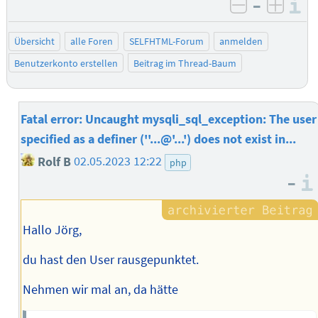
–
I
negativ be
posit
Übersicht
alle Foren
SELFHTML-Forum
anmelden
Benutzerkonto erstellen
Beitrag im Thread-Baum
Fatal error: Uncaught mysqli_sql_exception: The user
specified as a definer (''...@'...') does not exist in...
Rolf B
02.05.2023 12:22
php
–
Hallo Jörg,
du hast den User rausgepunktet.
Nehmen wir mal an, da hätte