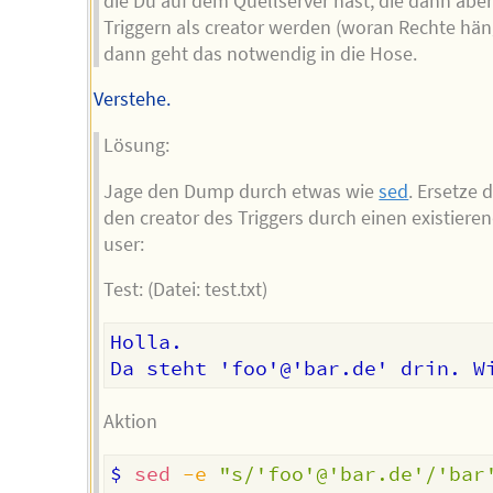
die Du auf dem Quellserver hast, die dann aber
Triggern als creator werden (woran Rechte hän
dann geht das notwendig in die Hose.
Verstehe.
Lösung:
Jage den Dump durch etwas wie
sed
. Ersetze 
den creator des Triggers durch einen existiere
user:
Test: (Datei: test.txt)
Holla.

Aktion
$ 
sed
-e
"s/'foo'@'bar.de'/'bar