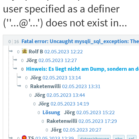
user specified as a definer
(''...@'...') does not exist in...
Fatal error: Uncaught mysqli_sql_exception: The use
0
16
Rolf B
02.05.2023 12:22
0
Jörg
02.05.2023 12:27
0
Hinweis: Es liegt nicht am Dump, sondern an 
0
Jörg
02.05.2023 13:14
0
Raketenwilli
02.05.2023 13:31
0
Jörg
02.05.2023 13:44
0
Jörg
02.05.2023 14:19
0
Lösung
Jörg
02.05.2023 15:22
0
Raketenwilli
02.05.2023 17:29
0
Jörg
02.05.2023 20:27
0
TS
02.05.2023 12:39
0
datensicherung
php
sql