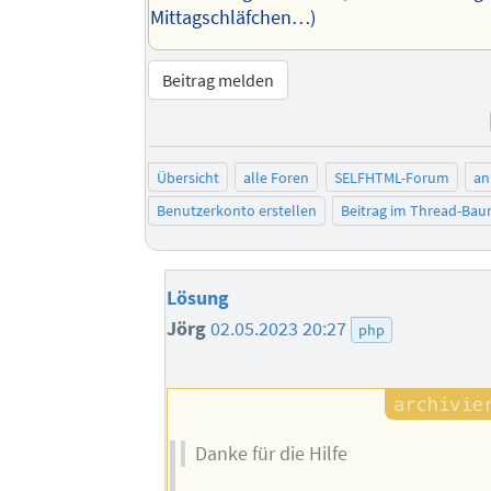
Mittagschläfchen…)
Beitrag melden
Übersicht
alle Foren
SELFHTML-Forum
an
Benutzerkonto erstellen
Beitrag im Thread-Ba
Lösung
Jörg
02.05.2023 20:27
php
Danke für die Hilfe