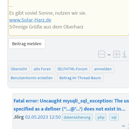
--
Es gibt soviel Sonne, nutzen wir sie.
www.Solar-Harz.de
S☼nnige Grüße aus dem Oberharz
Beitrag melden
–
negativ 
posi
Übersicht
alle Foren
SELFHTML-Forum
anmelden
Benutzerkonto erstellen
Beitrag im Thread-Baum
Fatal error: Uncaught mysqli_sql_exception: The us
specified as a definer (''...@'...') does not exist in...
Jörg
02.05.2023 12:50
datensicherung
php
sql
–