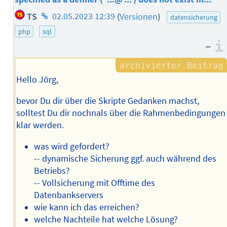
Homepage
TS
02.05.2023 12:39
(
Versionen
)
datensicherung
des
php
sql
Autors
–
Hello Jörg,
bevor Du dir über die Skripte Gedanken machst,
solltest Du dir nochnals über die Rahmenbedingungen
klar werden.
was wird gefordert?
-- dynamische Sicherung ggf. auch während des
Betriebs?
-- Vollsicherung mit Offtime des
Datenbankservers
wie kann ich das erreichen?
welche Nachteile hat welche Lösung?