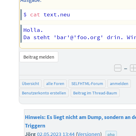
Ausgabe:
$ 
cat
Holla.

Beitrag melden
–
negat
Übersicht
alle Foren
SELFHTML-Forum
anmelden
Benutzerkonto erstellen
Beitrag im Thread-Baum
Hinweis: Es liegt nicht am Dump, sondern an d
Triggern
Jörg
02.05.2023 13:44
(
Versionen
)
php