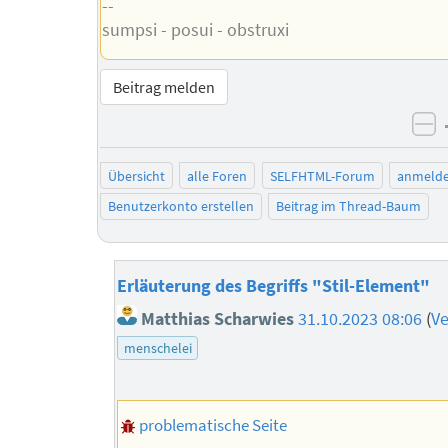
--
sumpsi - posui - obstruxi
Beitrag melden
ne
Übersicht
alle Foren
SELFHTML-Forum
anmeld
Benutzerkonto erstellen
Beitrag im Thread-Baum
Erläuterung des Begriffs "Stil-Element"
Matthias Scharwies
31.10.2023 08:06
(
Ve
menschelei
problematische Seite