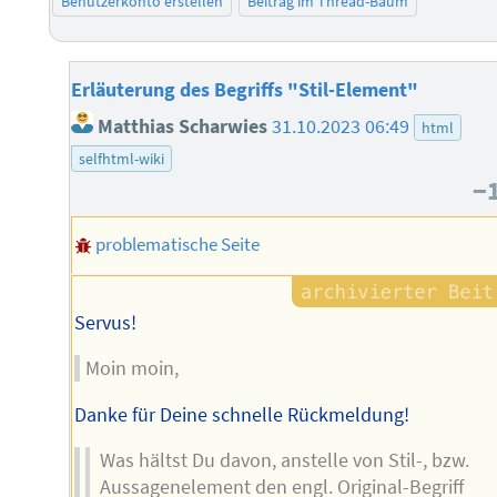
Benutzerkonto erstellen
Beitrag im Thread-Baum
Erläuterung des Begriffs "Stil-Element"
Matthias Scharwies
31.10.2023 06:49
html
selfhtml-wiki
−
problematische Seite
Servus!
Moin moin,
Danke für Deine schnelle Rückmeldung!
Was hältst Du davon, anstelle von Stil-, bzw.
Aussagenelement den engl. Original-Begriff