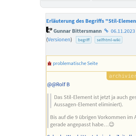
Erläuterung des Begriffs "Stil-Eleme
Homepage
Gunnar Bittersmann
06.11.2023
des
(
Versionen
)
begriff
selfhtml-wiki
Autors
problematische Seite
@@Rolf B
Das Stil-Element ist jetzt ja auch ge
Aussagen-Element eliminiert).
Bis auf die 9 übrigen Vorkommen im Ar
gerade angepasst habe…😉