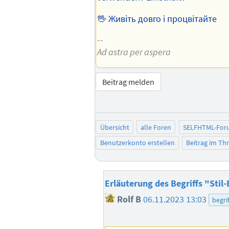
🖖 Живіть довго і процвітайте
--
Ad astra per aspera
Beitrag melden
Übersicht
alle Foren
SELFHTML-For
Benutzerkonto erstellen
Beitrag im T
Erläuterung des Begriffs "Stil
Rolf B
06.11.2023 13:03
begrif