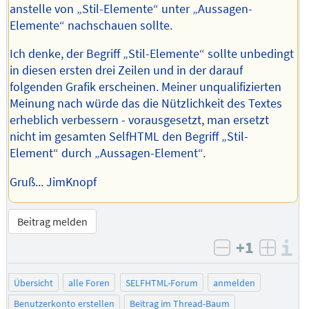
anstelle von „Stil-Elemente“ unter „Aussagen-
Elemente“ nachschauen sollte.
Ich denke, der Begriff „Stil-Elemente“ sollte unbedingt
in diesen ersten drei Zeilen und in der darauf
folgenden Grafik erscheinen. Meiner unqualifizierten
Meinung nach würde das die Nützlichkeit des Textes
erheblich verbessern - vorausgesetzt, man ersetzt
nicht im gesamten SelfHTML den Begriff „Stil-
Element“ durch „Aussagen-Element“.
Gruß... JimKnopf
Beitrag melden
+1
I
negativ bew
posit
Übersicht
alle Foren
SELFHTML-Forum
anmelden
Benutzerkonto erstellen
Beitrag im Thread-Baum