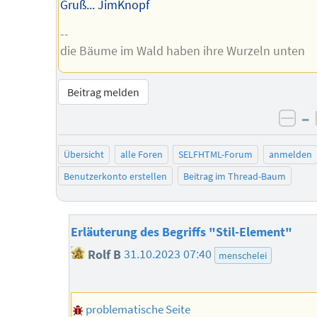
Gruß... JimKnopf
--
die Bäume im Wald haben ihre Wurzeln unten
Beitrag melden
–
neg
Übersicht
alle Foren
SELFHTML-Forum
anmelden
Benutzerkonto erstellen
Beitrag im Thread-Baum
Erläuterung des Begriffs "Stil-Element"
Rolf B
31.10.2023 07:40
menschelei
problematische Seite