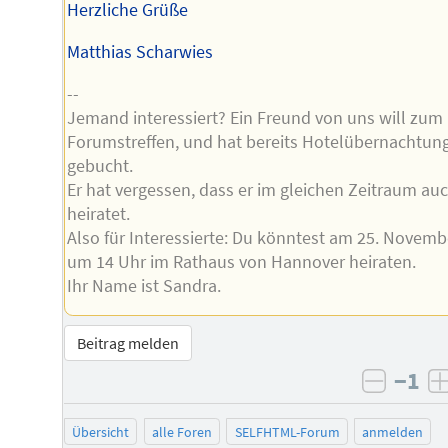
Herzliche Grüße
Matthias Scharwies
--
Jemand interessiert? Ein Freund von uns will zum
Forumstreffen, und hat bereits Hotelübernachtun
gebucht.
Er hat vergessen, dass er im gleichen Zeitraum au
heiratet.
Also für Interessierte: Du könntest am 25. Novemb
um 14 Uhr im Rathaus von Hannover heiraten.
Ihr Name ist Sandra.
Beitrag melden
−1
negati
Übersicht
alle Foren
SELFHTML-Forum
anmelden