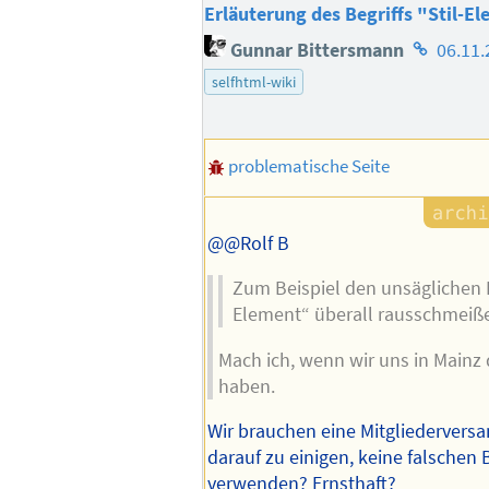
Erläuterung des Begriffs "Stil-E
Homepag
Gunnar Bittersmann
06.11.
des
selfhtml-wiki
Autors
problematische Seite
@@Rolf B
Zum Beispiel den unsäglichen Be
Element“ überall rausschmeiß
Mach ich, wenn wir uns in Mainz 
haben.
Wir brauchen eine Mitgliederver
darauf zu einigen, keine falschen B
verwenden? Ernsthaft?