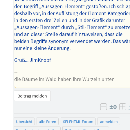
den Begriff „Aussagen-Element“ gestoßen. Ich schla
deshalb vor, in der Auflistung der Element-Kategorie
in den ersten drei Zeilen und in der Grafik darunter
„Aussagen-Element“ durch „Stil-Element“ zu ersetz
und an dieser Stelle darauf hinzuweisen, dass die
beiden Begriffe synonym verwendet werden. Das wä
nur eine kleine Änderung.
Gruß... JimKnopf
--
die Bäume im Wald haben ihre Wurzeln unten
Beitrag melden
±0
negativ 
po
Übersicht
alle Foren
SELFHTML-Forum
anmelden