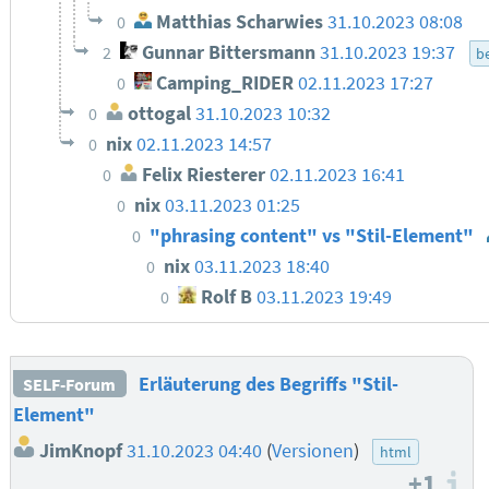
Matthias Scharwies
31.10.2023 08:08
0
Gunnar Bittersmann
31.10.2023 19:37
2
be
Camping_RIDER
02.11.2023 17:27
0
ottogal
31.10.2023 10:32
0
nix
02.11.2023 14:57
0
Felix Riesterer
02.11.2023 16:41
0
nix
03.11.2023 01:25
0
"phrasing content" vs "Stil-Element"
0
nix
03.11.2023 18:40
0
Rolf B
03.11.2023 19:49
0
Erläuterung des Begriffs "Stil-
SELF-Forum
Element"
JimKnopf
31.10.2023 04:40
(
Versionen
)
html
+1
I