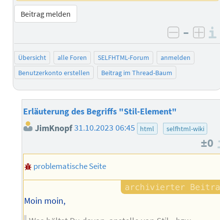
Beitrag melden
–
negativ 
posi
Übersicht
alle Foren
SELFHTML-Forum
anmelden
Benutzerkonto erstellen
Beitrag im Thread-Baum
Erläuterung des Begriffs "Stil-Element"
JimKnopf
31.10.2023 06:45
html
selfhtml-wiki
±0
problematische Seite
Moin moin,