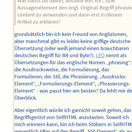
Was hältst Du davon, anstelle von Stil-, bzw.
Aussagenelement den engl. Original-Begriff phrasi
content zu verwenden und dann erst in diesem
Artikel zu erklären?
grundsätzlich bin ich kein Freund von Anglizismen,
aber manchmal gibt es leider keine griffige deutsche
Übersetzung (oder weiß jemand einen brauchbaren
deutschen Begriff für Bit und Byte?).
LEO
nennt als
Übersetzungen für das englische Nomen „phrasing“:
die Ausdrucksweise, die Formulierung, das
Formulieren, der Stil, die Phrasierung. „Ausdrucks-
Element“, „Formulierungs-Element“, „Phrasierungs-
Element“ - was passt hier am besten? Da fehlt mir de
Überblick.
Aber eigentlich würde ich garnicht soweit gehen, das
Begriffsgerüst von SelfHTML anzutasten. Soweit ich
mich erinnern kann, bin ich beim Stöbern in SelfHT
wesentlich öfter auf den Begriff „Stil-Element“ als au