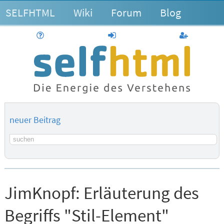
SELFHTML
Wiki
Forum
Blog
Hilfe
anmelden
Benutzerk
neuer Beitrag
Suchbegriff
JimKnopf:
Erläuterung des
Begriffs "Stil-Element"