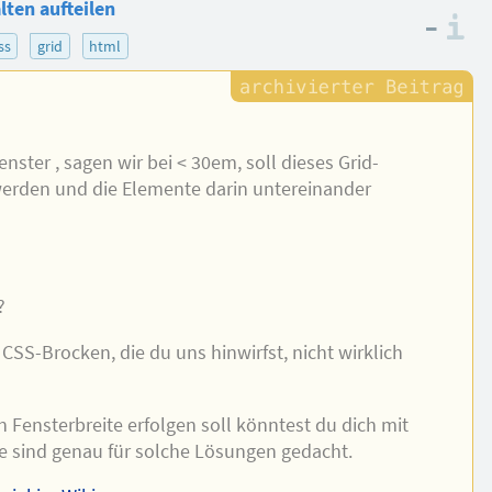
lten aufteilen
–
I
ss
grid
html
ter , sagen wir bei < 30em, soll dieses Grid-
werden und die Elemente darin untereinander
?
 CSS-Brocken, die du uns hinwirfst, nicht wirklich
Fensterbreite erfolgen soll könntest du dich mit
e sind genau für solche Lösungen gedacht.