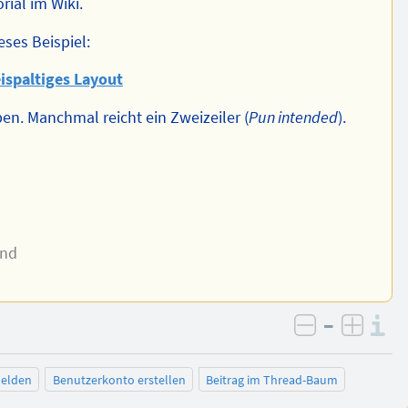
ial im Wiki.
eses Beispiel:
ispaltiges Layout
n. Manchmal reicht ein Zweizeiler (
Pun intended
).
and
–
I
negativ be
posit
elden
Benutzerkonto erstellen
Beitrag im Thread-Baum