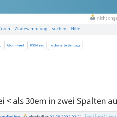
nicht ang
Foren
Zitatesammlung
suchen
Hilfe
t
Atom-Feed
RSS-Feed
archivierte Beiträge
i < als 30em in zwei Spalten au
n aufteilen
einsiedler
02.08.2024 03:21
css
grid
html