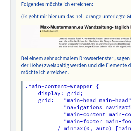
Folgendes möchte ich erreichen:
(Es geht mir hier um das hell-orange unterlegte 
Bei einem sehr schmalem Browserfenster , sagen w
der Höhe) zweispaltig werden und die Elemente 
möchte ich erreichen.
.main-content-wrapper {

	display: grid;

	grid: 	"main-head main-head" auto

			"navigations navigations" auto

			"main-content main-content" 1fr

			"main-footer main-footer" auto

		  / minmax(0, auto) [main-nav-start] minmax(0, 6rem) [main-nav-end];
