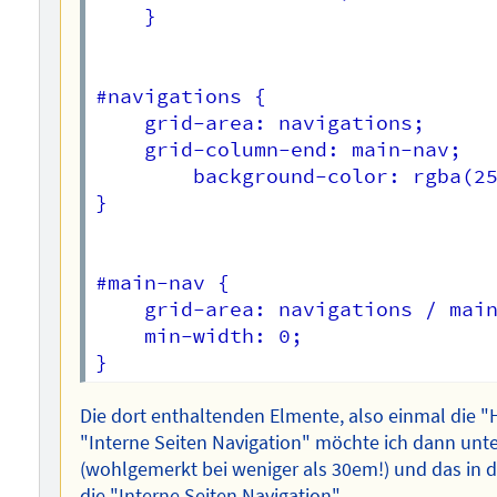
	}

#navigations {

	grid-area: navigations;	

	grid-column-end: main-nav;

        background-color: rgba(25
}

#main-nav {

    grid-area: navigations / main
    min-width: 0;

Die dort enthaltenden Elmente, also einmal die "
"Interne Seiten Navigation" möchte ich dann unt
(wohlgemerkt bei weniger als 30em!) und das in 
die "Interne Seiten Navigation".