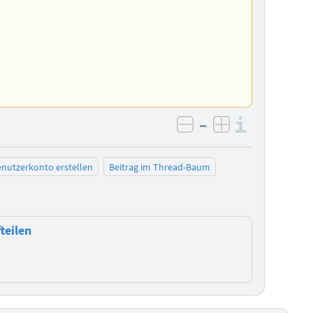
–
Informa
negativ bewerten
positiv bewe
nutzerkonto erstellen
Beitrag im Thread-Baum
teilen