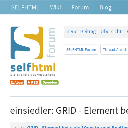
SELFHTML
Wiki
Forum
Blog
neuer Beitrag
Übersicht
SELFHTML-Forum
Thread-Ansich
einsiedler:
GRID - Element be
GRID - Element bei < als 30em in zwei Spalte
0
11