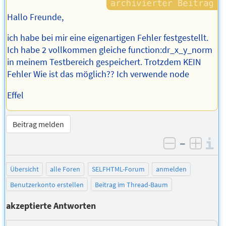
Hallo Freunde,
ich habe bei mir eine eigenartigen Fehler festgestellt.
Ich habe 2 vollkommen gleiche function:dr_x_y_norm
in meinem Testbereich gespeichert. Trotzdem KEIN
Fehler Wie ist das möglich?? Ich verwende node
Effel
Beitrag melden
–
I
negativ be
posit
Übersicht
alle Foren
SELFHTML-Forum
anmelden
Benutzerkonto erstellen
Beitrag im Thread-Baum
akzeptierte Antworten