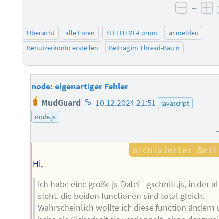
–
negati
po
Übersicht
alle Foren
SELFHTML-Forum
anmelden
Benutzerkonto erstellen
Beitrag im Thread-Baum
node: eigenartiger Fehler
Homepage
MudGuard
10.12.2024 21:51
javascript
des
node.js
Autors
Hi,
ich habe eine große js-Datei - gschnitt.js, in der al
steht. die beiden functionen sind total gleich.
Wahrscheinlich wollte ich diese function ändern