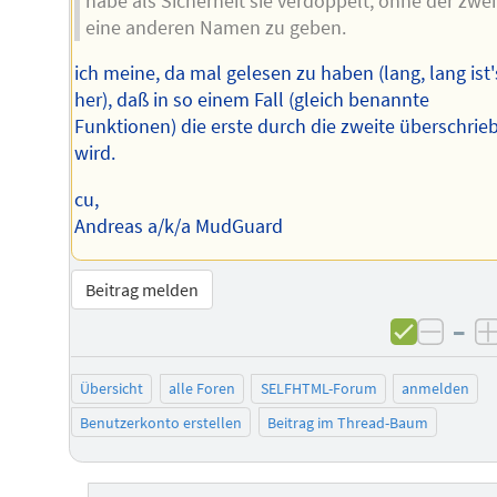
habe als Sicherheit sie verdoppelt, ohne der zwe
eine anderen Namen zu geben.
ich meine, da mal gelesen zu haben (lang, lang ist'
her), daß in so einem Fall (gleich benannte
Funktionen) die erste durch die zweite überschrie
wird.
cu,
Andreas a/k/a MudGuard
Beitrag melden
–
negat
Übersicht
alle Foren
SELFHTML-Forum
anmelden
Benutzerkonto erstellen
Beitrag im Thread-Baum