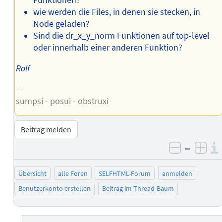
Funktionen?
wie werden die Files, in denen sie stecken, in
Node geladen?
Sind die dr_x_y_norm Funktionen auf top-level
oder innerhalb einer anderen Funktion?
Rolf
--
sumpsi - posui - obstruxi
Beitrag melden
–
negativ 
posi
Übersicht
alle Foren
SELFHTML-Forum
anmelden
Benutzerkonto erstellen
Beitrag im Thread-Baum