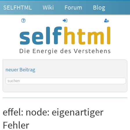
SELFHTML
Wiki
Forum
Blog
Hilfe
anmelden
Benutzerk
neuer Beitrag
Suchbegriff
effel:
node: eigenartiger
Fehler