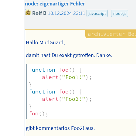
node: eigenartiger Fehler
Rolf B
10.12.2024 23:11
javascript
node.js
Hallo MudGuard,
damit hast Du exakt getroffen. Danke.
function
foo
(
)
{
alert
(
"Foo1!"
)
;
}
function
foo
(
)
{
alert
(
"Foo2!"
)
;
}
foo
(
)
;
gibt kommentarlos Foo2! aus.