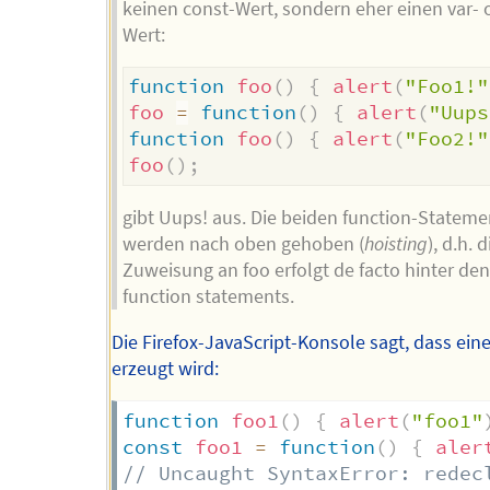
keinen const-Wert, sondern eher einen var- o
Wert:
function
foo
(
)
{
alert
(
"Foo1!"
foo
=
function
(
)
{
alert
(
"Uups
function
foo
(
)
{
alert
(
"Foo2!"
foo
(
)
;
gibt Uups! aus. Die beiden function-Stateme
werden nach oben gehoben (
hoisting
), d.h. d
Zuweisung an foo erfolgt de facto hinter de
function statements.
Die Firefox-JavaScript-Konsole sagt, dass ein
erzeugt wird:
function
foo1
(
)
{
alert
(
"foo1"
const
foo1
=
function
(
)
{
aler
// Uncaught SyntaxError: redec