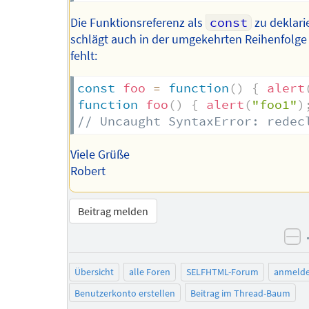
Die Funktionsreferenz als
const
zu deklari
schlägt auch in der umgekehrten Reihenfolge
fehlt:
const
foo
=
function
(
)
{
alert
function
foo
(
)
{
alert
(
"foo1"
)
// Uncaught SyntaxError: redec
Viele Grüße
Robert
Beitrag melden
ne
Übersicht
alle Foren
SELFHTML-Forum
anmeld
Benutzerkonto erstellen
Beitrag im Thread-Baum