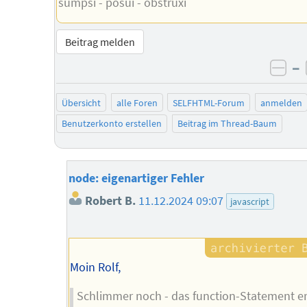
sumpsi - posui - obstruxi
Beitrag melden
–
neg
Übersicht
alle Foren
SELFHTML-Forum
anmelden
Benutzerkonto erstellen
Beitrag im Thread-Baum
node: eigenartiger Fehler
Robert B.
11.12.2024 09:07
javascript
Moin Rolf,
Schlimmer noch - das function-Statement e