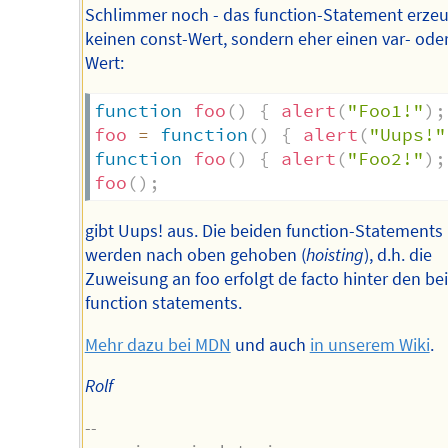
Schlimmer noch - das function-Statement erzeu
keinen const-Wert, sondern eher einen var- oder
Wert:
function
foo
(
)
{
alert
(
"Foo1!"
)
;
foo
=
function
(
)
{
alert
(
"Uups!"
function
foo
(
)
{
alert
(
"Foo2!"
)
;
foo
(
)
;
gibt Uups! aus. Die beiden function-Statements
werden nach oben gehoben (
hoisting
), d.h. die
Zuweisung an foo erfolgt de facto hinter den be
function statements.
Mehr dazu bei MDN
und auch
in unserem Wiki
.
Rolf
--