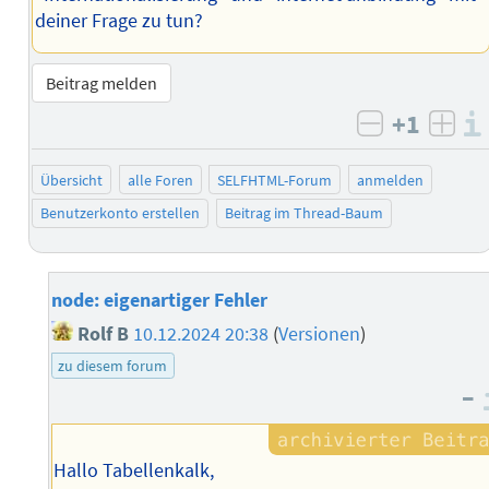
deiner Frage zu tun?
Beitrag melden
+1
negativ b
posi
Übersicht
alle Foren
SELFHTML-Forum
anmelden
Benutzerkonto erstellen
Beitrag im Thread-Baum
node: eigenartiger Fehler
Rolf B
10.12.2024 20:38
(
Versionen
)
zu diesem forum
–
Hallo Tabellenkalk,