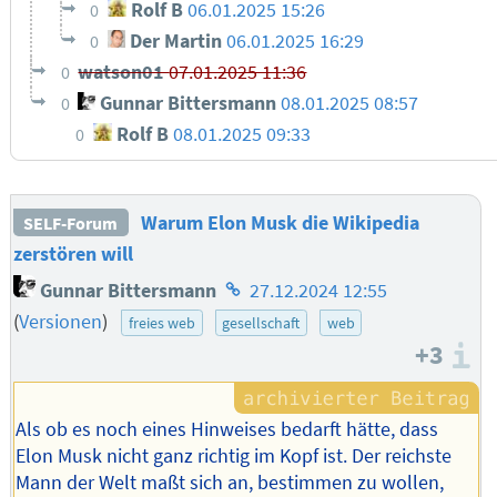
Rolf B
06.01.2025 15:26
0
Der Martin
06.01.2025 16:29
0
watson01
07.01.2025 11:36
0
Gunnar Bittersmann
08.01.2025 08:57
0
Rolf B
08.01.2025 09:33
0
Warum Elon Musk die Wikipedia
SELF-Forum
zerstören will
Homepage
Gunnar Bittersmann
27.12.2024 12:55
des
(
Versionen
)
freies web
gesellschaft
web
Autors
+3
I
Als ob es noch eines Hinweises bedarft hätte, dass
Elon Musk nicht ganz richtig im Kopf ist. Der reichste
Mann der Welt maßt sich an, bestimmen zu wollen,