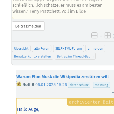
schließlich, „ich schätze, er muss es am besten
wissen.“ Terry Prattchett, Voll im Bilde
Beitrag melden
–
negati
po
Übersicht
alle Foren
SELFHTML-Forum
anmelden
Benutzerkonto erstellen
Beitrag im Thread-Baum
Warum Elon Musk die Wikipedia zerstören will
Rolf B
06.01.2025 15:26
datenschutz
meinung
Hallo Auge,