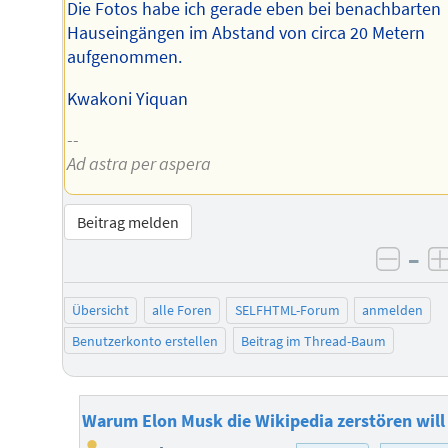
Die Fotos habe ich gerade eben bei benachbarten
Hauseingängen im Abstand von circa 20 Metern
aufgenommen.
Kwakoni Yiquan
--
Ad astra per aspera
Beitrag melden
–
negat
Übersicht
alle Foren
SELFHTML-Forum
anmelden
Benutzerkonto erstellen
Beitrag im Thread-Baum
Warum Elon Musk die Wikipedia zerstören will