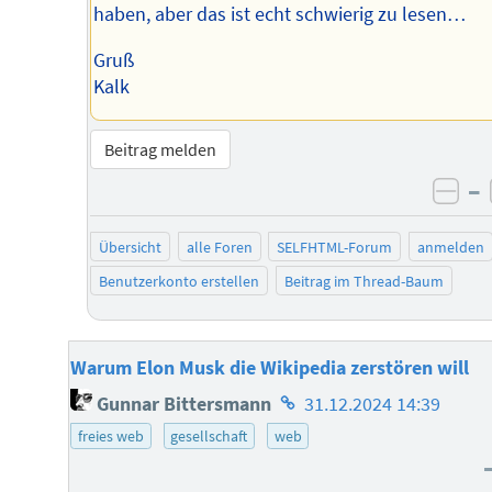
haben, aber das ist echt schwierig zu lesen…
Gruß
Kalk
Beitrag melden
–
neg
Übersicht
alle Foren
SELFHTML-Forum
anmelden
Benutzerkonto erstellen
Beitrag im Thread-Baum
Warum Elon Musk die Wikipedia zerstören will
Homepage
Gunnar Bittersmann
31.12.2024 14:39
des
freies web
gesellschaft
web
Autors