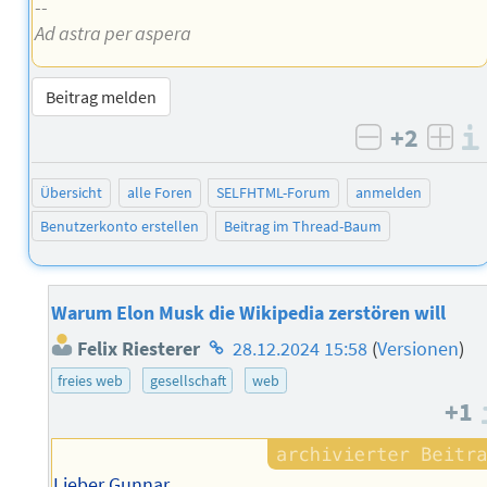
--
Ad astra per aspera
Beitrag melden
+2
negativ b
posi
Übersicht
alle Foren
SELFHTML-Forum
anmelden
Benutzerkonto erstellen
Beitrag im Thread-Baum
Warum Elon Musk die Wikipedia zerstören will
Homepage
Felix Riesterer
28.12.2024 15:58
(
Versionen
)
des
freies web
gesellschaft
web
Autors
+1
Lieber Gunnar,