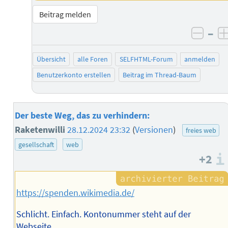
Beitrag melden
–
negat
Übersicht
alle Foren
SELFHTML-Forum
anmelden
Benutzerkonto erstellen
Beitrag im Thread-Baum
Der beste Weg, das zu verhindern:
Raketenwilli
28.12.2024 23:32
(
Versionen
)
freies web
gesellschaft
web
+2
https://spenden.wikimedia.de/
Schlicht. Einfach. Kontonummer steht auf der
Webseite.