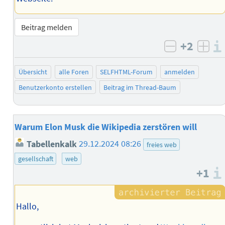
Beitrag melden
+2
negativ b
posi
Übersicht
alle Foren
SELFHTML-Forum
anmelden
Benutzerkonto erstellen
Beitrag im Thread-Baum
Warum Elon Musk die Wikipedia zerstören will
Tabellenkalk
29.12.2024 08:26
freies web
gesellschaft
web
+1
Hallo,