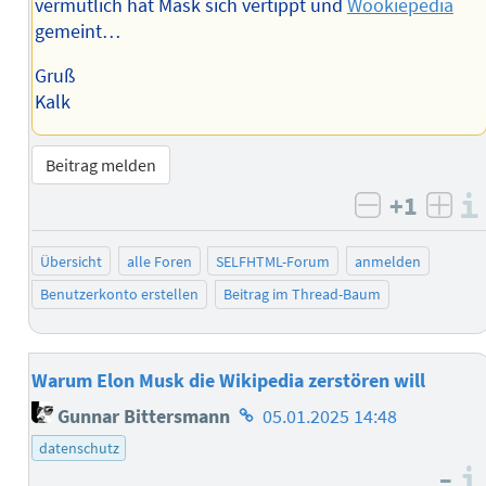
vermutlich hat Mask sich vertippt und
Wookiepedia
gemeint…
Gruß
Kalk
Beitrag melden
+1
negativ b
posi
Übersicht
alle Foren
SELFHTML-Forum
anmelden
Benutzerkonto erstellen
Beitrag im Thread-Baum
Warum Elon Musk die Wikipedia zerstören will
Homepage
Gunnar Bittersmann
05.01.2025 14:48
des
datenschutz
Autors
–