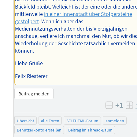
Blickfeld bleibt. Vielleicht ist der eine oder die ander
mittlerweile
in einer Innenstadt über Stolpersteine
gestolpert
. Wenn ich aber das
Mediennutzungsverhalten der bis Vierzigjährigen
anschaue, verliere ich manchmal den Mut, ob wir die
Wiederholung der Geschichte tatsächlich vermeiden
können.
Liebe Grüße
Felix Riesterer
Beitrag melden
+1
negativ 
po
Übersicht
alle Foren
SELFHTML-Forum
anmelden
Benutzerkonto erstellen
Beitrag im Thread-Baum