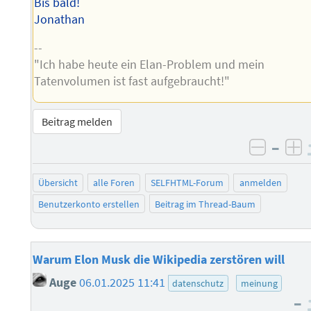
Bis bald!
Jonathan
--
"Ich habe heute ein Elan-Problem und mein
Tatenvolumen ist fast aufgebraucht!"
Beitrag melden
–
negati
po
Übersicht
alle Foren
SELFHTML-Forum
anmelden
Benutzerkonto erstellen
Beitrag im Thread-Baum
Warum Elon Musk die Wikipedia zerstören will
Auge
06.01.2025 11:41
datenschutz
meinung
–