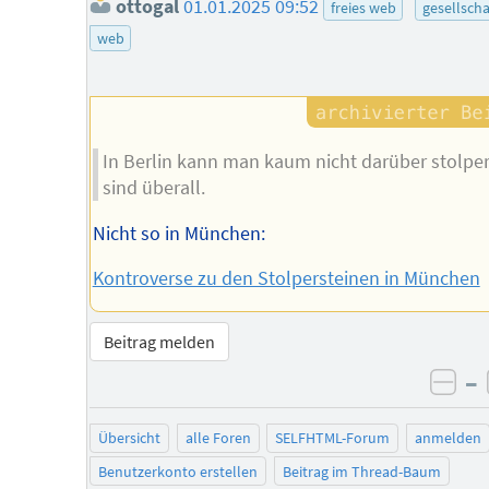
ottogal
01.01.2025 09:52
freies web
gesellscha
web
In Berlin kann man kaum nicht darüber stolper
sind überall.
Nicht so in München:
Kontroverse zu den Stolpersteinen in München
Beitrag melden
–
neg
Übersicht
alle Foren
SELFHTML-Forum
anmelden
Benutzerkonto erstellen
Beitrag im Thread-Baum