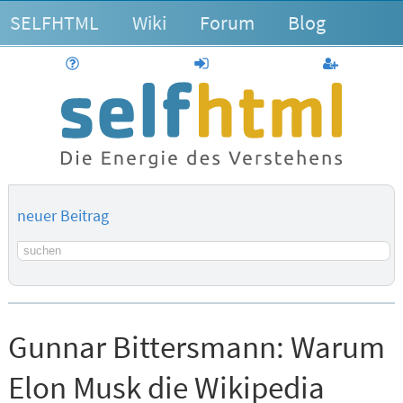
SELFHTML
Wiki
Forum
Blog
Hilfe
anmelden
Benutzerk
neuer Beitrag
Suchbegriff
Gunnar Bittersmann:
Warum
Elon Musk die Wikipedia