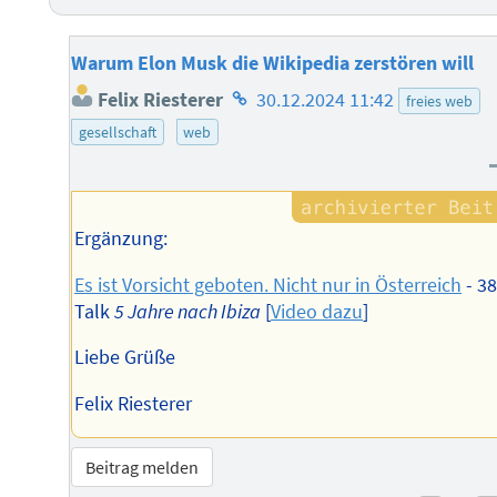
Warum Elon Musk die Wikipedia zerstören will
Homepage
Felix Riesterer
30.12.2024 11:42
freies web
des
gesellschaft
web
Autors
Ergänzung:
Es ist Vorsicht geboten. Nicht nur in Österreich
- 3
Talk
5 Jahre nach Ibiza
[
Video dazu
]
Liebe Grüße
Felix Riesterer
Beitrag melden