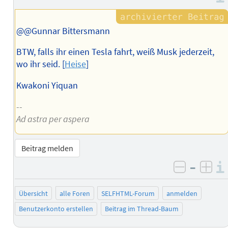
@@Gunnar Bittersmann
BTW, falls ihr einen Tesla fahrt, weiß Musk jederzeit,
wo ihr seid. [
Heise
]
Kwakoni Yiquan
--
Ad astra per aspera
Beitrag melden
–
negativ 
posi
Übersicht
alle Foren
SELFHTML-Forum
anmelden
Benutzerkonto erstellen
Beitrag im Thread-Baum