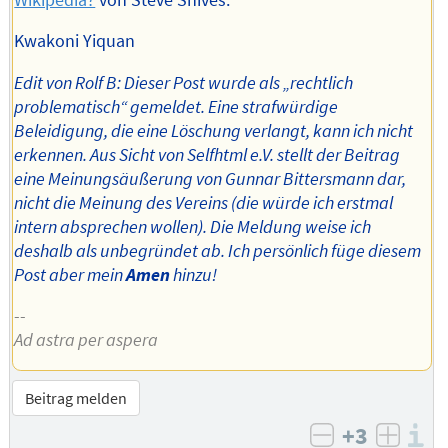
Kwakoni Yiquan
Edit von Rolf B: Dieser Post wurde als „rechtlich
problematisch“ gemeldet. Eine strafwürdige
Beleidigung, die eine Löschung verlangt, kann ich nicht
erkennen. Aus Sicht von Selfhtml e.V. stellt der Beitrag
eine Meinungsäußerung von Gunnar Bittersmann dar,
nicht die Meinung des Vereins (die würde ich erstmal
intern absprechen wollen). Die Meldung weise ich
deshalb als unbegründet ab. Ich persönlich füge diesem
Post aber mein
Amen
hinzu!
--
Ad astra per aspera
Beitrag melden
+3
I
negativ bew
posit