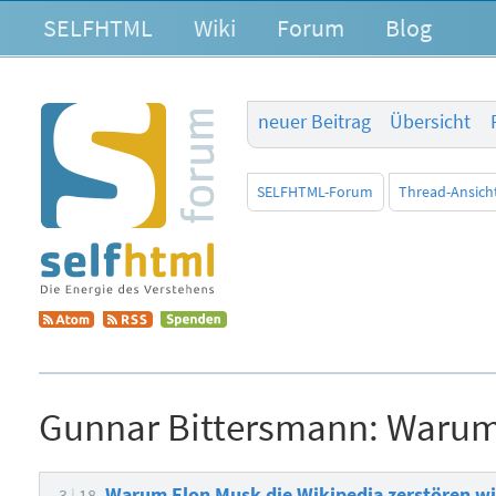
SELFHTML
Wiki
Forum
Blog
neuer Beitrag
Übersicht
SELFHTML-Forum
Thread-Ansich
Gunnar Bittersmann:
Warum 
Warum Elon Musk die Wikipedia zerstören wi
3
18