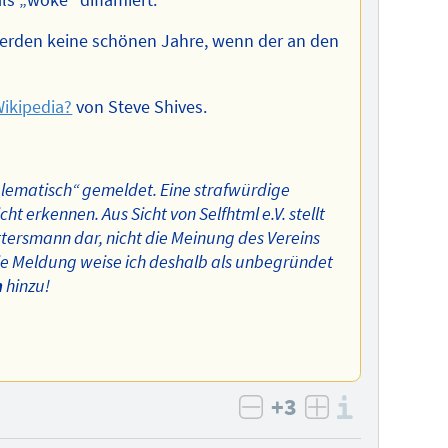
werden keine schönen Jahre, wenn der an den
Wikipedia?
von Steve Shives.
roblematisch“ gemeldet. Eine strafwürdige
ht erkennen. Aus Sicht von Selfhtml e.V. stellt
ersmann dar, nicht die Meinung des Vereins
Die Meldung weise ich deshalb als unbegründet
n
hinzu!
+3
Informa
negativ bewerten
positiv bewe