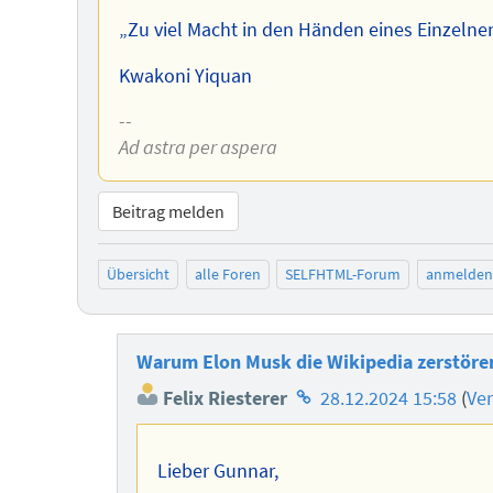
„Zu viel Macht in den Händen eines Einzelnen 
Kwakoni Yiquan
--
Ad astra per aspera
Beitrag melden
Übersicht
alle Foren
SELFHTML-Forum
anmelden
Warum Elon Musk die Wikipedia zerstören
Homepage
Felix Riesterer
28.12.2024 15:58
(
Ve
des
Autors
Lieber Gunnar,