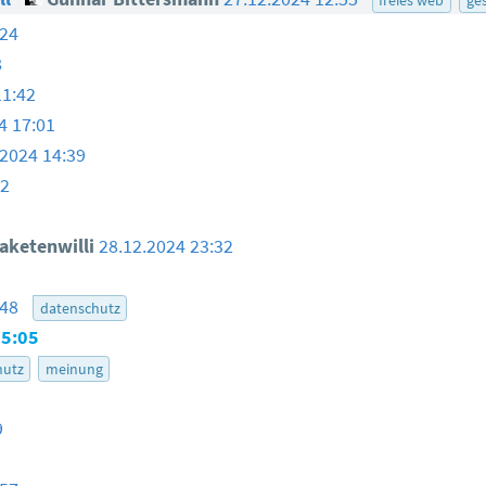
:24
8
11:42
4 17:01
.2024 14:39
52
aketenwilli
28.12.2024 23:32
:48
datenschutz
15:05
hutz
meinung
9