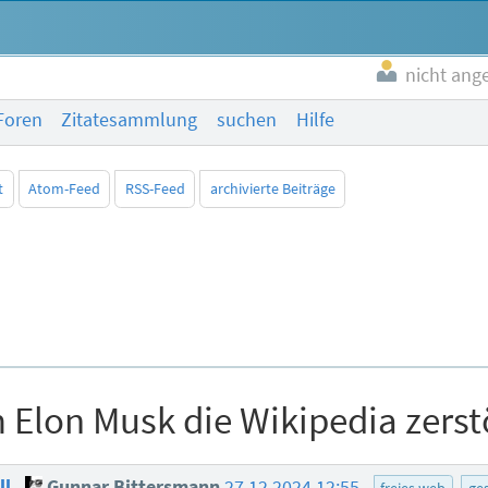
nicht ang
Foren
Zitatesammlung
suchen
Hilfe
t
Atom-Feed
RSS-Feed
archivierte Beiträge
Elon Musk die Wikipedia zerstö
ll
Gunnar Bittersmann
27.12.2024 12:55
freies web
ges