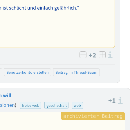
ist schlicht und einfach gefährlich.“
+2
Info
negativ bewert
positiv b
Benutzerkonto erstellen
Beitrag im Thread-Baum
 will
+1
I
rsionen
)
freies web
gesellschaft
web