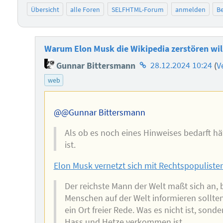
Übersicht
alle Foren
SELFHTML-Forum
anmelden
Be
Warum Elon Musk die Wikipedia zerstören wil
Homepage
Gunnar Bittersmann
28.12.2024 10:24
(
V
des
web
Autors
@@Gunnar Bittersmann
Als ob es noch eines Hinweises bedarft hä
ist.
Elon Musk vernetzt sich mit Rechtspopuliste
Der reichste Mann der Welt maßt sich an,
Menschen auf der Welt informieren sollten: 
ein Ort freier Rede. Was es nicht ist, sond
Hass und Hetze verkommen ist.