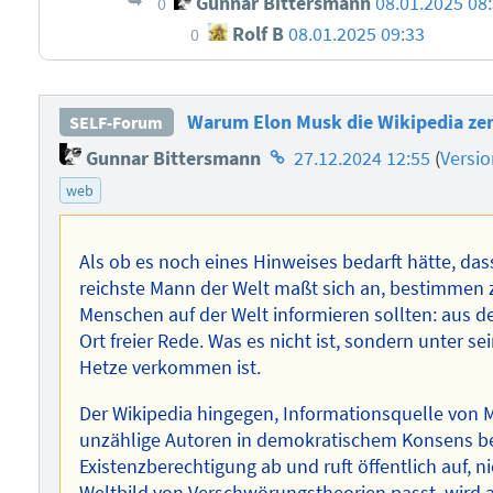
Gunnar Bittersmann
08.01.2025 08
0
Rolf B
08.01.2025 09:33
0
Warum Elon Musk die Wikipedia zer
SELF-Forum
Homepage
Gunnar Bittersmann
27.12.2024 12:55
(
Versi
des
web
Autors
Als ob es noch eines Hinweises bedarft hätte, dass
reichste Mann der Welt maßt sich an, bestimmen 
Menschen auf der Welt informieren sollten: aus den 
Ort freier Rede. Was es nicht ist, sondern unter s
Hetze verkommen ist.
Der Wikipedia hingegen, Informationsquelle von M
unzählige Autoren in demokratischem Konsens bei
Existenzberechtigung ab und ruft öffentlich auf, n
Weltbild von Verschwörungstheorien passt, wird a