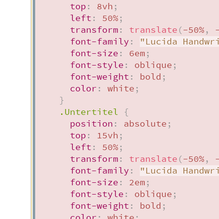
top
:
 8vh
;
left
:
 50%
;
transform
:
translate
(
-50%
,
 
font-family
:
"Lucida Handwr
font-size
:
 6em
;
font-style
:
 oblique
;
font-weight
:
 bold
;
color
:
 white
;
}
.Untertitel
{
position
:
 absolute
;
top
:
 15vh
;
left
:
 50%
;
transform
:
translate
(
-50%
,
 
font-family
:
"Lucida Handwr
font-size
:
 2em
;
font-style
:
 oblique
;
font-weight
:
 bold
;
color
:
 white
;