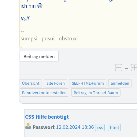
ich hin 😀
Rolf
--
sumpsi - posui - obstruxi
Beitrag melden
–
negat
Übersicht
alle Foren
SELFHTML-Forum
anmelden
Benutzerkonto erstellen
Beitrag im Thread-Baum
CSS Hilfe benötigt
Passwort
12.02.2024 18:36
css
html