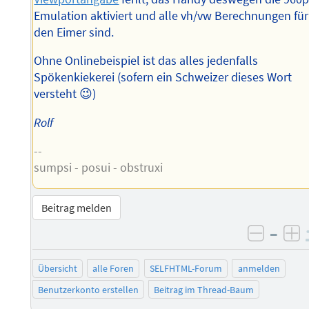
Emulation aktiviert und alle vh/vw Berechnungen für
den Eimer sind.
Ohne Onlinebeispiel ist das alles jedenfalls
Spökenkiekerei (sofern ein Schweizer dieses Wort
versteht 😉)
Rolf
--
sumpsi - posui - obstruxi
Beitrag melden
–
negati
po
Übersicht
alle Foren
SELFHTML-Forum
anmelden
Benutzerkonto erstellen
Beitrag im Thread-Baum