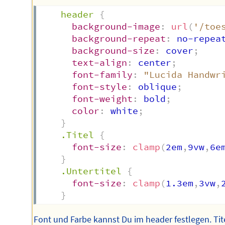
header
{
background-image
:
url
(
'/toe
background-repeat
:
 no-repea
background-size
:
 cover
;
text-align
:
 center
;
font-family
:
"Lucida Handwr
font-style
:
 oblique
;
font-weight
:
 bold
;
color
:
 white
;
}
.Titel
{
font-size
:
clamp
(
2em
,
9vw
,
6e
}
.Untertitel
{
font-size
:
clamp
(
1.3em
,
3vw
,
}
Font und Farbe kannst Du im header festlegen. Tit