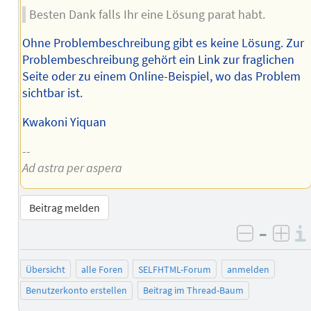
Besten Dank falls Ihr eine Lösung parat habt.
Ohne Problembeschreibung gibt es keine Lösung. Zur
Problembeschreibung gehört ein Link zur fraglichen
Seite oder zu einem Online-Beispiel, wo das Problem
sichtbar ist.
Kwakoni Yiquan
--
Ad astra per aspera
Beitrag melden
–
negativ 
posi
Übersicht
alle Foren
SELFHTML-Forum
anmelden
Benutzerkonto erstellen
Beitrag im Thread-Baum