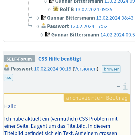
Gunnar Bittersmann
13.02.2024 09
0
Rolf B
13.02.2024 09:35
0
Gunnar Bittersmann
13.02.2024 08:43
0
Passwort
13.02.2024 17:52
0
Gunnar Bittersmann
14.02.2024 00:
0
CSS Hilfe benötigt
SELF-Forum
Passwort
10.02.2024 00:19
(
Versionen
)
browser
css
–
I
Hallo
Ich habe aktuell ein (vermutlich) CSS Problem mit
einer Seite. Es geht um das Titelbild. In diesem
Titelbild befindet sich ein Text. Auf einem grossen