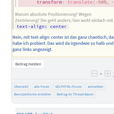
transform
:
translate
(
-50%
,
 
Warum absolute Positionierung? Wegen
Zentrierung? Die geht anders; hier wohl einfach mit
text-align: center
.
Nein, mit text-align: center ist das ganz chaotisch, da
habe ich probiert. Das wird da irgendwie so halb und
ganz links angezeigt.
Beitrag melden
–
negati
po
Übersicht
alle Foren
SELFHTML-Forum
anmelden
Benutzerkonto erstellen
Beitrag im Thread-Baum