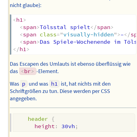
nicht glaube):
<
h1
>
<
span
>
Tölsstal spielt
</
span
>
<
span
class
=
"
visually-hidden
"
>
–
</
s
<
span
>
Das Spiele-Wochenende im Töl
</
h1
>
Das Escapen des Umlauts ist ebenso überflüssig wie
das
<
br
>
-Element.
Was
p
und was
h1
ist, hat nichts mit den
Schriftgrößen zu tun. Diese werden per CSS
angegeben.
header
{
height
:
 30vh
;