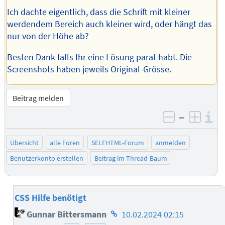
Ich dachte eigentlich, dass die Schrift mit kleiner
werdendem Bereich auch kleiner wird, oder hängt das
nur von der Höhe ab?
Besten Dank falls Ihr eine Lösung parat habt. Die
Screenshots haben jeweils Original-Grösse.
Beitrag melden
–
I
negativ be
posit
Übersicht
alle Foren
SELFHTML-Forum
anmelden
Benutzerkonto erstellen
Beitrag im Thread-Baum
CSS Hilfe benötigt
Homepage
Gunnar Bittersmann
10.02.2024 02:15