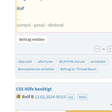
Rolf
--
sumpsi - posui - obstruxi
Beitrag melden
–
negat
Übersicht
alle Foren
SELFHTML-Forum
anmelden
Benutzerkonto erstellen
Beitrag im Thread-Baum
CSS Hilfe benötigt
Rolf B
12.02.2024 00:53
css
html