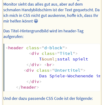
Monitor sieht das alles gut aus, aber auf dem
schmalen Handybildschirm ist der Text gequetscht. Da
ich mich in CSS nicht gut auskenne, hoffe ich, dass Ihr
mir helfen könnt 😀
Das Titel-Hintergrundbild wird im header-Tag
aufgerufen:
<
header
class
=
"
d-block
"
>
<
div
class
=
"
Titel
"
>
             T
&ouml;
sstal spielt

</
div
>
<
br
>
<
div
class
=
"
Untertitel
"
>
             Das Spiele-Wochenende im 
</
div
>
</
header
>
Und der dazu passende CSS Code ist der folgende: