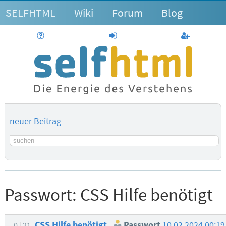
SELFHTML
Wiki
Forum
Blog
Hilfe
anmelden
Benutzerk
neuer Beitrag
Suchbegriff
Passwort:
CSS Hilfe benötigt
CSS Hilfe benötigt
Passwort
10.02.2024 00:1
0
21