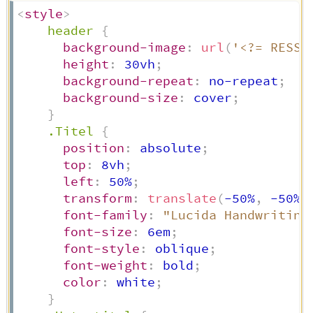
<
style
>
header
{
background-image
:
url
(
'<?= RESSO
height
:
 30vh
;
background-repeat
:
 no-repeat
;
background-size
:
 cover
;
}
.Titel
{
position
:
 absolute
;
top
:
 8vh
;
left
:
 50%
;
transform
:
translate
(
-50%
,
 -50%
)
font-family
:
"Lucida Handwriting
font-size
:
 6em
;
font-style
:
 oblique
;
font-weight
:
 bold
;
color
:
 white
;
}