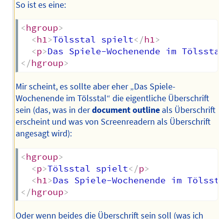
So ist es eine:
<
hgroup
>
<
h1
>
Tölsstal spielt
</
h1
>
<
p
>
Das Spiele-Wochenende im Tölsst
</
hgroup
>
Mir scheint, es sollte aber eher „Das Spiele-
Wochenende im Tölsstal“ die eigentliche Überschrift
sein (das, was in der
document outline
als Überschrift
erscheint und was von Screenreadern als Überschrift
angesagt wird):
<
hgroup
>
<
p
>
Tölsstal spielt
</
p
>
<
h1
>
Das Spiele-Wochenende im Tölss
</
hgroup
>
Oder wenn beides die Überschrift sein soll (was ich