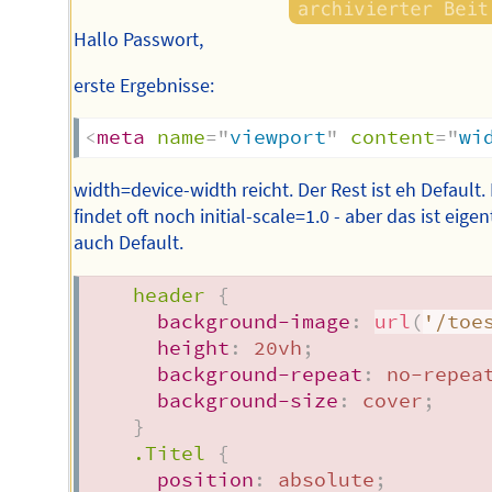
Hallo Passwort,
erste Ergebnisse:
<
meta
name
=
"
viewport
"
content
=
"
wi
width=device-width reicht. Der Rest ist eh Default
findet oft noch initial-scale=1.0 - aber das ist eigen
auch Default.
header
{
background-image
:
url
(
'/toe
height
:
 20vh
;
background-repeat
:
 no-repea
background-size
:
 cover
;
}
.Titel
{
position
:
 absolute
;