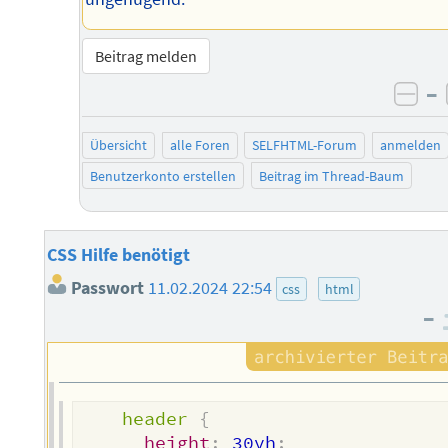
Beitrag melden
–
neg
Übersicht
alle Foren
SELFHTML-Forum
anmelden
Benutzerkonto erstellen
Beitrag im Thread-Baum
CSS Hilfe benötigt
Passwort
11.02.2024 22:54
css
html
–
header
{
height
:
 30vh
;