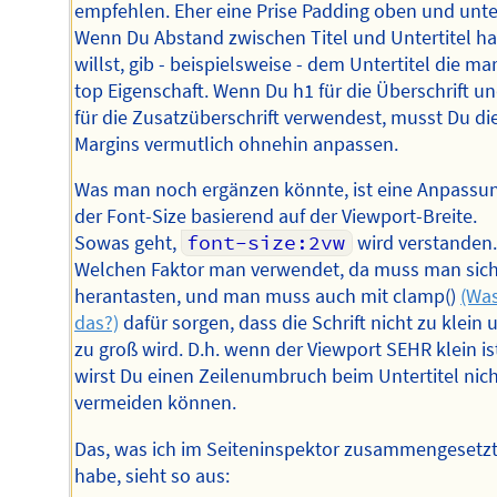
empfehlen. Eher eine Prise Padding oben und unte
Wenn Du Abstand zwischen Titel und Untertitel h
willst, gib - beispielsweise - dem Untertitel die ma
top Eigenschaft. Wenn Du h1 für die Überschrift u
für die Zusatzüberschrift verwendest, musst Du di
Margins vermutlich ohnehin anpassen.
Was man noch ergänzen könnte, ist eine Anpassu
der Font-Size basierend auf der Viewport-Breite.
Sowas geht,
font-size:2vw
wird verstanden.
Welchen Faktor man verwendet, da muss man sic
herantasten, und man muss auch mit clamp()
(Was
das?)
dafür sorgen, dass die Schrift nicht zu klein 
zu groß wird. D.h. wenn der Viewport SEHR klein is
wirst Du einen Zeilenumbruch beim Untertitel nic
vermeiden können.
Das, was ich im Seiteninspektor zusammengesetz
habe, sieht so aus: