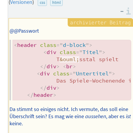
des
(
Versionen
)
css
html
Autors
–
@@Passwort
<
header
class
=
"
d-block
"
>
<
div
class
=
"
Titel
"
>
             T
&ouml;
sstal spielt

</
div
>
<
br
>
<
div
class
=
"
Untertitel
"
>
             Das Spiele-Wochenende i
</
div
>
</
header
>
Da stimmt so einiges nicht. Ich vermute, das soll eine
Überschrift sein? Es mag wie eine
aussehen
, aber es
ist
keine.