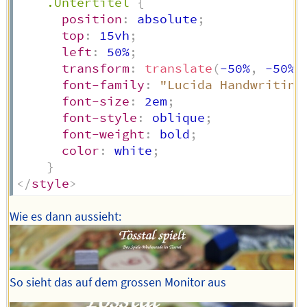
.Untertitel
{
position
:
 absolute
;
top
:
 15vh
;
left
:
 50%
;
transform
:
translate
(
-50%
,
 -50%
)
font-family
:
"Lucida Handwriting
font-size
:
 2em
;
font-style
:
 oblique
;
font-weight
:
 bold
;
color
:
 white
;
}
</
style
>
Wie es dann aussieht:
So sieht das auf dem grossen Monitor aus