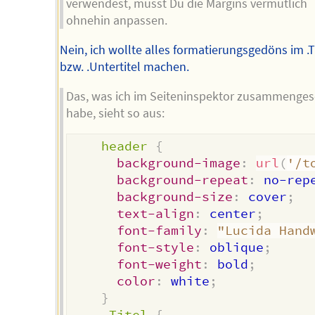
verwendest, musst Du die Margins vermutlich
ohnehin anpassen.
Nein, ich wollte alles formatierungsgedöns im .T
bzw. .Untertitel machen.
Das, was ich im Seiteninspektor zusammenges
habe, sieht so aus:
header
{
background-image
:
url
(
'/t
background-repeat
:
 no-rep
background-size
:
 cover
;
text-align
:
 center
;
font-family
:
"Lucida Hand
font-style
:
 oblique
;
font-weight
:
 bold
;
color
:
 white
;
}