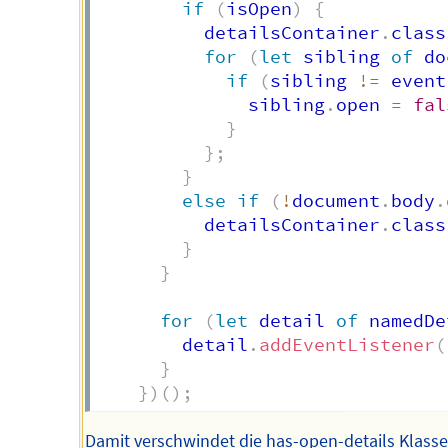
if
(
isOpen
)
{
          detailsContainer
.
class
for
(
let
 sibling 
of
 do
if
(
sibling 
!=
 event
              sibling
.
open 
=
fal
}
}
;
}
else
if
(
!
document
.
body
.
          detailsContainer
.
class
}
}
for
(
let
 detail 
of
 namedDe
        detail
.
addEventListener
(
}
}
)
(
)
;
Damit verschwindet die has-open-details Klasse