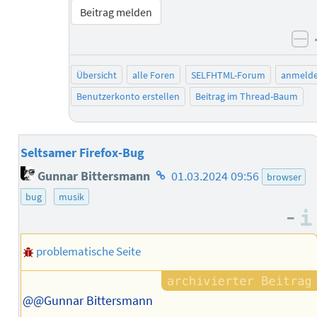
Beitrag melden
ne
Übersicht
alle Foren
SELFHTML-Forum
anmeld
Benutzerkonto erstellen
Beitrag im Thread-Baum
Seltsamer Firefox-Bug
Homepage
Gunnar Bittersmann
01.03.2024 09:56
browser
des
bug
musik
Autors
–
problematische Seite
@@Gunnar Bittersmann