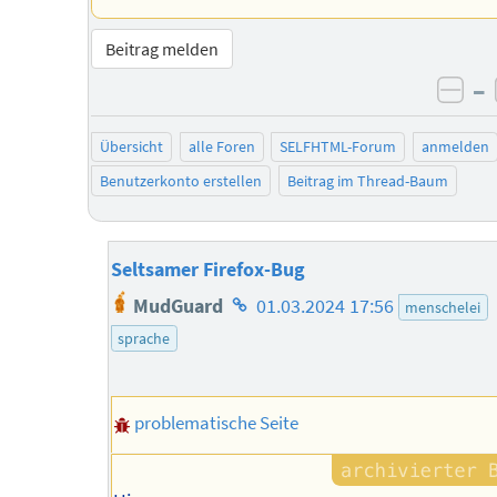
Beitrag melden
–
neg
Übersicht
alle Foren
SELFHTML-Forum
anmelden
Benutzerkonto erstellen
Beitrag im Thread-Baum
Seltsamer Firefox-Bug
Homepage
MudGuard
01.03.2024 17:56
menschelei
des
sprache
Autors
problematische Seite