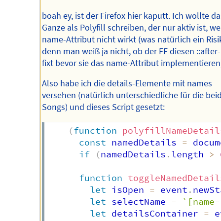
boah ey, ist der Firefox hier kaputt. Ich wollte da
Ganze als Polyfill schreiben, der nur aktiv ist, w
name-Attribut nicht wirkt (was natürlich ein Risik
denn man weiß ja nicht, ob der FF diesen ::after
fixt bevor sie das name-Attribut implementieren
Also habe ich die details-Elemente mit names
versehen (natürlich unterschiedliche für die bei
Songs) und dieses Script gesetzt:
(
function
polyfillNameDetail
const
 namedDetails 
=
 docum
if
(
namedDetails
.
length 
>
function
toggleNamedDetail
let
 isOpen 
=
 event
.
newSt
let
 selectName 
=
`
[name=
let
 detailsContainer 
=
 e