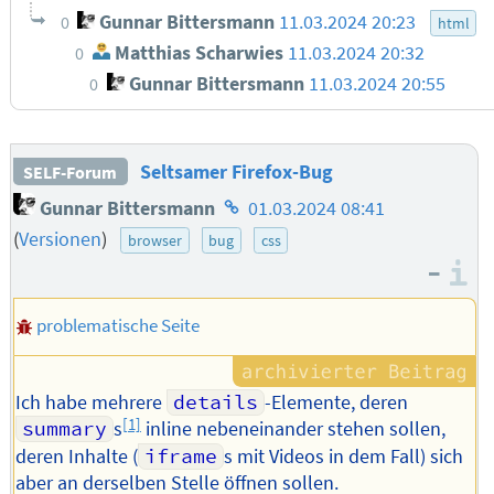
Gunnar Bittersmann
11.03.2024 20:23
0
html
Matthias Scharwies
11.03.2024 20:32
0
Gunnar Bittersmann
11.03.2024 20:55
0
Seltsamer Firefox-Bug
SELF-Forum
Homepage
Gunnar Bittersmann
01.03.2024 08:41
des
(
Versionen
)
browser
bug
css
Autors
–
I
problematische Seite
Ich habe mehrere
details
-Elemente, deren
[1]
summary
s
inline nebeneinander stehen sollen,
deren Inhalte (
iframe
s mit Videos in dem Fall) sich
aber an derselben Stelle öffnen sollen.