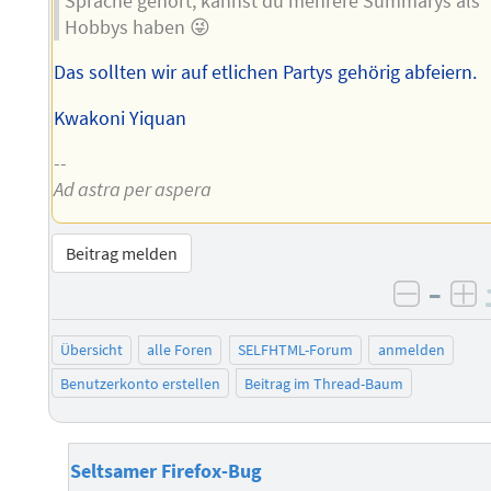
Sprache gehört, kannst du mehrere Summarys als
Hobbys haben 😜
Das sollten wir auf etlichen Partys gehörig abfeiern.
Kwakoni Yiquan
--
Ad astra per aspera
Beitrag melden
–
negati
po
Übersicht
alle Foren
SELFHTML-Forum
anmelden
Benutzerkonto erstellen
Beitrag im Thread-Baum
Seltsamer Firefox-Bug