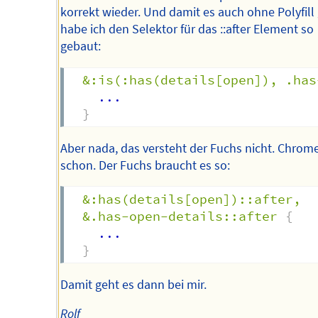
korrekt wieder. Und damit es auch ohne Polyfill 
habe ich den Selektor für das ::after Element so
gebaut:
&:is(:has(details[open]), .has
    ...

}
Aber nada, das versteht der Fuchs nicht. Chrom
schon. Der Fuchs braucht es so:
&:has(details[open])::after,

  &.has-open-details::after
{
    ...

}
Damit geht es dann bei mir.
Rolf