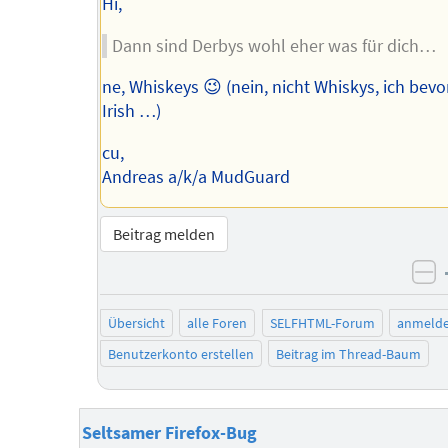
Hi,
Dann sind Derbys wohl eher was für dich…
ne, Whiskeys 😉 (nein, nicht Whiskys, ich bev
Irish …)
cu,
Andreas a/k/a MudGuard
Beitrag melden
ne
Übersicht
alle Foren
SELFHTML-Forum
anmeld
Benutzerkonto erstellen
Beitrag im Thread-Baum
Seltsamer Firefox-Bug