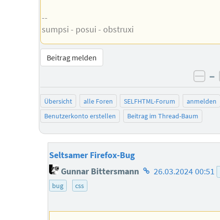
--
sumpsi - posui - obstruxi
Beitrag melden
–
neg
Übersicht
alle Foren
SELFHTML-Forum
anmelden
Benutzerkonto erstellen
Beitrag im Thread-Baum
Seltsamer Firefox-Bug
Homepage
Gunnar Bittersmann
26.03.2024 00:51
des
bug
css
Autors