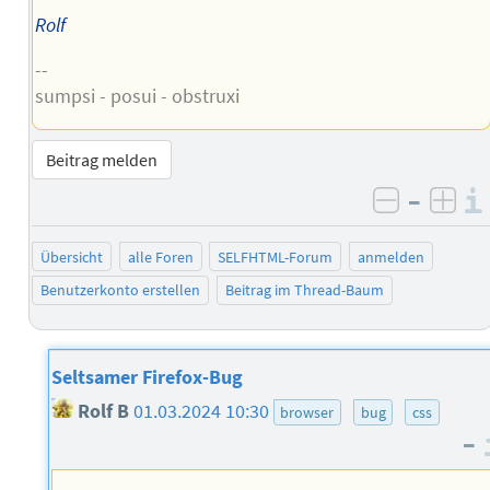
Rolf
--
sumpsi - posui - obstruxi
Beitrag melden
–
negativ 
posi
Übersicht
alle Foren
SELFHTML-Forum
anmelden
Benutzerkonto erstellen
Beitrag im Thread-Baum
Seltsamer Firefox-Bug
Rolf B
01.03.2024 10:30
browser
bug
css
–