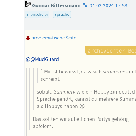
Homepage
Gunnar Bittersmann
01.03.2024 17:58
des
menschelei
sprache
Autors
problematische Seite
@@MudGuard
¹ Mir ist bewusst, dass sich
summaries
mi
schreibt.
sobald
Summary
wie ein Hobby zur deutsc
Sprache gehört, kannst du mehrere Summ
als Hobbys haben 😜
Das sollten wir auf etlichen Partys gehörig
abfeiern.