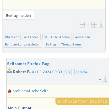
Beitrag melden
–
I
negativ be
posit
Übersicht
alle Foren
SELFHTML-Forum
anmelden
Benutzerkonto erstellen
Beitrag im Thread-Baum
Seltsamer Firefox-Bug
Robert B.
01.03.2024 09:33
bug
sprache
–
problematische Seite
Moin Gunnar,