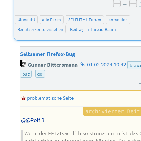
–
negati
po
Übersicht
alle Foren
SELFHTML-Forum
anmelden
Benutzerkonto erstellen
Beitrag im Thread-Baum
Seltsamer Firefox-Bug
Homepage
Gunnar Bittersmann
01.03.2024 10:42
brows
des
bug
css
Autors
problematische Seite
@@Rolf B
Wenn der FF tatsächlich so strunzdumm ist, das
nicht richtig zu interpretieren, könntest Du in di