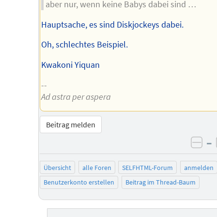
aber nur, wenn keine Babys dabei sind …
Hauptsache, es sind Diskjockeys dabei.
Oh, schlechtes Beispiel.
Kwakoni Yiquan
--
Ad astra per aspera
Beitrag melden
–
neg
Übersicht
alle Foren
SELFHTML-Forum
anmelden
Benutzerkonto erstellen
Beitrag im Thread-Baum