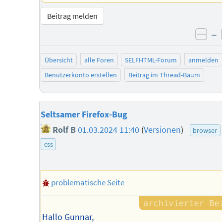
Beitrag melden
–
neg
Übersicht
alle Foren
SELFHTML-Forum
anmelden
Benutzerkonto erstellen
Beitrag im Thread-Baum
Seltsamer Firefox-Bug
Rolf B
01.03.2024 11:40
(
Versionen
)
browser
css
problematische Seite
Hallo Gunnar,