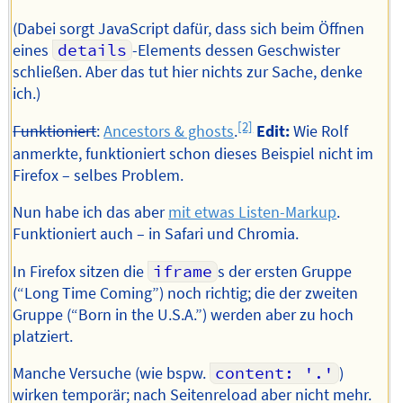
(Dabei sorgt JavaScript dafür, dass sich beim Öffnen
eines
details
-Elements dessen Geschwister
schließen. Aber das tut hier nichts zur Sache, denke
ich.)
[2]
Funktioniert
:
Ancestors & ghosts
.
Edit:
Wie Rolf
anmerkte, funktioniert schon dieses Beispiel nicht im
Firefox – selbes Problem.
Nun habe ich das aber
mit etwas Listen-Markup
.
Funktioniert auch – in Safari und Chromia.
In Firefox sitzen die
iframe
s der ersten Gruppe
(“Long Time Coming”) noch richtig; die der zweiten
Gruppe (“Born in the U.S.A.”) werden aber zu hoch
platziert.
Manche Versuche (wie bspw.
content: '.'
)
wirken temporär; nach Seitenreload aber nicht mehr.