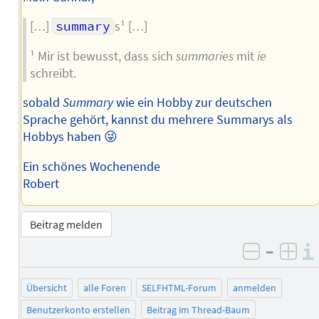
[…]
summary
s¹ […]
¹ Mir ist bewusst, dass sich
summaries
mit
ie
schreibt.
sobald
Summary
wie ein Hobby zur deutschen
Sprache gehört, kannst du mehrere Summarys als
Hobbys haben 😜
Ein schönes Wochenende
Robert
Beitrag melden
–
negativ 
posi
Übersicht
alle Foren
SELFHTML-Forum
anmelden
Benutzerkonto erstellen
Beitrag im Thread-Baum