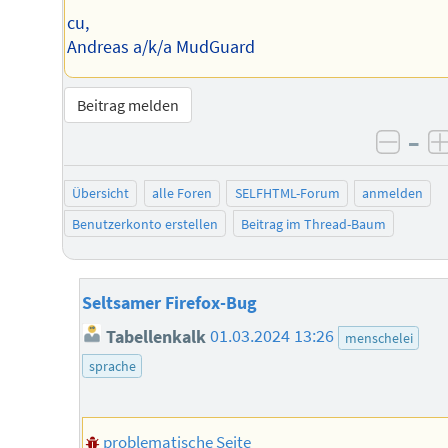
cu,
Andreas a/k/a MudGuard
Beitrag melden
–
negat
Übersicht
alle Foren
SELFHTML-Forum
anmelden
Benutzerkonto erstellen
Beitrag im Thread-Baum
Seltsamer Firefox-Bug
Tabellenkalk
01.03.2024 13:26
menschelei
sprache
problematische Seite