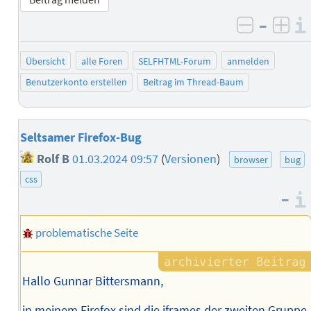
–
negativ 
posi
Übersicht
alle Foren
SELFHTML-Forum
anmelden
Benutzerkonto erstellen
Beitrag im Thread-Baum
Seltsamer Firefox-Bug
Rolf B
01.03.2024 09:57
(
Versionen
)
browser
bug
css
–
problematische Seite
Hallo Gunnar Bittersmann,
in meinem Firefox sind die iframes der zweiten Gruppe