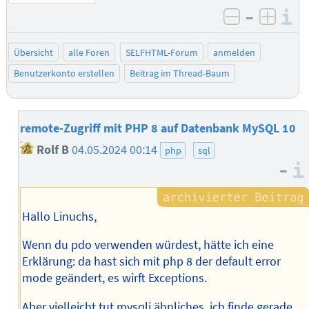
–
I
negativ be
posit
Übersicht
alle Foren
SELFHTML-Forum
anmelden
Benutzerkonto erstellen
Beitrag im Thread-Baum
remote-Zugriff mit PHP 8 auf Datenbank MySQL 10
Rolf B
04.05.2024 00:14
php
sql
–
Hallo Linuchs,
Wenn du pdo verwenden würdest, hätte ich eine
Erklärung: da hast sich mit php 8 der default error
mode geändert, es wirft Exceptions.
Aber vielleicht tut mysqli ähnliches, ich finde gerade