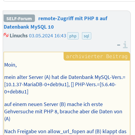
remote-Zugriff mit PHP 8 auf
SELF-Forum
Datenbank MySQL 10
Linuchs
03.05.2024 16:43
php
sql
–
I
Moin,
mein alter Server (A) hat die Datenbank MySQL-Vers.=
[10.1.37-MariaDB-0+deb9u1], [] PHP-Vers.=[5.6.40-
0+deb8u1]
auf einem neuen Server (B) mache ich erste
Gehversuche mit PHP 8, brauche aber die Daten von
(A)
Nach Freigabe von allow_url_fopen auf (B) klappt das