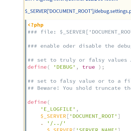
$_SERVER['DOCUMENT_ROOT']/debug.settings.
<?php
### file: $_SERVER['DOCUMENT_ROO
### enable oder disable the debu
## set to truly or falsy values 
define
(
'DEBUG'
,
true
)
;
## set to falsy value or to a fi
## Beware! You shold truncate th
define
(
'E_LOGFILE'
,
$_SERVER
[
'DOCUMENT_ROOT'
]
.
'/../'
.
$_SERVER
[
'SERVER_NAME'
]