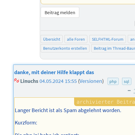
Beitrag melden
Übersicht
alle Foren
SELFHTML-Forum
an
Benutzerkonto erstellen
Beitrag im Thread-Ba
danke, mit deiner Hilfe klappt das
Linuchs
04.05.2024 15:55
(
Versionen
)
php
sql
–
Langer Bericht ist als Spam abgelehnt worden.
Kurzform: