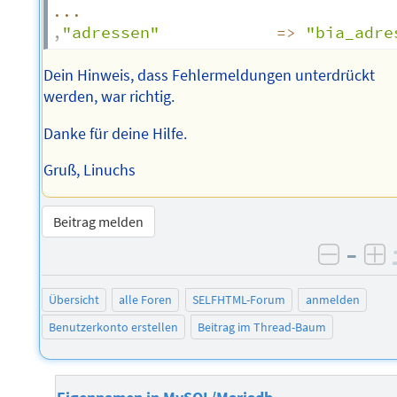
...
,
"adressen"
=>
"bia_adre
Dein Hinweis, dass Fehlermeldungen unterdrückt
werden, war richtig.
Danke für deine Hilfe.
Gruß, Linuchs
Beitrag melden
–
negati
po
Übersicht
alle Foren
SELFHTML-Forum
anmelden
Benutzerkonto erstellen
Beitrag im Thread-Baum