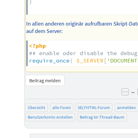
}
In allen anderen originär aufrufbaren Skript-Dat
auf dem Server:
<?php
## enable oder disable the debug
require_once
(
$_SERVER
[
'DOCUMENT
Beitrag melden
–
neg
Übersicht
alle Foren
SELFHTML-Forum
anmelden
Benutzerkonto erstellen
Beitrag im Thread-Baum