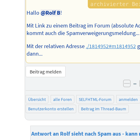
Hallo
@Rolf B
!
Mit Link zu einem Beitrag im Forum (absolute A
kommt auch die Spamverweigerungsmeldung...
Mit der relativen Adresse
./1814952#m1814952
g
dann...
Beitrag melden
–
neg
Übersicht
alle Foren
SELFHTML-Forum
anmelden
Benutzerkonto erstellen
Beitrag im Thread-Baum
Antwort an Rolf sieht nach Spam aus - kann 