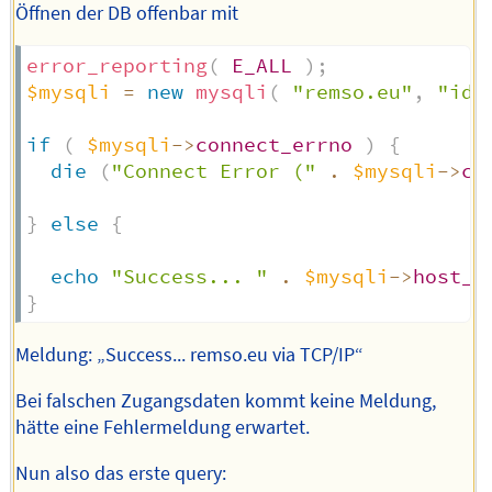
Öffnen der DB offenbar mit
error_reporting
(
E_ALL
)
;
$mysqli
=
new
mysqli
(
"remso.eu"
,
"id"
if
(
$mysqli
->
connect_errno
)
{
die
(
"Connect Error ("
.
$mysqli
->
co
}
else
{
echo
"Success... "
.
$mysqli
->
host_i
}
Meldung: „Success... remso.eu via TCP/IP“
Bei falschen Zugangsdaten kommt keine Meldung,
hätte eine Fehlermeldung erwartet.
Nun also das erste query: