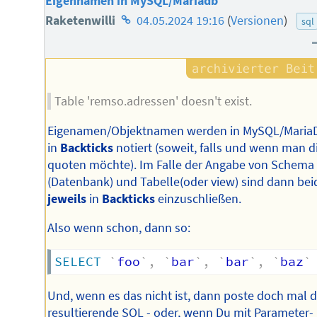
Eigennamen in MySQL/Mariadb
Homepage
Raketenwilli
04.05.2024 19:16
(
Versionen
)
sql
des
Autors
Table 'remso.adressen' doesn't exist.
Eigenamen/Objektnamen werden in MySQL/Maria
in
Backticks
notiert (soweit, falls und wenn man d
quoten möchte). Im Falle der Angabe von Schema
(Datenbank) und Tabelle(oder view) sind dann bei
jeweils
in
Backticks
einzuschließen.
Also wenn schon, dann so:
SELECT
`
foo
`
,
`
bar
`
,
`
bar
`
,
`
baz
`
Und, wenn es das nicht ist, dann poste doch mal 
resultierende SQL - oder, wenn Du mit Parameter-