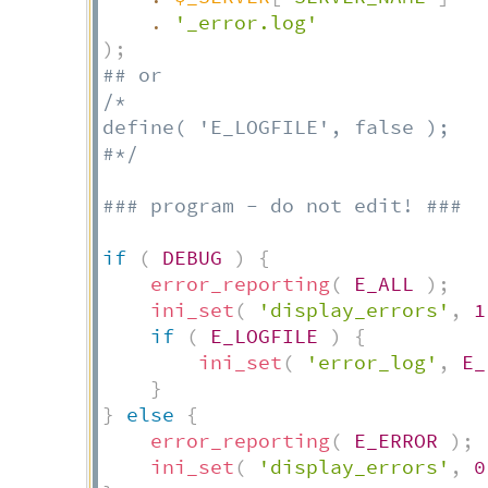
.
'_error.log'
)
;
## or
/*

define( 'E_LOGFILE', false );

#*/
### program - do not edit! ###
if
(
DEBUG
)
{
error_reporting
(
E_ALL
)
;
ini_set
(
'display_errors'
,
1
if
(
E_LOGFILE
)
{
ini_set
(
'error_log'
,
E_
}
}
else
{
error_reporting
(
E_ERROR
)
;
ini_set
(
'display_errors'
,
0