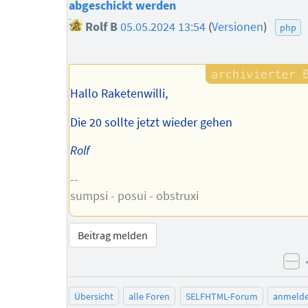
abgeschickt werden
Rolf B
05.05.2024 13:54
(
Versionen
)
php
Hallo Raketenwilli,
Die 20 sollte jetzt wieder gehen
Rolf
--
sumpsi - posui - obstruxi
Beitrag melden
ne
Übersicht
alle Foren
SELFHTML-Forum
anmeld