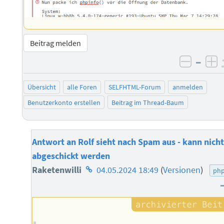
Beitrag melden
–
negati
po
Übersicht
alle Foren
SELFHTML-Forum
anmelden
Benutzerkonto erstellen
Beitrag im Thread-Baum
Antwort an Rolf sieht nach Spam aus - kann nich
abgeschickt werden
Homepage
Raketenwilli
04.05.2024 18:49
(
Versionen
)
ph
des
Autors