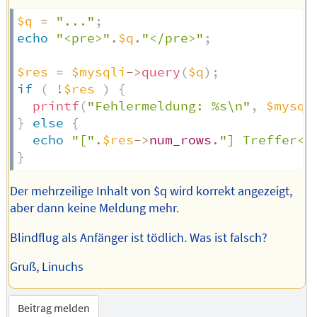
$q
=
"..."
;
echo
"<pre>"
.
$q
.
"</pre>"
;
$res
=
$mysqli
->
query
(
$q
)
;
if
(
!
$res
)
{
printf
(
"Fehlermeldung: %s\n"
,
$mysql
}
else
{
echo
"["
.
$res
->
num_rows
.
"] Treffer<b
}
Der mehrzeilige Inhalt von $q wird korrekt angezeigt,
aber dann keine Meldung mehr.
Blindflug als Anfänger ist tödlich. Was ist falsch?
Gruß, Linuchs
Beitrag melden