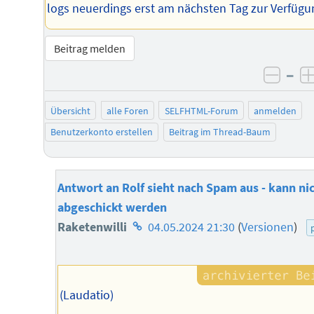
logs neuerdings erst am nächsten Tag zur Verfügu
Beitrag melden
–
negat
Übersicht
alle Foren
SELFHTML-Forum
anmelden
Benutzerkonto erstellen
Beitrag im Thread-Baum
Antwort an Rolf sieht nach Spam aus - kann ni
abgeschickt werden
Homepage
Raketenwilli
04.05.2024 21:30
(
Versionen
)
des
Autors
(Laudatio)