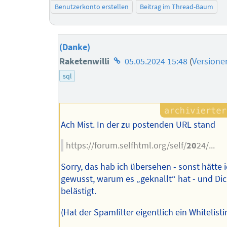
Benutzerkonto erstellen
Beitrag im Thread-Baum
(Danke)
Homepage
Raketenwilli
05.05.2024 15:48
(
Versione
des
sql
Autors
Ach Mist. In der zu postenden URL stand
https://forum.selfhtml.org/self/
20
24/...
Sorry, das hab ich übersehen - sonst hätte 
gewusst, warum es „geknallt“ hat - und Dic
belästigt.
(Hat der Spamfilter eigentlich ein Whitelisti