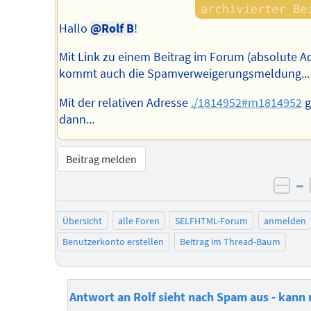
Hallo
@Rolf B
!
Mit Link zu einem Beitrag im Forum (absolute A
kommt auch die Spamverweigerungsmeldung...
Mit der relativen Adresse
./1814952#m1814952
g
dann...
Beitrag melden
–
neg
Übersicht
alle Foren
SELFHTML-Forum
anmelden
Benutzerkonto erstellen
Beitrag im Thread-Baum
Antwort an Rolf sieht nach Spam aus - kann 