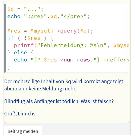
$q
=
"..."
;
echo
"<pre>"
.
$q
.
"</pre>"
;
$res
=
$mysqli
->
query
(
$q
)
;
if
(
!
$res
)
{
printf
(
"Fehlermeldung: %s\n"
,
$mysql
}
else
{
echo
"["
.
$res
->
num_rows
.
"] Treffer<b
}
Der mehrzeilige Inhalt von $q wird korrekt angezeigt,
aber dann keine Meldung mehr.
Blindflug als Anfänger ist tödlich. Was ist falsch?
Gruß, Linuchs
Beitrag melden