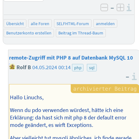
–
I
negativ be
posit
Übersicht
alle Foren
SELFHTML-Forum
anmelden
Benutzerkonto erstellen
Beitrag im Thread-Baum
remote-Zugriff mit PHP 8 auf Datenbank MySQL 10
Rolf B
04.05.2024 00:14
php
sql
–
Hallo Linuchs,
Wenn du pdo verwenden würdest, hätte ich eine
Erklärung: da hast sich mit php 8 der default error
mode geändert, es wirft Exceptions.
Aber vielleicht tut mysqli ähnliches, ich finde gerade