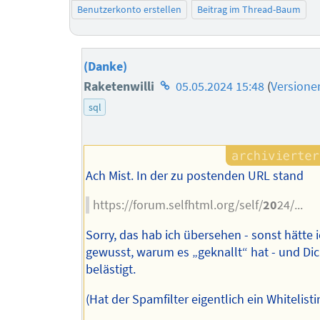
Benutzerkonto erstellen
Beitrag im Thread-Baum
(Danke)
Homepage
Raketenwilli
05.05.2024 15:48
(
Versione
des
sql
Autors
Ach Mist. In der zu postenden URL stand
https://forum.selfhtml.org/self/
20
24/...
Sorry, das hab ich übersehen - sonst hätte 
gewusst, warum es „geknallt“ hat - und Dic
belästigt.
(Hat der Spamfilter eigentlich ein Whitelisti