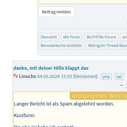
Beitrag melden
Übersicht
alle Foren
SELFHTML-Forum
an
Benutzerkonto erstellen
Beitrag im Thread-Ba
danke, mit deiner Hilfe klappt das
Linuchs
04.05.2024 15:55
(
Versionen
)
php
sql
–
Langer Bericht ist als Spam abgelehnt worden.
Kurzform: