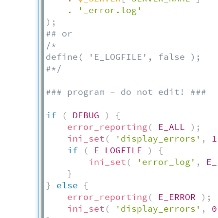
.
'_error.log'
)
;
## or
/*

define( 'E_LOGFILE', false );

#*/
### program - do not edit! ###
if
(
DEBUG
)
{
error_reporting
(
E_ALL
)
;
ini_set
(
'display_errors'
,
1
if
(
E_LOGFILE
)
{
ini_set
(
'error_log'
,
E_
}
}
else
{
error_reporting
(
E_ERROR
)
;
ini_set
(
'display_errors'
,
0