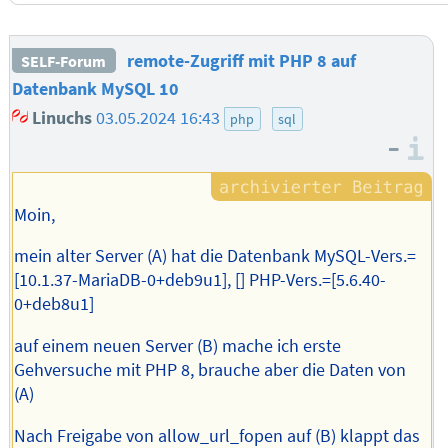
remote-Zugriff mit PHP 8 auf
SELF-Forum
Datenbank MySQL 10
Linuchs
03.05.2024 16:43
php
sql
–
I
Moin,
mein alter Server (A) hat die Datenbank MySQL-Vers.=
[10.1.37-MariaDB-0+deb9u1], [] PHP-Vers.=[5.6.40-
0+deb8u1]
auf einem neuen Server (B) mache ich erste
Gehversuche mit PHP 8, brauche aber die Daten von
(A)
Nach Freigabe von allow_url_fopen auf (B) klappt das