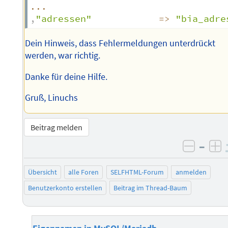
...
,
"adressen"
=>
"bia_adre
Dein Hinweis, dass Fehlermeldungen unterdrückt
werden, war richtig.
Danke für deine Hilfe.
Gruß, Linuchs
Beitrag melden
–
negati
po
Übersicht
alle Foren
SELFHTML-Forum
anmelden
Benutzerkonto erstellen
Beitrag im Thread-Baum