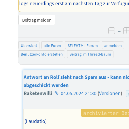
logs neuerdings erst am nächsten Tag zur Verfügu
Beitrag melden
–
negat
Übersicht
alle Foren
SELFHTML-Forum
anmelden
Benutzerkonto erstellen
Beitrag im Thread-Baum
Antwort an Rolf sieht nach Spam aus - kann ni
abgeschickt werden
Homepage
Raketenwilli
04.05.2024 21:30
(
Versionen
)
des
Autors
(Laudatio)