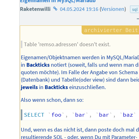
Eigennamen in MySQL/Mariadb
Homepage
Raketenwilli
04.05.2024 19:16
(
Versionen
)
sql
des
Autors
Table 'remso.adressen' doesn't exist.
Eigenamen/Objektnamen werden in MySQL/Maria
in
Backticks
notiert (soweit, falls und wenn man d
quoten möchte). Im Falle der Angabe von Schema
(Datenbank) und Tabelle(oder view) sind dann bei
jeweils
in
Backticks
einzuschließen.
Also wenn schon, dann so:
SELECT
`
foo
`
,
`
bar
`
,
`
bar
`
,
`
baz
`
Und, wenn es das nicht ist, dann poste doch mal 
resultierende SQL - oder, wenn Du mit Parameter-