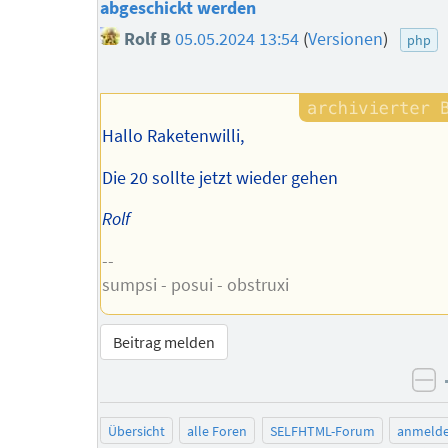
abgeschickt werden
Rolf B
05.05.2024 13:54
(
Versionen
)
php
Hallo Raketenwilli,
Die 20 sollte jetzt wieder gehen
Rolf
--
sumpsi - posui - obstruxi
Beitrag melden
ne
Übersicht
alle Foren
SELFHTML-Forum
anmeld