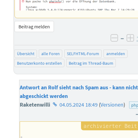
Beitrag melden
–
negati
po
Übersicht
alle Foren
SELFHTML-Forum
anmelden
Benutzerkonto erstellen
Beitrag im Thread-Baum
Antwort an Rolf sieht nach Spam aus - kann nich
abgeschickt werden
Homepage
Raketenwilli
04.05.2024 18:49
(
Versionen
)
ph
des
Autors