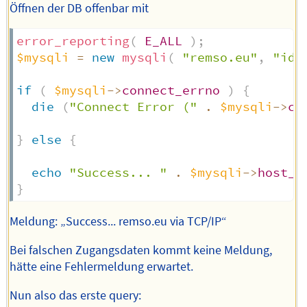
Öffnen der DB offenbar mit
error_reporting
(
E_ALL
)
;
$mysqli
=
new
mysqli
(
"remso.eu"
,
"id"
if
(
$mysqli
->
connect_errno
)
{
die
(
"Connect Error ("
.
$mysqli
->
co
}
else
{
echo
"Success... "
.
$mysqli
->
host_i
}
Meldung: „Success... remso.eu via TCP/IP“
Bei falschen Zugangsdaten kommt keine Meldung,
hätte eine Fehlermeldung erwartet.
Nun also das erste query: