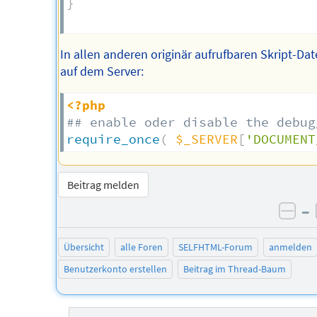
}
In allen anderen originär aufrufbaren Skript-Dat
auf dem Server:
<?php
## enable oder disable the debug
require_once
(
$_SERVER
[
'DOCUMENT
Beitrag melden
–
neg
Übersicht
alle Foren
SELFHTML-Forum
anmelden
Benutzerkonto erstellen
Beitrag im Thread-Baum