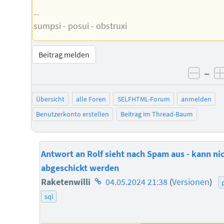
--
sumpsi - posui - obstruxi
Beitrag melden
–
negat
Übersicht
alle Foren
SELFHTML-Forum
anmelden
Benutzerkonto erstellen
Beitrag im Thread-Baum
Antwort an Rolf sieht nach Spam aus - kann ni
abgeschickt werden
Homepage
Raketenwilli
04.05.2024 21:38
(
Versionen
)
des
sql
Autors