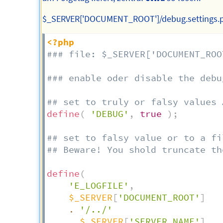
$_SERVER['DOCUMENT_ROOT']/debug.settings.
<?php
### file: $_SERVER['DOCUMENT_ROO
### enable oder disable the debu
## set to truly or falsy values 
define
(
'DEBUG'
,
true
)
;
## set to falsy value or to a fi
## Beware! You shold truncate th
define
(
'E_LOGFILE'
,
$_SERVER
[
'DOCUMENT_ROOT'
]
.
'/../'
.
$_SERVER
[
'SERVER_NAME'
]