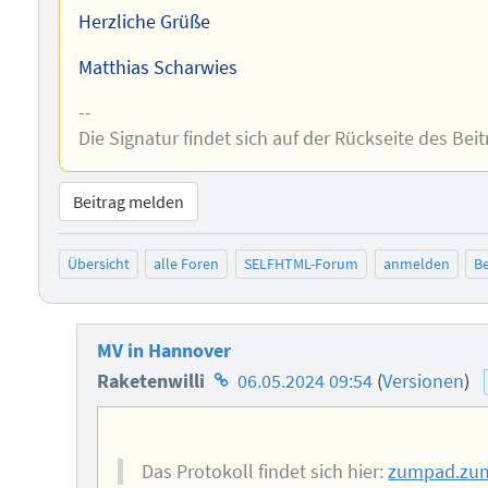
Herzliche Grüße
Matthias Scharwies
--
Die Signatur findet sich auf der Rückseite des Beit
Beitrag melden
Übersicht
alle Foren
SELFHTML-Forum
anmelden
Be
MV in Hannover
Homepage
Raketenwilli
06.05.2024 09:54
(
Versionen
)
des
Autors
Das Protokoll findet sich hier:
zumpad.zu