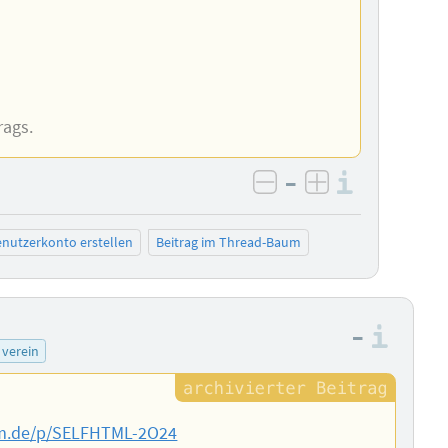
rags.
–
Informa
negativ bewerten
positiv bewe
nutzerkonto erstellen
Beitrag im Thread-Baum
–
Info
verein
m.de/p/SELFHTML-2O24