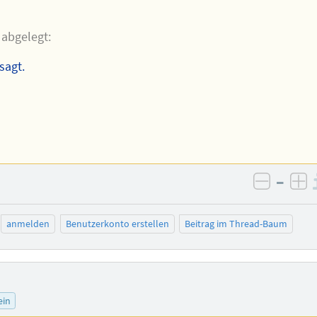
 abgelegt:
sagt.
–
negativ
po
anmelden
Benutzerkonto erstellen
Beitrag im Thread-Baum
ein