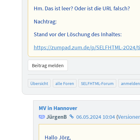
Hm. Das ist leer? Oder ist die URL falsch?
Nachtrag:
Stand vor der Löschung des Inhaltes:
https://zumpad.zum.de/p/SELFHTML-2O24/t
Beitrag melden
Übersicht
alle Foren
SELFHTML-Forum
anmelden
MV in Hannover
Homepage
JürgenB
06.05.2024 10:04
(
Versione
des
Autors
Hallo Jörg,