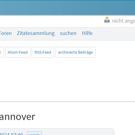
nicht ang
Foren
Zitatesammlung
suchen
Hilfe
t
Atom-Feed
RSS-Feed
archivierte Beiträge
Hannover
2024 07:40
verein