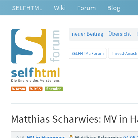
SELFHTML
Wiki
Forum
Blog
neuer Beitrag
Übersicht
SELFHTML-Forum
Thread-Ansich
Matthias Scharwies:
MV in 
MV in Hannover
Matthias Scharwies
04.05.
0
8