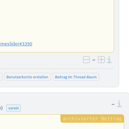
imeslider#3390
–
Info
negativ bewer
positiv b
Benutzerkonto erstellen
Beitrag im Thread-Baum
–
I
n
)
verein