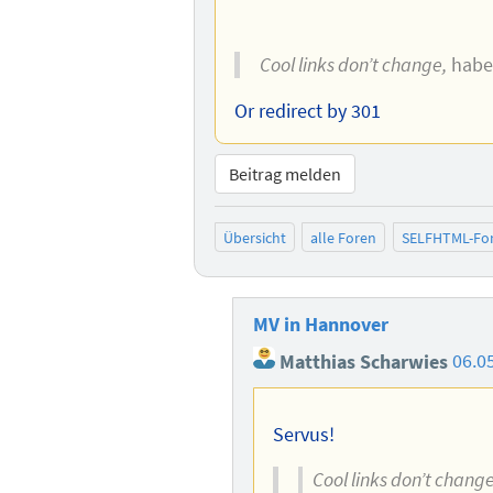
Cool links don’t change,
haben
Or redirect by 301
Beitrag melden
Übersicht
alle Foren
SELFHTML-Fo
MV in Hannover
Matthias Scharwies
06.0
Servus!
Cool links don’t change