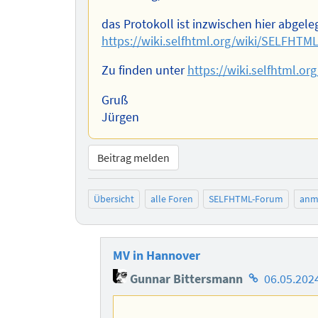
das Protokoll ist inzwischen hier abgeleg
https://wiki.selfhtml.org/wiki/SELFHTM
Zu finden unter
https://wiki.selfhtml.o
Gruß
Jürgen
Beitrag melden
Übersicht
alle Foren
SELFHTML-Forum
anm
MV in Hannover
Homepage
Gunnar Bittersmann
06.05.202
des
Autors