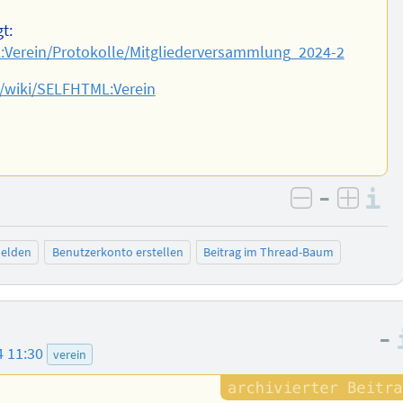
t:
L:Verein/Protokolle/Mitgliederversammlung_2024-2
rg/wiki/SELFHTML:Verein
–
I
negativ be
posit
elden
Benutzerkonto erstellen
Beitrag im Thread-Baum
–
4 11:30
verein