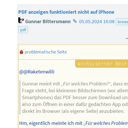
PDF anzeigen funktioniert nicht auf iPhone
Homepage
Gunnar Bittersmann
05.05.2024 16:08
brows
des
pdf
Autors
problematische Seite
@@Raketenwilli
Gunnar meint mit
„Für welches Problem?“
, dass e
Frage steht, bei kleineren Bildschirmen (vor alle
Smartphones) das PDF besser zum Download u
also zum Öffnen in einer dafür gedachten App od
direkt im Browser (als eigene Seite) anzubieten.
Hm, eigentlich meinte ich mit
„Für welches Proble