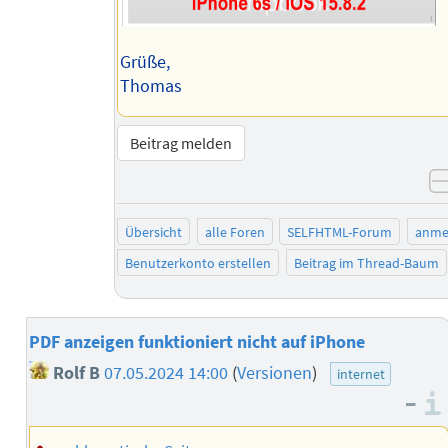
Grüße,
Thomas
Beitrag melden
Übersicht
alle Foren
SELFHTML-Forum
anme
Benutzerkonto erstellen
Beitrag im Thread-Baum
PDF anzeigen funktioniert nicht auf iPhone
Rolf B
07.05.2024 14:00
(
Versionen
)
internet
–