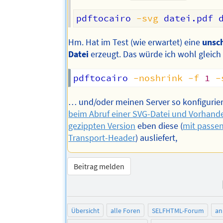
pdftocairo 
-svg
Hm. Hat im Test (wie erwartet) eine
unsc
Datei
erzeugt. Das würde ich wohl gleic
pdftocairo 
-noshrink
-f
1
-
… und/oder meinen Server so konfigurier
beim Abruf einer SVG-Datei und Vorhand
gezippten Version
eben diese (
mit pass
Transport-Header
) ausliefert,
Beitrag melden
Übersicht
alle Foren
SELFHTML-Forum
an