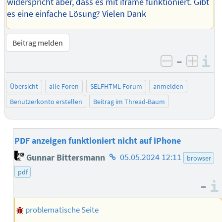
widerspricht aber, dass es mit iframe funktioniert. Gibt
es eine einfache Lösung? Vielen Dank
Beitrag melden
–
I
negativ be
posit
Übersicht
alle Foren
SELFHTML-Forum
anmelden
Benutzerkonto erstellen
Beitrag im Thread-Baum
PDF anzeigen funktioniert nicht auf iPhone
Homepage
Gunnar Bittersmann
05.05.2024 12:11
browser
des
pdf
Autors
–
problematische Seite