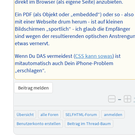
direkt im Browser (als eigene Seite) anzubieten.
Ein PDF (als Objekt oder „embedded“) oder so - also
mit einer Webseite drum herum - ist auf kleinen
Bildschirmen „sportlich“ - ich glaub die Empfänger
sind wegen der resultierenden optischen Anstrengu
etwas vernervt.
Wenn Du DAS vermeidest (
CSS kann sowas
) ist
mitautomatisch auch Dein iPhone-Problem
„erschlagen“.
Beitrag melden
–
negati
po
Übersicht
alle Foren
SELFHTML-Forum
anmelden
Benutzerkonto erstellen
Beitrag im Thread-Baum