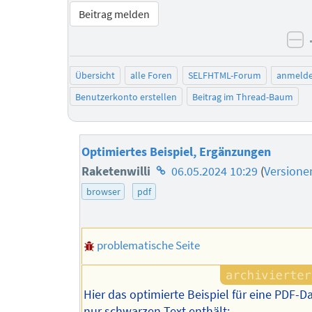
Beitrag melden
ne
Übersicht
alle Foren
SELFHTML-Forum
anmeld
Benutzerkonto erstellen
Beitrag im Thread-Baum
Optimiertes Beispiel, Ergänzungen
Homepage
Raketenwilli
06.05.2024 10:29
(
Versione
des
browser
pdf
Autors
problematische Seite
Hier das optimierte Beispiel für eine PDF-D
nur schwarzen Text enthält: