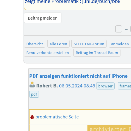
zeigt meine Problematik : juhl.de/buch/bb8
Beitrag melden
–
neg
Übersicht
alle Foren
SELFHTML-Forum
anmelden
Benutzerkonto erstellen
Beitrag im Thread-Baum
PDF anzeigen funktioniert nicht auf iPhone
Robert B.
06.05.2024 08:49
browser
frame
pdf
problematische Seite