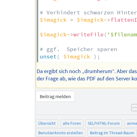
# Verhindert schwarzen Hinte
$imagick
=
$imagick
->
flatten
$imagick
->
writeFile
(
'$filena
# ggf.  Speicher sparen
unset
(
$imagick
)
;
Da ergibt sich noch „drumherum“. Aber das
der Frage ab, wie das PDF auf den Server 
Beitrag melden
Übersicht
alle Foren
SELFHTML-Forum
anme
Benutzerkonto erstellen
Beitrag im Thread-Baum