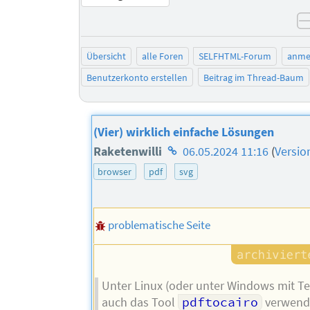
Übersicht
alle Foren
SELFHTML-Forum
anme
Benutzerkonto erstellen
Beitrag im Thread-Baum
(Vier) wirklich einfache Lösungen
Homepage
Raketenwilli
06.05.2024 11:16
(
Versio
des
browser
pdf
svg
Autors
problematische Seite
Unter Linux (oder unter Windows mit Te
auch das Tool
pdftocairo
verwend