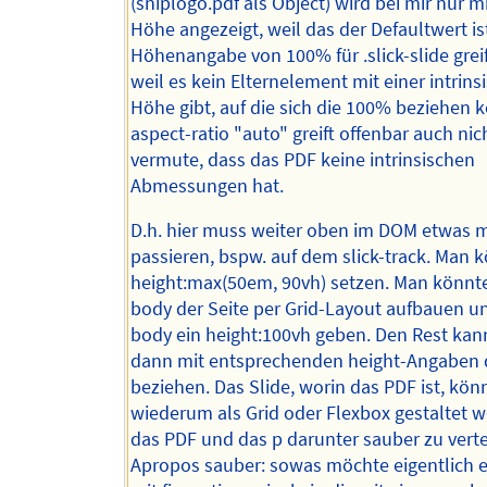
(sniplogo.pdf als Object) wird bei mir nur m
Höhe angezeigt, weil das der Defaultwert ist
Höhenangabe von 100% für .slick-slide greif
weil es kein Elternelement mit einer intrins
Höhe gibt, auf die sich die 100% beziehen 
aspect-ratio "auto" greift offenbar auch nich
vermute, dass das PDF keine intrinsischen
Abmessungen hat.
D.h. hier muss weiter oben im DOM etwas m
passieren, bspw. auf dem slick-track. Man 
height:max(50em, 90vh) setzen. Man könnt
body der Seite per Grid-Layout aufbauen 
body ein height:100vh geben. Den Rest ka
dann mit entsprechenden height-Angaben 
beziehen. Das Slide, worin das PDF ist, kö
wiederum als Grid oder Flexbox gestaltet 
das PDF und das p darunter sauber zu verte
Apropos sauber: sowas möchte eigentlich e