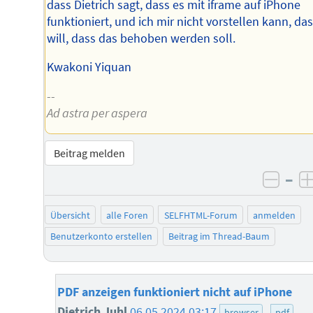
dass Dietrich sagt, dass es mit iframe auf iPhone
funktioniert, und ich mir nicht vorstellen kann, das
will, dass das behoben werden soll.
Kwakoni Yiquan
--
Ad astra per aspera
Beitrag melden
–
negat
Übersicht
alle Foren
SELFHTML-Forum
anmelden
Benutzerkonto erstellen
Beitrag im Thread-Baum
PDF anzeigen funktioniert nicht auf iPhone
Dietrich Juhl
06.05.2024 03:17
browser
pdf