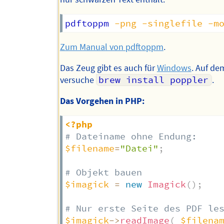
pdftoppm 
-png
-singlefile
-m
Zum Manual von pdftoppm
.
Das Zeug gibt es auch für
Windows
. Auf de
versuche
brew install poppler
.
Das Vorgehen in PHP:
<?php
# Dateiname ohne Endung:
$filename
=
"Datei"
;
# Objekt bauen
$imagick
=
new
Imagick
(
)
;
# Nur erste Seite des PDF le
$imagick
->
readImage
(
$filena