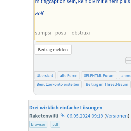
mit figcaption sein, kein div mit einem p als 
Rolf
--
sumpsi - posui - obstruxi
Beitrag melden
Übersicht
alle Foren
SELFHTML-Forum
anme
Benutzerkonto erstellen
Beitrag im Thread-Baum
Drei wirklich einfache Lösungen
Homepage
Raketenwilli
06.05.2024 09:19
(
Versionen
)
des
browser
pdf