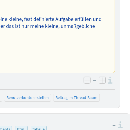
ne kleine, fest definierte Aufgabe erfüllen und
Aber das ist nur meine kleine, unmaßgebliche
–
Info
negativ bewer
positiv b
Benutzerkonto erstellen
Beitrag im Thread-Baum
–
I
ements
html
tabelle