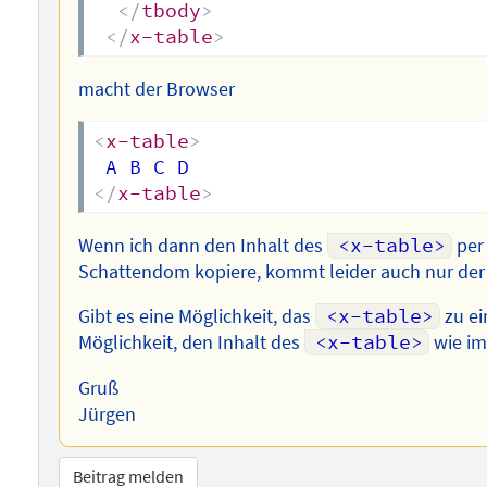
</
tbody
>
</
x-table
>
macht der Browser
<
x-table
>
</
x-table
>
Wenn ich dann den Inhalt des
<x-table>
per
Schattendom kopiere, kommt leider auch nur der
Gibt es eine Möglichkeit, das
<x-table>
zu ei
Möglichkeit, den Inhalt des
<x-table>
wie im
Gruß
Jürgen
Beitrag melden