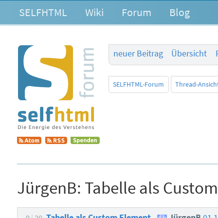
SELFHTML
Wiki
Forum
Blog
neuer Beitrag
Übersicht
SELFHTML-Forum
Thread-Ansich
JürgenB:
Tabelle als Custo
Tabelle als Custom Element
JürgenB
01.
0
20