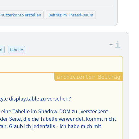
negativ bewerten
positiv bewe
nutzerkonto erstellen
Beitrag im Thread-Baum
–
Info
ml
tabelle
yle display:table zu versehen?
st, eine Tabelle im Shadow-DOM zu „verstecken“.
f der Seite, die die Tabelle verwendet, kommt nicht
n. Glaub ich jedenfalls - ich habe mich mit