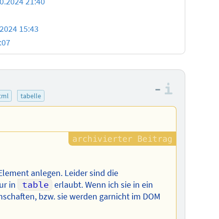
0.2024 21:40
.2024 15:43
:07
–
Informa
tml
tabelle
lement anlegen. Leider sind die
ur in
table
erlaubt. Wenn ich sie in ein
genschaften, bzw. sie werden garnicht im DOM