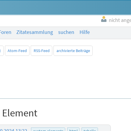
nicht ang
Foren
Zitatesammlung
suchen
Hilfe
t
Atom-Feed
RSS-Feed
archivierte Beiträge
m Element
10.2024 13:22
custom elements
html
tabelle