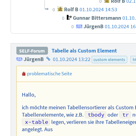
Rolf B
02.1
0
Rolf B
01.10.2024 14:53
0
Gunnar Bittersmann
01.10
0
JürgenB
01.10.2024 16
0
Tabelle als Custom Element
SELF-Forum
Homepage
JürgenB
01.10.2024 13:22
custom elements
h
des
problematische Seite
Autors
Hallo,
ich möchte meinen Tabellensortierer als Custom E
Tabellenelemente, wie z.B.
tbody
oder
tr
n
x-table
legen, verlieren sie ihre Tabellenei
angelegt. Aus