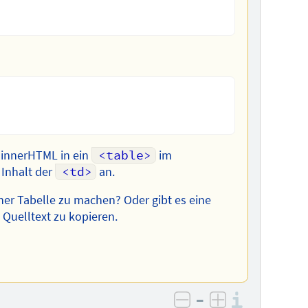
 innerHTML in ein
<table>
im
 Inhalt der
<td>
an.
ner Tabelle zu machen? Oder gibt es eine
 Quelltext zu kopieren.
–
Informa