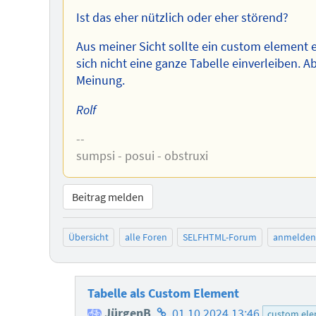
Ist das eher nützlich oder eher störend?
Aus meiner Sicht sollte ein custom element ei
sich nicht eine ganze Tabelle einverleiben. 
Meinung.
Rolf
--
sumpsi - posui - obstruxi
Beitrag melden
Übersicht
alle Foren
SELFHTML-Forum
anmelden
Tabelle als Custom Element
Homepage
JürgenB
01.10.2024 13:46
custom el