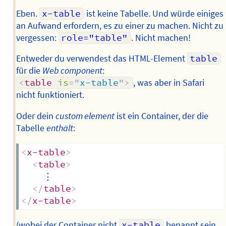
Eben.
x-table
ist keine Tabelle. Und würde einiges
an Aufwand erfordern, es zu einer zu machen. Nicht zu
vergessen:
role="table"
. Nicht machen!
Entweder du verwendest das HTML-Element
table
für die
Web component
:
<
table
is
=
"
x-table
"
>
, was aber in Safari
nicht funktioniert.
Oder dein
custom element
ist ein Container, der die
Tabelle
enthält
:
<
x-table
>
<
table
>
    ⋮

</
table
>
</
x-table
>
(wobei der Container nicht
x-table
benannt sein