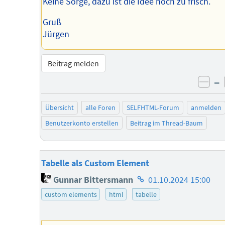
Keine Sorge, dazu ist die Idee noch zu frisch.
Gruß
Jürgen
Beitrag melden
–
neg
Übersicht
alle Foren
SELFHTML-Forum
anmelden
Benutzerkonto erstellen
Beitrag im Thread-Baum
Tabelle als Custom Element
Homepage
Gunnar Bittersmann
01.10.2024 15:00
des
custom elements
html
tabelle
Autors