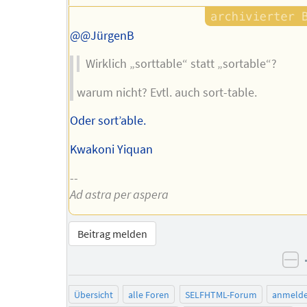
@@JürgenB
Wirklich „sorttable“ statt „sortable“?
warum nicht? Evtl. auch sort-table.
Oder sort’able.
Kwakoni Yiquan
--
Ad astra per aspera
Beitrag melden
ne
Übersicht
alle Foren
SELFHTML-Forum
anmeld