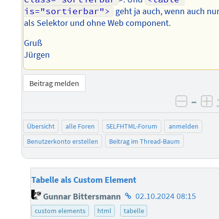
is="sortierbar">
geht ja auch, wenn auch nu
als Selektor und ohne Web component.
Gruß
Jürgen
Beitrag melden
–
negati
po
Übersicht
alle Foren
SELFHTML-Forum
anmelden
Benutzerkonto erstellen
Beitrag im Thread-Baum
Tabelle als Custom Element
Homepage
Gunnar Bittersmann
02.10.2024 08:15
des
custom elements
html
tabelle