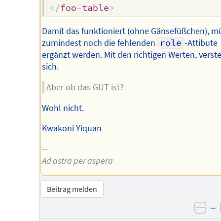
</
foo-table
>
Damit das funktioniert (ohne Gänsefüßchen), m
zumindest noch die fehlenden
role
-Attibute
ergänzt werden. Mit den richtigen Werten, verst
sich.
Aber ob das GUT ist?
Wohl nicht.
Kwakoni Yiquan
--
Ad astra per aspera
Beitrag melden
–
neg