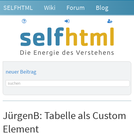
SELFHTML
Wiki
Forum
Blog
Hilfe
anmelden
Benutzerk
neuer Beitrag
Suchbegriff
JürgenB:
Tabelle als Custom
Element