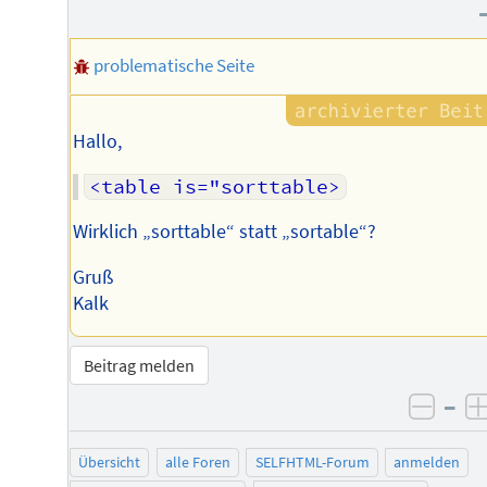
problematische Seite
Hallo,
<table is="sorttable>
Wirklich „sorttable“ statt „sortable“?
Gruß
Kalk
Beitrag melden
–
negat
Übersicht
alle Foren
SELFHTML-Forum
anmelden