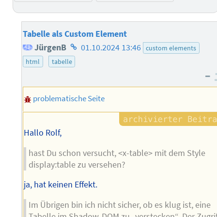
Tabelle als Custom Element
Homepage
JürgenB
01.10.2024 13:46
custom elements
des
html
tabelle
–
Autors
problematische Seite
Hallo Rolf,
hast Du schon versucht, <x-table> mit dem Style
display:table zu versehen?
ja, hat keinen Effekt.
Im Übrigen bin ich nicht sicher, ob es klug ist, eine
Tabelle im Shadow-DOM zu „verstecken“. Der Zugrif