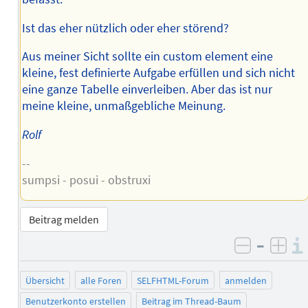
Ist das eher nützlich oder eher störend?
Aus meiner Sicht sollte ein custom element eine
kleine, fest definierte Aufgabe erfüllen und sich nicht
eine ganze Tabelle einverleiben. Aber das ist nur
meine kleine, unmaßgebliche Meinung.
Rolf
--
sumpsi - posui - obstruxi
Beitrag melden
–
negativ 
posi
Übersicht
alle Foren
SELFHTML-Forum
anmelden
Benutzerkonto erstellen
Beitrag im Thread-Baum