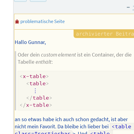
–
Autors
problematische Seite
Hallo Gunnar,
Oder dein
custom element
ist ein Container, der die
Tabelle
enthält
:
<
x-table
>
<
table
>
    ⋮

</
table
>
</
x-table
>
an so etwas habe ich auch schon gedacht, ist aber
nicht mein Favorit. Da bleibe ich lieber bei
<table 
class="sortierbar
>. Und
<table 