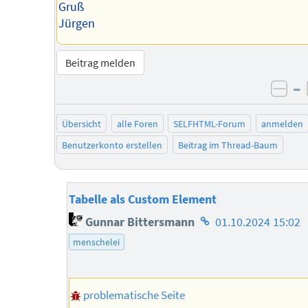
Gruß
Jürgen
Beitrag melden
–
neg
Übersicht
alle Foren
SELFHTML-Forum
anmelden
Benutzerkonto erstellen
Beitrag im Thread-Baum
Tabelle als Custom Element
Homepage
Gunnar Bittersmann
01.10.2024 15:02
des
menschelei
Autors
problematische Seite