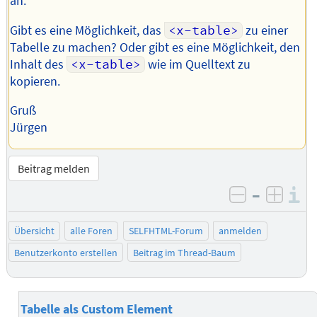
an.
Gibt es eine Möglichkeit, das
<x-table>
zu einer
Tabelle zu machen? Oder gibt es eine Möglichkeit, den
Inhalt des
<x-table>
wie im Quelltext zu
kopieren.
Gruß
Jürgen
Beitrag melden
–
I
negativ be
posit
Übersicht
alle Foren
SELFHTML-Forum
anmelden
Benutzerkonto erstellen
Beitrag im Thread-Baum
Tabelle als Custom Element