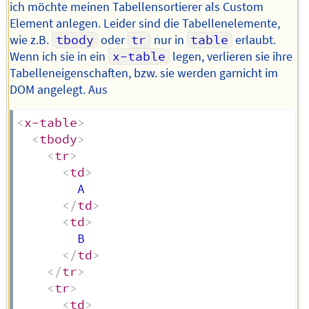
ich möchte meinen Tabellensortierer als Custom
Element anlegen. Leider sind die Tabellenelemente,
wie z.B.
tbody
oder
tr
nur in
table
erlaubt.
Wenn ich sie in ein
x-table
legen, verlieren sie ihre
Tabelleneigenschaften, bzw. sie werden garnicht im
DOM angelegt. Aus
<
x-table
>
<
tbody
>
<
tr
>
<
td
>
        A

</
td
>
<
td
>
        B

</
td
>
</
tr
>
<
tr
>
<
td
>