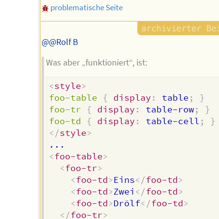
problematische Seite
@@Rolf B
Was aber „funktioniert“, ist:
<
style
>
foo-table
{
display
:
 table
;
}
foo-tr
{
display
:
 table-row
;
}
foo-td
{
display
:
 table-cell
;
}
</
style
>
<
foo-table
>
<
foo-tr
>
<
foo-td
>
Eins
</
foo-td
>
<
foo-td
>
Zwei
</
foo-td
>
<
foo-td
>
Drölf
</
foo-td
>
</
foo-tr
>