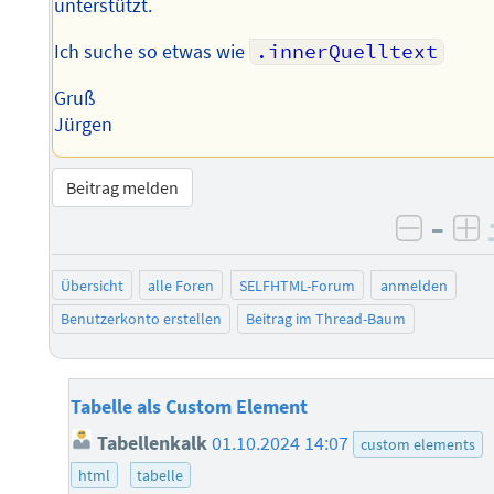
unterstützt.
Ich suche so etwas wie
.innerQuelltext
Gruß
Jürgen
Beitrag melden
–
negati
po
Übersicht
alle Foren
SELFHTML-Forum
anmelden
Benutzerkonto erstellen
Beitrag im Thread-Baum
Tabelle als Custom Element
Tabellenkalk
01.10.2024 14:07
custom elements
html
tabelle