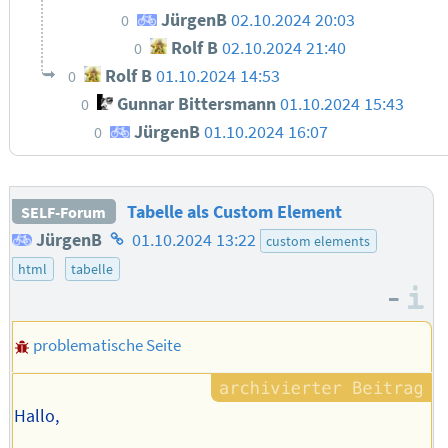
JürgenB
02.10.2024 20:03
0
Rolf B
02.10.2024 21:40
0
Rolf B
01.10.2024 14:53
0
Gunnar Bittersmann
01.10.2024 15:43
0
JürgenB
01.10.2024 16:07
0
Tabelle als Custom Element
SELF-Forum
Homepage
JürgenB
01.10.2024 13:22
custom elements
des
html
tabelle
–
Autors
I
problematische Seite
Hallo,