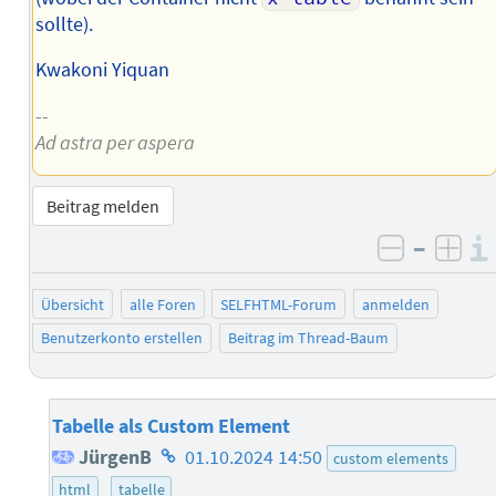
sollte).
Kwakoni Yiquan
--
Ad astra per aspera
Beitrag melden
–
negativ 
posi
Übersicht
alle Foren
SELFHTML-Forum
anmelden
Benutzerkonto erstellen
Beitrag im Thread-Baum
Tabelle als Custom Element
Homepage
JürgenB
01.10.2024 14:50
custom elements
des
html
tabelle