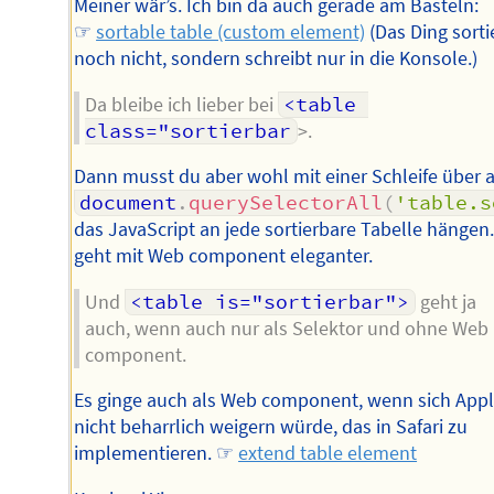
Meiner wär’s. Ich bin da auch gerade am Basteln:
☞
sortable table (custom element)
(Das Ding sorti
noch nicht, sondern schreibt nur in die Konsole.)
Da bleibe ich lieber bei
<table 
class="sortierbar
>.
Dann musst du aber wohl mit einer Schleife über a
document
.
querySelectorAll
(
'table.s
das JavaScript an jede sortierbare Tabelle hängen
geht mit Web component eleganter.
Und
<table is="sortierbar">
geht ja
auch, wenn auch nur als Selektor und ohne Web
component.
Es ginge auch als Web component, wenn sich App
nicht beharrlich weigern würde, das in Safari zu
implementieren. ☞
extend table element