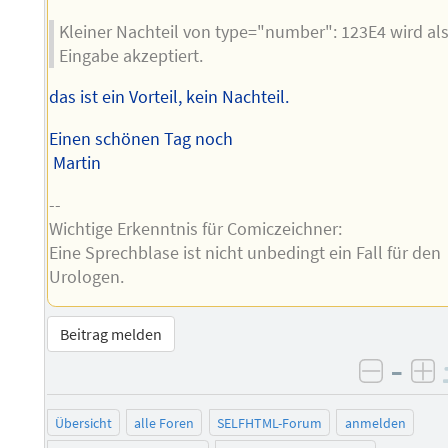
Kleiner Nachteil von type="number": 123E4 wird al
Eingabe akzeptiert.
das ist ein Vorteil, kein Nachteil.
Einen schönen Tag noch
Martin
--
Wichtige Erkenntnis für Comiczeichner:
Eine Sprechblase ist nicht unbedingt ein Fall für den
Urologen.
Beitrag melden
–
negati
po
Übersicht
alle Foren
SELFHTML-Forum
anmelden