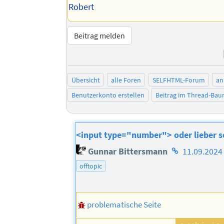
Robert
Beitrag melden
Übersicht
alle Foren
SELFHTML-Forum
an
Benutzerkonto erstellen
Beitrag im Thread-Ba
<input type="number"> oder lieber s
Homepage
Gunnar Bittersmann
11.09.2024
des
offtopic
Autors
problematische Seite