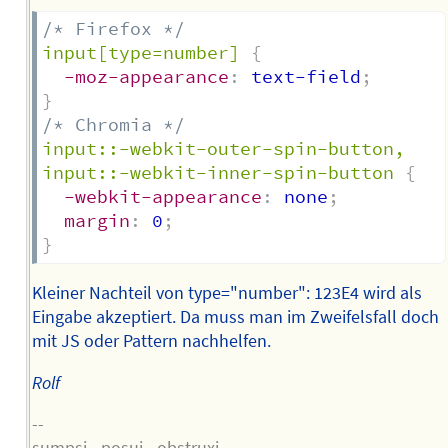
/* Firefox */
input[type=number]
{
-moz-appearance
:
 text-field
;
}
/* Chromia */
input::-webkit-outer-spin-button,

input::-webkit-inner-spin-button
{
-webkit-appearance
:
 none
;
margin
:
 0
;
}
Kleiner Nachteil von type="number": 123E4 wird als
Eingabe akzeptiert. Da muss man im Zweifelsfall doch
mit JS oder Pattern nachhelfen.
Rolf
--