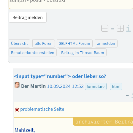
sumpsi - posui - obstruxi
Beitrag melden
–
negativ 
posi
Übersicht
alle Foren
SELFHTML-Forum
anmelden
Benutzerkonto erstellen
Beitrag im Thread-Baum
<input type="number"> oder lieber so?
Der Martin
10.09.2024 12:52
formulare
html
–
problematische Seite
Mahlzeit,