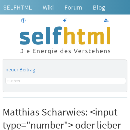
SELFHTML
Wiki
Forum
Blog
Hilfe
anmelden
Benutzerk
neuer Beitrag
Suchbegriff
Matthias Scharwies:
<input
type="number"> oder lieber