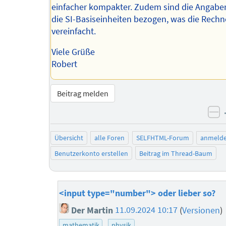
einfacher kompakter. Zudem sind die Angaben
die SI-Basiseinheiten bezogen, was die Rechn
vereinfacht.
Viele Grüße
Robert
Beitrag melden
ne
Übersicht
alle Foren
SELFHTML-Forum
anmeld
Benutzerkonto erstellen
Beitrag im Thread-Baum
<input type="number"> oder lieber so?
Der Martin
11.09.2024 10:17
(
Versionen
)
mathematik
physik