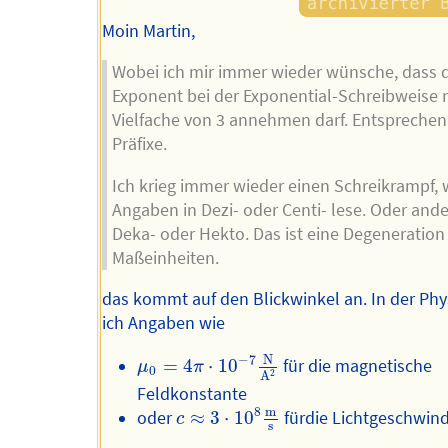
Moin Martin,
Wobei ich mir immer wieder wünsche, dass 
Exponent bei der Exponential-Schreibweise 
Vielfache von 3 annehmen darf. Entsprechen
Präfixe.
Ich krieg immer wieder einen Schreikrampf, 
Angaben in Dezi- oder Centi- lese. Oder and
Deka- oder Hekto. Das ist eine Degeneration
Maßeinheiten.
das kommt auf den Blickwinkel an. In der Phy
ich Angaben wie
μ
0
=
4
π
⋅
10
−
7
N
A
2
N
−
7
=
4
⋅
10
für die magnetische
μ
π
0
2
A
Feldkonstante
c
≈
3
⋅
10
8
m
s
m
8
oder
≈
3
⋅
10
fürdie Lichtgeschwind
c
s