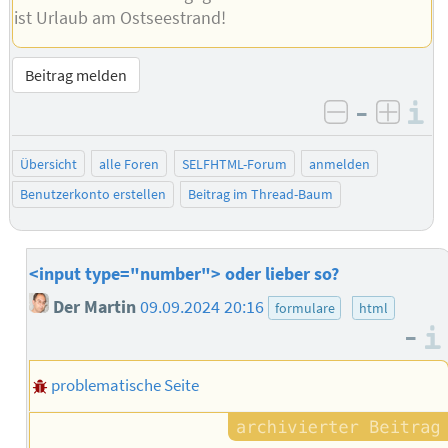
ist Urlaub am Ostseestrand!
Beitrag melden
–
I
negativ be
posit
Übersicht
alle Foren
SELFHTML-Forum
anmelden
Benutzerkonto erstellen
Beitrag im Thread-Baum
<input type="number"> oder lieber so?
Der Martin
09.09.2024 20:16
formulare
html
–
problematische Seite