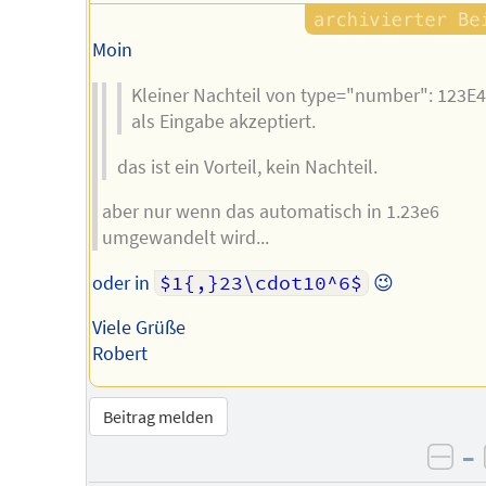
Moin
Kleiner Nachteil von type="number": 123E4
als Eingabe akzeptiert.
das ist ein Vorteil, kein Nachteil.
aber nur wenn das automatisch in 1.23e6
umgewandelt wird...
oder in
$1{,}23\cdot10^6$
😉
Viele Grüße
Robert
Beitrag melden
–
neg