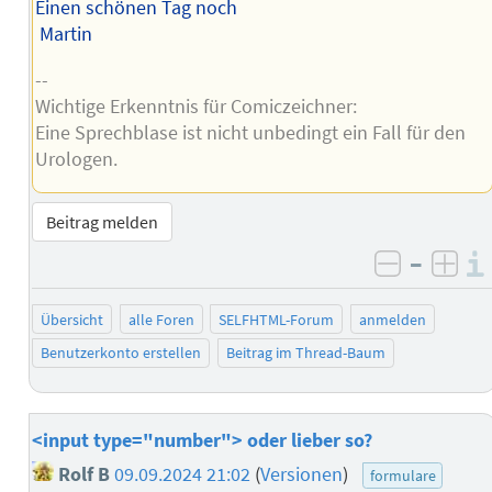
Einen schönen Tag noch
Martin
--
Wichtige Erkenntnis für Comiczeichner:
Eine Sprechblase ist nicht unbedingt ein Fall für den
Urologen.
Beitrag melden
–
negativ 
posi
Übersicht
alle Foren
SELFHTML-Forum
anmelden
Benutzerkonto erstellen
Beitrag im Thread-Baum
<input type="number"> oder lieber so?
Rolf B
09.09.2024 21:02
(
Versionen
)
formulare