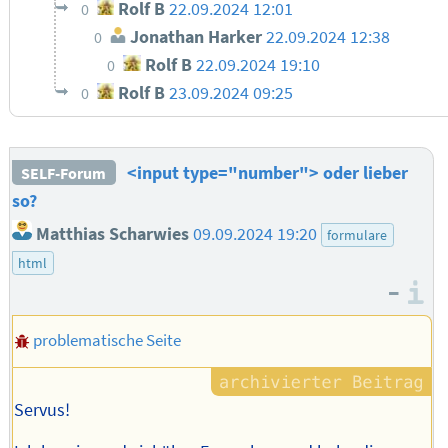
Rolf B
22.09.2024 12:01
0
Jonathan Harker
22.09.2024 12:38
0
Rolf B
22.09.2024 19:10
0
Rolf B
23.09.2024 09:25
0
<input type="number"> oder lieber
SELF-Forum
so?
Matthias Scharwies
09.09.2024 19:20
formulare
html
–
I
problematische Seite
Servus!