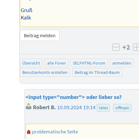
Gruß
Kalk
Beitrag melden
+2
negati
Übersicht
alle Foren
SELFHTML-Forum
anmelden
Benutzerkonto erstellen
Beitrag im Thread-Baum
<input type="number"> oder lieber so?
Robert B.
10.09.2024 19:14
latex
offtopic
problematische Seite