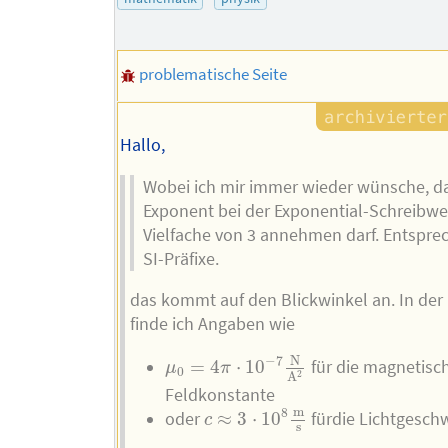
problematische Seite
Hallo,
Wobei ich mir immer wieder wünsche, d
Exponent bei der Exponential-Schreibwe
Vielfache von 3 annehmen darf. Entspre
SI-Präfixe.
das kommt auf den Blickwinkel an. In der
finde ich Angaben wie
μ
0
=
4
π
⋅
10
−
7
N
A
2
N
−
7
=
4
⋅
10
für die magnetisc
μ
π
0
2
A
Feldkonstante
c
≈
3
⋅
10
8
m
s
m
8
oder
≈
3
⋅
10
fürdie Lichtgesch
c
s