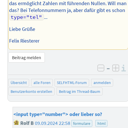
das ermöglicht Zahlen mit führenden Nullen. Will man
das? Bei Telefonnummern ja, aber dafür gibt es schon
type="tel"
...
Liebe Grüße
Felix Riesterer
Beitrag melden
–
negativ 
posi
Übersicht
alle Foren
SELFHTML-Forum
anmelden
Benutzerkonto erstellen
Beitrag im Thread-Baum
<input type="number"> oder lieber so?
Rolf B
09.09.2024 22:58
formulare
html