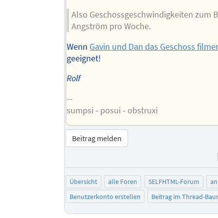
Also Geschossgeschwindigkeiten zum Be
Angström pro Woche.
Wenn
Gavin und Dan das Geschoss filme
geeignet!
Rolf
--
sumpsi - posui - obstruxi
Beitrag melden
Übersicht
alle Foren
SELFHTML-Forum
an
Benutzerkonto erstellen
Beitrag im Thread-Ba