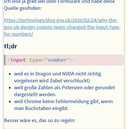
Ich lese ja grad viel über Formulare und habe diese
Quelle geufnden:
https://technology.blog.gov.uk/2020/02/24/why-the-
gov-uk-design-system-team-changed-the-input-type-
for-numbers/
tl;dr
<
input
type
=
"
number
"
>
weil es in Dragon und NVDA nicht richtig
vorgelesen wird (label verschluckt)
weil große Zahlen als Potenzen oder gerundet
dargestellt werden.
weil Chrome keine Fehlermeldung gibt, wenn
man Buchstaben eingibt.
Besser wäre es, das so zu regeln: