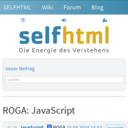
SELFHTML
Wiki
Forum
Blog
Hilfe
anmelden
Benutzerk
neuer Beitrag
Suchbegriff
ROGA:
JavaScript
JavaScript
ROGA
15.09.2024 14:43
0
25
javascript