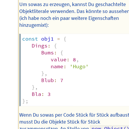
Um sowas zu erzeugen, kannst Du geschachtelte
Objektliterale verwenden. Das könnte so aussehe
(ich habe noch ein paar weitere Eigenschaften
hinzugemixt):
const
 obj1 
=
{
Dings
:
{
Bums
:
{
value
:
8
,
name
:
'Hugo'
}
,
Blub
:
7
}
,
Bla
:
3
}
;
Wenn Du sowas per Code Stück für Stück aufbaust
musst Du die Objekte Stück für Stück
zusammensetzen. An Stelle von
new Object(