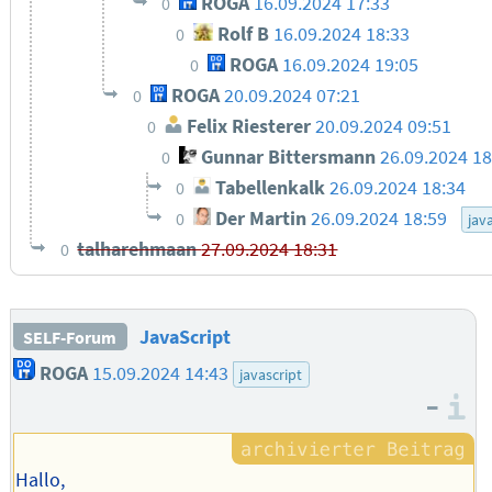
ROGA
16.09.2024 17:33
0
Rolf B
16.09.2024 18:33
0
ROGA
16.09.2024 19:05
0
ROGA
20.09.2024 07:21
0
Felix Riesterer
20.09.2024 09:51
0
Gunnar Bittersmann
26.09.2024 18
0
Tabellenkalk
26.09.2024 18:34
0
Der Martin
26.09.2024 18:59
0
jav
talharehmaan
27.09.2024 18:31
0
JavaScript
SELF-Forum
ROGA
15.09.2024 14:43
javascript
–
I
Hallo,