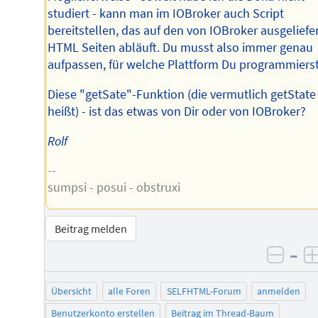
studiert - kann man im IOBroker auch Script
bereitstellen, das auf den von IOBroker ausgeliefe
HTML Seiten abläuft. Du musst also immer genau
aufpassen, für welche Plattform Du programmierst
Diese "getSate"-Funktion (die vermutlich getState
heißt) - ist das etwas von Dir oder von IOBroker?
Rolf
--
sumpsi - posui - obstruxi
Beitrag melden
–
negat
Übersicht
alle Foren
SELFHTML-Forum
anmelden
Benutzerkonto erstellen
Beitrag im Thread-Baum