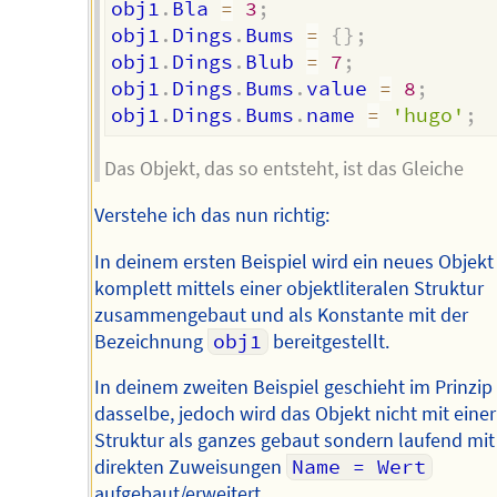
obj1
.
Bla 
=
3
;
obj1
.
Dings
.
Bums 
=
{
}
;
obj1
.
Dings
.
Blub 
=
7
;
obj1
.
Dings
.
Bums
.
value 
=
8
;
obj1
.
Dings
.
Bums
.
name 
=
'hugo'
;
Das Objekt, das so entsteht, ist das Gleiche
Verstehe ich das nun richtig:
In deinem ersten Beispiel wird ein neues Objekt
komplett mittels einer objektliteralen Struktur
zusammengebaut und als Konstante mit der
Bezeichnung
obj1
bereitgestellt.
In deinem zweiten Beispiel geschieht im Prinzip
dasselbe, jedoch wird das Objekt nicht mit einer
Struktur als ganzes gebaut sondern laufend mit
direkten Zuweisungen
Name = Wert
aufgebaut/erweitert.