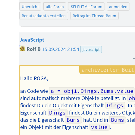
Übersicht
alle Foren
SELFHTML-Forum
anmelden
Benutzerkonto erstellen
Beitrag im Thread-Baum
JavaScript
Rolf B
15.09.2024 21:54
javascript
Hallo ROGA,
an Code wie
a = obj1.Dings.Bums.value
sind automatisch mehrere Objekte beteiligt. In
o
findest Du ein Objekt mit Eigenschaft
Dings
. In
Eigenschaft
Dings
findest Du ein weiteres Objek
das die Eigenschaft
Bums
hat. Und in
Bums
ste
ein Objekt mit der Eigenschaft
value
.