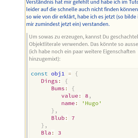
Verständnis hat mir gefehlt und habe ich im Tuto
leider auf die schnelle auch nicht finden können
so wie von dir erklärt, habe ich es jetzt (so bilde 
mir zumindest jetzt ein) verstanden.
Um sowas zu erzeugen, kannst Du geschachtel
Objektliterale verwenden. Das könnte so auss
(ich habe noch ein paar weitere Eigenschaften
hinzugemixt):
const
 obj1 
=
{
Dings
:
{
Bums
:
{
value
:
8
,
name
:
'Hugo'
}
,
Blub
:
7
}
,
Bla
:
3