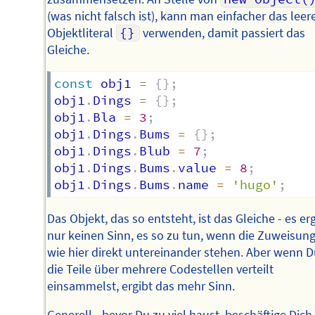
(was nicht falsch ist), kann man einfacher das leer
Objektliteral
{}
verwenden, damit passiert das
Gleiche.
const
 obj1 
=
{
}
;
obj1
.
Dings 
=
{
}
;
obj1
.
Bla 
=
3
;
obj1
.
Dings
.
Bums 
=
{
}
;
obj1
.
Dings
.
Blub 
=
7
;
obj1
.
Dings
.
Bums
.
value 
=
8
;
obj1
.
Dings
.
Bums
.
name 
=
'hugo'
;
Das Objekt, das so entsteht, ist das Gleiche - es er
nur keinen Sinn, es so zu tun, wenn die Zuweisun
wie hier direkt untereinander stehen. Aber wenn 
die Teile über mehrere Codestellen verteilt
einsammelst, ergibt das mehr Sinn.