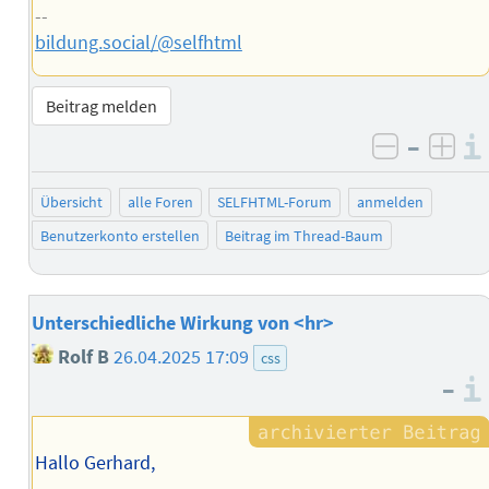
--
bildung.social/@selfhtml
Beitrag melden
–
negativ 
posi
Übersicht
alle Foren
SELFHTML-Forum
anmelden
Benutzerkonto erstellen
Beitrag im Thread-Baum
Unterschiedliche Wirkung von <hr>
Rolf B
26.04.2025 17:09
css
–
Hallo Gerhard,