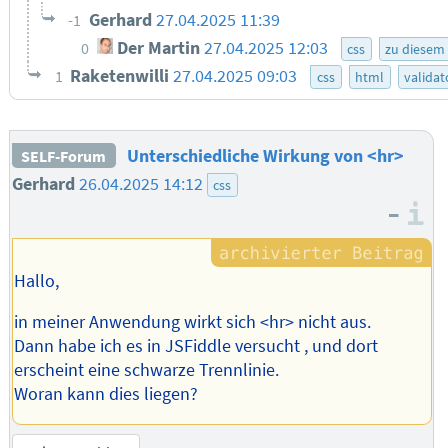
Gerhard
27.04.2025 11:39
-1
Der Martin
27.04.2025 12:03
0
css
zu diesem
Raketenwilli
27.04.2025 09:03
1
css
html
validat
Unterschiedliche Wirkung von <hr>
SELF-Forum
Gerhard
26.04.2025 14:12
css
–
I
Hallo,
in meiner Anwendung wirkt sich <hr> nicht aus.
Dann habe ich es in JSFiddle versucht , und dort
erscheint eine schwarze Trennlinie.
Woran kann dies liegen?