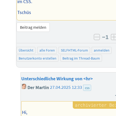
im CSS.
Tschüs
Beitrag melden
−1
negati
Übersicht
alle Foren
SELFHTML-Forum
anmelden
Benutzerkonto erstellen
Beitrag im Thread-Baum
Unterschiedliche Wirkung von <hr>
Der Martin
27.04.2025 12:33
css
Hi,