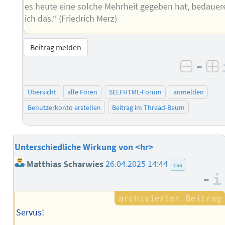
es heute eine solche Mehrheit gegeben hat, bedauer
ich das.“ (Friedrich Merz)
Beitrag melden
–
negati
po
Übersicht
alle Foren
SELFHTML-Forum
anmelden
Benutzerkonto erstellen
Beitrag im Thread-Baum
Unterschiedliche Wirkung von <hr>
Matthias Scharwies
26.04.2025 14:44
css
–
Servus!