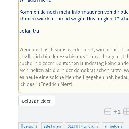
Kommen da noch mehr Informationen von dir ode
können wir den Thread wegen Unsinnigkeit lösch
Jolan tru
--
Wenn der Faschismus wiederkehrt, wird er nicht s
„Hallo, ich bin der Faschismus.“ Er wird sagen: „Ic
suche in diesem Deutschen Bundestag keine ande
Mehrheiten als die in der demokratischen Mitte. 
es heute eine solche Mehrheit gegeben hat, bedau
ich das.“ (Friedrich Merz)
Beitrag melden
+1
negati
Übersicht
alle Foren
SELFHTML-Forum
anmelden