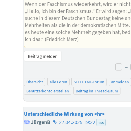
Wenn der Faschismus wiederkehrt, wird er nicht
„Hallo, ich bin der Faschismus.“ Er wird sagen: „
suche in diesem Deutschen Bundestag keine a
Mehrheiten als die in der demokratischen Mitte
es heute eine solche Mehrheit gegeben hat, be
ich das.“ (Friedrich Merz)
Beitrag melden
–
neg
Übersicht
alle Foren
SELFHTML-Forum
anmelden
Benutzerkonto erstellen
Beitrag im Thread-Baum
Unterschiedliche Wirkung von <hr>
Homepage
JürgenB
27.04.2025 19:22
css
des