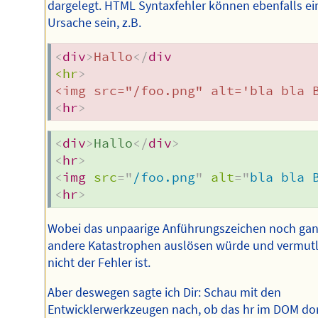
dargelegt. HTML Syntaxfehler können ebenfalls ei
Ursache sein, z.B.
<
div
>
Hallo
</
div
<hr
>
<
hr
>
<
div
>
Hallo
</
div
>
<
hr
>
<
img
src
=
"
/foo.png
"
alt
=
"
bla bla 
<
hr
>
Wobei das unpaarige Anführungszeichen noch ga
andere Katastrophen auslösen würde und vermutl
nicht der Fehler ist.
Aber deswegen sagte ich Dir: Schau mit den
Entwicklerwerkzeugen nach, ob das hr im DOM do