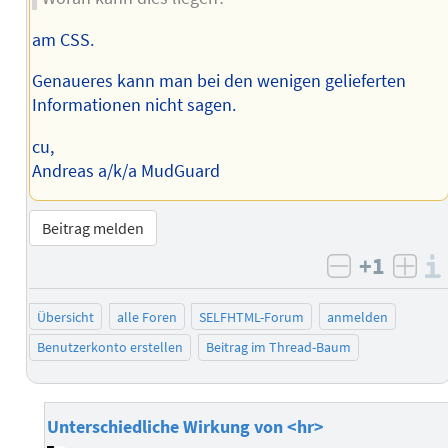
am CSS.
Genaueres kann man bei den wenigen gelieferten
Informationen nicht sagen.
cu,
Andreas a/k/a MudGuard
Beitrag melden
+1
negativ b
posi
Übersicht
alle Foren
SELFHTML-Forum
anmelden
Benutzerkonto erstellen
Beitrag im Thread-Baum
Unterschiedliche Wirkung von <hr>