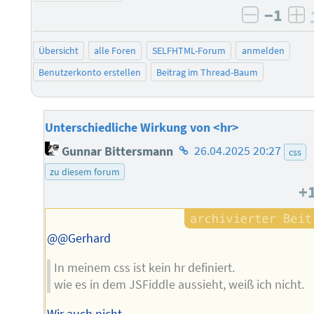
−1
negativ 
po
Übersicht
alle Foren
SELFHTML-Forum
anmelden
Benutzerkonto erstellen
Beitrag im Thread-Baum
Unterschiedliche Wirkung von <hr>
Homepage
Gunnar Bittersmann
26.04.2025 20:27
css
des
zu diesem forum
Autors
+
@@Gerhard
In meinem css ist kein hr definiert.
wie es in dem JSFiddle aussieht, weiß ich nicht.
Wir auch nicht.