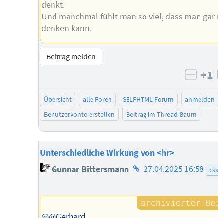
denkt.
Und manchmal fühlt man so viel, dass man gar 
denken kann.
Beitrag melden
+1
negat
Übersicht
alle Foren
SELFHTML-Forum
anmelden
Benutzerkonto erstellen
Beitrag im Thread-Baum
Unterschiedliche Wirkung von <hr>
Homepage
Gunnar Bittersmann
27.04.2025 16:58
css
des
Autors
@@Gerhard