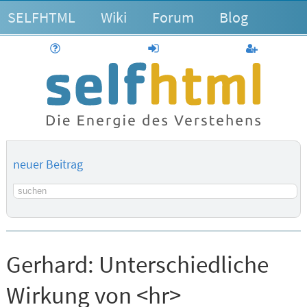
SELFHTML
Wiki
Forum
Blog
Hilfe
anmelden
Benutzerk
neuer Beitrag
Suchbegriff
Gerhard:
Unterschiedliche
Wirkung von <hr>