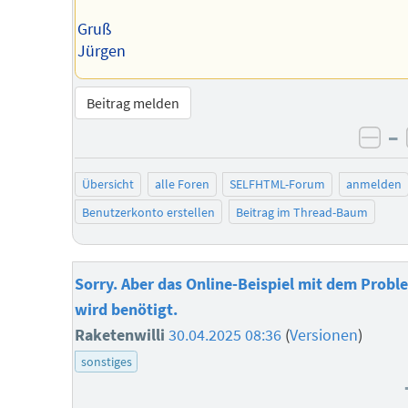
Gruß
Jürgen
Beitrag melden
–
neg
Übersicht
alle Foren
SELFHTML-Forum
anmelden
Benutzerkonto erstellen
Beitrag im Thread-Baum
Sorry. Aber das Online-Beispiel mit dem Probl
wird benötigt.
Raketenwilli
30.04.2025 08:36
(
Versionen
)
sonstiges