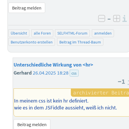
Beitrag melden
–
negativ 
posi
Übersicht
alle Foren
SELFHTML-Forum
anmelden
Benutzerkonto erstellen
Beitrag im Thread-Baum
Unterschiedliche Wirkung von <hr>
Gerhard
26.04.2025 18:28
css
−1
In meinem css ist kein hr definiert.
wie es in dem JSFiddle aussieht, weiß ich nicht.
Beitrag melden