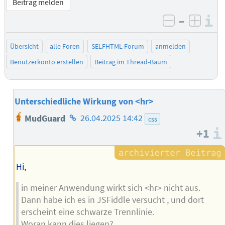
Beitrag melden
–
I
negativ be
posit
Übersicht
alle Foren
SELFHTML-Forum
anmelden
Benutzerkonto erstellen
Beitrag im Thread-Baum
Unterschiedliche Wirkung von <hr>
Homepage
MudGuard
26.04.2025 14:42
css
des
+1
Autors
Hi,
in meiner Anwendung wirkt sich <hr> nicht aus.
Dann habe ich es in JSFiddle versucht , und dort
erscheint eine schwarze Trennlinie.
Woran kann dies liegen?